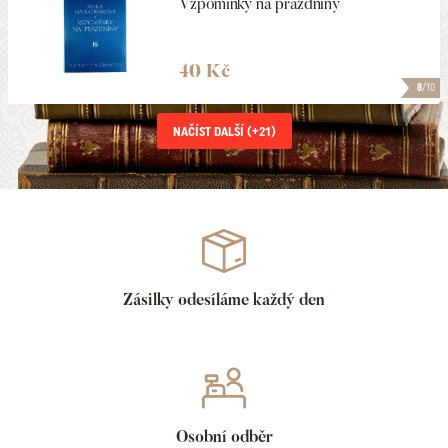
Vzpomínky na prázdniny
40 Kč
8
/10
NAČÍST DALŠÍ (+
21
)
Zásilky odesíláme každý den
Osobní odběr