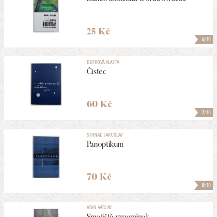
25 Kč
6
/10
DUFKOVÁ VLASTA
Čistec
60 Kč
7
/10
STRNAD JAROSLAV
Panoptikum
70 Kč
8
/10
VOGL VÁCLAV
Smetiště vzpomínek