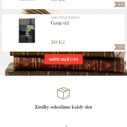
6
/10
JAMES PHYLLIS DOROTHY
Černá věž
30 Kč
7
/10
NAČÍST DALŠÍ (+
21
)
Zásilky odesíláme každý den