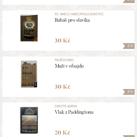
P.D. JAMES [=JAMES PHYLLIS DOROTHY]
Rubáš pro slavíka
30 Kč
7
/10
POLÁČEK KAREL
Muži v ofsajdu
30 Kč
7
/10
CHRISTIE AGATHA
Vlak z Paddingtonu
20 Kč