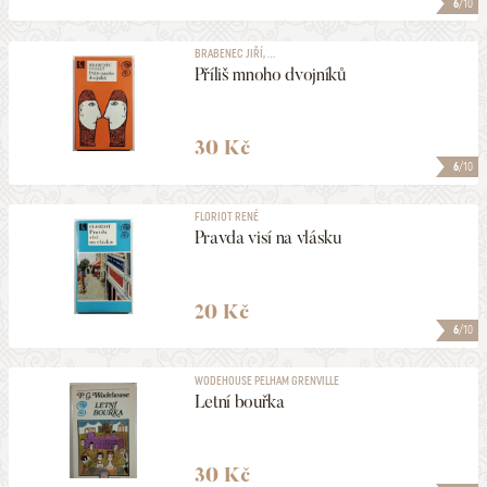
6
/10
BRABENEC JIŘÍ, ...
Příliš mnoho dvojníků
30 Kč
6
/10
FLORIOT RENÉ
Pravda visí na vlásku
20 Kč
6
/10
WODEHOUSE PELHAM GRENVILLE
Letní bouřka
30 Kč