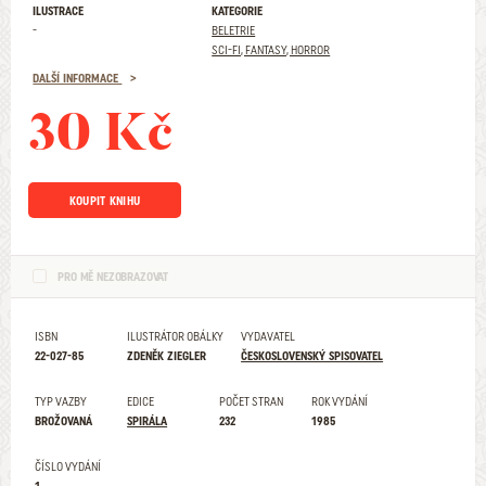
ILUSTRACE
KATEGORIE
-
BELETRIE
SCI-FI, FANTASY, HORROR
DALŠÍ INFORMACE
30 Kč
KOUPIT KNIHU
PRO MĚ NEZOBRAZOVAT
ISBN
ILUSTRÁTOR OBÁLKY
VYDAVATEL
22-027-85
ZDENĚK ZIEGLER
ČESKOSLOVENSKÝ SPISOVATEL
TYP VAZBY
EDICE
POČET STRAN
ROK VYDÁNÍ
BROŽOVANÁ
SPIRÁLA
232
1985
ČÍSLO VYDÁNÍ