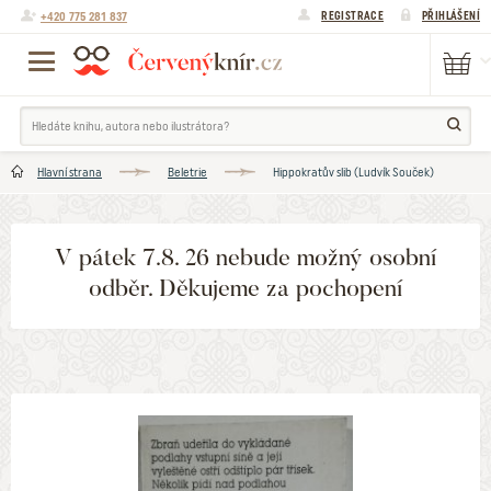
+420 775 281 837
REGISTRACE
PŘIHLÁŠENÍ
Hlavní strana
Beletrie
Hippokratův slib (Ludvík Souček)
V pátek 7.8. 26 nebude možný osobní
odběr. Děkujeme za pochopení