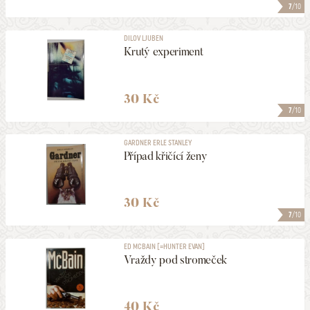
7
/10
DILOV LJUBEN
Krutý experiment
30 Kč
7
/10
GARDNER ERLE STANLEY
Případ křičící ženy
30 Kč
7
/10
ED MCBAIN [=HUNTER EVAN]
Vraždy pod stromeček
40 Kč