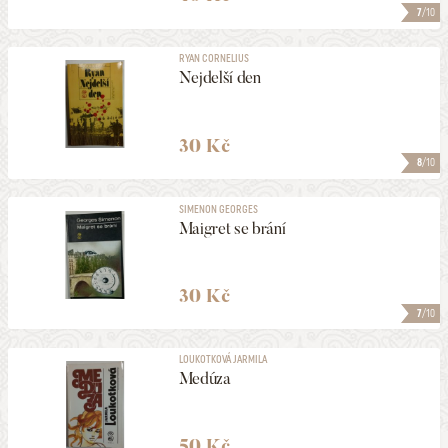
7
/10
RYAN CORNELIUS
Nejdelší den
30 Kč
8
/10
SIMENON GEORGES
Maigret se brání
30 Kč
7
/10
LOUKOTKOVÁ JARMILA
Medúza
50 Kč