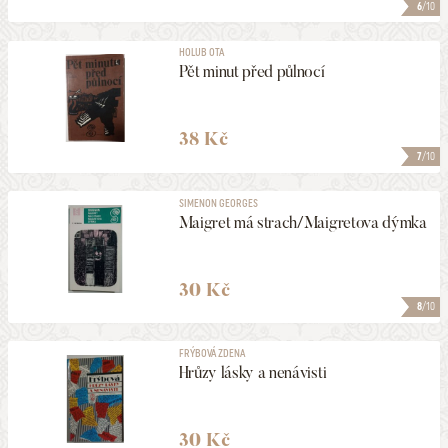
6
/10
HOLUB OTA
Pět minut před půlnocí
38 Kč
7
/10
SIMENON GEORGES
Maigret má strach/Maigretova dýmka
30 Kč
8
/10
FRÝBOVÁ ZDENA
Hrůzy lásky a nenávisti
30 Kč