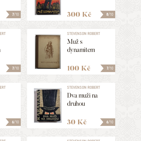
300 Kč
7
/10
8
/10
ERT
STEVENSON ROBERT
LOUIS
Muž s
m
dynamitem
100 Kč
7
/10
7
/10
ERT
STEVENSON ROBERT
LOUIS, ...
Dva muži na
druhou
30 Kč
6
/10
6
/10