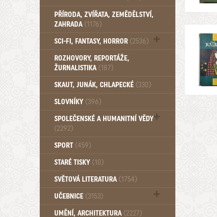
PŘÍRODA, ZVÍŘATA, ZEMĚDĚLSTVÍ,
ZAHRADA
(1176)
SCI-FI, FANTASY, HORROR
(2536)
UFO (14)
ROZHOVORY, REPORTÁŽE,
ŽURNALISTIKA
(187)
SKAUT, JUNÁK, CHLAPECKÉ
(330)
SLOVNÍKY
(396)
SPOLEČENSKÉ A HUMANITNÍ VĚDY
(2292)
Pedagogika (191)
SPORT
(459)
Filozofie, sociologie (859)
STARÉ TISKY
(10)
Psychologie a osobní rozvoj (761)
SVĚTOVÁ LITERATURA
(1754)
UČEBNICE
(3153)
Učebnice - Jazykové (1297)
UMĚNÍ, ARCHITEKTURA
(2227)