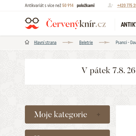
Antikvariát s více než
50 914
položkami
+420 775 2
ANTIK
Hlavní strana
Beletrie
Psanci - Da
V pátek 7.8. 2
Moje kategorie