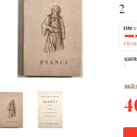
2
STAV:
tr
7/10 (Pě
ILUST
-
DALŠÍ
4