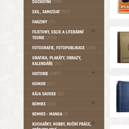
DUCHOVNÍ
(709)
Okultismus (110)
EXIL, SAMIZDAT
(107)
Záhady (105)
FANZINY
(17)
FEJETONY, ESEJE A LITERÁRNÍ
TEORIE
(2178)
Citáty, aforismy, snáře, přísloví,
FOTOGRAFIE, FOTOPUBLIKACE
(630)
afirmace (106)
GRAFIKA, PLAKÁTY, OBRAZY,
KALENDÁŘE
(79)
HISTORIE
(4307)
Mytologie, Mýty, Báje, Pověsti (203)
HUMOR
(577)
KÁJA SAUDEK
(20)
KOMIKS
(632)
Komiks - Čtyřlístek (234)
KOMIKS - MANGA
(2)
Komiks - Ostatní (180)
KUCHAŘKY, HOBBY, RUČNÍ PRÁCE,