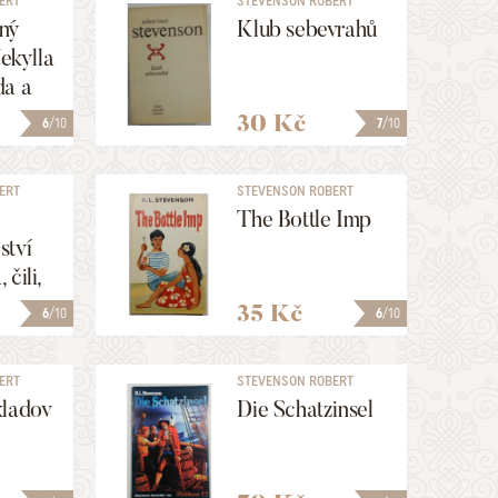
ERT
STEVENSON ROBERT
LOUIS
ný
Klub sebevrahů
Jekylla
da a
ky
30 Kč
6
/10
7
/10
ERT
STEVENSON ROBERT
LOUIS
The Bottle Imp
ství
čili,
35 Kč
6
/10
6
/10
ERT
STEVENSON ROBERT
LOUIS
kladov
Die Schatzinsel
)