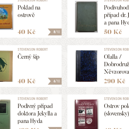
STEVENSON ROBERT
STEVENSON ROB
LOUIS
LOUIS
Poklad na
Podivuhod
ostrově
případ dr. 
a pana Hy
jiné povíd
40 Kč
50 Kč
8
/10
STEVENSON ROBERT
STEVENSON ROB
LOUIS
LOUIS, ...
Černý šíp
Olalla /
Dobrodruž
Něvzorova, 
Ibikus
40 Kč
290 Kč
6
/10
STEVENSON ROBERT
STEVENSON ROB
LOUIS
LOUIS
Podivný případ
Ostrov po
doktora Jekylla a
(slovensky
pana Hyda