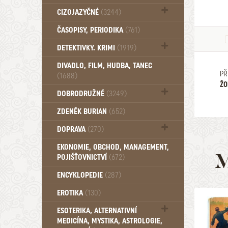
Beletrie - Ostatní (2579)
CIZOJAZYČNÉ
(3244)
Cizojazyčné - Anglické (1153)
ČASOPISY, PERIODIKA
(761)
Cizojazyčné - Německé (888)
DETEKTIVKY. KRIMI
(1919)
Cizojazyčné - Ostatní (726)
Detektivky - Do roku 1948 (417)
DIVADLO, FILM, HUDBA, TANEC
Detektivky - Od roku 1949 (156)
PŘ
(1688)
ŽO
DOBRODRUŽNÉ
(3249)
Černé a Krvavé romány (3)
ZDENĚK BURIAN
(652)
Dobrodružné - Do roku 1948 (1626)
DOPRAVA
(270)
Dobrodružné - Foglar (95)
Dobrodružné - May (132)
Letadla (56)
EKONOMIE, OBCHOD, MANAGEMENT,
Dobrodružné - Od roku 1949 (371)
M
Vlaky a železnice (61)
POJIŠŤOVNICTVÍ
(672)
Dobrodružné - Sešitové edice (417)
ENCYKLOPEDIE
(287)
Dobrodružné - Verne (270)
EROTIKA
(130)
ESOTERIKA, ALTERNATIVNÍ
MEDICÍNA, MYSTIKA, ASTROLOGIE,