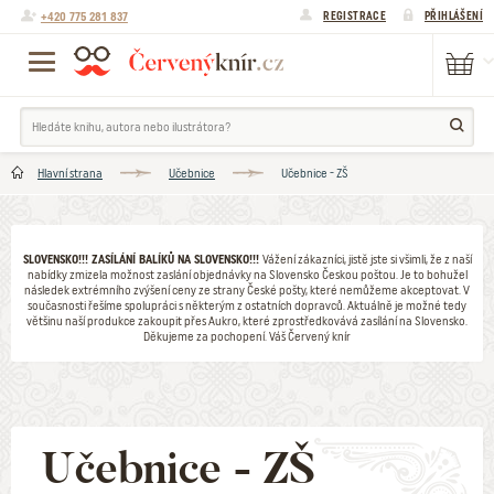
+420 775 281 837
REGISTRACE
PŘIHLÁŠENÍ
Hlavní strana
Učebnice
Učebnice - ZŠ
SLOVENSKO!!! ZASÍLÁNÍ BALÍKŮ NA SLOVENSKO!!!
Vážení zákazníci, jistě jste si všimli, že z naší
nabídky zmizela možnost zaslání objednávky na Slovensko Českou poštou. Je to bohužel
následek extrémního zvýšení ceny ze strany České pošty, které nemůžeme akceptovat. V
současnosti řešíme spolupráci s některým z ostatních dopravců. Aktuálně je možné tedy
většinu naší produkce zakoupit přes Aukro, které zprostředkovává zasílání na Slovensko.
Děkujeme za pochopení. Váš Červený knír
Učebnice - ZŠ