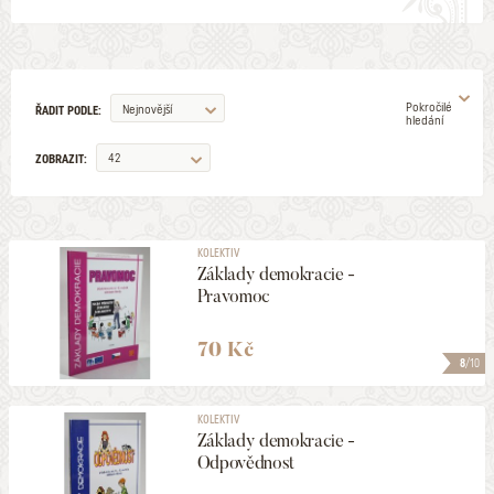
Pokročilé
Nejnovější
ŘADIT PODLE:
hledání
42
ZOBRAZIT:
AUTOR
KOLEKTIV
Základy demokracie -
ILUSTRÁTOR
Pravomoc
VYDAVATELSTVÍ
70 Kč
8
/10
EDICE
KOLEKTIV
Základy demokracie -
Odpovědnost
ŽÁNR