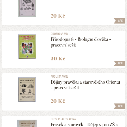
20 Kč
8
/10
DROZDOVÁ EVA, ...
Přírodopis 8 - Biologie člověka -
pracovní sešit
30 Kč
8
/10
AUGUSTA PAVEL
Dějiny pravěku a starověkého Orientu
- pracovní sešit
20 Kč
8
/10
GLOSER JAROSLAV JAN
Pravěk a starověk - Dějepis pro ZŠ a