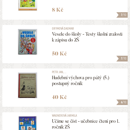
8 Kč
7
/10
GRYMOVÁ DAGMAR
Vesele do školy - Testy školní zralosti
k zápisu do ZŠ
50 Kč
7
/10
PETR JAN, ...
Hudební výchova pro pátý (5.)
postupný ročník
40 Kč
6
/10
WAGNEROVÁ JARMILA
Učíme se číst - učebnice čtení pro 1.
ročník ZŠ