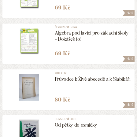
69 Kč
9
/10
ŠEVKUNOVA IRINA
Algebra pod lavicí pro základní školy
- Dokážeš to!
69 Kč
9
/10
KOLEKTIV
Průvodce k Živé abecedě a k Slabikáři
80 Kč
6
/10
HONSIGOVÁ LUCIE
Od pětky do osmičky