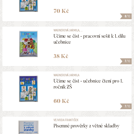
70 Kč
8
/10
WAGNEROVÁ JARMILA, ...
Učíme se číst - pracovní sešit k 1. dílu
učebnice
38 Kč
7
/10
WAGNEROVÁ JARMILA
Učíme se číst - učebnice čtení pro 1.
ročník ZŠ
60 Kč
7
/10
VEJVODA FRANTIŠEK
Písemné prověrky z větné skladby