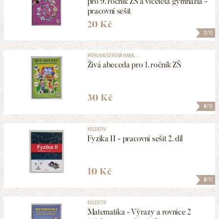
pro 9. ročník ZŠ a víceletá gymnázia -
pracovní sešit
20 Kč
7
/10
MÜHLHAUSEROVÁ HANA, ...
Živá abeceda pro 1. ročník ZŠ
30 Kč
8
/10
KOLEKTIV
Fyzika II - pracovní sešit 2. díl
10 Kč
8
/10
KOLEKTIV
Matematika - Výrazy a rovnice 2