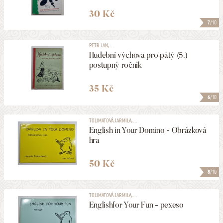
30 Kč
7
/10
PETR JAN, ...
Hudební výchova pro pátý (5.)
postupný ročník
35 Kč
6
/10
TOLIMATOVÁ JARMILA, ...
English in Your Domino - Obrázková
hra
50 Kč
8
/10
TOLIMATOVÁ JARMILA, ...
Englishfor Your Fun - pexeso