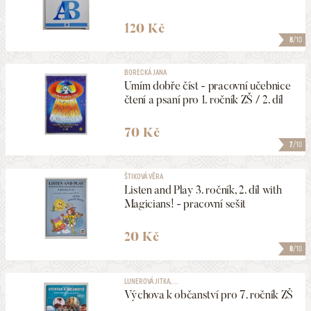
120 Kč
8
/10
BORECKÁ JANA
Umím dobře číst - pracovní učebnice
čtení a psaní pro 1. ročník ZŠ / 2. díl
70 Kč
7
/10
ŠTIKOVÁ VĚRA
Listen and Play 3. ročník, 2. díl with
Magicians! - pracovní sešit
20 Kč
8
/10
LUNEROVÁ JITKA, ...
Výchova k občanství pro 7. ročník ZŠ