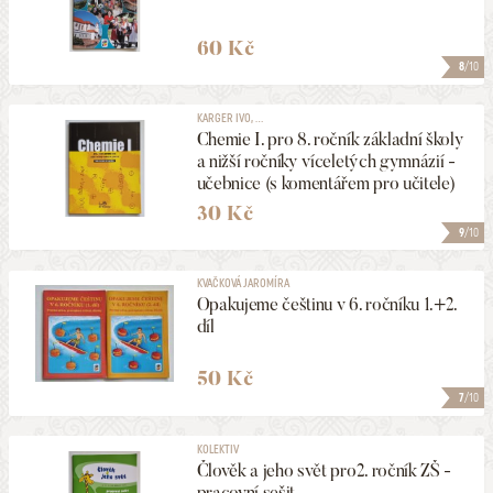
60 Kč
8
/10
KARGER IVO, ...
Chemie I. pro 8. ročník základní školy
a nižší ročníky víceletých gymnázií -
učebnice (s komentářem pro učitele)
30 Kč
9
/10
KVAČKOVÁ JAROMÍRA
Opakujeme češtinu v 6. ročníku 1.+2.
díl
50 Kč
7
/10
KOLEKTIV
Člověk a jeho svět pro2. ročník ZŠ -
pracovní sešit