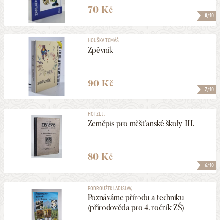
70 Kč
8
/10
PODEPSANÉ
HOUŠKA TOMÁŠ
Zpěvník
VYDÁNO V LETECH
1896
2026
90 Kč
MAXIMÁLNÍ CENA
7
/10
290 Kč
HÖTZL J.
Zeměpis pro měšťanské školy III.
ZOBRAZOVAT KVALITU
1 a lepší
80 Kč
6
/10
ULOŽIT MEZI MÉ KATEGORIE
PODROUŽEK LADISLAV, ...
Poznáváme přírodu a techniku
(přírodověda pro 4. ročník ZŠ)
556
NALEZENO
POLOŽEK