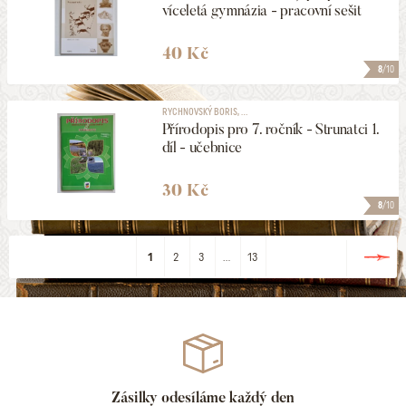
víceletá gymnázia - pracovní sešit
40 Kč
8
/10
RYCHNOVSKÝ BORIS, ...
Přírodopis pro 7. ročník - Strunatci 1.
díl - učebnice
30 Kč
8
/10
1
2
3
...
13
Zásilky odesíláme každý den