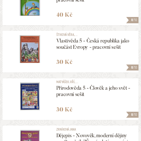
40 Kč
8
/10
ŠTIKOVÁ VĚRA, ...
Vlastivěda 5 - Česká republika jako
součást Evropy - pracovní sešit
30 Kč
8
/10
MATYÁŠEK JIŘÍ, ...
Přírodověda 5 - Člověk a jeho svět -
pracovní sešit
30 Kč
8
/10
ZRNÍKOVÁ JANA
Dějepis - Novověk, moderní dějiny