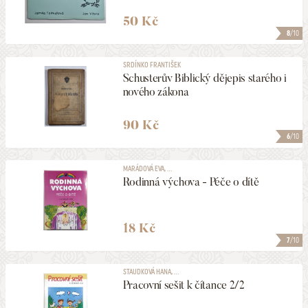
50 Kč
8
/10
SRDÍNKO FRANTIŠEK
Schusterův Biblický dějepis starého i
nového zákona
90 Kč
6
/10
MARÁDOVÁ EVA, ...
Rodinná výchova - Péče o dítě
18 Kč
7
/10
STAUDKOVÁ HANA, ...
Pracovní sešit k čítance 2/2