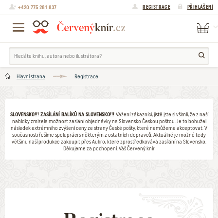
+420 775 281 837
REGISTRACE
PŘIHLÁŠENÍ
Hlavní strana
Registrace
SLOVENSKO!!! ZASÍLÁNÍ BALÍKŮ NA SLOVENSKO!!!
Vážení zákazníci, jistě jste si všimli, že z naší
nabídky zmizela možnost zaslání objednávky na Slovensko Českou poštou. Je to bohužel
následek extrémního zvýšení ceny ze strany České pošty, které nemůžeme akceptovat. V
současnosti řešíme spolupráci s některým z ostatních dopravců. Aktuálně je možné tedy
většinu naší produkce zakoupit přes Aukro, které zprostředkovává zasílání na Slovensko.
Děkujeme za pochopení. Váš Červený knír