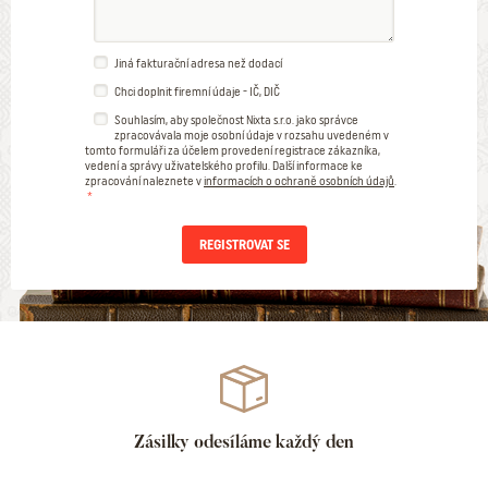
Jiná fakturační adresa než dodací
Chci doplnit firemní údaje - IČ, DIČ
Souhlasím, aby společnost Nixta s.r.o. jako správce
zpracovávala moje osobní údaje v rozsahu uvedeném v
tomto formuláři za účelem provedení registrace zákazníka,
vedení a správy uživatelského profilu. Další informace ke
zpracování naleznete v
informacích o ochraně osobních údajů
.
REGISTROVAT SE
Zásilky odesíláme každý den