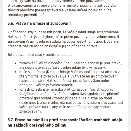
podmínky, Vám na požádání poskytneme v běžně používaném,
strukturovaném a strojově čitelném formátu, popř. je na základě Vaši
žádosti předáme jinému správci dle Vašeho určení, pokud to bude
technicky proveditelné.
5.6. Právo na omezení zpracování
V případech, kdy budete mít pocit, že Vaše osobní údaje zpracovávané
Naší společností jsou chybné, máte právo požadovat, abychom omezili
zpracování Vašich osobních údajů na dobu nezbytně nutnou k ověření
přesnosti Vašich osobních údajů a jejich případné opravě.
Toto právo máte také v těchto případech:
zpracování Vašich osobních údajů Naší společností je protiprávní,
ale nepřejete si, aby Vaše osobní údaje byly vymazány;
Naše společnost již nepotřebuje Vaše osobní údaje za účelem, za
kterým jsme je zpracovávali, ale Vy trváte na jejich zpracování
(zejm. uchování) Naší společností pro určení, výkon nebo
obhajobu Vašich právních nároků;
vznesl/vznesla jste námitku proti zpracování Vašich osobních
údajů na základě oprávněného zájmu Naší společností, přičemž
omezení zpracování v tomto případě bude platné po dobu
nezbytnou k určení toho, zda náš oprávněný zájem převyšuje nad
Vaším právem na to, aby Vaše osobní údaje nebyly nadále
zpracovávány.
5.7. Právo na námitku proti zpracování Vašich osobních údajů
na základě oprávněného zájmu