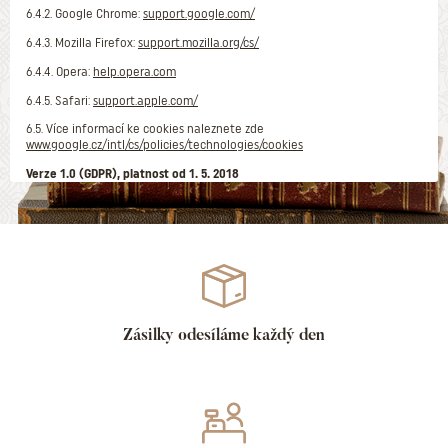
6.4.2. Google Chrome:
support.google.com/
6.4.3. Mozilla Firefox:
support.mozilla.org/cs/
6.4.4. Opera:
help.opera.com
6.4.5. Safari:
support.apple.com/
6.5. Více informací ke cookies naleznete zde
www.google.cz/intl/cs/policies/technologies/cookies
Verze 1.0 (GDPR), platnost od 1. 5. 2018
Zásilky odesíláme každý den