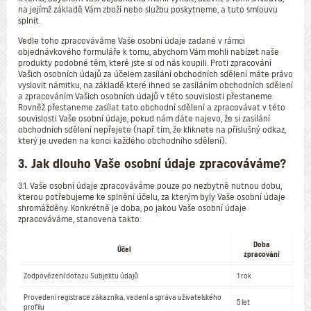
na jejímž základě Vám zboží nebo službu poskytneme, a tuto smlouvu
splnit.
Vedle toho zpracováváme Vaše osobní údaje zadané v rámci
objednávkového formuláře k tomu, abychom Vám mohli nabízet naše
produkty podobné těm, které jste si od nás koupili. Proti zpracování
Vašich osobních údajů za účelem zasílání obchodních sdělení máte právo
vyslovit námitku, na základě které ihned se zasíláním obchodních sdělení
a zpracováním Vašich osobních údajů v této souvislosti přestaneme.
Rovněž přestaneme zasílat tato obchodní sdělení a zpracovávat v této
souvislosti Vaše osobní údaje, pokud nám dáte najevo, že si zasílání
obchodních sdělení nepřejete (např. tím, že kliknete na příslušný odkaz,
který je uveden na konci každého obchodního sdělení).
3. Jak dlouho Vaše osobní údaje zpracováváme?
3.1. Vaše osobní údaje zpracováváme pouze po nezbytně nutnou dobu,
kterou potřebujeme ke splnění účelu, za kterým byly Vaše osobní údaje
shromážděny. Konkrétně je doba, po jakou Vaše osobní údaje
zpracováváme, stanovena takto:
Doba
Účel
zpracování
Zodpovězení dotazu Subjektu údajů
1 rok
Provedení registrace zákazníka, vedení a správa uživatelského
5 let
profilu