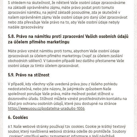
S ohledem na skutečnost, že některé Vaše osobní údaje zpracováváme
na základě oprávněného zájmu, máte právo podat proti tomuto
zpracování námitku, na jejímž základě posoudíme, zda je skutečně v
našem oprávněném zájmu Vaše osobní údaje pro daný účel zpracovávat
nebo zda převažuje Vaše právo na to, aby Vaše osobní údaje nebyly
nadále zpracovávány
5.8. Právo na námitku proti zpracování Vašich osobních údajů
za účelem přímého marketingu
Máte právo vznést námitku proti tomu, abychom Vaše osobní údaje
zpracovávali za účelem přímého marketingu (např. za účelem zasílání
obchodních sdělení). V takovém případě bez dalšího přestaneme Vaše
osobní údaje za tímto účelem zpracovávat.
5.9. Právo na stížnost
V případě, kdy všechny výše uvedená práva jsou z Vašeho pohledu
nedostatečná, nebo jste názoru, že jakýmkoliv způsobem Naše
společnost porušuje Vaše práva, máte možnost podat stížnost u
dozorového úřadu. Stížnost můžete vznést prostřednictvím kontaktu na
Úřad pro ochranu osobních údajů, které jsou dostupné na stránce
https://www.uoou.cz/podatelna-uradu/os-1006
.
6. Cookies
6.1. Naše webové stránky používají tzv. cookies. Cookie je krátký textový
soubor, který navštívená webová stránka odešle do prohlížeče. Soubory
„cookies“ umožňují webu zaznamenat informace o Vaší návštěvě,