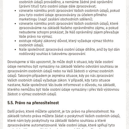
osobních údajů prováděno, a nemáme žádné jiné oprávnění
(právní titul) tyto osobní údaje dále zpracovávat;
vznesete námitku proti zpracování Vašich osobních údajů, pokud
jsou tyto osobní údaje zpracovávány za účelem přímého
marketingu (např. zasílání obchodních sdělení);
vznesete námitku proti zpracování Vašich osobních údajů, které
zpracováváme na základě Našeho oprávněného zájmu, a pokud
nebudeme schopni prokázat, že Náš oprávněný zájem převažuje
Vaše právo na výmaz;
existuje nějaký zákonný důvod, který vyžaduje výmaz těchto
osobních údajů;
Naše společnost zpracovává osobní údaje dítěte, aniž by byl dán
rodičovský souhlas k takovému zpracování.
Dovolujeme si Vás upozornit, že může dojít k situaci, kdy Vaše osobní
údaje nemohou být vymazány na základě Vašeho odvolání souhlasu se
zpracováním osobních údajů nebo na Vaší žádosti o výmaz osobních
údajů. Takovým případem je zejména situace, kdy po nás zpracování
Vašich osobních údajů vyžaduje zákon. V případě, kdy tato situace
nastane, Naše společnost Vás bude informovat o důvodu, na základě,
kterého nemůžou být Vaše osobní údaje vymazány i přes Vaši výslovnou
žádost o výmaz osobních údajů.
5.5. Právo na přenositelnost
Další právo, které můžete uplatnit, je tzv. právo na přenositelnost. Na
základě tohoto práva můžete žádat o poskytnutí Vašich osobních údajů,
které nám byly poskytnuty na základě Vašeho souhlasu a které
zpracováváme automatizovaně. Vaše osobní údaje, které splňují tyto