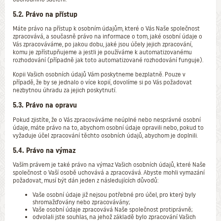
5.2. Právo na přístup
Máte právo na přístup k osobním údajům, které o Vás Naše společnost
zpracovává, a současně právo na informace o tom, jaké osobní údaje o
Vás zpracováváme, po jakou dobu, jaké jsou účely jejich zpracování,
komu je zpřístupňujeme a jestli je používáme k automatizovanému
rozhodování (případně jak toto automatizované rozhodování funguje).
Kopii Vašich osobních údajů Vám poskytneme bezplatně. Pouze v
případě, že by se jednalo o více kopií, dovolíme si po Vás požadovat
nezbytnou úhradu za jejich poskytnutí.
5.3. Právo na opravu
Pokud zjistíte, že o Vás zpracováváme neúplné nebo nesprávné osobní
údaje, máte právo na to, abychom osobní údaje opravili nebo, pokud to
vyžaduje účel zpracování těchto osobních údajů, abychom je doplnili.
5.4. Právo na výmaz
Vaším právem je také právo na výmaz Vašich osobních údajů, které Naše
společnost o Vaší osobě uchovává a zpracovává. Abyste mohli vymazání
požadovat, musí být dán jeden z následujících důvodů:
Vaše osobní údaje již nejsou potřebné pro účel, pro který byly
shromažďovány nebo zpracovávány;
Vaše osobní údaje zpracovává Naše společnost protiprávně;
odvolali jste souhlas, na jehož základě bylo zpracování Vašich