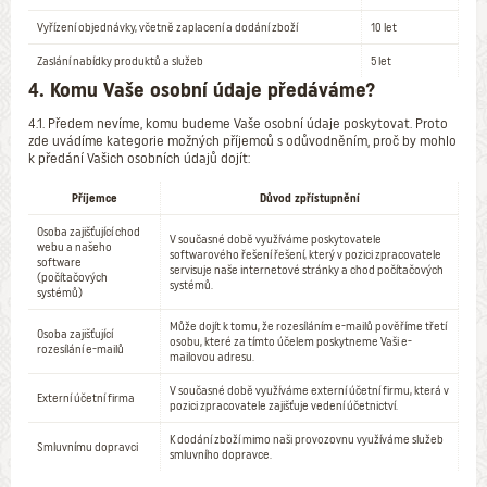
Vyřízení objednávky, včetně zaplacení a dodání zboží
10 let
Zaslání nabídky produktů a služeb
5 let
4. Komu Vaše osobní údaje předáváme?
4.1. Předem nevíme, komu budeme Vaše osobní údaje poskytovat. Proto
zde uvádíme kategorie možných příjemců s odůvodněním, proč by mohlo
k předání Vašich osobních údajů dojít:
Příjemce
Důvod zpřístupnění
Osoba zajišťující chod
V současné době využíváme poskytovatele
webu a našeho
softwarového řešení řešení, který v pozici zpracovatele
software
servisuje naše internetové stránky a chod počítačových
(počítačových
systémů.
systémů)
Může dojít k tomu, že rozesíláním e-mailů pověříme třetí
Osoba zajišťující
osobu, které za tímto účelem poskytneme Vaši e-
rozesílání e-mailů
mailovou adresu.
V současné době využíváme externí účetní firmu, která v
Externí účetní firma
pozici zpracovatele zajišťuje vedení účetnictví.
K dodání zboží mimo naši provozovnu využíváme služeb
Smluvnímu dopravci
smluvního dopravce.