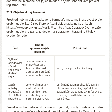
dobrovolné, nicméně bez jejich uvedení nejsme schopni Vám provést
registraci účtu.
2.1.3. Objednávkový formulář
Prostřednictvím objednávkového formuláře máte možnost uvést svoje
osobní údaje, které slouží pro vyřízení objednávky na stránkách
https://www.cervenyknir.cz/kosik
. V tomto případě zpracováváme Vaše
osobní údaje v rozsahu, za účelem a z oprávnění (právního titulu)
uvedených zde:
Rozsah
Účel
zpracovávaných
Právní titul
informací
Vyřízení
Jméno, příjmení, e-
objednávky,
mailový kontakt,
včetně
telefonní kontakt,
Nezbytnost pro splnění smlouvy
zaplacení a
adresa pro doručení,
dodání
adresa pro fakturaci
zboží
Zaslání
Jméno, příjmení, e-
Oprávněný zájem spočívající v zasílání
nabídky
mailový kontakt,
obchodních sdělení svým předchozím
produktů a
telefonní kontakt,
zákazníkům dle zákona č. 480/2004 Sb.,
služeb Naší
uživatelské jméno,
o některých službách informační
společnosti
historie objednávek
společnosti.
Pokud se rozhodnete si od nás něco objednat, jsou tyto údaje nezbytné
k tomu, abychom Vaši objednávku mohli vyřídit, uzavřít s Vámi smlouvu,