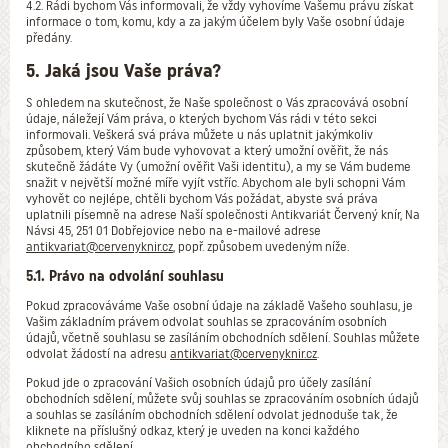
4.2. Rádi bychom Vás informovali, že vždy vyhovíme Vašemu právu získat
informace o tom, komu, kdy a za jakým účelem byly Vaše osobní údaje
předány.
5. Jaká jsou Vaše práva?
S ohledem na skutečnost, že Naše společnost o Vás zpracovává osobní
údaje, náležejí Vám práva, o kterých bychom Vás rádi v této sekci
informovali. Veškerá svá práva můžete u nás uplatnit jakýmkoliv
způsobem, který Vám bude vyhovovat a který umožní ověřit, že nás
skutečně žádáte Vy (umožní ověřit Vaši identitu), a my se Vám budeme
snažit v největší možné míře vyjít vstříc. Abychom ale byli schopni Vám
vyhovět co nejlépe, chtěli bychom Vás požádat, abyste svá práva
uplatnili písemně na adrese Naší společnosti Antikvariát Červený knír, Na
Návsi 45, 251 01 Dobřejovice nebo na e-mailové adrese
antikvariat@cervenyknir.cz
, popř. způsobem uvedeným níže.
5.1. Právo na odvolání souhlasu
Pokud zpracováváme Vaše osobní údaje na základě Vašeho souhlasu, je
Vašim základním právem odvolat souhlas se zpracováním osobních
údajů, včetně souhlasu se zasíláním obchodních sdělení. Souhlas můžete
odvolat žádostí na adresu
antikvariat@cervenyknir.cz
.
Pokud jde o zpracování Vašich osobních údajů pro účely zasílání
obchodních sdělení, můžete svůj souhlas se zpracováním osobních údajů
a souhlas se zasíláním obchodních sdělení odvolat jednoduše tak, že
kliknete na příslušný odkaz, který je uveden na konci každého
obchodního sdělení.