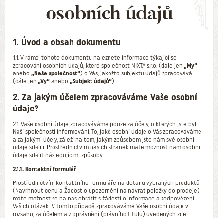
osobních údajů
1. Úvod a obsah dokumentu
1.1. V rámci tohoto dokumentu naleznete informace týkající se
zpracování osobních údajů, které společnost NIXTA s.r.o. (dále jen
„My“
anebo
„Naše společnost“
) o Vás, jakožto subjektu údajů zpracovává
(dále jen
„Vy“
anebo
„Subjekt údajů“
).
2. Za jakým účelem zpracováváme Vaše osobní
údaje?
2.1. Vaše osobní údaje zpracováváme pouze za účely, o kterých jste byli
Naší společností informováni. To, jaké osobní údaje o Vás zpracováváme
a za jakými účely, záleží na tom, jakým způsobem jste nám své osobní
údaje sdělili. Prostřednictvím našich stránek máte možnost nám osobní
údaje sdělit následujícími způsoby:
2.1.1. Kontaktní formulář
Prostřednictvím kontaktního formuláře na detailu vybraných produktů
(Navrhnout cenu a Žádost o upozornění na návrat položky do prodeje)
máte možnost se na nás obrátit s žádostí o informace a zodpovězení
Vašich otázek. V tomto případě zpracováváme Vaše osobní údaje v
rozsahu, za účelem a z oprávnění (právního titulu) uvedených zde: