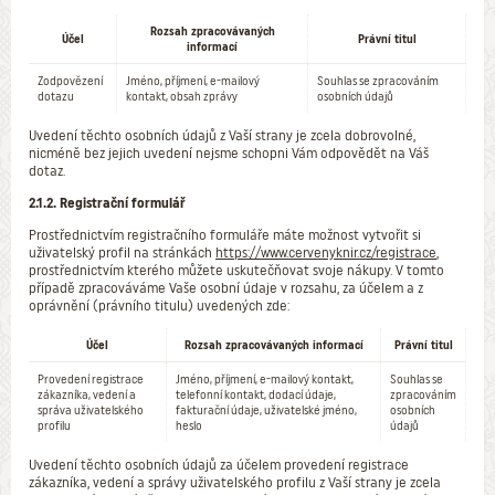
Rozsah zpracovávaných
Účel
Právní titul
informací
Zodpovězení
Jméno, příjmení, e-mailový
Souhlas se zpracováním
dotazu
kontakt, obsah zprávy
osobních údajů
Uvedení těchto osobních údajů z Vaší strany je zcela dobrovolné,
nicméně bez jejich uvedení nejsme schopni Vám odpovědět na Váš
dotaz.
2.1.2. Registrační formulář
Prostřednictvím registračního formuláře máte možnost vytvořit si
uživatelský profil na stránkách
https://www.cervenyknir.cz/registrace
,
prostřednictvím kterého můžete uskutečňovat svoje nákupy. V tomto
případě zpracováváme Vaše osobní údaje v rozsahu, za účelem a z
oprávnění (právního titulu) uvedených zde:
Účel
Rozsah zpracovávaných informací
Právní titul
Provedení registrace
Jméno, příjmení, e-mailový kontakt,
Souhlas se
zákazníka, vedení a
telefonní kontakt, dodací údaje,
zpracováním
správa uživatelského
fakturační údaje, uživatelské jméno,
osobních
profilu
heslo
údajů
Uvedení těchto osobních údajů za účelem provedení registrace
zákazníka, vedení a správy uživatelského profilu z Vaší strany je zcela