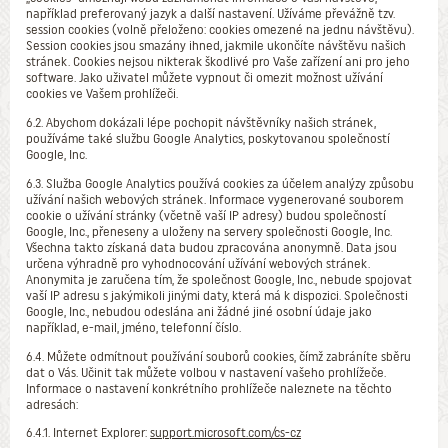
například preferovaný jazyk a další nastavení. Užíváme převážně tzv.
session cookies (volně přeloženo: cookies omezené na jednu návštěvu).
Session cookies jsou smazány ihned, jakmile ukončíte návštěvu našich
stránek. Cookies nejsou nikterak škodlivé pro Vaše zařízení ani pro jeho
software. Jako uživatel můžete vypnout či omezit možnost užívání
cookies ve Vašem prohlížeči.
6.2. Abychom dokázali lépe pochopit návštěvníky našich stránek,
používáme také službu Google Analytics, poskytovanou společností
Google, Inc.
6.3. Služba Google Analytics používá cookies za účelem analýzy způsobu
užívání našich webových stránek. Informace vygenerované souborem
cookie o užívání stránky (včetně vaší IP adresy) budou společností
Google, Inc., přeneseny a uloženy na servery společnosti Google, Inc.
Všechna takto získaná data budou zpracována anonymně. Data jsou
určena výhradně pro vyhodnocování užívání webových stránek.
Anonymita je zaručena tím, že společnost Google, Inc., nebude spojovat
vaší IP adresu s jakýmikoli jinými daty, která má k dispozici. Společnosti
Google, Inc., nebudou odeslána ani žádné jiné osobní údaje jako
například, e-mail, jméno, telefonní číslo.
6.4. Můžete odmítnout používání souborů cookies, čímž zabráníte sběru
dat o Vás. Učinit tak můžete volbou v nastavení vašeho prohlížeče.
Informace o nastavení konkrétního prohlížeče naleznete na těchto
adresách:
6.4.1. Internet Explorer:
support.microsoft.com/cs-cz