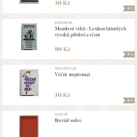
30 Kč
8
/10
KUŤÁKOVÁ EVA, ...
Moudrost věků - Lexikon latinských
výroků, přísloví a rčení
90 Kč
8
/10
HARTL BŘETISLAV
Věčný inspiromat
30 Kč
6
/10
SOLAR JIŘÍ
Breviář srdce