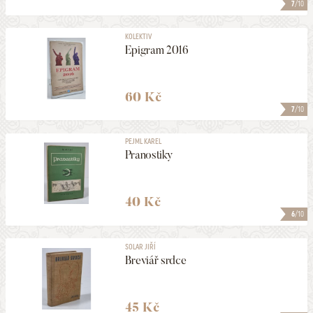
7
/10
KOLEKTIV
Epigram 2016
60 Kč
7
/10
PEJML KAREL
Pranostiky
40 Kč
6
/10
SOLAR JIŘÍ
Breviář srdce
45 Kč