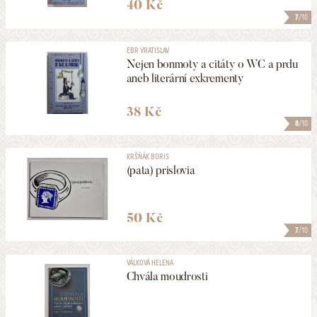
40 Kč
7
/10
EBR VRATISLAV
Nejen bonmoty a citáty o WC a prdu
aneb literární exkrementy
38 Kč
8
/10
KRŠŇÁK BORIS
(pata) prislovia
50 Kč
7
/10
VÁLKOVÁ HELENA
Chvála moudrosti