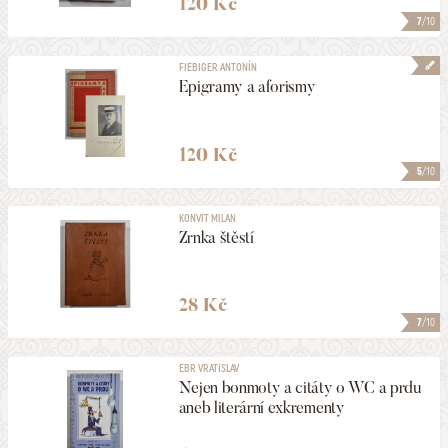
120 Kč
7
/10
FIEBIGER ANTONÍN
Epigramy a aforismy
120 Kč
5
/10
KONVIT MILAN
Zrnka štěstí
28 Kč
7
/10
EBR VRATISLAV
Nejen bonmoty a citáty o WC a prdu
aneb literární exkrementy