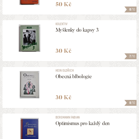
50 Kč
8
/10
KOLEKTIV
Myšlenky do kapsy 3
30 Kč
7
/10
HEIN OLDŘICH
Obecná blbologie
30 Kč
8
/10
BERGMANN FABIAN
Optimismus pro každý den