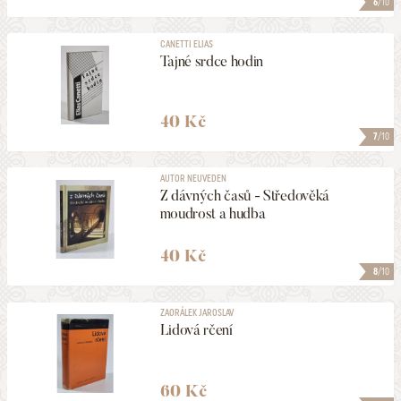
6
/10
ULOŽIT MEZI MÉ KATEGORIE
CANETTI ELIAS
Tajné srdce hodin
106
NALEZENO
POLOŽEK
HLEDAT
40 Kč
7
/10
AUTOR NEUVEDEN
Z dávných časů - Středověká
moudrost a hudba
40 Kč
8
/10
ZAORÁLEK JAROSLAV
Lidová rčení
60 Kč