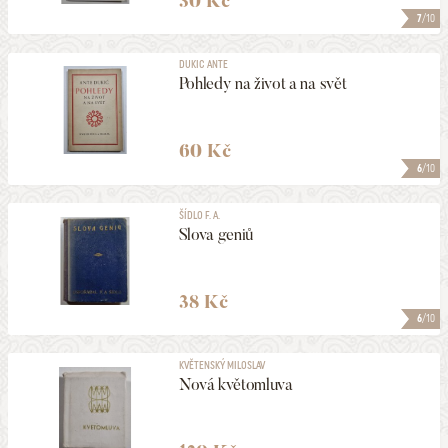
30 Kč
7
/10
DUKIC ANTE
Pohledy na život a na svět
60 Kč
6
/10
ŠÍDLO F. A.
Slova geniů
38 Kč
6
/10
KVĚTENSKÝ MILOSLAV
Nová květomluva