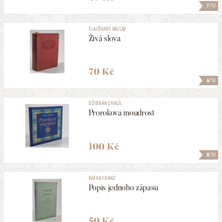
7
/10
FLAJŠHANS VÁCLAV
Živá slova
70 Kč
6
/10
DŽIBRÁN CHALÍL
Prorokova moudrost
100 Kč
8
/10
KAFKA FRANZ
Popis jednoho zápasu
50 Kč