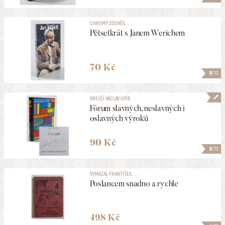
EDICE
CHROMÝ ZDENĚK, ...
Pětsetkrát s Janem Werichem
ŽÁNR
70 Kč
8
/10
PODEPSANÉ
KREJČÍ VÁCLAV UPÍR
Fórum slavných, neslavných i
VYDÁNO V LETECH
oslavných výroků
1906
2026
90 Kč
MAXIMÁLNÍ CENA
8
/10
498 Kč
VYMAZAL FRANTIŠEK, ...
Poslancem snadno a rychle
ZOBRAZOVAT KVALITU
1 a lepší
498 Kč