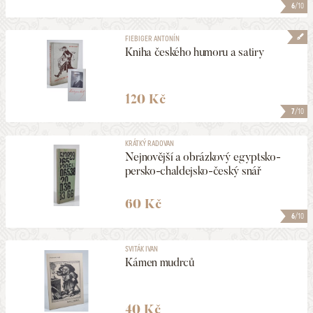
6
/10
FIEBIGER ANTONÍN
Kniha českého humoru a satiry
120 Kč
7
/10
KRÁTKÝ RADOVAN
Nejnovější a obrázkový egyptsko-
persko-chaldejsko-český snář
60 Kč
6
/10
SVITÁK IVAN
Kámen mudrců
40 Kč