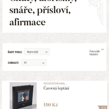
snáře, přísloví,
afirmace
Pokročilé
Nejnovější
ŘADIT PODLE:
hledání
42
ZOBRAZIT:
AUTOR
POLTIKOVIČOVÁ HANA, ...
Čarovná šeptání
ILUSTRÁTOR
VYDAVATELSTVÍ
150 Kč
7
/10