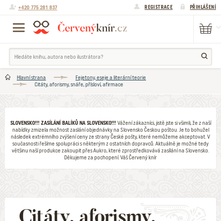
+420 775 281 837
REGISTRACE
PŘIHLÁŠENÍ
Hlavní strana
Fejetony, eseje a literární teorie
Citáty, aforismy, snáře, přísloví, afirmace
SLOVENSKO!!! ZASÍLÁNÍ BALÍKŮ NA SLOVENSKO!!!
Vážení zákazníci, jistě jste si všimli, že z naší
nabídky zmizela možnost zaslání objednávky na Slovensko Českou poštou. Je to bohužel
následek extrémního zvýšení ceny ze strany České pošty, které nemůžeme akceptovat. V
současnosti řešíme spolupráci s některým z ostatních dopravců. Aktuálně je možné tedy
většinu naší produkce zakoupit přes Aukro, které zprostředkovává zasílání na Slovensko.
Děkujeme za pochopení. Váš Červený knír
Citáty, aforismy,