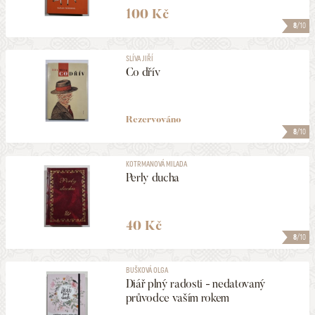
100 Kč
8
/10
SLÍVA JIŘÍ
Co dřív
Rezervováno
8
/10
KOTRMANOVÁ MILADA
Perly ducha
40 Kč
8
/10
BUŠKOVÁ OLGA
Diář plný radosti - nedatovaný
průvodce vaším rokem