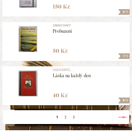
150 Kč
8
/10
GAWAIN SHAKTI
Probuzení
50 Kč
7
/10
FUSCH DÖRTE, ...
Láska na každý den
40 Kč
8
/10
1
2
3