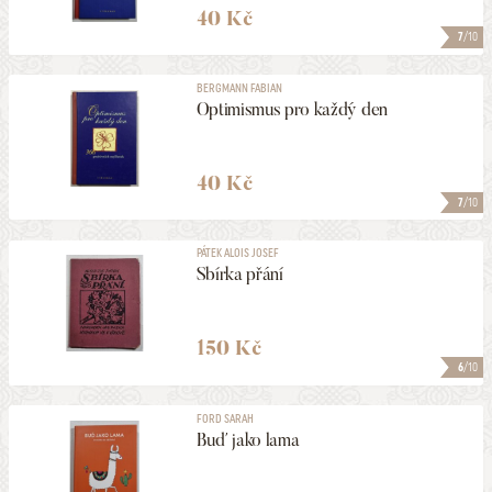
40 Kč
7
/10
BERGMANN FABIAN
Optimismus pro každý den
40 Kč
7
/10
PÁTEK ALOIS JOSEF
Sbírka přání
150 Kč
6
/10
FORD SARAH
Buď jako lama