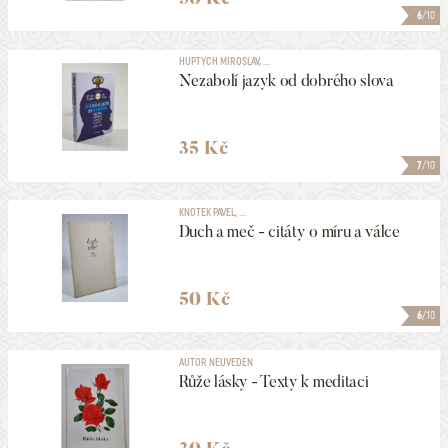
6
/10
HUPTYCH MIROSLAV, ...
Nezabolí jazyk od dobrého slova
35 Kč
7
/10
KNOTEK PAVEL, ...
Duch a meč - citáty o míru a válce
50 Kč
6
/10
AUTOR NEUVEDEN
Růže lásky - Texty k meditaci