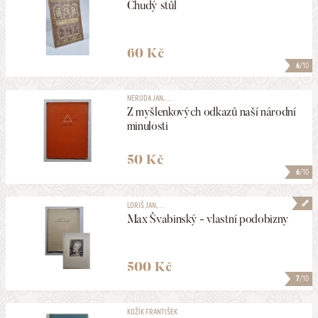
Chudý stůl
60 Kč
6
/10
NERUDA JAN, ...
Z myšlenkových odkazů naší národní
minulosti
50 Kč
6
/10
LORIŠ JAN, ...
Max Švabinský - vlastní podobizny
500 Kč
7
/10
KOŽÍK FRANTIŠEK