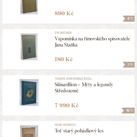
180
NALEZENO
POLOŽEK
HLEDAT
890 Kč
8
/10
DYK ANTONÍN
Vzpomínka na římovského spisovatele
Jana Staňka
180 Kč
7
/10
TOLKIEN JOHN RONALD REUEL
Silmarillion – Mýty a legendy
Středozemě
7 990 Kč
10
/10
HEINE HEINRICH
Toť starý pohádkový les