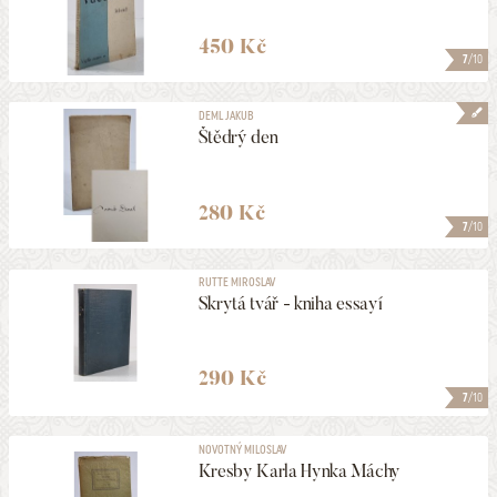
450 Kč
7
/10
PODEPSANÉ
DEML JAKUB
Štědrý den
VYDÁNO V LETECH
1906
2026
280 Kč
MAXIMÁLNÍ CENA
7
/10
99990 Kč
RUTTE MIROSLAV
Skrytá tvář - kniha essayí
ZOBRAZOVAT KVALITU
1 a lepší
290 Kč
7
/10
ULOŽIT MEZI MÉ KATEGORIE
NOVOTNÝ MILOSLAV
Kresby Karla Hynka Máchy