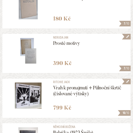
180 Kč
7
/10
NERUDA JAN
Prosté motivy
390 Kč
7
/10
RITCHIE JACK
Vrah k pronajmutí + Půlnoční škrtič
(číslované výtisky)
799 Kč
10
/10
NĚMCOVÁ BOŽENA
Babička (1923 Špála)