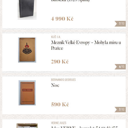
4 990 Kč
7
/10
KLÍČ J.A.
Mezník Velké Evropy - Mohyla míru u
Pratce
290 Kč
6
/10
BERNANOS GEORGES
Noc
590 Kč
7
/10
VERNE JULES