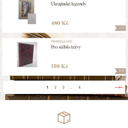
Ukrajinské legendy
480 Kč
7
/10
PIRANDELLO LUIGI
Pro stéblo trávy
150 Kč
7
/10
1
2
3
...
4