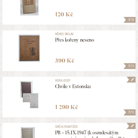
120 Kč
7
/10
NĚMEC VÁCLAV
Přes kořeny neseno
390 Kč
7
/10
HORA JOSEF
Chvíle v Estonsku
1 290 Kč
7
/10
SMĚJA FRANTIŠEK
PB - 15.IX.1947 (k osmdesátým