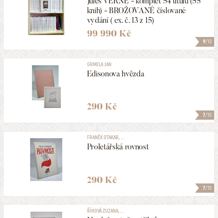
Jules VERNE - komplet 54 titulů (55
knih) - BROŽOVANÉ číslované
vydání ( ex. č. 13 z 15)
99 990 Kč
9
/10
GRMELA JAN
Edisonova hvězda
290 Kč
7
/10
FRANĚK OTAKAR, ...
Proletářská rovnost
290 Kč
7
/10
ŘÍHOVÁ ZUZANA, ...