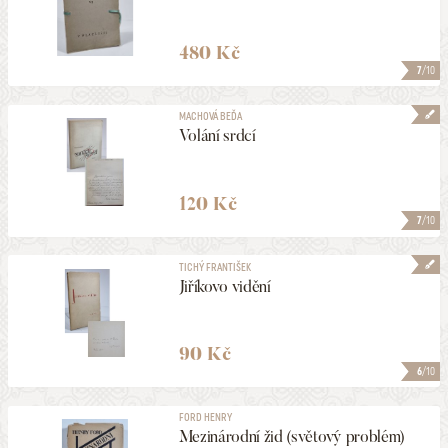
480 Kč
7
/10
MACHOVÁ BEĎA
Volání srdcí
120 Kč
7
/10
TICHÝ FRANTIŠEK
Jiříkovo vidění
90 Kč
6
/10
FORD HENRY
Mezinárodní žid (světový problém)