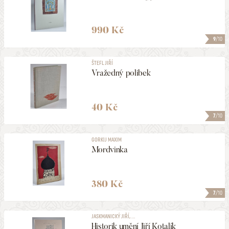
990 Kč
9
/10
ŠTEFL JIŘÍ
Vražedný polibek
40 Kč
7
/10
GORKIJ MAXIM
Mordvinka
380 Kč
7
/10
JASKMANICKÝ JIŘÍ, ...
Historik umění Jiří Kotalík