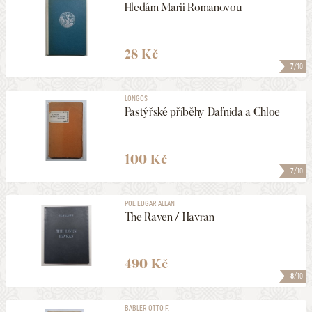
Hledám Marii Romanovou
28 Kč
7
/10
LONGOS
Pastýřské příběhy Dafnida a Chloe
100 Kč
7
/10
POE EDGAR ALLAN
The Raven / Havran
490 Kč
8
/10
BABLER OTTO F.