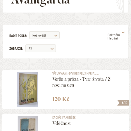
Pokročilé
Nejnovější
ŘADIT PODLE:
hledání
42
ZOBRAZIT:
AUTOR
VÁCLAV ARA [=DAVÍDEK FELIX MARIA], ...
Verše a próza - Tvar života / Z
ILUSTRÁTOR
noci na den
VYDAVATELSTVÍ
120 Kč
6
/10
EDICE
KROPÁČ FRANTIŠEK
Vděčnost
ŽÁNR