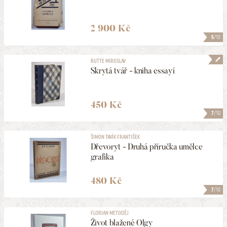
2 900 Kč
5
/10
RUTTE MIROSLAV
Skrytá tvář - kniha essayí
450 Kč
7
/10
ŠIMON TAVÍK FRANTIŠEK
Dřevoryt - Druhá příručka umělce
grafika
480 Kč
7
/10
FLORIAN METODĚJ
Život blažené Olgy