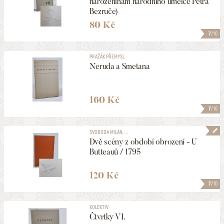
narozeninám národního umělce Petra
Bezruče)
80 Kč
7
/10
PRAŽÁK PŘEMYSL
Neruda a Smetana
160 Kč
7
/10
SVOBODA MILAN, ...
Dvě scény z období obrození - U
Butteauů / 1795
120 Kč
7
/10
KOLEKTIV
Čtvrtky VI.