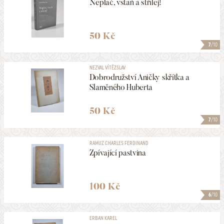
Neplač, vstaň a střílej!
50 Kč
7
/10
NEZVAL VÍTĚZSLAV
Dobrodružství Aničky skřítka a
Slaměného Huberta
50 Kč
7
/10
RAMUZ CHARLES FERDINAND
Zpívající pastvina
100 Kč
6
/10
ERBAN KAREL