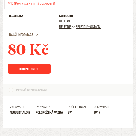
7/10 (Pěkný stav, mírná poškození)
ILUSTRACE
KATEGORIE
-
BELETRIE
BELETRIE
->
BELETRIE - OSTATNÍ
DALŠÍ INFORMACE
80 Kč
KOUPIT KNIHU
PRO MĚ NEZOBRAZOVAT
VYDAVATEL
TYP VAZBY
POČET STRAN
ROK VYDÁNÍ
NEUBERT ALOIS
POLOKOŽENÁ VAZBA
291
1947