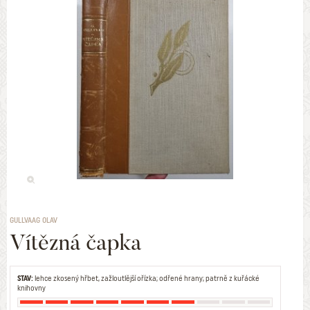
GULLVAAG OLAV
Vítězná čapka
STAV:
lehce zkosený hřbet, zažloutlější ořízka; odřené hrany; patrně z kuřácké
knihovny