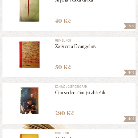
40 Kč
7
/10
GLYN ELINOR
Ze života Evangeliny
50 Kč
8
/10
KONRÁD JOSEF DEOGRAD
Čím srdce, čím jsi zhřešilo
290 Kč
6
/10
MULLET PAT