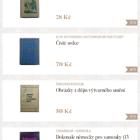
28 Kč
7
/10
A.S.M. HUTCHINSON [=HUTCHINSON ARTHUR STUART-
MENTETH]
Čisté srdce
70 Kč
6
/10
ŠVADLENKA BOHUSLAV
Obrázky z dějin výtvarného umění
50 Kč
7
/10
FORMÁNKOVÁ - KUBÍNOVÁ A.
Dokonale německy pro samouky (13