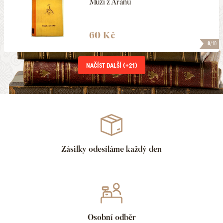
Muži z Aranu
60 Kč
8
/10
NAČÍST DALŠÍ (+
21
)
Zásilky odesíláme každý den
Osobní odběr