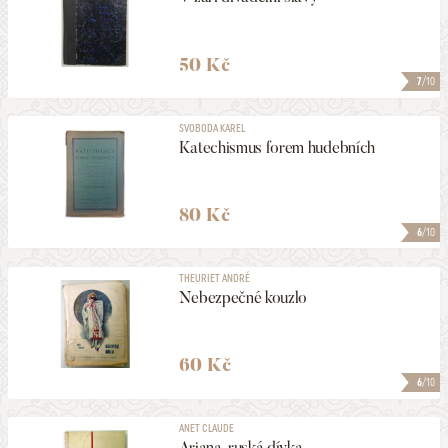
50 Kč
7
/10
SVOBODA KAREL
Katechismus forem hudebních
80 Kč
6
/10
THEURIET ANDRÉ
Nebezpečné kouzlo
60 Kč
6
/10
ANET CLAUDE
Arjana, ruská dívka