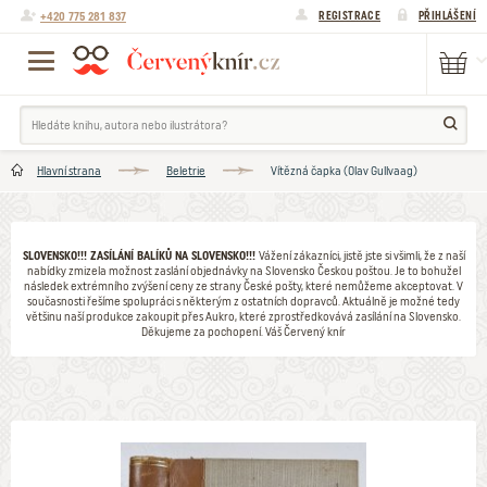
+420 775 281 837
REGISTRACE
PŘIHLÁŠENÍ
Hlavní strana
Beletrie
Vítězná čapka (Olav Gullvaag)
SLOVENSKO!!! ZASÍLÁNÍ BALÍKŮ NA SLOVENSKO!!!
Vážení zákazníci, jistě jste si všimli, že z naší
nabídky zmizela možnost zaslání objednávky na Slovensko Českou poštou. Je to bohužel
následek extrémního zvýšení ceny ze strany České pošty, které nemůžeme akceptovat. V
současnosti řešíme spolupráci s některým z ostatních dopravců. Aktuálně je možné tedy
většinu naší produkce zakoupit přes Aukro, které zprostředkovává zasílání na Slovensko.
Děkujeme za pochopení. Váš Červený knír