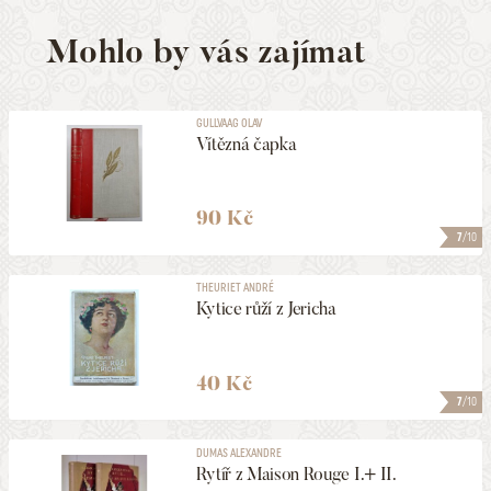
Mohlo by vás zajímat
GULLVAAG OLAV
Vítězná čapka
90 Kč
7
/10
THEURIET ANDRÉ
Kytice růží z Jericha
40 Kč
7
/10
DUMAS ALEXANDRE
Rytíř z Maison Rouge I.+ II.