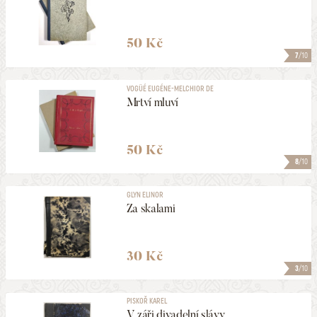
50 Kč
7
/10
VOGÜÉ EUGÉNE-MELCHIOR DE
Mrtví mluví
50 Kč
8
/10
GLYN ELINOR
Za skalami
30 Kč
3
/10
PISKOŘ KAREL
V záři divadelní slávy