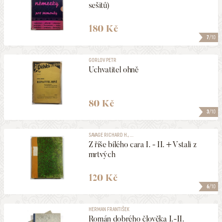
sešitů)
180 Kč
7
/10
GORLOV PETR
Uchvatitel ohně
80 Kč
3
/10
SAVAGE RICHARD H., ...
Z říše bílého cara I. - II. + Vstali z
mrtvých
120 Kč
6
/10
HERMAN FRANTIŠEK
Román dobrého člověka I.-II.