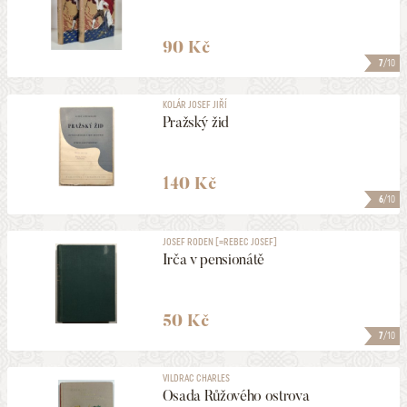
90 Kč
7
/10
KOLÁR JOSEF JIŘÍ
Pražský žid
140 Kč
6
/10
JOSEF RODEN [=REBEC JOSEF]
Irča v pensionátě
50 Kč
7
/10
VILDRAC CHARLES
Osada Růžového ostrova