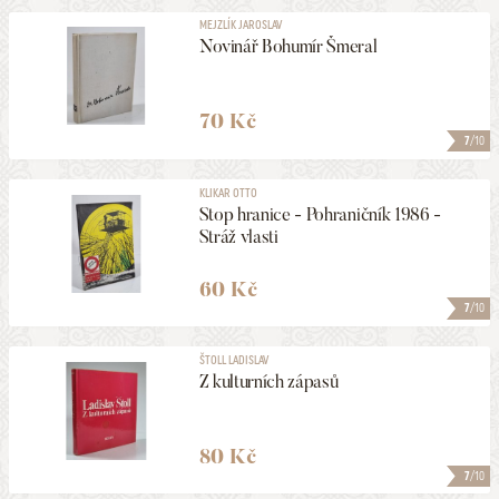
MEJZLÍK JAROSLAV
Novinář Bohumír Šmeral
70 Kč
7
/10
KLIKAR OTTO
Stop hranice - Pohraničník 1986 -
Stráž vlasti
60 Kč
7
/10
ŠTOLL LADISLAV
Z kulturních zápasů
80 Kč
7
/10