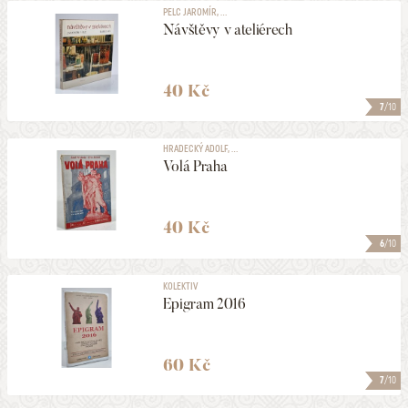
PELC JAROMÍR, ...
Návštěvy v ateliérech
40 Kč
7
/10
HRADECKÝ ADOLF, ...
Volá Praha
40 Kč
6
/10
KOLEKTIV
Epigram 2016
60 Kč
7
/10