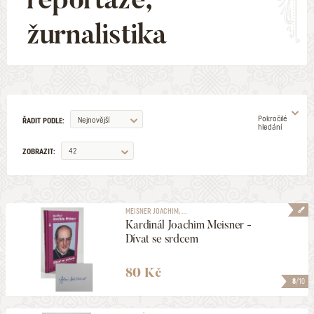
žurnalistika
Pokročilé
Nejnovější
ŘADIT PODLE:
hledání
42
ZOBRAZIT:
AUTOR
MEISNER JOACHIM, ...
Kardinál Joachim Meisner -
ILUSTRÁTOR
Dívat se srdcem
VYDAVATELSTVÍ
80 Kč
8
/10
EDICE