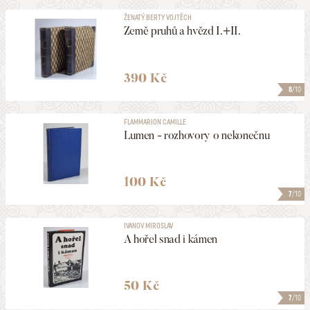
ŽENATÝ BERTY VOJTĚCH
Země pruhů a hvězd I.+II.
390 Kč
8
/10
FLAMMARION CAMILLE
Lumen - rozhovory o nekonečnu
100 Kč
7
/10
IVANOV MIROSLAV
A hořel snad i kámen
50 Kč
7
/10