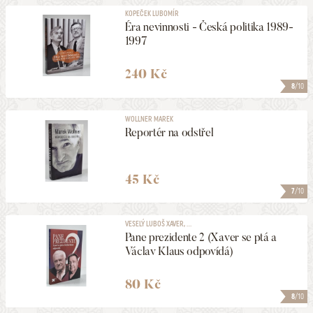
KOPEČEK LUBOMÍR
Éra nevinnosti - Česká politika 1989-
1997
240 Kč
8
/10
WOLLNER MAREK
Reportér na odstřel
45 Kč
7
/10
VESELÝ LUBOŠ XAVER, ...
Pane prezidente 2 (Xaver se ptá a
Václav Klaus odpovídá)
80 Kč
8
/10