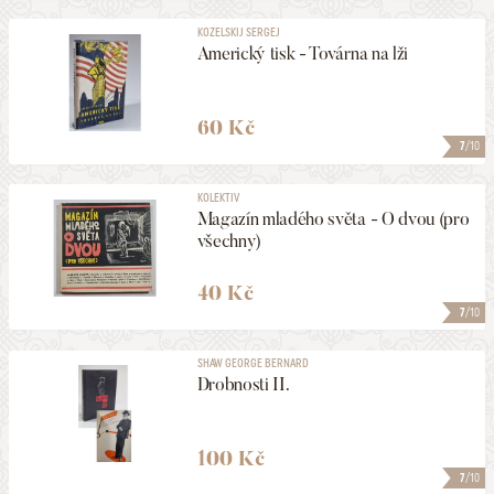
KOZELSKIJ SERGEJ
Americký tisk - Továrna na lži
60 Kč
7
/10
KOLEKTIV
Magazín mladého světa - O dvou (pro
všechny)
40 Kč
7
/10
SHAW GEORGE BERNARD
Drobnosti II.
100 Kč
7
/10