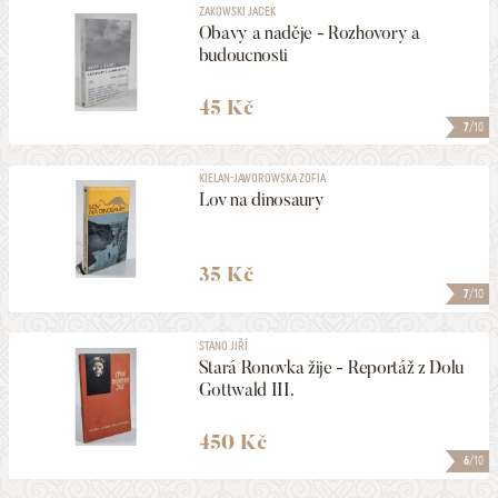
ZAKOWSKI JACEK
Obavy a naděje - Rozhovory a
budoucnosti
45 Kč
7
/10
KIELAN-JAWOROWSKA ZOFIA
Lov na dinosaury
35 Kč
7
/10
STANO JIŘÍ
Stará Ronovka žije - Reportáž z Dolu
Gottwald III.
450 Kč
6
/10