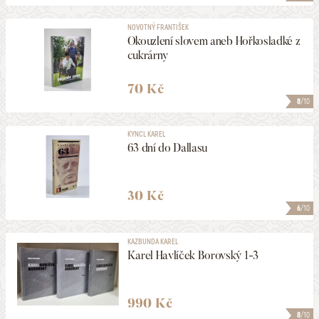
NOVOTNÝ FRANTIŠEK
Okouzlení slovem aneb Hořkosladké z
cukrárny
70 Kč
8
/10
KYNCL KAREL
63 dní do Dallasu
30 Kč
6
/10
KAZBUNDA KAREL
Karel Havlíček Borovský 1-3
990 Kč
8
/10