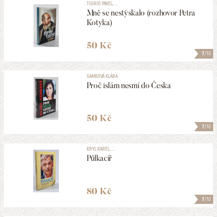
TIGRID PAVEL, ...
Mně se nestýskalo (rozhovor Petra
Kotyka)
187
NALEZENO
POLOŽEK
HLEDAT
50 Kč
7
/10
SAMKOVÁ KLÁRA
Proč islám nesmí do Česka
50 Kč
7
/10
KRYL KAREL, ...
Půlkacíř
80 Kč
7
/10