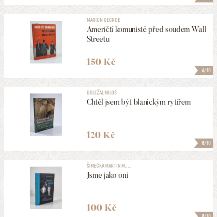
MARION GEORGE
Američtí komunisté před soudem Wall
Streetu
150 Kč
6
/10
DOLEŽAL MILOŠ
Chtěl jsem být blanickým rytířem
120 Kč
8
/10
ŠIMEČKA MARTIN M., ...
Jsme jako oni
100 Kč
8
/10