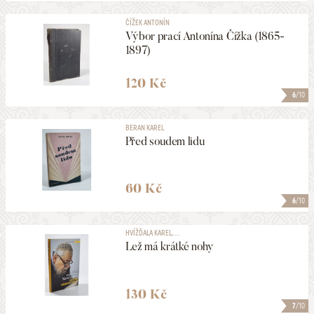
ČÍŽEK ANTONÍN
Výbor prací Antonína Čížka (1865-
1897)
120 Kč
6
/10
BERAN KAREL
Před soudem lidu
60 Kč
6
/10
HVÍŽĎALA KAREL, ...
Lež má krátké nohy
130 Kč
7
/10