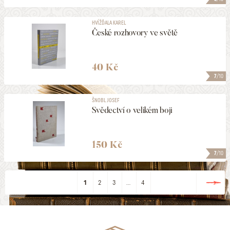
HVÍŽĎALA KAREL
České rozhovory ve světě
40 Kč
7
/10
ŠNOBL JOSEF
Svědectví o velikém boji
150 Kč
7
/10
1
2
3
...
4