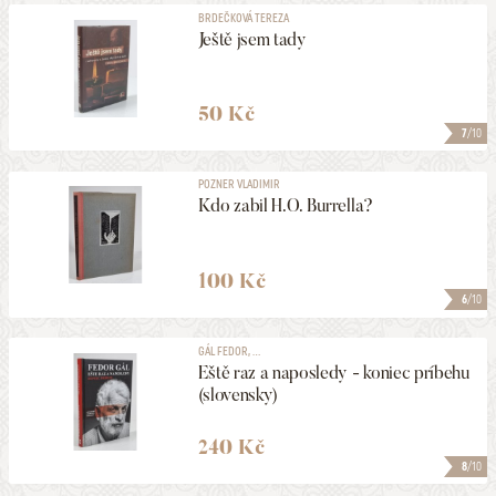
BRDEČKOVÁ TEREZA
Ještě jsem tady
50 Kč
7
/10
POZNER VLADIMIR
Kdo zabil H.O. Burrella?
100 Kč
6
/10
GÁL FEDOR, ...
Eště raz a naposledy - koniec príbehu
(slovensky)
240 Kč
8
/10