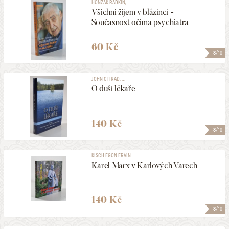
HONZÁK RADKIN, ...
Všichni žijem v blázinci -
Současnost očima psychiatra
ŽÁNR
60 Kč
8
/10
PODEPSANÉ
JOHN CTIRAD, ...
O duši lékaře
VYDÁNO V LETECH
1896
2026
140 Kč
MAXIMÁLNÍ CENA
8
/10
1490 Kč
KISCH EGON ERVIN
Karel Marx v Karlových Varech
ZOBRAZOVAT KVALITU
1 a lepší
140 Kč
8
/10
ULOŽIT MEZI MÉ KATEGORIE