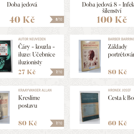
Doba jedová
Doba jedová 8 - Infe
šílenství
40 Kč
100 Kč
8
/10
AUTOR NEUVEDEN
BARBER BARRIN
Čáry - kouzla -
Základy
iluze: Učebnice
portrétová
iluzionisty
27 Kč
80 Kč
7
/10
KRAAYVANGER ALLAN
HRONEK JOSEF
Kreslíme
Cesta k B
postavu
80 Kč
60 Kč
7
/10