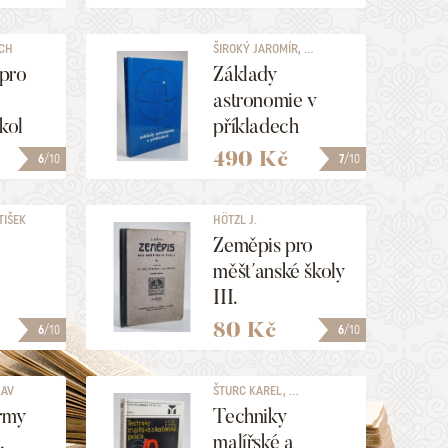
škol a SPŠG
ICH
ŠIROKÝ JAROMÍR, ...
pro
Základy
astronomie v
kol
příkladech
490 Kč
6
/10
7
/10
TIŠEK
HÖTZL J.
Zeměpis pro
měšťanské školy
III.
80 Kč
6
/10
6
/10
LAV
ŠTURC KAREL, ...
ormy
Techniky
.
malířské a