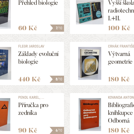
Přehled biologie
Vyšší škol
radiotechn
I.+II.
60 Kč
100 Kč
7
/10
FLEGR JAROSLAV
CRHÁK FRANTIŠEK
Základy evoluční
Výtvarná
biologie
geometrie
440 Kč
180 Kč
8
/10
PENDL KAREL, ...
KOVANDA ANTON
Příručka pro
Bibliografi
zedníka
knihkupce
Odborná
literatura 
90 Kč
180 Kč
6
/10