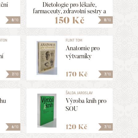
kční
Dietologie pro lékaře,
farmaceuty, zdravotní sestry a
nutriční terapeuty
150 Kč
8
/10
8
/10
GTON
FLINT TOM
Anatomie pro
ní
výtvarníky
170 Kč
7
/10
7
/10
ŠALDA JAROSLAV
ohu
Výroba knih pro
SOU
120 Kč
6
/10
7
/10