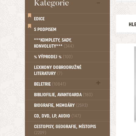
Kategorie
EDICE
HL
S PODPISEM
AUTOR
***KOMPLETY, SADY,
KONVOLUTY***
(344)
EDICE
% VÝPRODEJ %
(100)
LEXIKONY DOBRODRUŽNÉ
LITERATURY
(7)
VYDÁNO 
BELETRIE
(10841)
1876
Beletrie - Historická (1388)
BIBLIOFILIE, AVANTGARDA
(180)
Beletrie - Humoristické (501)
BIOGRAFIE, MEMOÁRY
(2593)
Beletrie - Povídky (1757)
Beletrie - Thrillery, krimi (1179)
CD, DVD, LP, AUDIO
(147)
Beletrie - Válečné romány (489)
Beletrie - Ženské a dívčí romány
CESTOPISY, GEOGRAFIE, MÍSTOPIS
(2209)
(1522)