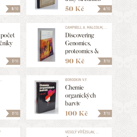
škol 1.
50 Kč
5
/10
6
/10
CAMPBELL A. MALCOLM, ...
í počet
Discovering
čníky
Genomics,
proteomics &
Bioinformatics
90 Kč
7
/10
7
/10
..
BORODKIN V.F.
Chemie
organických
barviv
100 Kč
7
/10
7
/10
V
VESELÝ VÍTĚZSLAV, ...