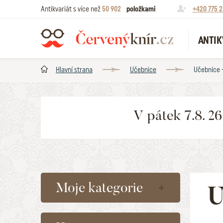
Antikvariát s více než
50 902
položkami
+420 775 2
ANTIK
Hlavní strana
Učebnice
Učebnice -
V pátek 7.8. 2
Moje kategorie
U