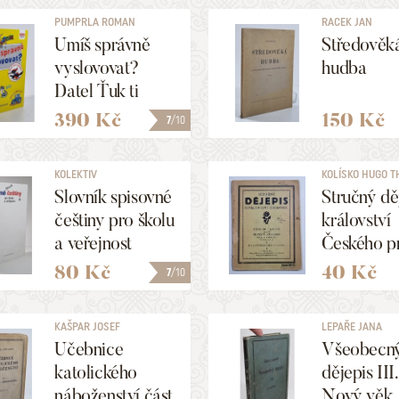
PUMPRLA ROMAN
RACEK JAN
Umíš správně
Středověk
vyslovovat?
hudba
Datel Ťuk ti
pomůže!
390 Kč
150 Kč
7
/10
KOLEKTIV
KOLÍSKO HUGO 
Slovník spisovné
Stručný dě
češtiny pro školu
království
a veřejnost
Českého p
mládež
80 Kč
40 Kč
7
/10
KAŠPAR JOSEF
LEPAŘE JANA
Učebnice
Všeobecn
katolického
dějepis III.
náboženství část
Nový věk