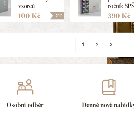
vzorců
ročník SP
čtyřřádkovým
studijní ob
100 Kč
390 Kč
7
/10
způsobem
polygrafie 
1
2
3
...
Osobní odběr
Denně nové nabídk