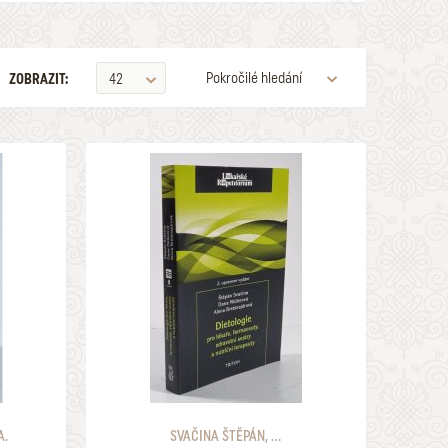
Pokročilé hledání
ZOBRAZIT:
42
VYDAVATELSTVÍ
PODEPSANÉ
ZOBRAZOVAT KVALITU
990 Kč
1 a lepší
HLEDAT
A.
SVAČINA ŠTĚPÁN, ...