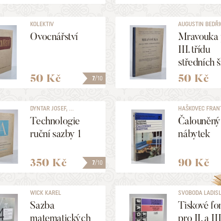
knihkupce
KOLEKTIV
AUGUSTIN BEDŘ
Ovocnářství
Mravouka 
III. třídu
středních š
50 Kč
50 Kč
7
/10
DYNTAR JOSEF, ...
HAŠKOVEC FRAN
Technologie
Čalouněný
ruční sazby 1
nábytek
350 Kč
90 Kč
7
/10
WICK KAREL
SVOBODA LADIS
Sazba
Tiskové f
matematických
pro II. a III