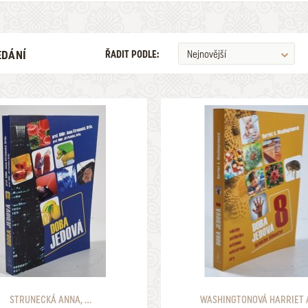
EDÁNÍ
ŘADIT PODLE:
Nejnovější
ILUSTRÁTOR
ŽÁNR
V LETECH
MAXIMÁLNÍ CENA
2026
499
ULOŽIT MEZI MÉ KATEGORIE
NALEZENO
POLOŽEK
STRUNECKÁ ANNA, ...
WASHINGTONOVÁ HARRIET 