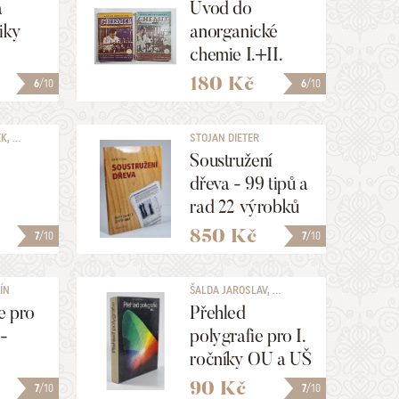
a
Úvod do
iky
anorganické
chemie I.+II.
180 Kč
6
/10
6
/10
, ...
STOJAN DIETER
Soustružení
dřeva - 99 tipů a
rad 22 výrobků
850 Kč
7
/10
7
/10
ÍN
ŠALDA JAROSLAV, ...
e pro
Přehled
 -
polygrafie pro I.
ročníky OU a UŠ
pro
polygrafických
90 Kč
7
/10
7
/10