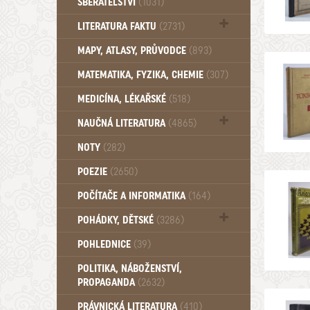
SBĚRATELSTVÍ
(1031)
Dům a byt (102)
LITERATURA FAKTU
(2731)
Katalogy (503)
MAPY, ATLASY, PRŮVODCE
(893)
MATEMATIKA, FYZIKA, CHEMIE
(307)
MEDICÍNA, LÉKAŘSKÉ
(518)
NAUČNÁ LITERATURA
(4865)
Zdraví a zdraví životní styl (510)
NOTY
(282)
POEZIE
(2650)
POČÍTAČE A INFORMATIKA
(164)
POHÁDKY, DĚTSKÉ
(3286)
Pro děti a mládež (2882)
POHLEDNICE
(39)
Pohádky, Dětské - Do roku 1948 (174)
POLITIKA, NÁBOŽENSTVÍ,
Pohádky, Dětské - Od roku 1949 (257)
PROPAGANDA
(2632)
PRÁVNICKÁ LITERATURA
(410)