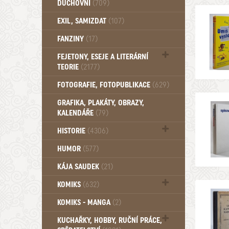
DUCHOVNÍ
(709)
Okultismus (110)
EXIL, SAMIZDAT
(107)
Záhady (105)
FANZINY
(17)
FEJETONY, ESEJE A LITERÁRNÍ
TEORIE
(2177)
Citáty, aforismy, snáře, přísloví,
FOTOGRAFIE, FOTOPUBLIKACE
(629)
afirmace (106)
GRAFIKA, PLAKÁTY, OBRAZY,
KALENDÁŘE
(79)
HISTORIE
(4306)
Mytologie, Mýty, Báje, Pověsti (203)
HUMOR
(577)
KÁJA SAUDEK
(21)
KOMIKS
(632)
Komiks - Čtyřlístek (232)
KOMIKS - MANGA
(2)
Komiks - Ostatní (180)
KUCHAŘKY, HOBBY, RUČNÍ PRÁCE,