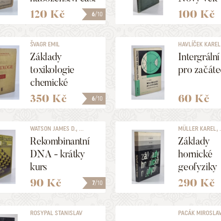
I. - Obecná -
120 Kč
100 Kč
6
/10
Apologetická
ŠVAGR EMIL
HAVLÍČEK KAREL
Základy
Intergráln
toxikologie
pro začáte
chemické
350 Kč
60 Kč
6
/10
WATSON JAMES D., ...
MÜLLER KAREL, .
Rekombinantní
Základy
DNA - krátky
hornické
kurs
geofyziky
90 Kč
290 Kč
7
/10
ROSYPAL STANISLAV
PACÁK MIROSLA