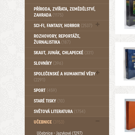
PŘÍRODA, ZVÍŘATA, ZEMĚDĚLSTVÍ,
ZAHRADA
(1175)
SCI-FI, FANTASY, HORROR
(2537)
UFO (14)
ROZHOVORY, REPORTÁŽE,
ŽURNALISTIKA
(187)
SKAUT, JUNÁK, CHLAPECKÉ
(331)
SLOVNÍKY
(396)
SPOLEČENSKÉ A HUMANITNÍ VĚDY
(2291)
Pedagogika (191)
SPORT
(459)
Filozofie, sociologie (859)
STARÉ TISKY
(10)
Psychologie a osobní rozvoj (760)
SVĚTOVÁ LITERATURA
(1754)
UČEBNICE
(3153)
Učebnice - Jazykové (1297)