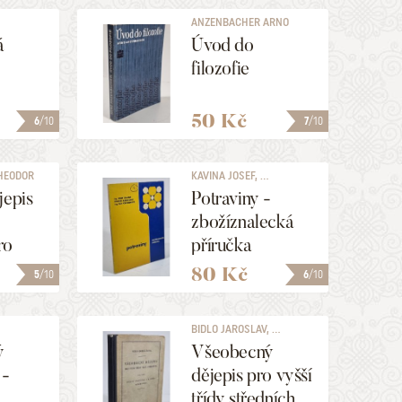
ANZENBACHER ARNO
á
Úvod do
filozofie
50 Kč
6
/10
7
/10
THEODOR
KAVINA JOSEF, ...
jepis
Potraviny -
zbožíznalecká
ro
příručka
80 Kč
5
/10
6
/10
BIDLO JAROSLAV, ...
ý
Všeobecný
 -
dějepis pro vyšší
třídy středních