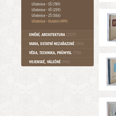
Učebnice - SŠ (789)
Učebnice - VŠ (259)
Učebnice - ZŠ (556)
Učebnice - Ostatní (499)
UMĚNÍ, ARCHITEKTURA
(2227)
VARIA, OSTATNÍ NEZAŘAZENÉ
(345)
VĚDA, TECHNIKA, PRŮMYSL
(778)
VOJENSKÉ, VÁLEČNÉ
(906)