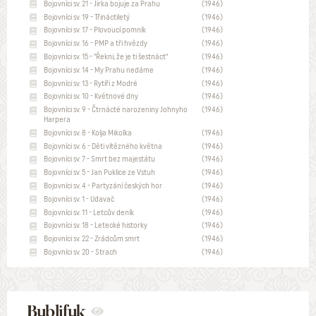
Bojovníci sv. 21 - Jirka bojuje za Prahu
(1946)
Bojovníci sv. 19 - Třináctiletý
(1946)
Bojovníci sv. 17 - Plovoucí pomník
(1946)
Bojovníci sv. 16 - PMP a tři hvězdy
(1946)
Bojovníci sv. 15 - "Řekni, že je ti šestnáct"
(1946)
Bojovníci sv. 14 - My Prahu nedáme
(1946)
Bojovníci sv. 13 - Rytíři z Modré
(1946)
Bojovníci sv. 10 - Květnové dny
(1946)
Bojovníci sv. 9 - Čtrnácté narozeniny Johnyho
(1946)
Harpera
Bojovníci sv. 8 - Kolja Mikolka
(1946)
Bojovníci sv. 6 - Děti vítězného května
(1946)
Bojovníci sv. 7 - Smrt bez majestátu
(1946)
Bojovníci sv. 5 - Jan Puklice ze Vstuh
(1946)
Bojovníci sv. 4 - Partyzání českých hor
(1946)
Bojovníci sv. 1 - Udavač
(1946)
Bojovníci sv. 11 - Letcův deník
(1946)
Bojovníci sv. 18 - Letecké historky
(1946)
Bojovníci sv. 22 - Zrádcům smrt
(1946)
Bojovníci sv. 20 - Strach
(1946)
Bublifuk