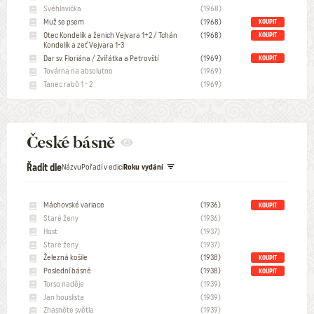
Svéhlavička
(1968)
Muž se psem
(1968)
KOUPIT
Otec Kondelík a ženich Vejvara 1+2 / Tchán
(1968)
KOUPIT
Kondelík a zeť Vejvara 1-3
Dar sv. Floriána / Zvířátka a Petrovští
(1969)
KOUPIT
Továrna na absolutno
(1969)
Tanec rabů 1 - 2
(1969)
České básně
Řadit dle
Názvu
Pořadí v edici
Roku vydání
Máchovské variace
(1936)
KOUPIT
Staré ženy
(1936)
Host
(1937)
Staré ženy
(1937)
Železná košile
(1938)
KOUPIT
Poslední básně
(1938)
KOUPIT
Torso naděje
(1939)
Jan houslista
(1939)
Zhasněte světla
(1939)