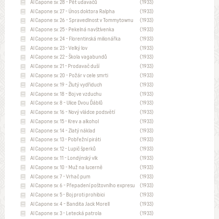
Al Capone sv. 28 - Pět udavačů
(1933)
Al Capone sv. 27 - Únos doktora Ralpha
(1933)
Al Capone sv. 26 - Spravedlnost v Tommytownu
(1933)
Al Capone sv. 25 - Pekelná navštívenka
(1933)
Al Capone sv. 24 - Florentinská milionářka
(1933)
Al Capone sv. 23 - Velký lov
(1933)
Al Capone sv. 22 - Škola vagabundů
(1933)
Al Capone sv. 21 - Prodavač duší
(1933)
Al Capone sv. 20 - Požár v cele smrti
(1933)
Al Capone sv. 19 - Žlutý vydřiduch
(1933)
Al Capone sv. 18 - Boj ve vzduchu
(1933)
Al Capone sv. 8 - Ulice Dvou Ďáblů
(1933)
Al Capone sv. 16 - Nový vládce podsvětí
(1933)
Al Capone sv. 15 - Krev a alkohol
(1933)
Al Capone sv. 14 - Zlatý náklad
(1933)
Al Capone sv. 13 - Pobřežní piráti
(1933)
Al Capone sv. 12 - Lupič šperků
(1933)
Al Capone sv. 11 - Londýnský vlk
(1933)
Al Capone sv. 10 - Muž na lucerně
(1933)
Al Capone sv. 7 - Vrhač pum
(1933)
Al Capone sv. 6 - Přepadení poštovního expresu
(1933)
Al Capone sv. 5 - Boj proti prohibici
(1933)
Al Capone sv. 4 - Bandita Jack Morell
(1933)
Al Capone sv. 3 - Letecká patrola
(1933)