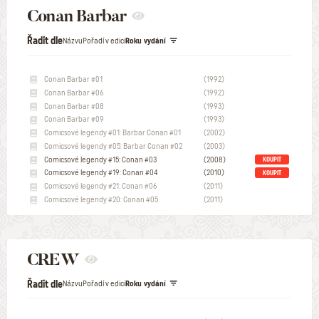
Conan Barbar
Řadit dle
Názvu
Pořadí v edici
Roku vydání
Conan Barbar #01
(1992)
Conan Barbar #06
(1992)
Conan Barbar #08
(1993)
Conan Barbar #09
(1993)
Comicsové legendy #01: Barbar Conan #01
(2002)
Comicsové legendy #05: Barbar Conan #02
(2003)
Comicsové legendy #15: Conan #03
(2008)
KOUPIT
Comicsové legendy #19: Conan #04
(2010)
KOUPIT
Comicsové legendy #21: Conan #06
(2011)
Comicsové legendy #20: Conan #05
(2011)
CREW
Řadit dle
Názvu
Pořadí v edici
Roku vydání