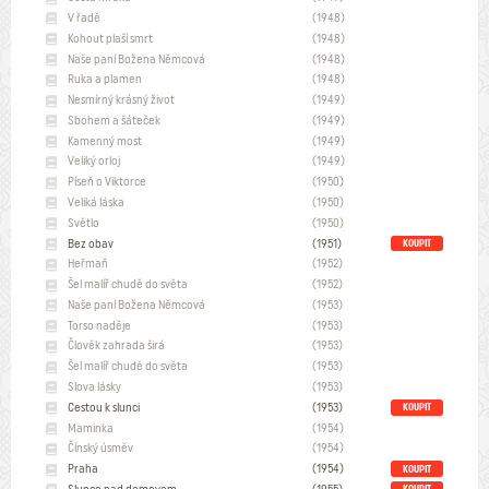
V řadě
(1948)
Kohout plaší smrt
(1948)
Naše paní Božena Němcová
(1948)
Ruka a plamen
(1948)
Nesmírný krásný život
(1949)
Sbohem a šáteček
(1949)
Kamenný most
(1949)
Veliký orloj
(1949)
Píseň o Viktorce
(1950)
Veliká láska
(1950)
Světlo
(1950)
Bez obav
(1951)
KOUPIT
Heřmaň
(1952)
Šel malíř chudě do světa
(1952)
Naše paní Božena Němcová
(1953)
Torso naděje
(1953)
Člověk zahrada širá
(1953)
Šel malíř chudě do světa
(1953)
Slova lásky
(1953)
Cestou k slunci
(1953)
KOUPIT
Maminka
(1954)
Čínský úsměv
(1954)
Praha
(1954)
KOUPIT
Slunce nad domovem
(1955)