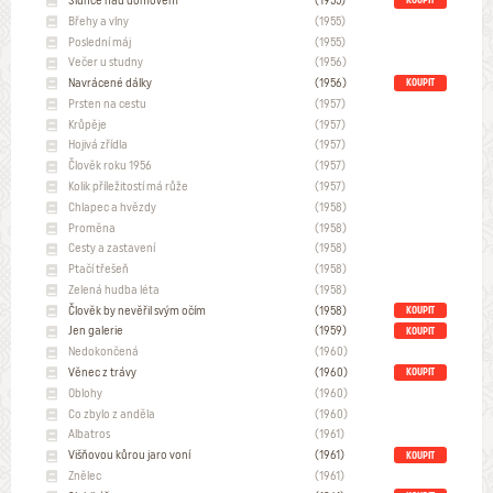
KOUPIT
Břehy a vlny
(1955)
Poslední máj
(1955)
Večer u studny
(1956)
Navrácené dálky
(1956)
KOUPIT
Prsten na cestu
(1957)
Krůpěje
(1957)
Hojivá zřídla
(1957)
Člověk roku 1956
(1957)
Kolik příležitostí má růže
(1957)
Chlapec a hvězdy
(1958)
Proměna
(1958)
Cesty a zastavení
(1958)
Ptačí třešeň
(1958)
Zelená hudba léta
(1958)
Člověk by nevěřil svým očím
(1958)
KOUPIT
Jen galerie
(1959)
KOUPIT
Nedokončená
(1960)
Věnec z trávy
(1960)
KOUPIT
Oblohy
(1960)
Co zbylo z anděla
(1960)
Albatros
(1961)
Višňovou kůrou jaro voní
(1961)
KOUPIT
Znělec
(1961)