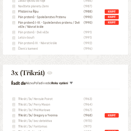
Zákaz vjezdu do ráje
(1986)
Navštivte planetu Zemi
(1987)
Přistání na Řípu
(1988)
KOUPIT
Pán prstenů - Společenstvo Prstenu
(1990)
KOUPIT
Pán prstenů I.-III. - Společenstvo prstenu / Dvě
(1990)
KOUPIT
věže / Návrat krále
Pán prstenů - Dvě věže
(1991)
Letci v bouři
(1991)
Pán prstenů III. - Návrat krále
(1992)
Čtení z kamení
(1996)
3x (Třikrát)
Řadit dle
Názvu
Pořadí v edici
Roku vydání
Třikrát /3x/ Hercule Poirot
(1963)
Třikrát /3x/ Perry Mason
(1964)
Třikrát /3x/ Phil Marlowe
(1967)
Třikrát /3x/ Gregory a Yvonna
(1968)
KOUPIT
Třikrát /3x/ bez detektiva
(1970)
Třikrát /3x/ Fantomas
(1971)