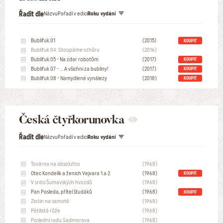
Řadit dle
Názvu
Pořadí v edici
Roku vydání
Bublifuk 01
(2015)
KOUPIT
Bublifuk 04: Stoupáme vzhůru
(2016)
Bublifuk 05 - Na zdar robotům
(2017)
KOUPIT
Bublifuk 07 - … A všichni za bubliny!
(2017)
KOUPIT
Bublifuk 08 - Namydlené vynálezy
(2018)
KOUPIT
Česká čtyřkorunovka
Řadit dle
Názvu
Pořadí v edici
Roku vydání
Továrna na absolutno
(1968)
Otec Kondelík a ženich Vejvara 1.a 2.
(1968)
KOUPIT
V srdci Šumavských hvozdů
(1968)
Pan Posleda, přítel študáků
(1968)
KOUPIT
Zločin na samotě
(1968)
Pětilistá růže
(1968)
Poslední rodu Sedmerova
(1968)