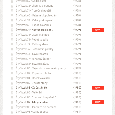
Čtyřlístek 69 - Sedlo a stáj
(1978)
Čtyřlístek 72 - Všichni za jednoho
(1978)
Čtyřlístek 71 - Trosečníci pouště
(1978)
Čtyřlístek 66 - Pejsánek k pohledání
(1978)
Čtyřlístek 70 - Velké překvapení
(1978)
Čtyřlístek 68 - Expedice Asinus
(1978)
Čtyřlístek 74 - Neptun jde ke dnu
(1979)
KOUPIT
Čtyřlístek 75 - Okouni táhnou
(1979)
Čtyřlístek 73 - Robot to zařídí
(1979)
Čtyřlístek 79 - V džungli trav
(1979)
Čtyřlístek 76 - Dětem vstup volný
(1979)
Čtyřlístek 78 - Lovci rekordů
(1979)
Čtyřlístek 77 - Záhadný škuner
(1979)
Čtyřlístek 81 - Bitva u Blaťáku
(1979)
Čtyřlístek 80 - Tajemství starého alchymisty
(1979)
Čtyřlístek 87 - Vzpoura robotů
(1980)
Čtyřlístek 84 - Racek volá SOS
(1980)
Čtyřlístek 89 - Zaváté stopy
(1980)
Čtyřlístek 88 - Za čest krále
(1980)
KOUPIT
Čtyřlístek 86 - Velký švih
(1980)
Čtyřlístek 85 - Soumrak loupežníků
(1980)
Čtyřlístek 82 - Kde je Merkur
(1980)
KOUPIT
Čtyřlístek 83 - Pinďa za nic nemůže
(1980)
Čtyřlístek 96 - Černá sobota
(1981)