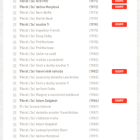
Třikrát /3x/ lord Petr
(1971)
KOUPIT
Třikrát /3x/ slečna Marplová
(1972)
KOUPIT
Třikrát /3x/ Nero Wolfe
(1973)
Třikrát /3x/ Martin Beck
(1974)
Třikrát /3x/ soudce Ti
(1974)
KOUPIT
Třikrát /3x/ inspektor French
(1975)
Třikrát /3x/ Doug Selby
(1976)
Třikrát /3x/ Phil Marlowe
(1978)
Třikrát /3x/ Phil Marlowe
(1978)
Třikrát /3x/ zločin na vodě
(1980)
Třikrát /3x/ vražda z posedlosti
(1982)
Třikrát /3x/ život a skutky soudce Ti
(1982)
Třikrát /3x/ hlavní viník náhoda
(1982)
KOUPIT
Třikrát /3x/ soukromý detektiv Lew Archer
(1983)
Třikrát /3x/ život a skutky soudce Ti
(1984)
Třikrát /3x/ seržant Cribb
(1985)
Třikrát /3x/ Maigret a neochotní svědkové
(1986)
Třikrát /3x/ Adam Dalgliesh
(1986)
KOUPIT
Tři /3x/ krvavé historie
(1987)
Třikrát /3x/ detektiv amatér Travis McGee
(1987)
Třikrát /3x/ v blízkosti vraha
(1987)
Třikrát /3x/ Adam Dalgliesh
(1988)
Třikrát /3x/ policejní prefekt Ótani
(1990)
Třikrát /3x/ slečna Marplová
(1991)