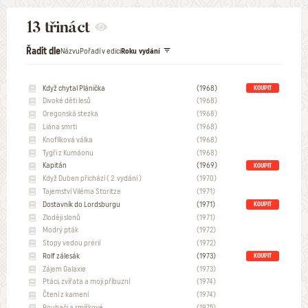
13 třináct
Řadit dle
Názvu
Pořadí v edici
Roku vydání
Když chytal Plánička
(1968)
KOUPIT
Divoké děti lesů
(1968)
Oregonská stezka
(1968)
Liána smrti
(1968)
Knoflíková válka
(1968)
Tygři z Kumáonu
(1968)
Kapitán
(1969)
KOUPIT
Když Duben přichází ( 2. vydání )
(1970)
Tajemství Viléma Storitze
(1971)
Dostavník do Lordsburgu
(1971)
KOUPIT
Zloději slonů
(1971)
Modrý pták
(1972)
Stopy vedou prérií
(1972)
Rolf zálesák
(1973)
KOUPIT
Zájem Galaxie
(1973)
Ptáci, zvířata a moji příbuzní
(1974)
Čtení z kamení
(1974)
Rouhači a smíškové
(1975)