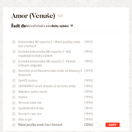
Amor (Venuše)
Řadit dle
Názvu
Pořadí v edici
Roku vydání
Knihovnička NEI reportu 5 - Mlsné jazýčky aneb
(1992)
Sex s fantazií
Erotická knihovnička NEI reportu 3 - Můj
(1992)
nejsilnější erotický zážitek
Erotická knihovnička NEI reportu 2 - Pitaval
(1992)
hříšných chlípníků
Atentáty proti fíkovému listu aneb od Madony k
(1993)
Madonně
Zemřít touhou
(1993)
SEXTRAPASY aneb Dneska už se tomu směji
(1993)
Milenkou svého muže
(1993)
Voyeur
(1994)
Věrnost nade vše
(1994)
Společenství draka
(1994)
Koncert v sex-dur
(1994)
Otec a syn
(1994)
Mlsné jazýčky aneb Sex s fantazií
(2006)
KOUPIT