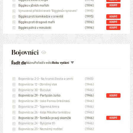
Biggles v jižních mořích
(1994)
KOUPIT
Vynucené přistání aneb "Bigglesův synovec"
(1995)
Biggles proti kamikadze v orientě
(1995)
KOUPIT
Biggles proti drogové mafii
(1996)
KOUPIT
Biggles pátrá v minulosti
(1996)
KOUPIT
Bojovníci
Řadit dle
Názvu
Pořadí v edici
Roku vydání
Bojovníci sv. 2-3 - Na hranici života a smrti
(1945)
Bojovníci sv. 12 - Obrněný vlak
(1946)
Bojovníci sv. 30 - Buzuluk
(1946)
Bojovníci sv. 29 - Partyzán Jurko
(1946)
KOUPIT
Bojovníci sv. 28 - Jako Panna Orleánská
(1946)
Bojovníci sv. 27 - Tajemná Amra
(1946)
Bojovníci sv. 26 - Kolja Mikolka tankistou
(1946)
Bojovníci sv. 25 - Tomíkův pravý okamžik
(1946)
KOUPIT
Bojovníci sv. 24 - Byli jsme tři
(1946)
Bojovníci sv. 23 - Neznámý mstitel
(1946)