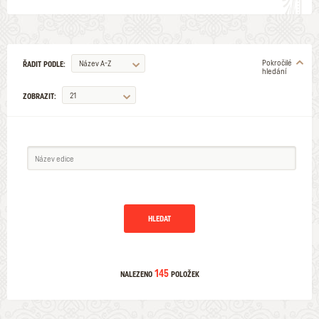
Pokročilé
Název A-Z
ŘADIT PODLE:
hledání
21
ZOBRAZIT:
145
NALEZENO
POLOŽEK