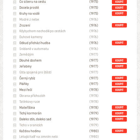
Co si beru na cestu
(1975)
KOUPIT
Docela prostě
(1975)
KOUPIT
Kruhy na vodě
(1975)
KOUPIT
Modré z nebe
(1976)
Zrození
(1976)
KOUPIT
Kdybychom nechodili po cestách
(1976)
Duhové kameny
(1976)
Odkud přichází hudba
(1976)
KOUPIT
Snídaně v automatu
(1976)
Zemědým
(1977)
Dlouhé sbohem
(1977)
KOUPIT
Jeřabiny
(1977)
KOUPIT
Ústa spojená pro štěstí
(1977)
Černý rybíz
(1977)
KOUPIT
Pláňky
(1977)
KOUPIT
Mezi řečí
(1978)
KOUPIT
Obrana příchozích
(1978)
Tatínkovy ruce
(1978)
Mateřština
(1978)
KOUPIT
Tichý kormorán
(1979)
KOUPIT
Daleko stín, daleko sad
(1979)
KOUPIT
Ticho v oranicích
(1979)
Každou hodinu
(1980)
KOUPIT
Létající talíř na zimním nebi
(1980)