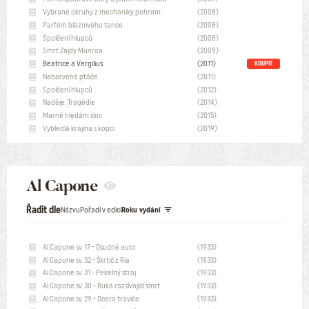
Vybrané okruhy z mechaniky pohrom
(2008)
Parfém bláznivého tance
(2008)
Spolčení hlupců
(2008)
Smrt Zajdy Munroa
(2009)
Beatrice a Vergilius
(2011)
KOUPIT
Nabarvené ptáče
(2011)
Spolčení hlupců
(2012)
Naděje: Tragédie
(2014)
Marně hledám slov
(2015)
Vybledlá krajina s kopci
(2019)
Al Capone
Řadit dle
Názvu
Pořadí v edici
Roku vydání
Al Capone sv. 17 - Osudné auto
(1933)
Al Capone sv. 32 - Škrtič z Ria
(1933)
Al Capone sv. 31 - Pekelný stroj
(1933)
Al Capone sv. 30 - Ruka rozsívající smrt
(1933)
Al Capone sv. 29 - Dcera traviče
(1933)