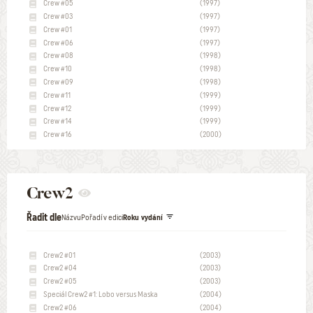
Crew #05
(1997)
Crew #03
(1997)
Crew #01
(1997)
Crew #06
(1997)
Crew #08
(1998)
Crew #10
(1998)
Crew #09
(1998)
Crew #11
(1999)
Crew #12
(1999)
Crew #14
(1999)
Crew #16
(2000)
Crew2
Řadit dle
Názvu
Pořadí v edici
Roku vydání
Crew2 #01
(2003)
Crew2 #04
(2003)
Crew2 #05
(2003)
Speciál Crew2 #1: Lobo versus Maska
(2004)
Crew2 #06
(2004)