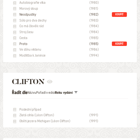
Autobiografie vlka
(1980)
Morový sloup
(1981)
Neodpustky
(1982)
KOUPIT
Sólo pro dva dechy
(1983)
Co má člověk rád
(1984)
Stroj času
(1984)
Cesta
(1985)
Proto
(1985)
KOUPIT
Ve stínu viklanu
(1986)
Modlitba k Janince
(1994)
CLIFTON
Řadit dle
Názvu
Pořadí v edici
Roku vydání
Poslední případ
Zlatá cihla (Léon Clifton)
(1991)
Oběti jezera Michigan (Léon Clifton)
(1991)