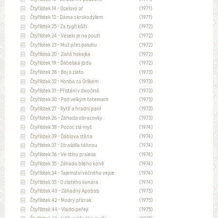
Čtyřlístek 14 - Ocelový oř
(1971)
Čtyřlístek 13 - Dáma s krokodýlem
(1971)
Čtyřlístek 25 - Za tygří kůží
(1972)
Čtyřlístek 24 - Veselo je na pouti
(1972)
Čtyřlístek 23 - Muž přes palubu
(1972)
Čtyřlístek 20 - Zlatá hokejka
(1972)
Čtyřlístek 19 - Ďábelská jízda
(1972)
Čtyřlístek 28 - Boj o zlato
(1973)
Čtyřlístek 32 - Honba za Orlíkem
(1973)
Čtyřlístek 31 - Přistání v divočině
(1973)
Čtyřlístek 30 - Pod velkým totemem
(1973)
Čtyřlístek 27 - Rytíř a hradní paní
(1973)
Čtyřlístek 26 - Záhada obrazovky
(1973)
Čtyřlístek 38 - Pozor, zlá myš
(1974)
Čtyřlístek 39 - Ďáblova stěna
(1974)
Čtyřlístek 37 - Strašidla táhnou
(1974)
Čtyřlístek 36 - Ve stínu pralesa
(1974)
Čtyřlístek 35 - Záhada bílého koně
(1974)
Čtyřlístek 34 - Tajemství věčného vejce
(1974)
Čtyřlístek 33 - O zlatého kanára
(1974)
Čtyřlístek 40 - Záhadný Apobab
(1975)
Čtyřlístek 42 - Modrý přízrak
(1975)
Čtyřlístek 44 - Vládci peřejí
(1975)