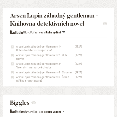
Arsen Lapin záhadný gentleman -
Knihovna detektivních novel
Řadit dle
Názvu
Pořadí v edici
Roku vydání
Arsen Lapin záhadný gentleman sv. 1 -
(1927)
Dobrodružství tří černých stínů
Arsen Lapin záhadný gentleman sv. 2 - Klub
(1927)
rudých
Arsen Lapin záhadný gentleman sv. 3 -
(1927)
Tajemství mramorové chodby
Arsen Lapin záhadný gentleman sv. 4 - Zigomar
(1927)
Arsen Lapin záhadný gentleman sv. 5 - Černá
(1927)
skříňka hrabat Tisorgů
Biggles
Řadit dle
Názvu
Pořadí v edici
Roku vydání