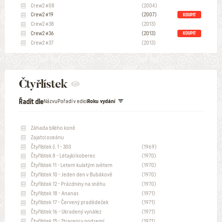
Crew2 #08
(2004)
Crew2 #19
(2007)
KOUPIT
Crew2 #38
(2013)
Crew2 #36
(2013)
KOUPIT
Crew2 #37
(2013)
Čtyřlístek
Řadit dle
Názvu
Pořadí v edici
Roku vydání
Záhada bílého koně
Zajatci oceánu
Čtyřlístek č. 1 - 300
(1969)
Čtyřlístek 8 - Létající koberec
(1970)
Čtyřlístek 11 - Letem kulatým světem
(1970)
Čtyřlístek 10 - Jeden den v Bubákově
(1970)
Čtyřlístek 12 - Prázdniny na sněhu
(1970)
Čtyřlístek 18 - Ananas
(1971)
Čtyřlístek 17 - Červený pradědeček
(1971)
Čtyřlístek 16 - Ukradený vynález
(1971)
Čtyřlístek 15 - Ztraceni v podzemí
(1971)