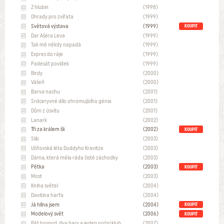
Z hlubin
(1998)
Ohrady pro zvířata
(1999)
Světová výstava
(1999)
KOUPIT
Dar Ašera Leva
(1999)
Tak mě někdy napadá
(1999)
Expres do ráje
(1999)
Padesát povídek
(1999)
Birdy
(2000)
Vášeň
(2000)
Barva nachu
(2001)
Srdceryvné dílo ohromujícího génia
(2001)
Dům z úsvitu
(2001)
Lanark
(2002)
Tři za králem šli
(2002)
KOUPIT
Slib
(2003)
Učňovská léta Duddyho Kravitze
(2003)
Dáma, která měla ráda čisté záchodky
(2003)
Pětka
(2003)
KOUPIT
Most
(2003)
Kniha světel
(2004)
Davitina harfa
(2004)
Já hlína jsem
(2004)
KOUPIT
Modelový svět
(2006)
KOUPIT
Pět hospod, dva bary a jeden noční klub
(2007)