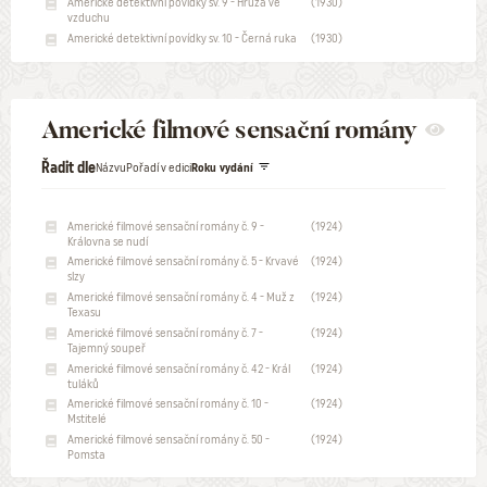
Americké detektivní povídky sv. 9 - Hrůza ve
(1930)
vzduchu
Americké detektivní povídky sv. 10 - Černá ruka
(1930)
Americké filmové sensační romány
Řadit dle
Názvu
Pořadí v edici
Roku vydání
Americké filmové sensační romány č. 9 -
(1924)
Královna se nudí
Americké filmové sensační romány č. 5 - Krvavé
(1924)
slzy
Americké filmové sensační romány č. 4 - Muž z
(1924)
Texasu
Americké filmové sensační romány č. 7 -
(1924)
Tajemný soupeř
Americké filmové sensační romány č. 42 - Král
(1924)
tuláků
Americké filmové sensační romány č. 10 -
(1924)
Mstitelé
Americké filmové sensační romány č. 50 -
(1924)
Pomsta