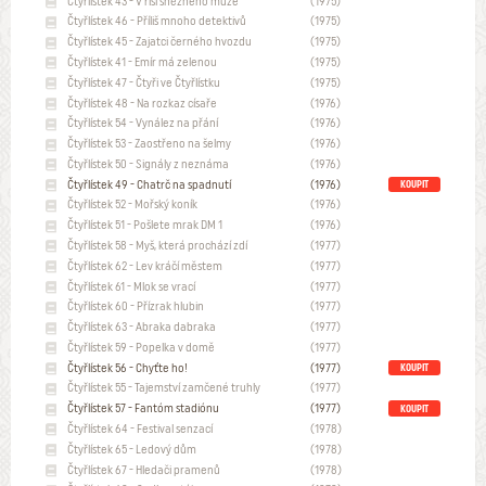
Čtyřlístek 43 - V říši sněžného muže
(1975)
Čtyřlístek 46 - Příliš mnoho detektivů
(1975)
Čtyřlístek 45 - Zajatci černého hvozdu
(1975)
Čtyřlístek 41 - Emír má zelenou
(1975)
Čtyřlístek 47 - Čtyři ve Čtyřlístku
(1975)
Čtyřlístek 48 - Na rozkaz císaře
(1976)
Čtyřlístek 54 - Vynález na přání
(1976)
Čtyřlístek 53 - Zaostřeno na šelmy
(1976)
Čtyřlístek 50 - Signály z neznáma
(1976)
Čtyřlístek 49 - Chatrč na spadnutí
(1976)
KOUPIT
Čtyřlístek 52 - Mořský koník
(1976)
Čtyřlístek 51 - Pošlete mrak DM 1
(1976)
Čtyřlístek 58 - Myš, která prochází zdí
(1977)
Čtyřlístek 62 - Lev kráčí městem
(1977)
Čtyřlístek 61 - Mlok se vrací
(1977)
Čtyřlístek 60 - Přízrak hlubin
(1977)
Čtyřlístek 63 - Abraka dabraka
(1977)
Čtyřlístek 59 - Popelka v domě
(1977)
Čtyřlístek 56 - Chyťte ho!
(1977)
KOUPIT
Čtyřlístek 55 - Tajemství zamčené truhly
(1977)
Čtyřlístek 57 - Fantóm stadiónu
(1977)
KOUPIT
Čtyřlístek 64 - Festival senzací
(1978)
Čtyřlístek 65 - Ledový dům
(1978)
Čtyřlístek 67 - Hledači pramenů
(1978)