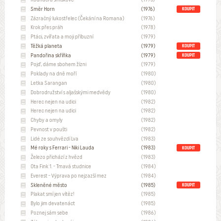
Směr Horn
(1976)
KOUPIT
Zázračný lukostřelec (Čekání na Romana)
(1976)
Krok přes práh
(1978)
Ptáci, zvířata a moji příbuzní
(1979)
Těžká planeta
(1979)
KOUPIT
Pandořina skříňka
(1979)
KOUPIT
Pojď, dáme sbohem žízni
(1979)
Poklady na dně moří
(1980)
Letka Sarangan
(1980)
Dobrodružství s aljašskými medvědy
(1980)
Herec nejen na udici
(1982)
Herec nejen na udici
(1982)
Chyby a omyly
(1982)
Pevnost v poušti
(1982)
Lidé ze souhvězdí Lva
(1983)
Mé roky s Ferrari - Niki Lauda
(1983)
KOUPIT
Železo přichází z hvězd
(1983)
Ota Fink 1. - Tmavá studnice
(1984)
Everest - Výprava po nejzazší mez
(1984)
Skleněné město
(1985)
KOUPIT
Plakat smí jen vítěz!
(1985)
Bylo jim devatenáct
(1985)
Poznej sám sebe
(1986)