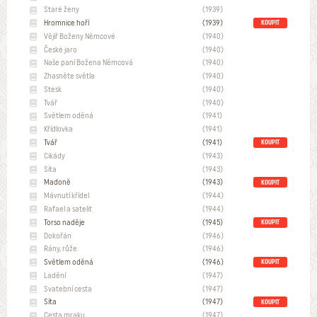
Staré ženy
(1939)
Hromnice hoří
(1939)
KOUPIT
Vějíř Boženy Němcové
(1940)
České jaro
(1940)
Naše paní Božena Němcová
(1940)
Zhasněte světla
(1940)
Stesk
(1940)
Tvář
(1940)
Světlem oděná
(1941)
Křídlovka
(1941)
Tvář
(1941)
KOUPIT
Cikády
(1943)
Síta
(1943)
Madoně
(1943)
KOUPIT
Mávnutí křídel
(1944)
Rafael a satelit
(1944)
Torso naděje
(1945)
KOUPIT
Dokořán
(1946)
Rány, růže
(1946)
Světlem oděná
(1946)
KOUPIT
Ladění
(1947)
Svatební cesta
(1947)
Síta
(1947)
KOUPIT
Cesta mraku
(1947)