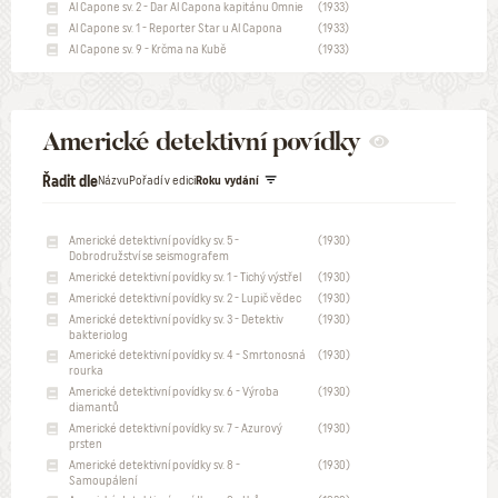
Al Capone sv. 2 - Dar Al Capona kapitánu Omnie
(1933)
Al Capone sv. 1 - Reporter Star u Al Capona
(1933)
Al Capone sv. 9 - Krčma na Kubě
(1933)
Americké detektivní povídky
Řadit dle
Názvu
Pořadí v edici
Roku vydání
Americké detektivní povídky sv. 5 -
(1930)
Dobrodružství se seismografem
Americké detektivní povídky sv. 1 - Tichý výstřel
(1930)
Americké detektivní povídky sv. 2 - Lupič vědec
(1930)
Americké detektivní povídky sv. 3 - Detektiv
(1930)
bakteriolog
Americké detektivní povídky sv. 4 - Smrtonosná
(1930)
rourka
Americké detektivní povídky sv. 6 - Výroba
(1930)
diamantů
Americké detektivní povídky sv. 7 - Azurový
(1930)
prsten
Americké detektivní povídky sv. 8 -
(1930)
Samoupálení