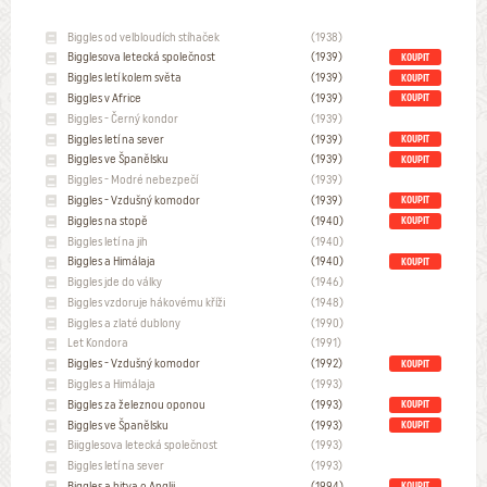
Biggles od velbloudích stíhaček
(1938)
Bigglesova letecká společnost
(1939)
KOUPIT
Biggles letí kolem světa
(1939)
KOUPIT
Biggles v Africe
(1939)
KOUPIT
Biggles - Černý kondor
(1939)
Biggles letí na sever
(1939)
KOUPIT
Biggles ve Španělsku
(1939)
KOUPIT
Biggles - Modré nebezpečí
(1939)
Biggles - Vzdušný komodor
(1939)
KOUPIT
Biggles na stopě
(1940)
KOUPIT
Biggles letí na jih
(1940)
Biggles a Himálaja
(1940)
KOUPIT
Biggles jde do války
(1946)
Biggles vzdoruje hákovému kříži
(1948)
Biggles a zlaté dublony
(1990)
Let Kondora
(1991)
Biggles - Vzdušný komodor
(1992)
KOUPIT
Biggles a Himálaja
(1993)
Biggles za železnou oponou
(1993)
KOUPIT
Biggles ve Španělsku
(1993)
KOUPIT
Biigglesova letecká společnost
(1993)
Biggles letí na sever
(1993)
Biggles a bitva o Anglii
(1994)
KOUPIT