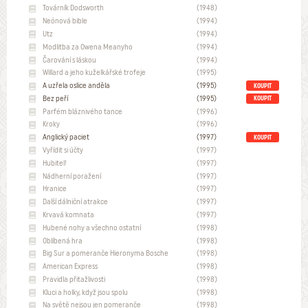
Továrník Dodsworth
(1948)
Neónová bible
(1994)
Utz
(1994)
Modlitba za Owena Meanyho
(1994)
Čarování s láskou
(1994)
Willard a jeho kuželkářské trofeje
(1995)
A uzřela oslice anděla
(1995)
KOUPIT
Bez peří
(1995)
KOUPIT
Parfém bláznivého tance
(1996)
Kroky
(1996)
Anglický paciet
(1997)
KOUPIT
Vyřídit si účty
(1997)
Hubitel!
(1997)
Nádherní poražení
(1997)
Hranice
(1997)
Další dálniční atrakce
(1997)
Krvavá komnata
(1997)
Hubené nohy a všechno ostatní
(1998)
Oblíbená hra
(1998)
Big Sur a pomeranče Hieronyma Bosche
(1998)
American Express
(1998)
Pravidla přitažlivosti
(1998)
Kluci a holky, když jsou spolu
(1998)
Na světě nejsou jen pomeranče
(1998)