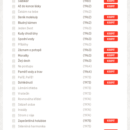
Slabikář
(1961)
KOUPIT
Až do konce lásky
(1962)
KOUPIT
Čekám na tebe
(1962)
Deník molekuly
(1962)
KOUPIT
Bludný kámen
(1962)
KOUPIT
Jeden život
(1963)
Kudy chodí dny
(1963)
KOUPIT
Spodní vody
(1963)
KOUPIT
Příběhy
(1963)
Záznam o potopě
(1963)
KOUPIT
Morality
(1963)
KOUPIT
Živý dech
(1963)
KOUPIT
Na postupu
(1964)
Paměť vody a trav
(1964)
KOUPIT
Paříž, Paříž!
(1973)
Dohlédnutí
(1973)
KOUPIT
Lámání chleba
(1973)
Vratečín
(1973)
Rovnováha křídel
(1974)
Sklizeň srdce
(1974)
Iniciály
(1974)
Strom z ráje
(1974)
Zapečetěná holubice
(1975)
KOUPIT
Skleněná harmonika
(1975)