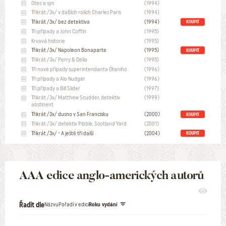
Otec a syn
(1994)
Třikrát /3x/ v dalších rolích Charles Paris
(1994)
Třikrát /3x/ bez detektiva
(1994)
KOUPIT
Tři případy a John Coffin
(1995)
Krvavá historie
(1995)
Třikrát /3x/ Napoleon Bonaparte
(1995)
KOUPIT
Třikrát /3x/ Perry & Della
(1995)
Tři nové případy superintendanta Ótaniho
(1996)
Tři případy a Alo Nudger
(1996)
Tři případy a Bill Slider
(1997)
Třikrát /3x/ Matthew Scudder, detektiv
(1999)
abstinent
Třikrát /3x/ dusno v San Francisku
(2000)
KOUPIT
Třikrát /3x/ detektiv Pibble, Scotland Yard
(2001)
Třikrát /3x/ - A ještě tři další
(2004)
KOUPIT
AAA edice anglo-amerických autorů
Řadit dle
Názvu
Pořadí v edici
Roku vydání