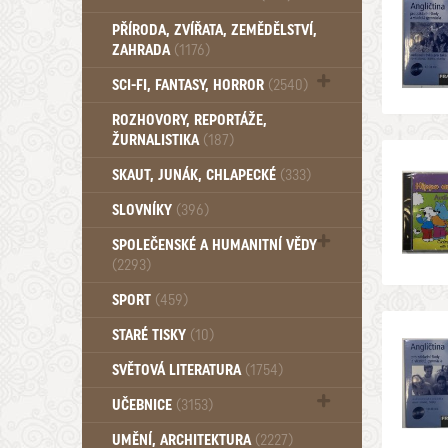
PŘÍRODA, ZVÍŘATA, ZEMĚDĚLSTVÍ,
ZAHRADA
(1176)
SCI-FI, FANTASY, HORROR
(2540)
UFO (14)
ROZHOVORY, REPORTÁŽE,
ŽURNALISTIKA
(187)
SKAUT, JUNÁK, CHLAPECKÉ
(333)
SLOVNÍKY
(396)
SPOLEČENSKÉ A HUMANITNÍ VĚDY
(2293)
Pedagogika (191)
SPORT
(459)
Filozofie, sociologie (859)
STARÉ TISKY
(10)
Psychologie a osobní rozvoj (761)
SVĚTOVÁ LITERATURA
(1754)
UČEBNICE
(3153)
Učebnice - Jazykové (1297)
UMĚNÍ, ARCHITEKTURA
(2227)