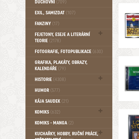
DUCHOVNÍ
(709)
Okultismus (110)
EXIL, SAMIZDAT
(107)
Záhady (105)
FANZINY
(17)
FEJETONY, ESEJE A LITERÁRNÍ
TEORIE
(2178)
Citáty, aforismy, snáře, přísloví,
FOTOGRAFIE, FOTOPUBLIKACE
(630)
afirmace (106)
GRAFIKA, PLAKÁTY, OBRAZY,
KALENDÁŘE
(79)
HISTORIE
(4308)
Mytologie, Mýty, Báje, Pověsti (203)
HUMOR
(577)
KÁJA SAUDEK
(21)
KOMIKS
(632)
Komiks - Čtyřlístek (234)
KOMIKS - MANGA
(2)
Komiks - Ostatní (180)
KUCHAŘKY, HOBBY, RUČNÍ PRÁCE,