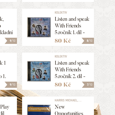
KOLEKTIV
k,
Listen and speak
o
With Friends
ákladní
5.ročník 1. díl -
eletá
CD
80 Kč
9
/10
8
/10
- CD
KOLEKTIV
k 1
Listen and speak
With Friends
 1.
5.ročník 2. díl -
CD
80 Kč
9
/10
7
/10
HARRIS MICHAEL, ...
 Play
New
díl
Opportunities