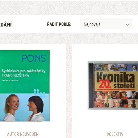
EDÁNÍ
ŘADIT PODLE:
Nejnovější
ILUSTRÁTOR
ŽÁNR
V LETECH
MAXIMÁLNÍ CENA
2026
147
ULOŽIT MEZI MÉ KATEGORIE
NALEZENO
POLOŽEK
AUTOR NEUVEDEN
KOLEKTIV