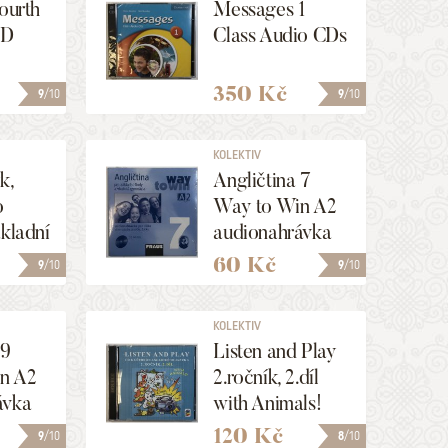
Fourth
Messages 1
VD
Class Audio CDs
350 Kč
9
/10
9
/10
KOLEKTIV
k,
Angličtina 7
o
Way to Win A2
ákladní
audionahrávka
eletá
pro žáka
60 Kč
9
/10
9
/10
- CD
KOLEKTIV
 9
Listen and Play
n A2
2.ročník, 2.díl
ávka
with Animals!
120 Kč
9
/10
8
/10