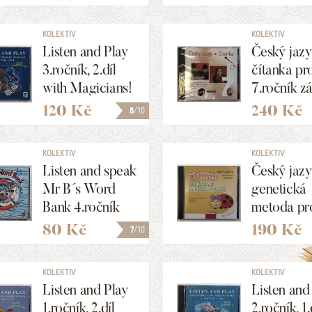
KOLEKTIV
KOLEKTIV
Listen and Play
Český jazy
3.ročník, 2.díl
čítanka pr
with Magicians!
7.ročník z
školy a víc
120 Kč
240 Kč
8
/10
gymnázia 
KOLEKTIV
KOLEKTIV
Listen and speak
Český jazy
Mr B´s Word
genetická
Bank 4.ročník
metoda pro
1.+2. díl - CD
ročník zš
80 Kč
190 Kč
7
/10
KOLEKTIV
KOLEKTIV
Listen and Play
Listen and
1.ročník, 2.díl
2.ročník, 1.