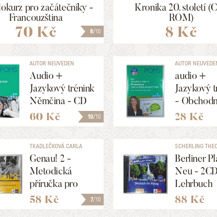
okurz pro začátečníky -
Kronika 20. století (
Francouzština
ROM)
70 Kč
8 Kč
8
/10
AUTOR NEUVEDEN
AUTOR NEUVEDE
Audio +
audio +
Jazykový trénink
Jazykový t
Němčina - CD
- Obchodn
angličtina 
60 Kč
28 Kč
10
/10
Prezentac
TKADLEČKOVÁ CARLA
SCHERLING THEO,
Genau! 2 -
Berliner Pl
Metodická
Neu - 2CD
příručka pro
Lehrbuch
učitele AudioCD
58 Kč
88 Kč
7
/10