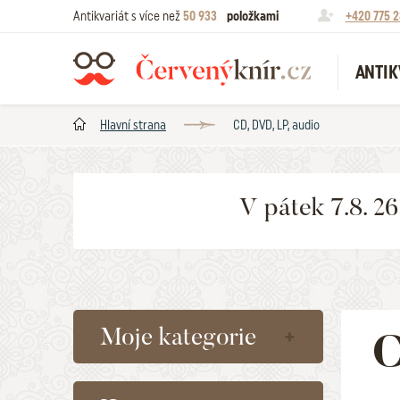
Antikvariát s více než
50 933
položkami
+420 775 2
ANTIK
Hlavní strana
CD, DVD, LP, audio
V pátek 7.8. 2
Moje kategorie
C