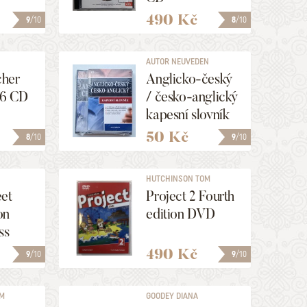
490 Kč
9
/10
8
/10
AUTOR NEUVEDEN
cher
Anglicko-český
16 CD
/ česko-anglický
kapesní slovník
50 Kč
8
/10
9
/10
HUTCHINSON TOM
eet
Project 2 Fourth
on
edition DVD
ss
 1-2
490 Kč
9
/10
9
/10
OM
GOODEY DIANA