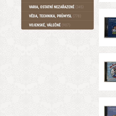
Učebnice - SŠ (789)
VARIA, OSTATNÍ NEZAŘAZENÉ
(345)
Učebnice - VŠ (259)
Učebnice - ZŠ (556)
VĚDA, TECHNIKA, PRŮMYSL
(778)
Učebnice - Ostatní (499)
VOJENSKÉ, VÁLEČNÉ
(907)