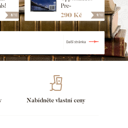
ls!
Pre-
Intermediate -
290 Kč
8
/10
9
/10
CD
Další stránka
y
Nabídněte vlastní ceny