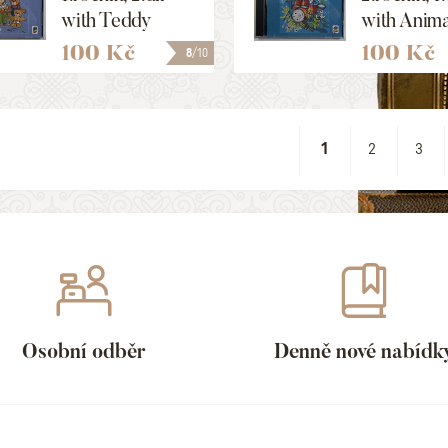
with Teddy
with Anima
Bears!
100 Kč
100 Kč
8
/10
1
2
3
Osobní odběr
Denně nové nabídk