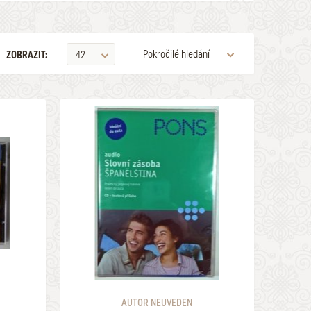
Pokročilé hledání
ZOBRAZIT:
42
VYDAVATELSTVÍ
PODEPSANÉ
ZOBRAZOVAT KVALITU
550 Kč
1 a lepší
HLEDAT
AUTOR NEUVEDEN