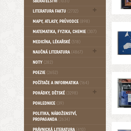
SBĚRATELSTVÍ
(1031)
Dům a byt (102)
LITERATURA FAKTU
(2732)
Katalogy (503)
MAPY, ATLASY, PRŮVODCE
(898)
MATEMATIKA, FYZIKA, CHEMIE
(307)
MEDICÍNA, LÉKAŘSKÉ
(518)
NAUČNÁ LITERATURA
(4867)
Zdraví a zdraví životní styl (510)
NOTY
(282)
POEZIE
(2652)
POČÍTAČE A INFORMATIKA
(164)
POHÁDKY, DĚTSKÉ
(3298)
Pro děti a mládež (2894)
POHLEDNICE
(39)
Pohádky, Dětské - Do roku 1948 (176)
POLITIKA, NÁBOŽENSTVÍ,
Pohádky, Dětské - Od roku 1949 (257)
PROPAGANDA
(2634)
PRÁVNICKÁ LITERATURA
(410)