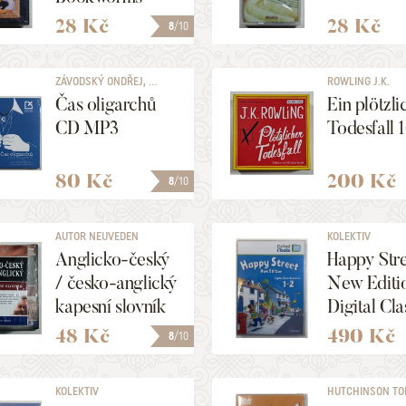
Library 3 (audio
28 Kč
28 Kč
8
/10
kazeta)
ZÁVODSKÝ ONDŘEJ, ...
ROWLING J.K.
Čas oligarchů
Ein plötzli
CD MP3
Todesfall 
80 Kč
200 Kč
8
/10
AUTOR NEUVEDEN
KOLEKTIV
Anglicko-český
Happy Str
/ česko-anglický
New Editi
kapesní slovník
Digital Cla
Resources
48 Kč
490 Kč
8
/10
KOLEKTIV
HUTCHINSON T