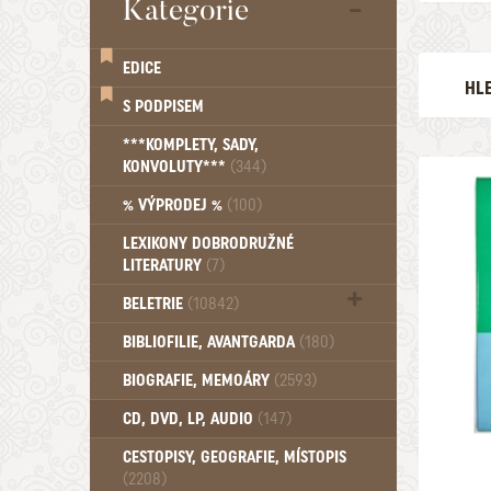
Kategorie
EDICE
HL
S PODPISEM
AUTOR
***KOMPLETY, SADY,
KONVOLUTY***
(344)
EDICE
% VÝPRODEJ %
(100)
LEXIKONY DOBRODRUŽNÉ
LITERATURY
(7)
VYDÁNO 
BELETRIE
(10842)
1976
Beletrie - Historická (1388)
BIBLIOFILIE, AVANTGARDA
(180)
Beletrie - Humoristické (501)
BIOGRAFIE, MEMOÁRY
(2593)
Beletrie - Povídky (1758)
Beletrie - Thrillery, krimi (1179)
CD, DVD, LP, AUDIO
(147)
Beletrie - Válečné romány (489)
Beletrie - Ženské a dívčí romány
CESTOPISY, GEOGRAFIE, MÍSTOPIS
(2208)
(1522)