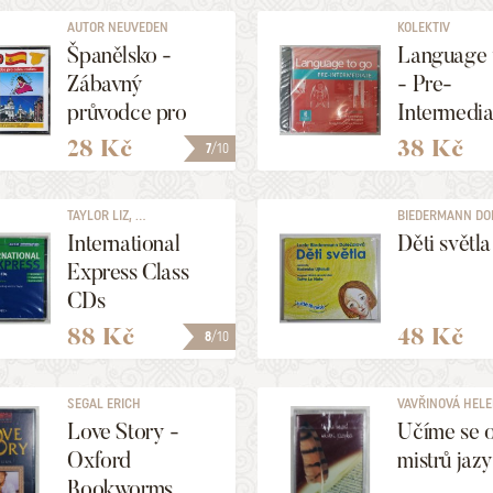
AUTOR NEUVEDEN
KOLEKTIV
Španělsko -
Language 
Zábavný
- Pre-
průvodce pro
Intermedia
celou rodinu
Class CD
28 Kč
38 Kč
7
/10
2CD+DVD
TAYLOR LIZ, ...
BIEDERMANN DO
LUCIE
International
Děti světla
Express Class
CDs
Intermediate
88 Kč
48 Kč
8
/10
SEGAL ERICH
VAVŘINOVÁ HEL
Love Story -
Učíme se 
Oxford
mistrů jaz
Bookworms