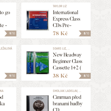
TAYLOR LIZ
to go
International
Express Class
te -
CDs Pre-
intermediate
78 Kč
9
/10
8
/10
LEŽALOVÁ
SOARS LIZ, ...
New Headway
Beginner Class
Cassette 1+2 (
audio kazeta)
38 Kč
9
/10
8
/10
ENA
SMOLJAK LADISLAV, ...
od
Cimrman před
yka
branami hudby
CD