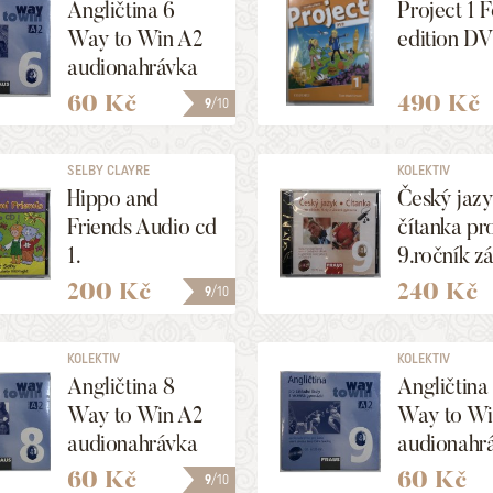
Angličtina 6
Project 1 
Way to Win A2
edition D
audionahrávka
pro žáka
60 Kč
490 Kč
9
/10
SELBY CLAYRE
KOLEKTIV
Hippo and
Český jazy
Friends Audio cd
čítanka pr
1.
9.ročník z
školy a víc
200 Kč
240 Kč
9
/10
gymnázia 
KOLEKTIV
KOLEKTIV
Angličtina 8
Angličtina
Way to Win A2
Way to Wi
audionahrávka
audionahr
pro žáka
pro žáka
60 Kč
60 Kč
9
/10