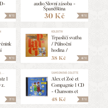
CD-
audio Slovní zásoba -
Španělština
30 Kč
8
/10
9
/10
N
KOLEKTIV
Trpasličí svatba
rénink
/ Půlnoční
í
hodina /
-
Poslední vůz
38 Kč
9
/10
6
/10
e
 ...
SAMSONOVÁ COLETTE
atz 1
Alex et Zoé et
 z.
Compagnie 1 CD
- Chansons et
Comptines
48 Kč
7
/10
7
/10