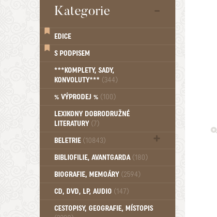
Kategorie
EDICE
S PODPISEM
***KOMPLETY, SADY,
KONVOLUTY***
(344)
% VÝPRODEJ %
(100)
LEXIKONY DOBRODRUŽNÉ
LITERATURY
(7)
BELETRIE
(10843)
Beletrie - Historická (1388)
BIBLIOFILIE, AVANTGARDA
(180)
Beletrie - Humoristické (501)
BIOGRAFIE, MEMOÁRY
(2594)
Beletrie - Povídky (1758)
Beletrie - Thrillery, krimi (1179)
CD, DVD, LP, AUDIO
(147)
Beletrie - Válečné romány (489)
Beletrie - Ženské a dívčí romány
CESTOPISY, GEOGRAFIE, MÍSTOPIS