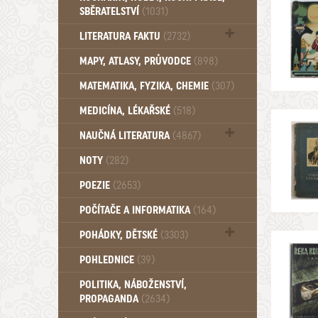
SBĚRATELSTVÍ
(1031)
Dům a byt (102)
LITERATURA FAKTU
(2732)
Katalogy (503)
MAPY, ATLASY, PRŮVODCE
(898)
MATEMATIKA, FYZIKA, CHEMIE
(307)
MEDICÍNA, LÉKAŘSKÉ
(518)
NAUČNÁ LITERATURA
(4867)
Zdraví a zdraví životní styl (510)
NOTY
(282)
POEZIE
(2653)
POČÍTAČE A INFORMATIKA
(164)
POHÁDKY, DĚTSKÉ
(3303)
Pro děti a mládež (2899)
POHLEDNICE
(39)
Pohádky, Dětské - Do roku 1948 (176)
POLITIKA, NÁBOŽENSTVÍ,
Pohádky, Dětské - Od roku 1949 (257)
PROPAGANDA
(2634)