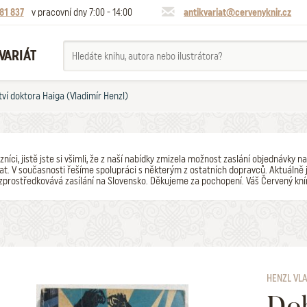
81 837
v pracovní dny 7:00 - 14:00
antikvariat@cervenyknir.cz
VARIÁT
ví doktora Haiga (Vladimír Henzl)
zníci, jistě jste si všimli, že z naší nabídky zmizela možnost zaslání objednávk
t. V současnosti řešíme spolupráci s některým z ostatních dopravců. Aktuálně j
zprostředkovává zasílání na Slovensko. Děkujeme za pochopení. Váš Červený kní
HENZL VL
Dob