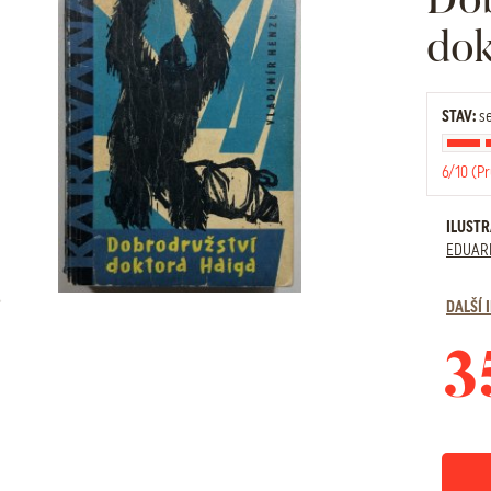
dok
STAV:
se
6/10 (P
ILUST
EDUAR
DALŠÍ
3