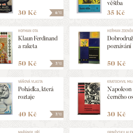
věštba
30 Kč
35 Kč
6
/10
HOFMAN OTA
HEŘMAN ZDENĚ
Klaun Ferdinand
Dobrodru
a raketa
poznávání
50 Kč
50 Kč
7
/10
VÁŇOVÁ VLASTA
KRATOCHVIL MIL
VÁCLAV
Pohádka, která
Napoleon 
roztaje
černého os
40 Kč
30 Kč
7
/10
MAŘÁNEK JIŘÍ
GRINĚVSKIJ AL