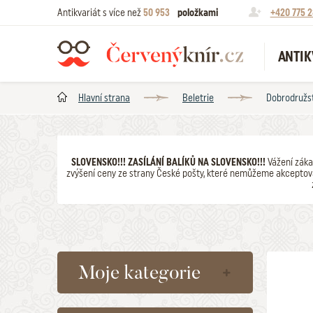
Antikvariát s více než
50 953
položkami
+420 775 2
ANTIK
Hlavní strana
Beletrie
Dobrodružst
SLOVENSKO!!! ZASÍLÁNÍ BALÍKŮ NA SLOVENSKO!!!
Vážení záka
zvýšení ceny ze strany České pošty, které nemůžeme akceptova
Moje kategorie