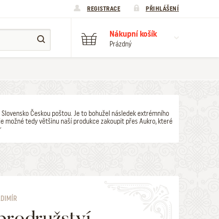
REGISTRACE
PŘIHLÁŠENÍ
Nákupní košík
Prázdný
y na Slovensko Českou poštou. Je to bohužel následek extrémního
e možné tedy většinu naší produkce zakoupit přes Aukro, které
r
ADIMÍR
rodružství