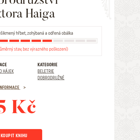
tora Haiga
šikmený hřbet, zohýbaná a odřená obálka
růměrný stav, bez výrazného poškození)
RACE
KATEGORIE
D HÁJEK
BELETRIE
DOBRODRUŽNÉ
 INFORMACE
5 Kč
KOUPIT KNIHU