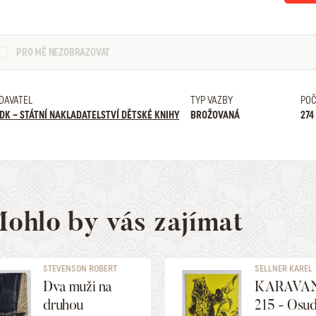
PRO MĚ NEZOBRAZOVAT
DAVATEL
TYP VAZBY
POČ
DK – STÁTNÍ NAKLADATELSTVÍ DĚTSKÉ KNIHY
BROŽOVANÁ
274
ohlo by vás zajímat
STEVENSON ROBERT
SELLNER KAREL
LOUIS, ...
Dva muži na
KARAVAN
druhou
215 - Osu