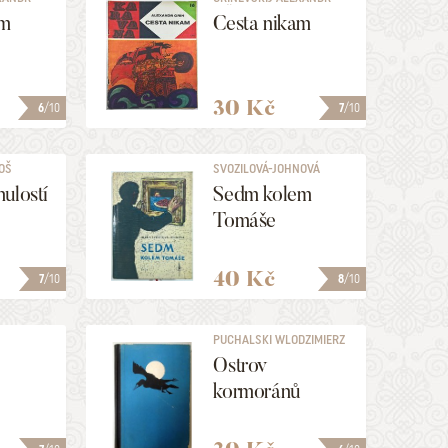
STĚPANOVIČ
am
Cesta nikam
30 Kč
6
/10
7
/10
OŠ
SVOZILOVÁ-JOHNOVÁ
HERMA
ulostí
Sedm kolem
Tomáše
40 Kč
7
/10
8
/10
PUCHALSKI WLODZIMIERZ
Ostrov
kormoránů