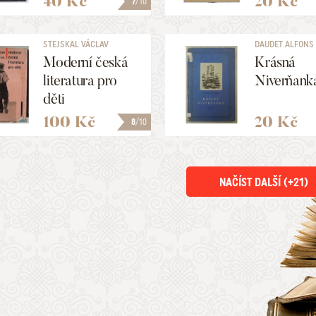
40 Kč
20 Kč
7
/10
STEJSKAL VÁCLAV
DAUDET ALFONS
Moderní česká
Krásná
literatura pro
Niverňank
děti
100 Kč
20 Kč
8
/10
NAČÍST DALŠÍ (+
21
)