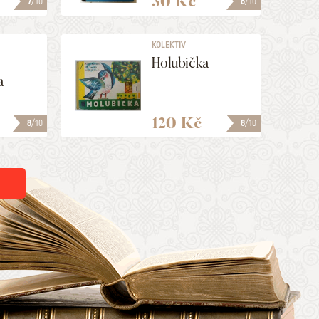
30 Kč
7
/10
6
/10
KOLEKTIV
Holubička
a
120 Kč
8
/10
8
/10