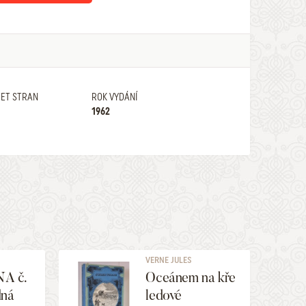
ET STRAN
ROK VYDÁNÍ
1962
VERNE JULES
A č.
Oceánem na kře
dná
ledové