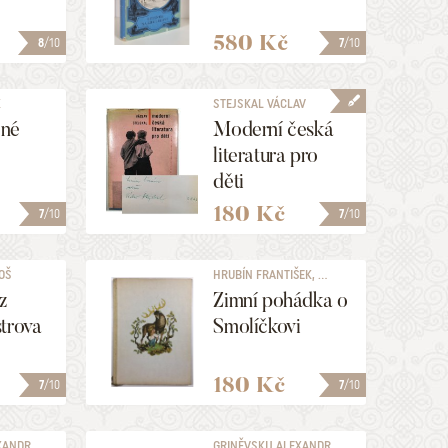
580 Kč
8
/10
7
/10
K
STEJSKAL VÁCLAV
žné
Moderní česká
literatura pro
děti
180 Kč
7
/10
7
/10
OŠ
HRUBÍN FRANTIŠEK, ...
z
Zimní pohádka o
trova
Smolíčkovi
180 Kč
7
/10
7
/10
EXANDR
GRINĚVSKIJ ALEXANDR