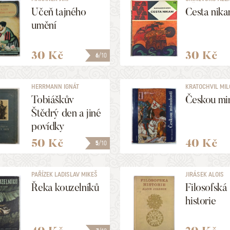
STĚPANOVIČ
Učeň tajného
Cesta nik
umění
30 Kč
30 Kč
6
/10
HERRMANN IGNÁT
KRATOCHVIL MIL
VÁCLAV
Tobiáškův
Českou min
Štědrý den a jiné
povídky
50 Kč
40 Kč
5
/10
PAŘÍZEK LADISLAV MIKEŠ
JIRÁSEK ALOIS
Řeka kouzelníků
Filosofská
historie