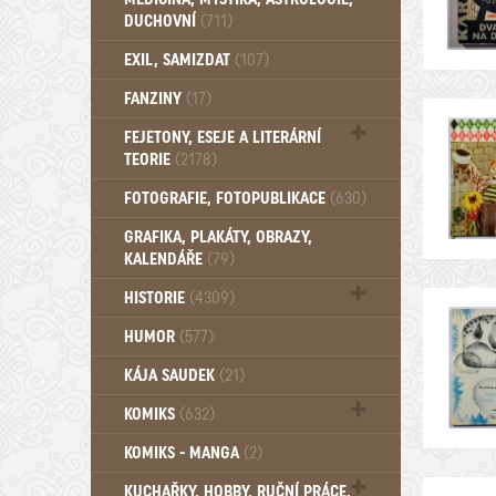
DUCHOVNÍ
(711)
Okultismus (110)
EXIL, SAMIZDAT
(107)
Záhady (105)
FANZINY
(17)
FEJETONY, ESEJE A LITERÁRNÍ
TEORIE
(2178)
Citáty, aforismy, snáře, přísloví,
FOTOGRAFIE, FOTOPUBLIKACE
(630)
afirmace (106)
GRAFIKA, PLAKÁTY, OBRAZY,
KALENDÁŘE
(79)
HISTORIE
(4309)
Mytologie, Mýty, Báje, Pověsti (204)
HUMOR
(577)
KÁJA SAUDEK
(21)
KOMIKS
(632)
Komiks - Čtyřlístek (234)
KOMIKS - MANGA
(2)
Komiks - Ostatní (180)
KUCHAŘKY, HOBBY, RUČNÍ PRÁCE,