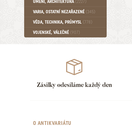
UMĚNÍ, ARCHITEKTURA
(2227)
Učebnice - SŠ (789)
VARIA, OSTATNÍ NEZAŘAZENÉ
(345)
Učebnice - VŠ (259)
Učebnice - ZŠ (556)
VĚDA, TECHNIKA, PRŮMYSL
(778)
Učebnice - Ostatní (499)
VOJENSKÉ, VÁLEČNÉ
(907)
Zásilky odesíláme každý den
O ANTIKVARIÁTU