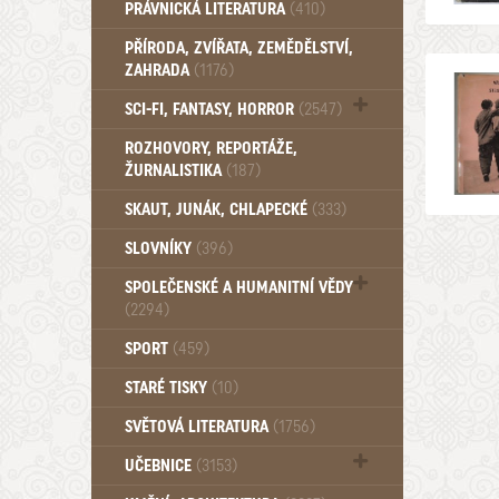
PRÁVNICKÁ LITERATURA
(410)
PŘÍRODA, ZVÍŘATA, ZEMĚDĚLSTVÍ,
ZAHRADA
(1176)
SCI-FI, FANTASY, HORROR
(2547)
UFO (14)
ROZHOVORY, REPORTÁŽE,
ŽURNALISTIKA
(187)
SKAUT, JUNÁK, CHLAPECKÉ
(333)
SLOVNÍKY
(396)
SPOLEČENSKÉ A HUMANITNÍ VĚDY
(2294)
Pedagogika (191)
SPORT
(459)
Filozofie, sociologie (860)
STARÉ TISKY
(10)
Psychologie a osobní rozvoj (761)
SVĚTOVÁ LITERATURA
(1756)
UČEBNICE
(3153)
Učebnice - Jazykové (1297)