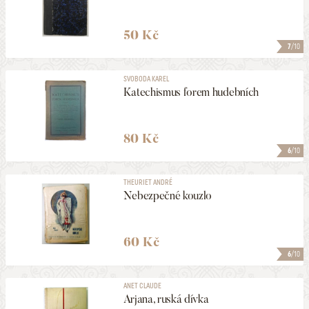
50 Kč
7
/10
SVOBODA KAREL
Katechismus forem hudebních
80 Kč
6
/10
THEURIET ANDRÉ
Nebezpečné kouzlo
60 Kč
6
/10
ANET CLAUDE
Arjana, ruská dívka