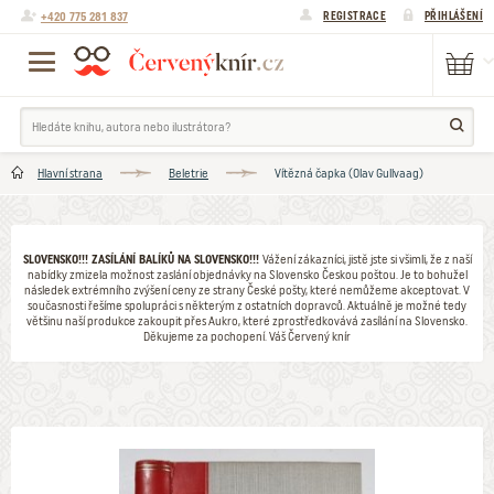
+420 775 281 837
REGISTRACE
PŘIHLÁŠENÍ
Hlavní strana
Beletrie
Vítězná čapka (Olav Gullvaag)
SLOVENSKO!!! ZASÍLÁNÍ BALÍKŮ NA SLOVENSKO!!!
Vážení zákazníci, jistě jste si všimli, že z naší
nabídky zmizela možnost zaslání objednávky na Slovensko Českou poštou. Je to bohužel
následek extrémního zvýšení ceny ze strany České pošty, které nemůžeme akceptovat. V
současnosti řešíme spolupráci s některým z ostatních dopravců. Aktuálně je možné tedy
většinu naší produkce zakoupit přes Aukro, které zprostředkovává zasílání na Slovensko.
Děkujeme za pochopení. Váš Červený knír