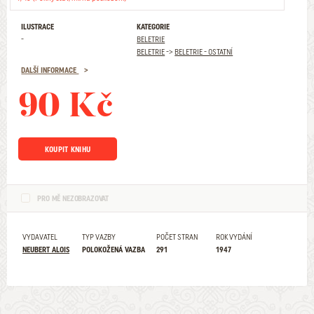
ILUSTRACE
KATEGORIE
-
BELETRIE
BELETRIE
->
BELETRIE - OSTATNÍ
DALŠÍ INFORMACE
90 Kč
KOUPIT KNIHU
PRO MĚ NEZOBRAZOVAT
VYDAVATEL
TYP VAZBY
POČET STRAN
ROK VYDÁNÍ
NEUBERT ALOIS
POLOKOŽENÁ VAZBA
291
1947