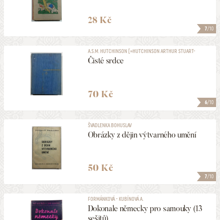
28 Kč
7
/10
A.S.M. HUTCHINSON [=HUTCHINSON ARTHUR STUART-
MENTETH]
Čisté srdce
70 Kč
6
/10
ŠVADLENKA BOHUSLAV
Obrázky z dějin výtvarného umění
50 Kč
7
/10
FORMÁNKOVÁ - KUBÍNOVÁ A.
Dokonale německy pro samouky (13
sešitů)