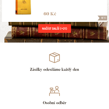
60 Kč
8
/10
NAČÍST DALŠÍ (+
21
)
Zásilky odesíláme každý den
Osobní odběr