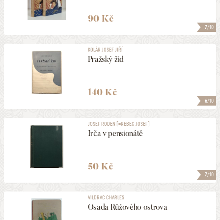
90 Kč
7
/10
KOLÁR JOSEF JIŘÍ
Pražský žid
140 Kč
6
/10
JOSEF RODEN [=REBEC JOSEF]
Irča v pensionátě
50 Kč
7
/10
VILDRAC CHARLES
Osada Růžového ostrova