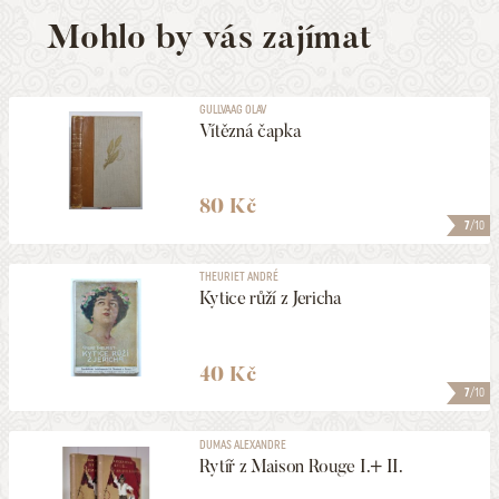
Mohlo by vás zajímat
GULLVAAG OLAV
Vítězná čapka
80 Kč
7
/10
THEURIET ANDRÉ
Kytice růží z Jericha
40 Kč
7
/10
DUMAS ALEXANDRE
Rytíř z Maison Rouge I.+ II.