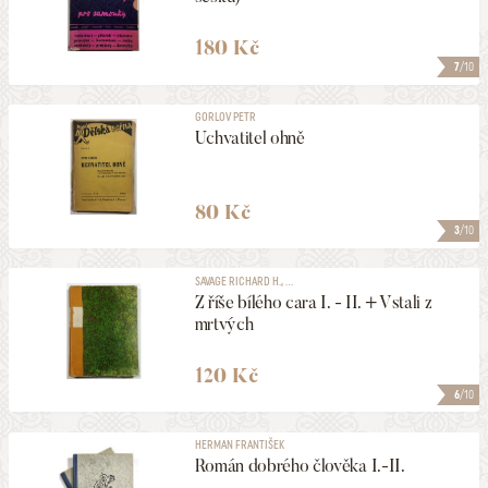
180 Kč
7
/10
GORLOV PETR
Uchvatitel ohně
80 Kč
3
/10
SAVAGE RICHARD H., ...
Z říše bílého cara I. - II. + Vstali z
mrtvých
120 Kč
6
/10
HERMAN FRANTIŠEK
Román dobrého člověka I.-II.