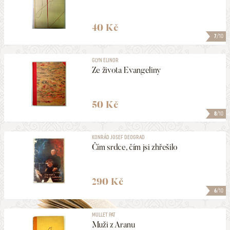
40 Kč
7
/10
GLYN ELINOR
Ze života Evangeliny
50 Kč
8
/10
KONRÁD JOSEF DEOGRAD
Čím srdce, čím jsi zhřešilo
290 Kč
6
/10
MULLET PAT
Muži z Aranu