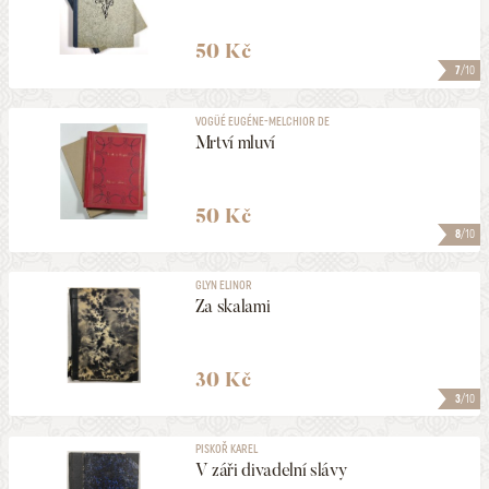
50 Kč
7
/10
VOGÜÉ EUGÉNE-MELCHIOR DE
Mrtví mluví
50 Kč
8
/10
GLYN ELINOR
Za skalami
30 Kč
3
/10
PISKOŘ KAREL
V záři divadelní slávy