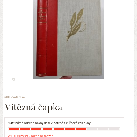
GULLVAAG OLAV
Vítězná čapka
STAV:
mírně odřené hrany desek; patrně z kuřácké knihovny
7/10 (Pěkný stav, mírná poškození)