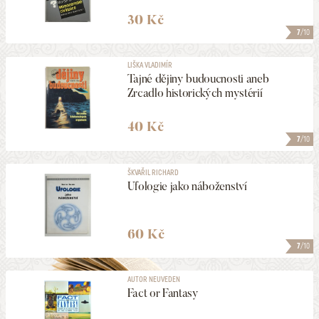
30 Kč
7
/10
LIŠKA VLADIMÍR
Tajné dějiny budoucnosti aneb
Zrcadlo historických mystérií
40 Kč
7
/10
ŠKVAŘIL RICHARD
Ufologie jako náboženství
60 Kč
7
/10
AUTOR NEUVEDEN
Fact or Fantasy