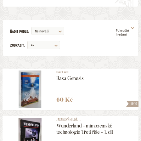
Pokročilé
Nejnovější
ŘADIT PODLE:
hledání
42
ZOBRAZIT:
AUTOR
HART WILL
Rasa Genesis
ILUSTRÁTOR
VYDAVATELSTVÍ
60 Kč
8
/10
EDICE
JESENSKÝ MILOŠ, ...
Wunderland - mimozemské
technologie Třetí říše - 1. díl
ŽÁNR