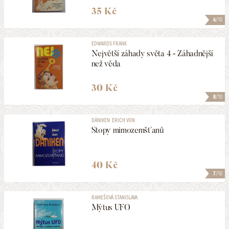
HLEDAT
35 Kč
6
/10
EDWARDS FRANK
Největší záhady světa 4 - Záhadnější
než věda
30 Kč
8
/10
DÄNIKEN ERICH VON
Stopy mimozemšťanů
40 Kč
7
/10
RAMEŠOVÁ STANISLAVA
Mýtus UFO