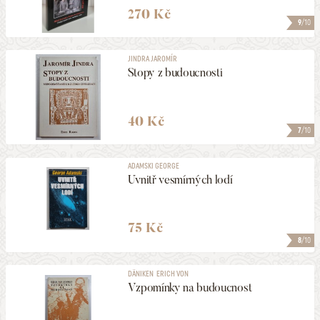
270 Kč
9
/10
PODEPSANÉ
JINDRA JAROMÍR
Stopy z budoucnosti
VYDÁNO V LETECH
1966
2026
40 Kč
MAXIMÁLNÍ CENA
7
/10
270 Kč
ADAMSKI GEORGE
Uvnitř vesmírných lodí
ZOBRAZOVAT KVALITU
1 a lepší
75 Kč
8
/10
ULOŽIT MEZI MÉ KATEGORIE
DÄNIKEN ERICH VON
Vzpomínky na budoucnost
14
NALEZENO
POLOŽEK