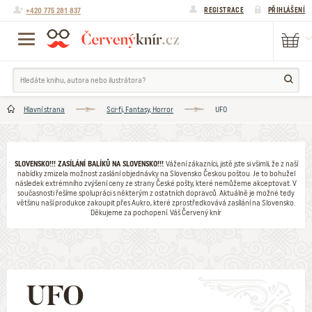
+420 775 281 837
REGISTRACE
PŘIHLÁŠENÍ
Hlavní strana
Sci-fi, Fantasy, Horror
UFO
SLOVENSKO!!! ZASÍLÁNÍ BALÍKŮ NA SLOVENSKO!!!
Vážení zákazníci, jistě jste si všimli, že z naší
nabídky zmizela možnost zaslání objednávky na Slovensko Českou poštou. Je to bohužel
následek extrémního zvýšení ceny ze strany České pošty, které nemůžeme akceptovat. V
současnosti řešíme spolupráci s některým z ostatních dopravců. Aktuálně je možné tedy
většinu naší produkce zakoupit přes Aukro, které zprostředkovává zasílání na Slovensko.
Děkujeme za pochopení. Váš Červený knír
UFO