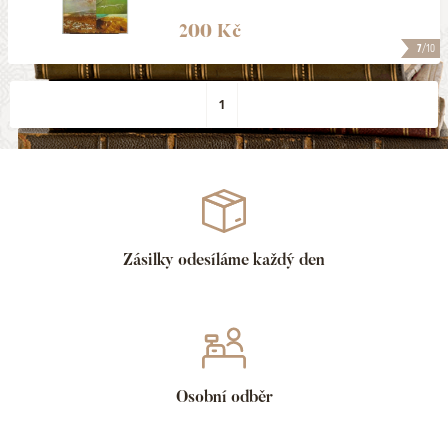
200 Kč
7
/10
1
Zásilky odesíláme každý den
Osobní odběr