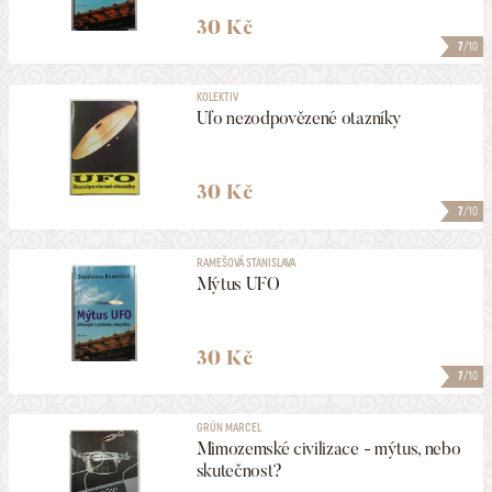
30 Kč
7
/10
KOLEKTIV
Ufo nezodpovězené otazníky
30 Kč
7
/10
RAMEŠOVÁ STANISLAVA
Mýtus UFO
30 Kč
7
/10
GRÜN MARCEL
Mimozemské civilizace - mýtus, nebo
skutečnost?