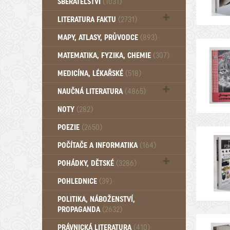
SBĚRATELSTVÍ
(1031)
Dům a byt (102)
LITERATURA FAKTU
(2731)
Katalogy (503)
MAPY, ATLASY, PRŮVODCE
(893)
MATEMATIKA, FYZIKA, CHEMIE
(307)
MEDICÍNA, LÉKAŘSKÉ
(518)
NAUČNÁ LITERATURA
(4865)
Zdraví a zdraví životní styl (510)
NOTY
(282)
POEZIE
(2650)
POČÍTAČE A INFORMATIKA
(164)
POHÁDKY, DĚTSKÉ
(3286)
Pro děti a mládež (2882)
POHLEDNICE
(39)
Pohádky, Dětské - Do roku 1948 (174)
POLITIKA, NÁBOŽENSTVÍ,
Pohádky, Dětské - Od roku 1949 (257)
PROPAGANDA
(2632)
PRÁVNICKÁ LITERATURA
(410)