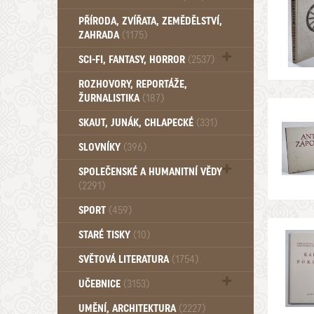
PŘÍRODA, ZVÍŘATA, ZEMĚDĚLSTVÍ,
ZAHRADA
(1175)
SCI-FI, FANTASY, HORROR
(2537)
UFO (14)
ROZHOVORY, REPORTÁŽE,
ŽURNALISTIKA
(187)
SKAUT, JUNÁK, CHLAPECKÉ
(331)
SLOVNÍKY
(396)
SPOLEČENSKÉ A HUMANITNÍ VĚDY
(2291)
Pedagogika (191)
SPORT
(459)
Filozofie, sociologie (859)
STARÉ TISKY
(10)
Psychologie a osobní rozvoj (760)
SVĚTOVÁ LITERATURA
(1754)
UČEBNICE
(3153)
Učebnice - Jazykové (1297)
UMĚNÍ, ARCHITEKTURA
(2227)