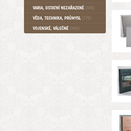
Učebnice - SŠ (789)
VARIA, OSTATNÍ NEZAŘAZENÉ
(345)
Učebnice - VŠ (259)
Učebnice - ZŠ (556)
VĚDA, TECHNIKA, PRŮMYSL
(778)
Učebnice - Ostatní (499)
VOJENSKÉ, VÁLEČNÉ
(906)