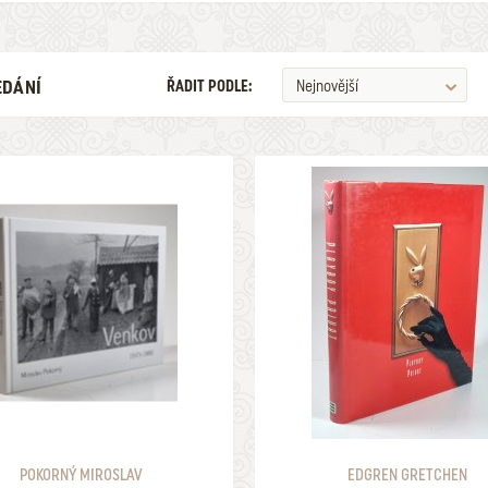
EDÁNÍ
ŘADIT PODLE:
Nejnovější
ILUSTRÁTOR
ŽÁNR
V LETECH
MAXIMÁLNÍ CENA
2026
629
ULOŽIT MEZI MÉ KATEGORIE
NALEZENO
POLOŽEK
POKORNÝ MIROSLAV
EDGREN GRETCHEN