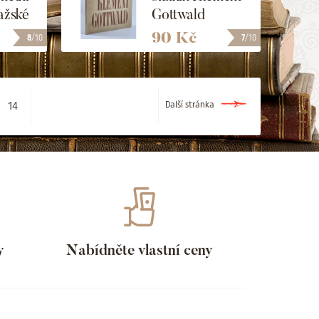
ažské
Gottwald
90 Kč
8
/10
7
/10
14
Další stránka
y
Nabídněte vlastní ceny