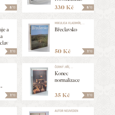
330 Kč
8
/10
8
/10
MIKULICA VLADIMÍR, ...
aje a
Břeclavsko
ha
clav
50 Kč
7
/10
7
/10
ČERNÝ JIŘÍ, ...
Konec
normalizace
 -
stra
35 Kč
7
/10
7
/10
AUTOR NEUVEDEN