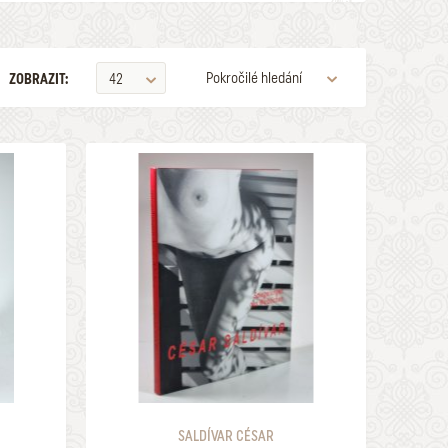
Pokročilé hledání
ZOBRAZIT:
42
VYDAVATELSTVÍ
PODEPSANÉ
ZOBRAZOVAT KVALITU
9900 Kč
1 a lepší
HLEDAT
SALDÍVAR CÉSAR