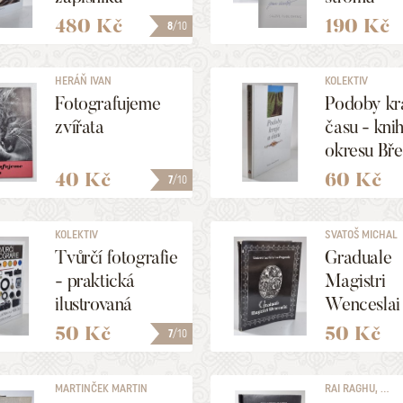
480 Kč
190 Kč
8
/10
HERÁŇ IVAN
KOLEKTIV
Fotografujeme
Podoby kr
zvířata
času - kni
okresu Bře
40 Kč
60 Kč
7
/10
KOLEKTIV
SVATOŠ MICHAL
Tvůrčí fotografie
Graduale
- praktická
Magistri
ilustrovaná
Wenceslai
příručka
Graduál Mi
50 Kč
50 Kč
7
/10
Václava
MARTINČEK MARTIN
RAI RAGHU, ...