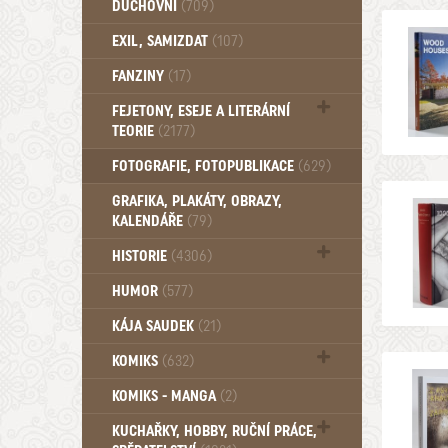
DUCHOVNÍ
(709)
Okultismus (110)
EXIL, SAMIZDAT
(107)
Záhady (105)
FANZINY
(17)
FEJETONY, ESEJE A LITERÁRNÍ
TEORIE
(2177)
Citáty, aforismy, snáře, přísloví,
FOTOGRAFIE, FOTOPUBLIKACE
(629)
afirmace (106)
GRAFIKA, PLAKÁTY, OBRAZY,
KALENDÁŘE
(79)
HISTORIE
(4306)
Mytologie, Mýty, Báje, Pověsti (203)
HUMOR
(577)
KÁJA SAUDEK
(21)
KOMIKS
(632)
Komiks - Čtyřlístek (232)
KOMIKS - MANGA
(2)
Komiks - Ostatní (180)
KUCHAŘKY, HOBBY, RUČNÍ PRÁCE,