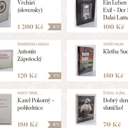
Vrchári
Ein Leben
(slovensky)
Exil - Der 
Dalai Lam
1 200 Kč
100 Kč
6
/10
ŠUMBEROVÁ LUDMILA
JENČÍK MILAN
Antonín
Kletba Su
Zápotocký
120 Kč
150 Kč
7
/10
HONTY TIBOR, ...
ŠTOCHL SLÁVA, ..
Karel Pokorný -
Dobrý den
pohlednice
sluníčko!
180 Kč
70 Kč
8
/10