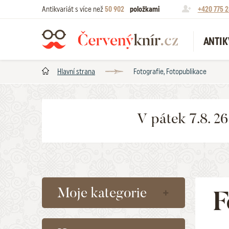
Antikvariát s více než
50 902
položkami
+420 775 2
ANTIK
Hlavní strana
Fotografie, Fotopublikace
V pátek 7.8. 2
Moje kategorie
F