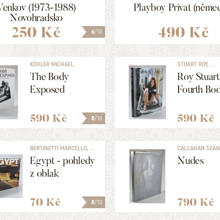
Venkov (1973-1988)
Playboy Privat (něme
Novohradsko
250 Kč
490 Kč
6
/10
KÖHLER MICHAEL
STUART ROY, ...
The Body
Roy Stuart
Exposed
Fourth Bo
590 Kč
590 Kč
8
/10
BERTINETTI MARCELLO, ...
CALLAHAN SEAN, 
Egypt - pohledy
Nudes
z oblak
70 Kč
790 Kč
8
/10