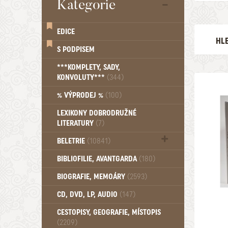
Kategorie
EDICE
HL
S PODPISEM
AUTOR
***KOMPLETY, SADY,
KONVOLUTY***
(344)
EDICE
% VÝPRODEJ %
(100)
LEXIKONY DOBRODRUŽNÉ
LITERATURY
(7)
VYDÁNO 
BELETRIE
(10841)
1896
Beletrie - Historická (1388)
BIBLIOFILIE, AVANTGARDA
(180)
Beletrie - Humoristické (501)
BIOGRAFIE, MEMOÁRY
(2593)
Beletrie - Povídky (1757)
Beletrie - Thrillery, krimi (1179)
CD, DVD, LP, AUDIO
(147)
Beletrie - Válečné romány (489)
Beletrie - Ženské a dívčí romány
CESTOPISY, GEOGRAFIE, MÍSTOPIS
(2209)
(1522)