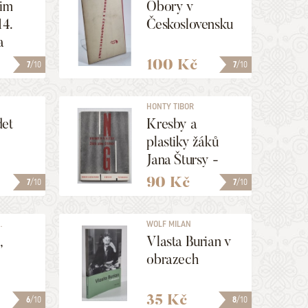
 im
Obory v
14.
Československu
a
100 Kč
7
/10
7
/10
HONTY TIBOR
det
Kresby a
plastiky žáků
Jana Štursy -
pohlednice
90 Kč
7
/10
7
/10
.
WOLF MILAN
,
Vlasta Burian v
obrazech
35 Kč
6
/10
8
/10