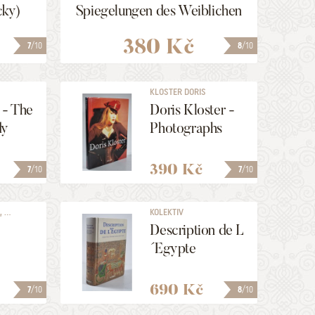
cky)
Spiegelungen des Weiblichen
380 Kč
7
/10
8
/10
KLOSTER DORIS
 - The
Doris Kloster -
dy
Photographs
390 Kč
7
/10
7
/10
...
KOLEKTIV
Description de L
´Egypte
690 Kč
7
/10
8
/10