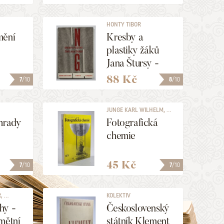
HONTY TIBOR
mění
Kresby a
plastiky žáků
Jana Štursy -
pohlednice
88 Kč
7
/10
8
/10
JUNGE KARL WILHELM, ...
hrady
Fotografická
)
chemie
45 Kč
7
/10
7
/10
 ...
KOLEKTIV
hy -
Československý
mětní
státník Klement