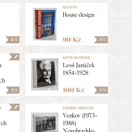
KOLEKTIV
House design
90 Kč
8
/10
7
/10
.
AUTOR NEUVEDEN, ...
a
Leoš Janáček
1854-1928
ch
100 Kč
7
/10
7
/10
A
POKORNÝ MIROSLAV
Venkov (1973-
ých
1988)
Novohradsko