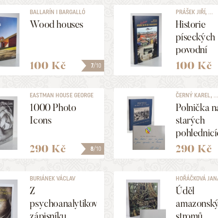
BALLARÍN I BARGALLÓ
PRÁŠEK JIŘÍ, ...
JOAQUIM, ...
Wood houses
Historie
píseckých
povodní
100 Kč
100 Kč
7
/10
EASTMAN HOUSE GEORGE
ČERNÝ KAREL, ..
1000 Photo
Polnička n
Icons
starých
pohlednicí
290 Kč
290 Kč
8
/10
BURIÁNEK VÁCLAV
HOŘÁČKOVÁ JAN
Z
Úděl
psychoanalytikova
amazonsk
zápisníku
stromů