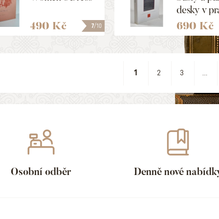
desky v pr
památkové
490 Kč
690 Kč
7
/10
rezervaci
1
2
3
...
Osobní odběr
Denně nové nabídk