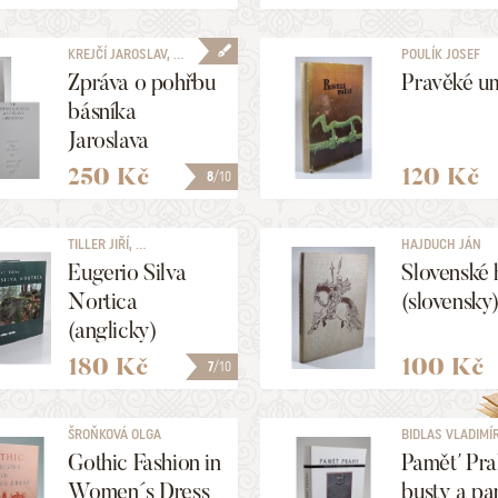
KREJČÍ JAROSLAV, ...
POULÍK JOSEF
Zpráva o pohřbu
Pravěké u
básníka
Jaroslava
Seiferta ve
250 Kč
120 Kč
8
/10
fotografiích
Jaroslava
TILLER JIŘÍ, ...
HAJDUCH JÁN
Krejčího
Eugerio Silva
Slovenské 
Nortica
(slovensky
(anglicky)
180 Kč
100 Kč
7
/10
ŠROŇKOVÁ OLGA
BIDLAS VLADIMÍR,
Gothic Fashion in
Paměť Pra
Women´s Dress
busty a pa