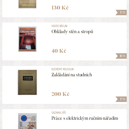
130 Kč
7
/10
HÁJEK VÁCLAV
Obklady stěn a stropů
40 Kč
8
/10
KLEMENT MILOSLAV
Zakládání na studních
200 Kč
7
/10
SAZAMA JIŘÍ
Práce s elektrickým ručním nářadím