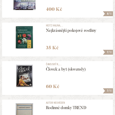
400 Kč
8
/10
HEITZ HALINA, ...
Nejkrásnější pokojové rostliny
35 Kč
7
/10
ČAVOJSKÝ R., ...
Človek a byt (slovensly)
60 Kč
7
/10
AUTOR NEUVEDEN
Rodinné domky TREND