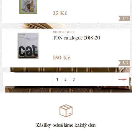
35 Kč
8
/10
AUTOR NEUVEDEN
TON catalogue 2018-20
150 Kč
7
/10
1
2
3
Zásilky odesíláme každý den