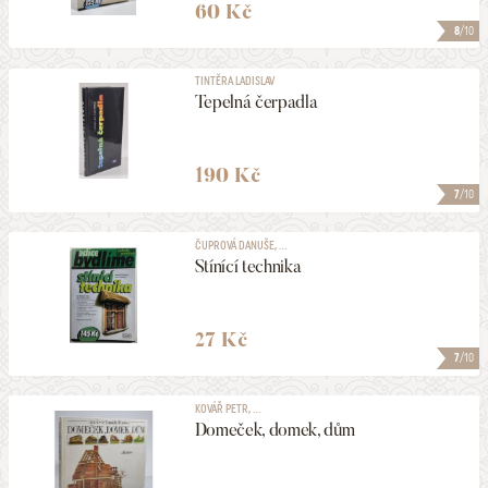
60 Kč
8
/10
TINTĚRA LADISLAV
Tepelná čerpadla
190 Kč
7
/10
ČUPROVÁ DANUŠE, ...
Stínící technika
27 Kč
7
/10
KOVÁŘ PETR, ...
Domeček, domek, dům