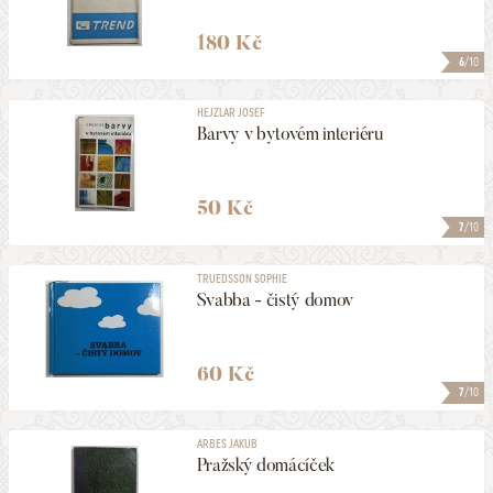
180 Kč
6
/10
HEJZLAR JOSEF
Barvy v bytovém interiéru
50 Kč
7
/10
TRUEDSSON SOPHIE
Svabba - čistý domov
60 Kč
7
/10
ARBES JAKUB
Pražský domácíček