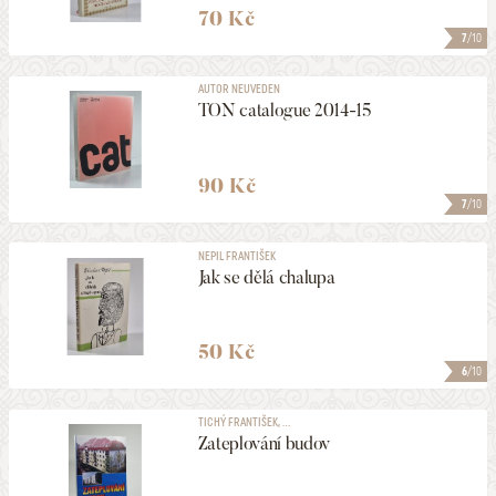
70 Kč
7
/10
AUTOR NEUVEDEN
TON catalogue 2014-15
90 Kč
7
/10
NEPIL FRANTIŠEK
Jak se dělá chalupa
50 Kč
6
/10
TICHÝ FRANTIŠEK, ...
Zateplování budov