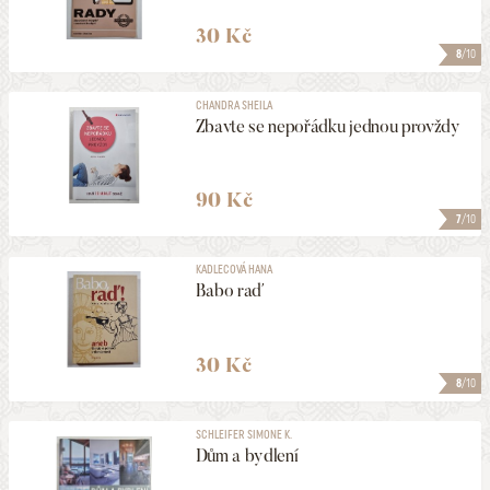
30 Kč
8
/10
CHANDRA SHEILA
Zbavte se nepořádku jednou provždy
90 Kč
7
/10
KADLECOVÁ HANA
Babo raď
30 Kč
8
/10
SCHLEIFER SIMONE K.
Dům a bydlení