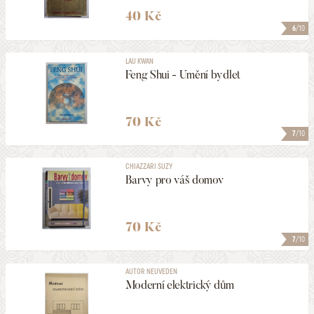
40 Kč
6
/10
LAU KWAN
Feng Shui - Umění bydlet
70 Kč
7
/10
CHIAZZARI SUZY
Barvy pro váš domov
70 Kč
7
/10
AUTOR NEUVEDEN
Moderní elektrický dům