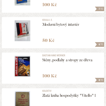
100 Kč
7
/10
KOULA J. E.
Moderní bytový interiér
50 Kč
6
/10
BASTIAN HANS WERNER
Stěny, podlahy a stropy ze dřeva
100 Kč
8
/10
KOLEKTIV
Zlatá kniha hospodyňky "Vitello" 1