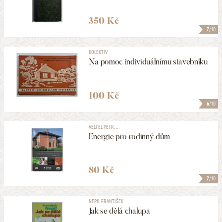
350 Kč
7
/10
KOLEKTIV
Na pomoc individuálnímu stavebníku
100 Kč
6
/10
VELFEL PETR, ...
Energie pro rodinný dům
80 Kč
7
/10
NEPIL FRANTIŠEK
Jak se dělá chalupa