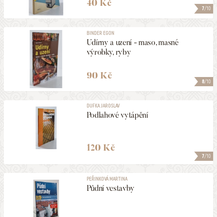
40 Kč
7
/10
PODEPSANÉ
BINDER EGON
Udírny a uzení - maso, masné
VYDÁNO V LETECH
výrobky, ryby
1896
2026
90 Kč
MAXIMÁLNÍ CENA
8
/10
990 Kč
DUFKA JAROSLAV
Podlahové vytápění
ZOBRAZOVAT KVALITU
1 a lepší
120 Kč
7
/10
ULOŽIT MEZI MÉ KATEGORIE
PEŘINKOVÁ MARTINA
Půdní vestavby
102
NALEZENO
POLOŽEK
HLEDAT