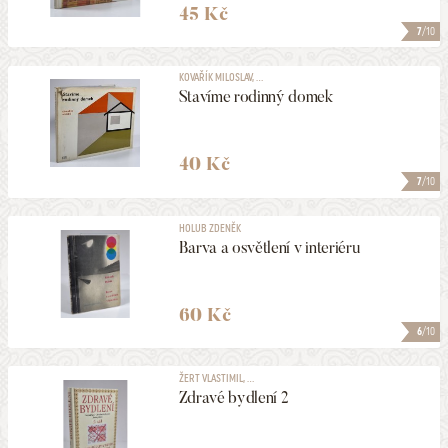
45 Kč
7
/10
KOVAŘÍK MILOSLAV, ...
Stavíme rodinný domek
40 Kč
7
/10
HOLUB ZDENĚK
Barva a osvětlení v interiéru
60 Kč
6
/10
ŽERT VLASTIMIL, ...
Zdravé bydlení 2