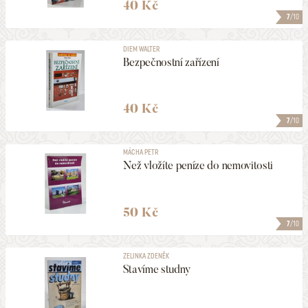
40 Kč
7
/10
DIEM WALTER
Bezpečnostní zařízení
40 Kč
7
/10
MÁCHA PETR
Než vložíte peníze do nemovitosti
50 Kč
7
/10
ZELINKA ZDENĚK
Stavíme studny