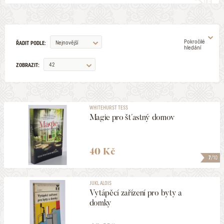
Pokročilé
Nejnovější
ŘADIT PODLE:
hledání
42
ZOBRAZIT:
AUTOR
WHITEHURST TESS
Magie pro šťastný domov
ILUSTRÁTOR
VYDAVATELSTVÍ
40 Kč
7
/10
EDICE
JUKL ALOIS
Vytápěcí zařízení pro byty a
domky
ŽÁNR