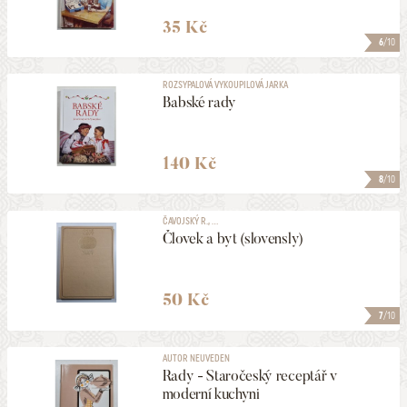
35 Kč
6
/10
ROZSYPALOVÁ VYKOUPILOVÁ JARKA
Babské rady
140 Kč
8
/10
ČAVOJSKÝ R., ...
Človek a byt (slovensly)
50 Kč
7
/10
AUTOR NEUVEDEN
Rady - Staročeský receptář v
moderní kuchyni