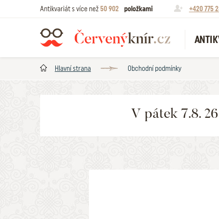
Antikvariát s více než
50 902
položkami
+420 775 2
ANTIK
Hlavní strana
Obchodní podmínky
V pátek 7.8. 2