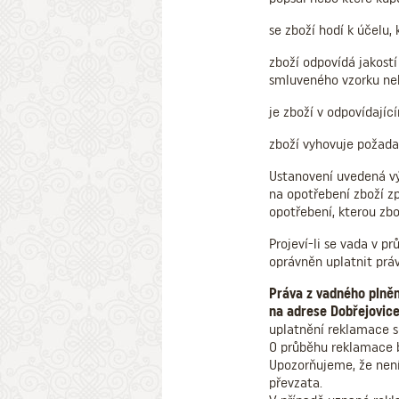
se zboží hodí k účelu,
zboží odpovídá jakost
smluveného vzorku neb
je zboží v odpovídají
zboží vyhovuje požada
Ustanovení uvedená výš
na opotřebení zboží z
opotřebení, kterou zbo
Projeví-li se vada v pr
oprávněn uplatnit práv
Práva z vadného plněn
na adrese Dobřejovice
uplatnění reklamace se
O průběhu reklamace b
Upozorňujeme, že není
převzata.