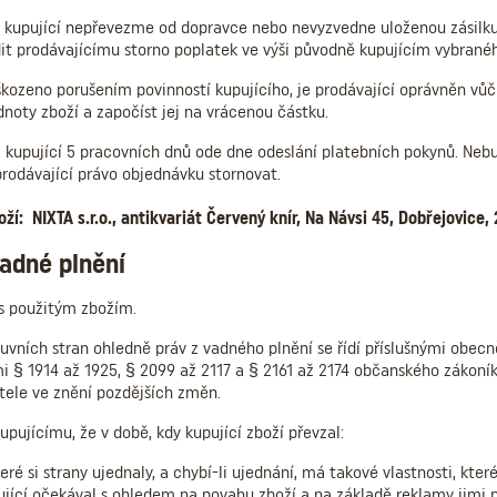
ku kupující nepřevezme od dopravce nebo nevyzvedne uloženou zásilku n
dit prodávajícímu storno poplatek ve výši původně kupujícím vybrané
škozeno porušením povinností kupujícího, je prodávající oprávněn vůč
noty zboží a započíst jej na vrácenou částku.
 kupující 5 pracovních dnů ode dne odeslání platebních pokynů. Nebu
rodávající právo objednávku stornovat.
ží: NIXTA s.r.o., antikvariát Červený knír, Na Návsi 45, Dobřejovice,
adné plnění
 s použitým zbožím.
luvních stran ohledně práv z vadného plnění se řídí příslušnými obec
 § 1914 až 1925, § 2099 až 2117 a § 2161 až 2174 občanského zákoní
tele ve znění pozdějších změn.
upujícímu, že v době, kdy kupující zboží převzal:
teré si strany ujednaly, a chybí-li ujednání, má takové vlastnosti, kte
ující očekával s ohledem na povahu zboží a na základě reklamy jimi 