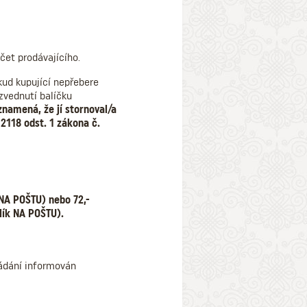
čet prodávajícího.
okud kupující nepřebere
zvednutí balíčku
znamená, že jí stornoval/a
 2118 odst. 1 zákona č.
 NA POŠTU)
nebo 72,-
lík NA POŠTU).
žádání informován