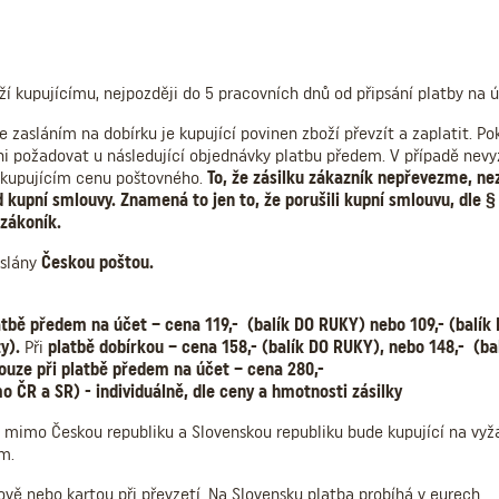
ží kupujícímu, nejpozději do 5 pracovních dnů od připsání platby na ú
 zasláním na dobírku je kupující povinen zboží převzít a zaplatit. P
ni požadovat u následující objednávky platbu předem. V případě nevy
kupujícím cenu poštovného.
To, že zásilku zákazník nepřevezme, ne
 kupní smlouvy. Znamená to jen to, že porušili kupní smlouvu, dle §
zákoník.
eslány
Českou poštou.
atbě předem na účet – cena 119,- (balík DO RUKY) nebo 109,- (balík
y).
Při
platbě dobírkou – cena 158,- (balík DO RUKY), nebo 148,- (ba
ouze při platbě předem na účet – cena 280,-
 ČR a SR) - individuálně, dle ceny a hmotnosti zásilky
mimo Českou republiku a Slovenskou republiku bude kupující na vy
m.
ově nebo kartou při převzetí. Na Slovensku platba probíhá v eurech.