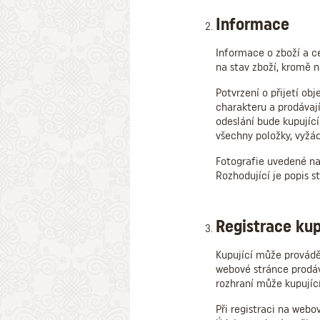
Informace
Informace o zboží a c
na stav zboží, kromě 
Potvrzení o přijetí o
charakteru a prodávaj
odeslání bude kupujíc
všechny položky, vyžá
Fotografie uvedené na
Rozhodující je popis s
Registrace kup
Kupující může provádě
webové stránce prodáv
rozhraní může kupující
Při registraci na webo