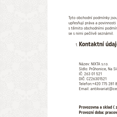
Tyto obchodní podmínky jsou
upřesňují práva a povinnost
s těmito obchodními podmín
se s nimi pečlivě seznámil.
Kontaktní údaj
Název: NIXTA s.r.o.
Sídlo: Průhonice, Na Sí
IČ: 263 01 521
DIČ: CZ26301521
Telefon:+420 775 281
Email: antikvariat@ce
Provozovna a sklad ( z
Provozní doba: pracov