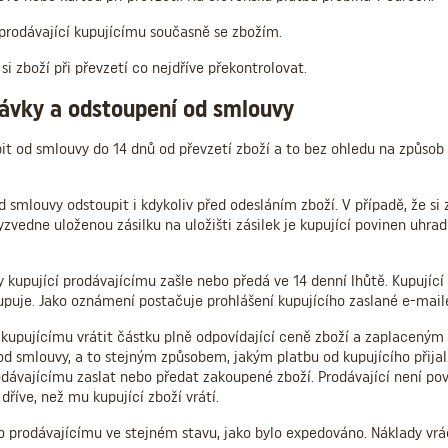
prodávající kupujícímu současně se zbožím.
si zboží při převzetí co nejdříve překontrolovat.
návky a odstoupení od smlouvy
t od smlouvy do 14 dnů od převzetí zboží a to bez ohledu na způsob 
d smlouvy odstoupit i kdykoliv před odesláním zboží. V případě, že si
vedne uloženou zásilku na uložišti zásilek je kupující povinen uhrad
 kupující prodávajícímu zašle nebo předá ve 14 denní lhůtě. Kupujíc
upuje. Jako oznámení postačuje prohlášení kupujícího zaslané e-mai
n kupujícímu vrátit částku plně odpovídající ceně zboží a zaplacený
d smlouvy, a to stejným způsobem, jakým platbu od kupujícího přijal.
odávajícímu zaslat nebo předat zakoupené zboží. Prodávající není pov
dříve, než mu kupující zboží vrátí.
o prodávajícímu ve stejném stavu, jako bylo expedováno. Náklady vrác