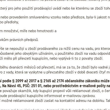
 který pro jeho použití prodávající uvádí nebo ke kterému se zboží to
í nebo provedením smluvenému vzorku nebo předloze, byla-li jakost 
o předlohy,
cím množství, míře nebo hmotnosti a
vkům právních předpisů.
e se nepoužijí u zboží prodávaného za nižší cenu na vadu, pro ktero
působené jeho obvyklým užíváním, u použitého zboží na vadu odpovíd
ží mělo při převzetí kupujícím, nebo vyplývá-li to z povahy zboží.
ůběhu dvanácti měsíců od převzetí, má se za to, že zboží bylo vadné již
o z vady, která se vyskytne u převzatého zboží v době dvaceti čtyř m
í podle § 2099 až 2017 a § 2165 až 2174 občanského zákoníku může 
, Na Návsi 45, PSČ: 251 01, nebo prostřednictvím e-mailové pošty 
 považuje okamžik, kdy kupující projevil vůli reklamovat zboží, o če
ude prodávající kupujícího informovat e-mailovou zprávou.
 možné reklamované zboží zaslat na kontaktní adresu na dobírku. Ta