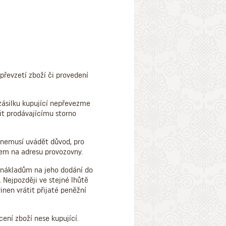
převzetí zboží či provedení
 zásilku kupující nepřevezme
it prodávajícímu storno
í nemusí uvádět důvod, pro
lem na adresu provozovny.
m nákladům na jeho dodání do
 Nejpozději ve stejné lhůtě
inen vrátit přijaté peněžní
ení zboží nese kupující.