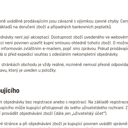
eně uváděné prodávajícím jsou závazné s výjimkou zjevné chyby. Cen
nákladů na doručení zboží a případných bankovních poplatků.
bjednávky není její akceptací. Dostupnost zboží uvedeného ve webovém
ící není povinen uzavřít kupní smlouvu ohledně tohoto zboží. O možno
í informován zvláštním e-mailem, popř. sms zprávou. Pokud prodávaj
dá si před expedicí souhlas s odesláním nekompletní objednávky.
 stránkách obchodu je vždy reálné, nicméně nemusí přesně odpovída
tavu, který je uveden u položky.
ujícího
t objednávky bez registrace anebo s registrací. Na základě registrac
ajícího může kupující přistupovat do svého uživatelského rozhraní. 
 provádět objednávání zboží (dále jen „uživatelský účet“).
vé stránce a při objednávání zboží je kupující povinen uvádět správně