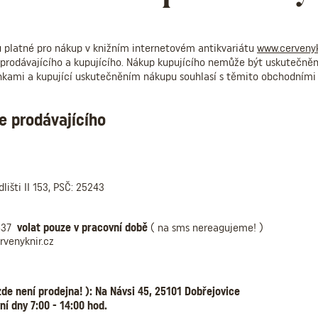
 platné pro nákup v knižním internetovém antikvariátu
www.cervenyk
i prodávajícího a kupujícího. Nákup kupujícího nemůže být uskutečně
kami a kupující uskutečněním nákupu souhlasí s těmito obchodními 
e prodávajícího
dlišti II 153, PSČ: 25243
 837
volat pouze v pracovní době
( na sms nereagujeme! )
rvenyknir.cz
de není prodejna! ): Na Návsi 45, 25101 Dobřejovice
ní dny 7:00 - 14:00 hod.