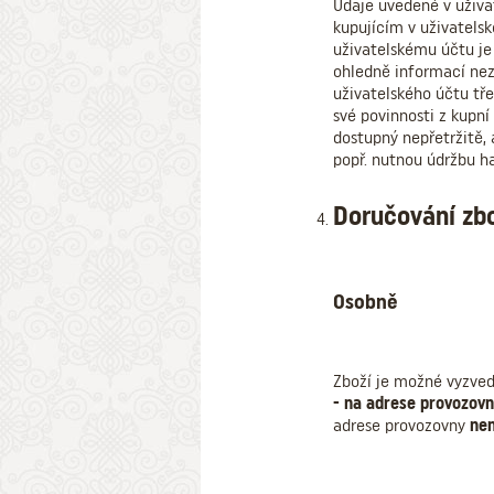
Údaje uvedené v uživat
kupujícím v uživatelsk
uživatelskému účtu je
ohledně informací nez
uživatelského účtu tře
své povinnosti z kupn
dostupný nepřetržitě,
popř. nutnou údržbu h
Doručování zb
Osobně
Zboží je možné vyzve
- na adrese provozov
adrese provozovny
nen