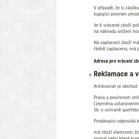
V případě, že si zásil
kupující povinen uhra
Je-li vrácené zboží po
na náhradu snížení hod
Na zaplacení zboží má
řádně zaplaceno, má p
Adresa pro vrácení zbo
Reklamace a v
Antikvariát je obchod
Práva a povinnosti sm
(zejména ustanoveními
Sb. o ochraně spotřebi
Prodávající odpovídá k
má zboží vlastnosti, k
popsal nebo které kup