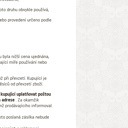
hoto druhu obvykle používá,
nebo provedení určeno podle
u byla nižší cena ujednána,
ající míře používání nebo
 při převzetí. Kupující je
ěsíců od převzetí zboží.
kupující uplatňovat poštou
na adrese
. Za okamžik
mž prodávajícího informoval.
kto poslaná zásilka nebude