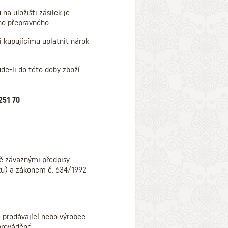
a uložišti zásilek je
ho přepravného.
i kupujícímu uplatnit nárok
de-li do této doby zboží
 251 70
ně závaznými předpisy
ku) a zákonem č. 634/1992
ré prodávající nebo výrobce
prováděné,