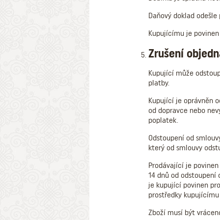
Daňový doklad odešle 
Kupujícímu je povinen 
Zrušení objed
Kupující může odstoupi
platby.
Kupující je oprávněn o
od dopravce nebo nevyz
poplatek.
Odstoupení od smlouvy
který od smlouvy odst
Prodávající je povine
14 dnů od odstoupení o
je kupující povinen pr
prostředky kupujícímu 
Zboží musí být vrácen