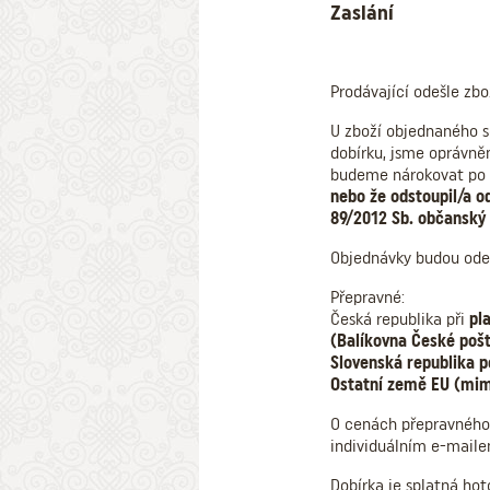
Zaslání
Prodávající odešle zbo
U zboží objednaného se
dobírku, jsme oprávně
budeme nárokovat po 
nebo že odstoupil/a od
89/2012 Sb. občanský 
Objednávky budou od
Přepravné:
Česká republika při
pl
(Balíkovna České pošt
Slovenská republika p
Ostatní země EU (mimo
O cenách přepravného 
individuálním e-maile
Dobírka je splatná hot