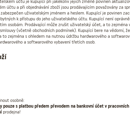
elském účtu je kupující při jakékoliv jejich změně povinen aktualiz
ém účtu a při objednávání zboží jsou prodávajícím považovány za spr
 zabezpečen uživatelským jménem a heslem. Kupující je povinen zac
bytných k přístupu do jeho uživatelského účtu. Kupující není oprávn
tím osobám. Prodávající může zrušit uživatelský účet, a to zejména v
í smlouvy (včetně obchodních podmínek). Kupující bere na vědomí, že
 a to zejména s ohledem na nutnou údržbu hardwarového a softwarov
ardwarového a softwarového vybavení třetích osob.
oží
dnout osobně:
ny pouze s platbou předem převodem na bankovní účet v pracovních 
í
prodejna!