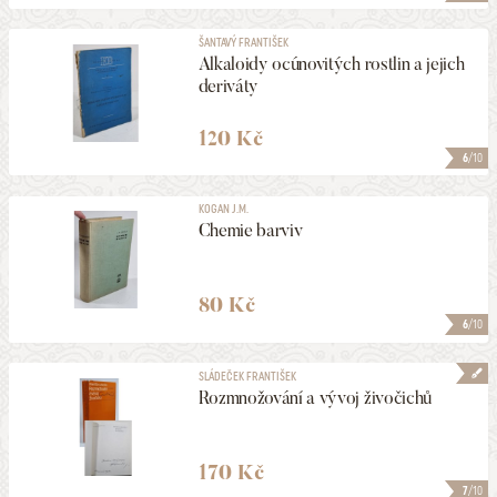
ŠANTAVÝ FRANTIŠEK
Alkaloidy ocúnovitých rostlin a jejich
deriváty
120 Kč
6
/10
KOGAN J.M.
Chemie barviv
80 Kč
6
/10
SLÁDEČEK FRANTIŠEK
Rozmnožování a vývoj živočichů
170 Kč
7
/10