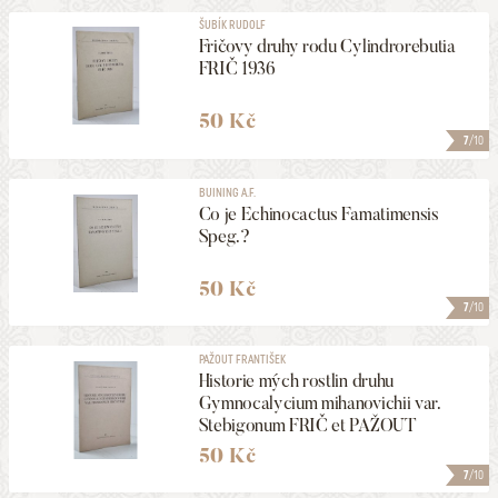
ŠUBÍK RUDOLF
Fričovy druhy rodu Cylindrorebutia
FRIČ 1936
50 Kč
7
/10
BUINING A.F.
Co je Echinocactus Famatimensis
Speg.?
50 Kč
7
/10
PAŽOUT FRANTIŠEK
Historie mých rostlin druhu
Gymnocalycium mihanovichii var.
Stebigonum FRIČ et PAŽOUT
50 Kč
7
/10