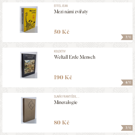
EFFEL JEAN
Mezi námi zvířaty
50 Kč
7
/10
KOLEKTIV
Weltall Erde Mensch
190 Kč
6
/10
SLAVÍK FRANTIŠEK, ...
Mineralogie
80 Kč
7
/10