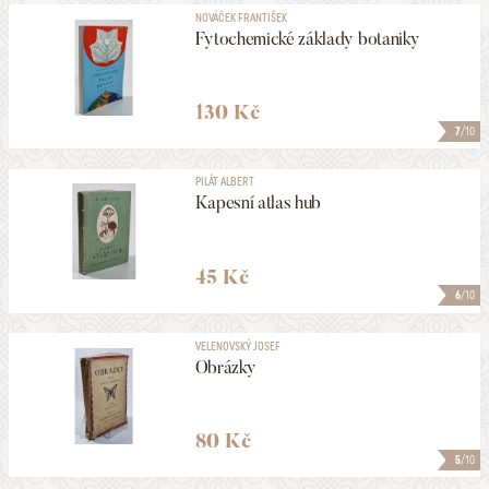
NOVÁČEK FRANTIŠEK
Fytochemické základy botaniky
130 Kč
7
/10
PILÁT ALBERT
Kapesní atlas hub
45 Kč
6
/10
VELENOVSKÝ JOSEF
Obrázky
80 Kč
5
/10