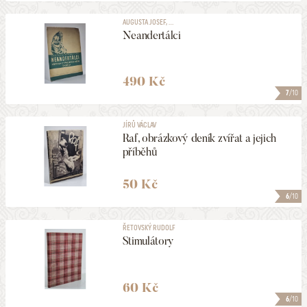
AUGUSTA JOSEF, ...
Neandertálci
490 Kč
7
/10
JÍRŮ VÁCLAV
Raf, obrázkový deník zvířat a jejich
příběhů
50 Kč
6
/10
ŘETOVSKÝ RUDOLF
Stimulátory
60 Kč
6
/10