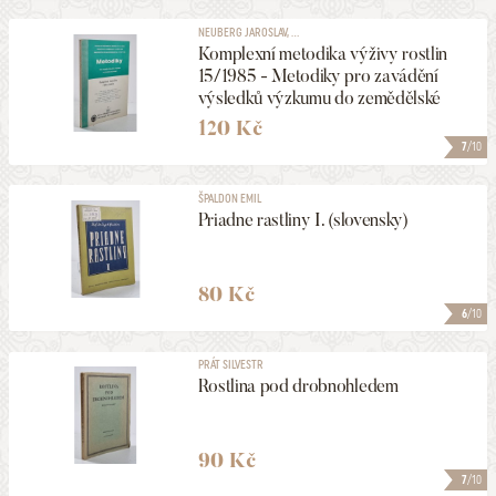
NEUBERG JAROSLAV, ...
Komplexní metodika výživy rostlin
15/1985 - Metodiky pro zavádění
výsledků výzkumu do zemědělské
praxe
120 Kč
7
/10
ŠPALDON EMIL
Priadne rastliny I. (slovensky)
80 Kč
6
/10
PRÁT SILVESTR
Rostlina pod drobnohledem
90 Kč
7
/10