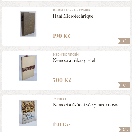
JOHANSEN DONALD ALEXANDER
Plant Microtechnique
190 Kč
7
/10
SCHÖNFELD ANTONÍN
Nemoci a nákazy včel
700 Kč
7
/10
SVOBODA J., ...
Nemoci a škůdci včely medonosné
120 Kč
6
/10