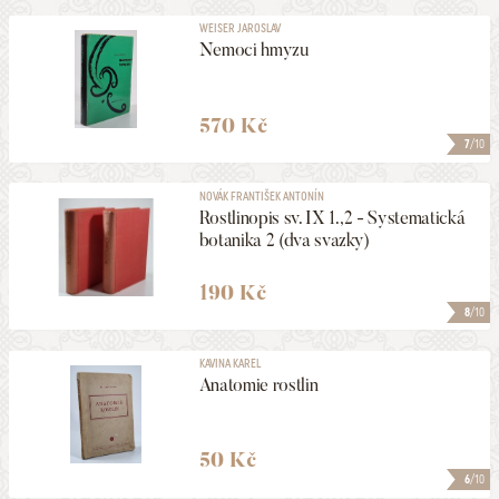
WEISER JAROSLAV
Nemoci hmyzu
570 Kč
7
/10
NOVÁK FRANTIŠEK ANTONÍN
Rostlinopis sv. IX 1.,2 - Systematická
botanika 2 (dva svazky)
190 Kč
8
/10
KAVINA KAREL
Anatomie rostlin
50 Kč
6
/10