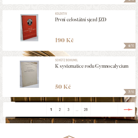
KOLEKTIV
První celostátní sjezd JZD
190 Kč
6
/10
SCHÜTZ BOHUMIL
K systematice rodu Gymnocalycium
50 Kč
7
/10
1
2
3
...
28