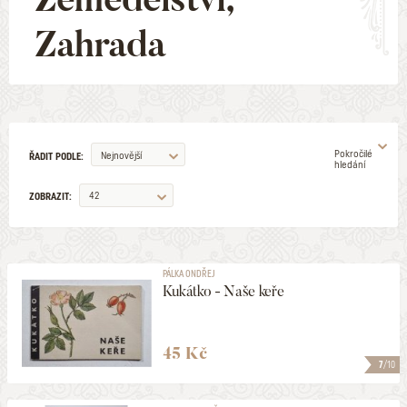
Zahrada
Pokročilé
Nejnovější
ŘADIT PODLE:
hledání
42
ZOBRAZIT:
AUTOR
PÁLKA ONDŘEJ
Kukátko - Naše keře
ILUSTRÁTOR
VYDAVATELSTVÍ
45 Kč
7
/10
EDICE