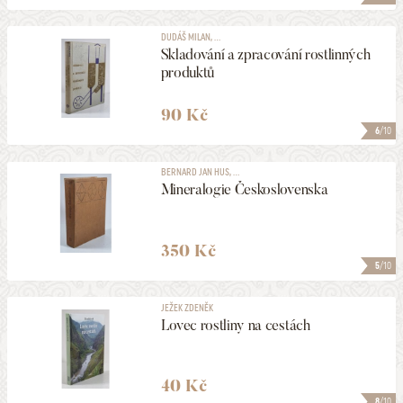
DUDÁŠ MILAN, ...
Skladování a zpracování rostlinných
produktů
90 Kč
6
/10
BERNARD JAN HUS, ...
Mineralogie Československa
350 Kč
5
/10
JEŽEK ZDENĚK
Lovec rostliny na cestách
40 Kč
8
/10