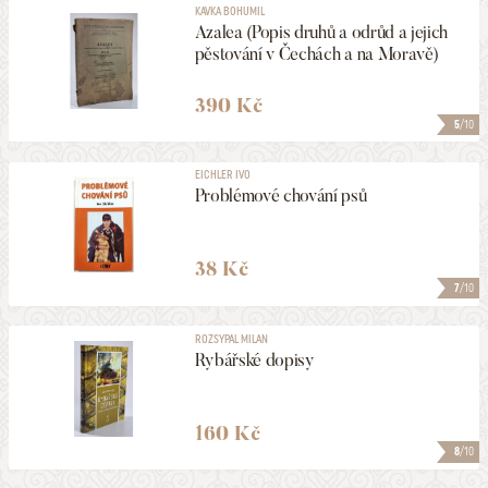
KAVKA BOHUMIL
Azalea (Popis druhů a odrůd a jejich
pěstování v Čechách a na Moravě)
390 Kč
5
/10
EICHLER IVO
Problémové chování psů
38 Kč
7
/10
ROZSYPAL MILAN
Rybářské dopisy
160 Kč
8
/10