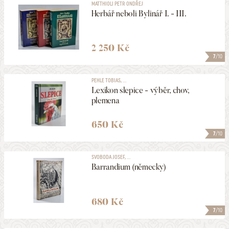
MATTHIOLI PETR ONDŘEJ
Herbář neboli Bylinář I. - III.
1176
NALEZENO
POLOŽEK
HLEDAT
2 250 Kč
7
/10
PEHLE TOBIAS, ...
Lexikon slepice - výběr, chov,
plemena
650 Kč
7
/10
SVOBODA JOSEF, ...
Barrandium (německy)
680 Kč
7
/10