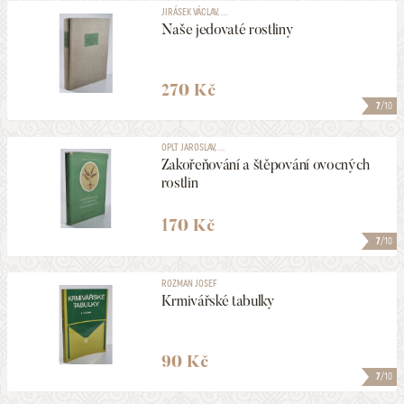
JIRÁSEK VÁCLAV, ...
Naše jedovaté rostliny
270 Kč
7
/10
OPLT JAROSLAV, ...
Zakořeňování a štěpování ovocných
rostlin
170 Kč
7
/10
ROZMAN JOSEF
Krmivářské tabulky
90 Kč
7
/10