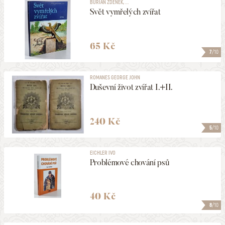
BURIAN ZDENĚK, ...
Svět vymřelých zvířat
ŽÁNR
65 Kč
7
/10
PODEPSANÉ
ROMANES GEORGE JOHN
Duševní život zvířat I.+II.
VYDÁNO V LETECH
1846
2026
240 Kč
MAXIMÁLNÍ CENA
5
/10
3990 Kč
EICHLER IVO
Problémové chování psů
ZOBRAZOVAT KVALITU
1 a lepší
40 Kč
8
/10
ULOŽIT MEZI MÉ KATEGORIE