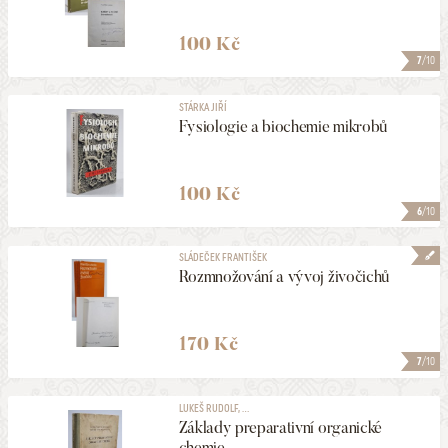
100 Kč
7
/10
STÁRKA JIŘÍ
Fysiologie a biochemie mikrobů
100 Kč
6
/10
SLÁDEČEK FRANTIŠEK
Rozmnožování a vývoj živočichů
170 Kč
7
/10
LUKEŠ RUDOLF, ...
Základy preparativní organické
chemie