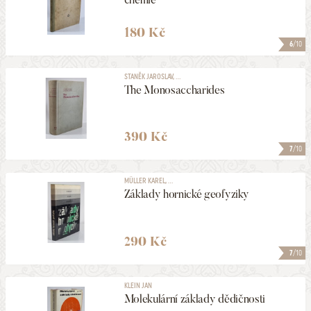
180 Kč
6
/10
STANĚK JAROSLAV, ...
The Monosaccharides
390 Kč
7
/10
MÜLLER KAREL, ...
Základy hornické geofyziky
290 Kč
7
/10
KLEIN JAN
Molekulární základy dědičnosti