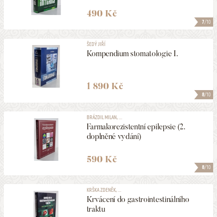
490 Kč
7
/10
ŠEDÝ JIŘÍ
Kompendium stomatologie I.
1 890 Kč
8
/10
BRÁZDIL MILAN, ...
Farmakorezistentní epilepsie (2.
doplněné vydání)
590 Kč
8
/10
KRŠKA ZDENĚK, ...
Krvácení do gastrointestinálního
traktu