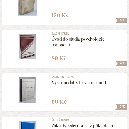
150 Kč
5
/10
BALCAR KAREL
Úvod do studia psychologie
osobnosti
80 Kč
6
/10
SYROVÝ BOHUSLAV, ...
Vývoj architektury a umění III.
60 Kč
7
/10
ŠIROKÝ JAROMÍR, ...
Základy astronomie v příkladech