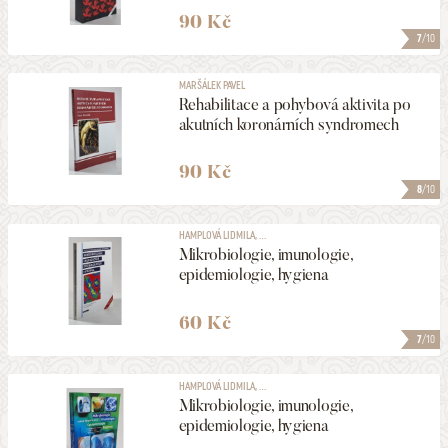
HLEDAT
90 Kč
7
/10
MARŠÁLEK PAVEL
Rehabilitace a pohybová aktivita po
akutních koronárních syndromech
90 Kč
8
/10
HAMPLOVÁ LIDMILA, ...
Mikrobiologie, imunologie,
epidemiologie, hygiena
60 Kč
7
/10
HAMPLOVÁ LIDMILA, ...
Mikrobiologie, imunologie,
epidemiologie, hygiena