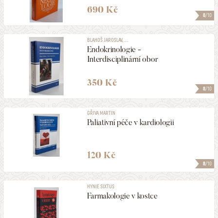
690 Kč
8
/10
PODEPSANÉ
BLAHOŠ JAROSLAV, ...
Endokrinologie -
VYDÁNO V LETECH
Interdisciplinární obor
1906
2026
350 Kč
MAXIMÁLNÍ CENA
8
/10
1981 Kč
GŘIVA MARTIN
Paliativní péče v kardiologii
ZOBRAZOVAT KVALITU
1 a lepší
120 Kč
8
/10
ULOŽIT MEZI MÉ KATEGORIE
HYNIE SIXTUS
Farmakologie v kostce
259
NALEZENO
POLOŽEK