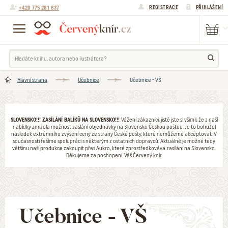
+420 775 281 837
REGISTRACE
PŘIHLÁŠENÍ
Hlavní strana
Učebnice
Učebnice - VŠ
SLOVENSKO!!! ZASÍLÁNÍ BALÍKŮ NA SLOVENSKO!!!
Vážení zákazníci, jistě jste si všimli, že z naší
nabídky zmizela možnost zaslání objednávky na Slovensko Českou poštou. Je to bohužel
následek extrémního zvýšení ceny ze strany České pošty, které nemůžeme akceptovat. V
současnosti řešíme spolupráci s některým z ostatních dopravců. Aktuálně je možné tedy
většinu naší produkce zakoupit přes Aukro, které zprostředkovává zasílání na Slovensko.
Děkujeme za pochopení. Váš Červený knír
Učebnice - VŠ