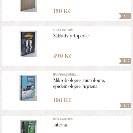
150 Kč
6
/10
SOSNA ANTONÍN, ...
Základy ortopedie
490 Kč
8
/10
HAMPLOVÁ LIDMILA, ...
Mikrobiologie, imunologie,
epidemiologie, hygiena
190 Kč
8
/10
ČEŠKA RICHARD, ...
Interna