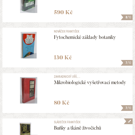
590 Kč
8
/10
NOVÁČEK FRANTIŠEK
Fytochemické základy botaniky
130 Kč
7
/10
ZAHRADNICKÝ JIŘÍ, ...
Mikrobiologické vyšetřovací metody
80 Kč
7
/10
SLÁDEČEK FRANTIŠEK
Buňky a tkáně živočichů