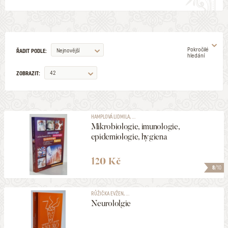
Pokročilé
Nejnovější
ŘADIT PODLE:
hledání
42
ZOBRAZIT:
AUTOR
HAMPLOVÁ LIDMILA, ...
Mikrobiologie, imunologie,
ILUSTRÁTOR
epidemiologie, hygiena
VYDAVATELSTVÍ
120 Kč
8
/10
EDICE
RŮŽIČKA EVŽEN, ...
Neurololgie
ŽÁNR