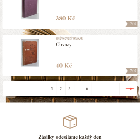
380 Kč
7
/10
HNĚVKOVSKÝ OTAKAR
Obvazy
40 Kč
7
/10
1
2
3
...
6
Zásilky odesíláme každý den