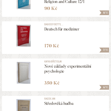
Religion and Culture 12/1
90 Kč
8
/10
BAGOSSY BETTY, ...
Deutsch für mediziner
170 Kč
7
/10
KAFKA BŘETISLAV
Nové základy experimentální
psychologie
350 Kč
6
/10
RACEK JAN
Středověká hudba