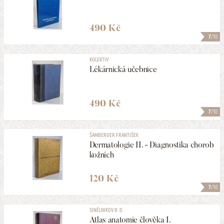
490 Kč
7
/10
KOLEKTIV
Lékárnická učebnice
490 Kč
7
/10
ŠAMBERGER FRANTIŠEK
Dermatologie II. - Diagnostika chorob
kožních
120 Kč
7
/10
SINĚLNIKOV R. D.
Atlas anatomie člověka I.