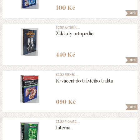
100 Kč
8
/10
SOSNA ANTONÍN, ...
Základy ortopedie
440 Kč
8
/10
KRŠKA ZDENĚK, ...
Krvácení do trávicího traktu
690 Kč
8
/10
ČEŠKA RICHARD, ...
Interna