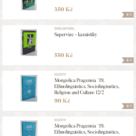
350 Kč
8
/10
ŠIMEK ANTONÍN, ...
Supervize - kazuistiky
550 Kč
8
/10
KOLEKTIV
Mongolica Pragensia ´19,
Ethnolinguistics, Sociolingiustics,
Religion and Culture 12/2
90 Kč
8
/10
KOLEKTIV
Mongolica Pragensia ´19,
Ethnolinguistics, Sociolingiustics,