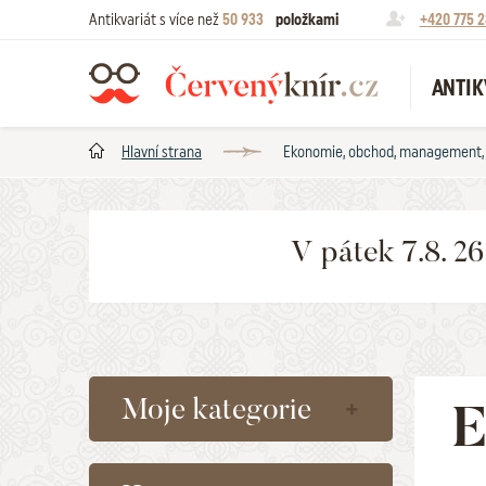
Antikvariát s více než
50 933
položkami
+420 775 2
ANTIK
Hlavní strana
Ekonomie, obchod, management, p
V pátek 7.8. 2
Moje kategorie
E