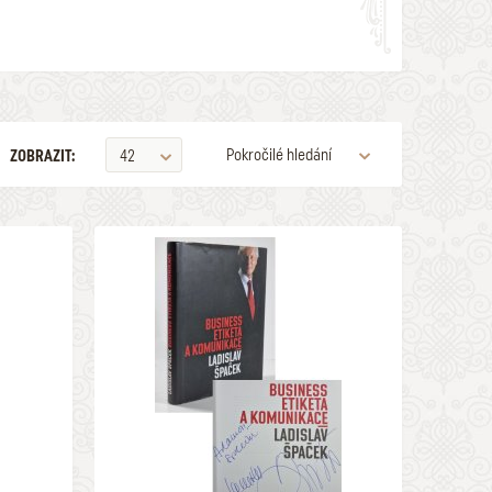
Pokročilé hledání
ZOBRAZIT:
42
VYDAVATELSTVÍ
PODEPSANÉ
ZOBRAZOVAT KVALITU
1890 Kč
1 a lepší