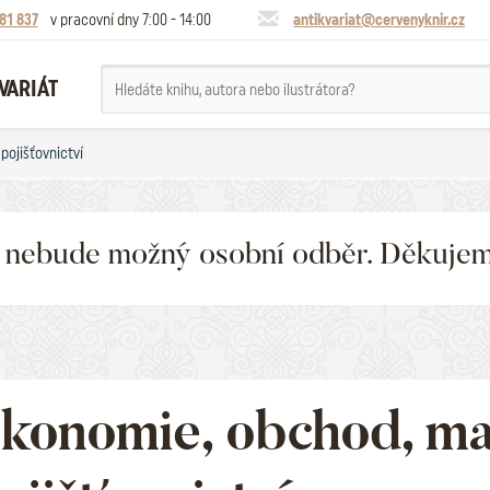
81 837
v pracovní dny 7:00 - 14:00
antikvariat@cervenyknir.cz
VARIÁT
ojišťovnictví
6 nebude možný osobní odběr. Děkuje
konomie, obchod, m