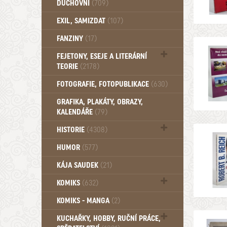
DUCHOVNÍ
(709)
Okultismus (110)
EXIL, SAMIZDAT
(107)
Záhady (105)
FANZINY
(17)
FEJETONY, ESEJE A LITERÁRNÍ
TEORIE
(2178)
Citáty, aforismy, snáře, přísloví,
FOTOGRAFIE, FOTOPUBLIKACE
(630)
afirmace (106)
GRAFIKA, PLAKÁTY, OBRAZY,
KALENDÁŘE
(79)
HISTORIE
(4308)
Mytologie, Mýty, Báje, Pověsti (203)
HUMOR
(577)
KÁJA SAUDEK
(21)
KOMIKS
(632)
Komiks - Čtyřlístek (234)
KOMIKS - MANGA
(2)
Komiks - Ostatní (180)
KUCHAŘKY, HOBBY, RUČNÍ PRÁCE,