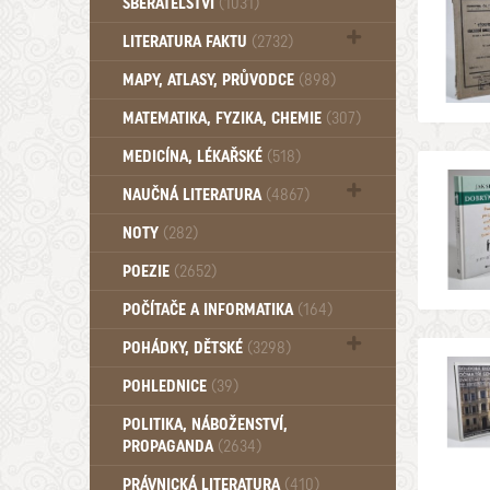
SBĚRATELSTVÍ
(1031)
Dům a byt (102)
LITERATURA FAKTU
(2732)
Katalogy (503)
MAPY, ATLASY, PRŮVODCE
(898)
MATEMATIKA, FYZIKA, CHEMIE
(307)
MEDICÍNA, LÉKAŘSKÉ
(518)
NAUČNÁ LITERATURA
(4867)
Zdraví a zdraví životní styl (510)
NOTY
(282)
POEZIE
(2652)
POČÍTAČE A INFORMATIKA
(164)
POHÁDKY, DĚTSKÉ
(3298)
Pro děti a mládež (2894)
POHLEDNICE
(39)
Pohádky, Dětské - Do roku 1948 (176)
POLITIKA, NÁBOŽENSTVÍ,
Pohádky, Dětské - Od roku 1949 (257)
PROPAGANDA
(2634)
PRÁVNICKÁ LITERATURA
(410)