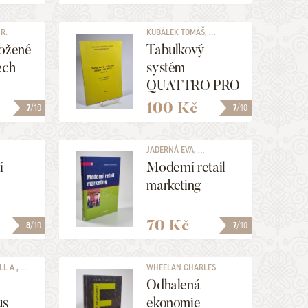
R.
KUBÁLEK TOMÁŠ, ...
ložené
Tabulkový
ech
systém
QUATTRO PRO
(verze 4.0)
100 Kč
7
/10
7
/10
JADERNÁ EVA, ...
í
Moderní retail
marketing
70 Kč
8
/10
7
/10
 A., ...
WHEELAN CHARLES
Odhalená
us
ekonomie