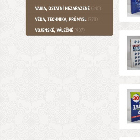
Učebnice - SŠ (789)
VARIA, OSTATNÍ NEZAŘAZENÉ
(345)
Učebnice - VŠ (259)
Učebnice - ZŠ (556)
VĚDA, TECHNIKA, PRŮMYSL
(778)
Učebnice - Ostatní (499)
VOJENSKÉ, VÁLEČNÉ
(907)