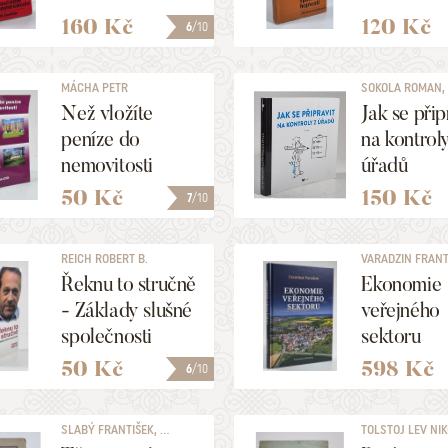
160 Kč
120 Kč
6
/10
MÁCHA PETR
SOKOLA ROMAN, .
Než vložíte
Jak se přip
peníze do
na kontrol
nemovitosti
úřadů
50 Kč
150 Kč
7
/10
REICH ROBERT B.
VARADZIN FRANT
Řeknu to stručně
Ekonomie
- Základy slušné
veřejného
společnosti
sektoru
50 Kč
598 Kč
6
/10
SLABÝ FRANTIŠEK, ...
TOLSTOJ LEV NI