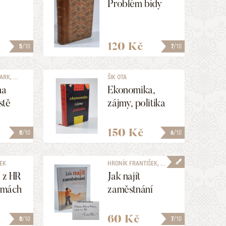
Problém bídy
120 Kč
5
/10
7
/10
RK, ...
ŠIK OTA
na
Ekonomika,
stě
zájmy, politika
150 Kč
8
/10
6
/10
EK
HRONÍK FRANTIŠEK, ...
í z HR
Jak najít
irmách
zaměstnání
60 Kč
8
/10
7
/10