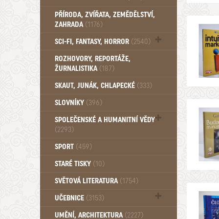
PŘÍRODA, ZVÍŘATA, ZEMĚDĚLSTVÍ,
ZAHRADA
(1176)
SCI-FI, FANTASY, HORROR
(2540)
UFO (14)
ROZHOVORY, REPORTÁŽE,
ŽURNALISTIKA
(187)
SKAUT, JUNÁK, CHLAPECKÉ
(333)
SLOVNÍKY
(396)
SPOLEČENSKÉ A HUMANITNÍ VĚDY
(2293)
Pedagogika (191)
SPORT
(459)
Filozofie, sociologie (859)
STARÉ TISKY
(10)
Psychologie a osobní rozvoj (761)
SVĚTOVÁ LITERATURA
(1754)
UČEBNICE
(3153)
Učebnice - Jazykové (1297)
UMĚNÍ, ARCHITEKTURA
(2227)