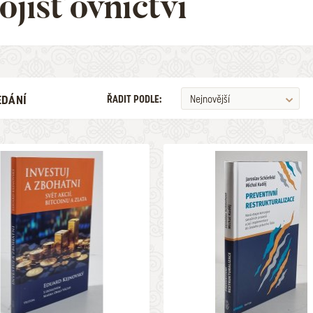
ojišťovnictví
EDÁNÍ
ŘADIT PODLE:
Nejnovější
ILUSTRÁTOR
ŽÁNR
V LETECH
MAXIMÁLNÍ CENA
2026