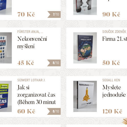
70 Kč
90 Kč
7
/10
FÖRSTER ANJA, ...
SOUČEK ZDENĚK
Nekonvenční
Firma 21. s
myšlení
45 Kč
50 Kč
8
/10
SEIWERT LOTHAR J.
SEGALL KEN
Jak si
Myslete
zorganizovat čas
jednoduše
(Během 30 minut
víte víc)
60 Kč
120 Kč
8
/10