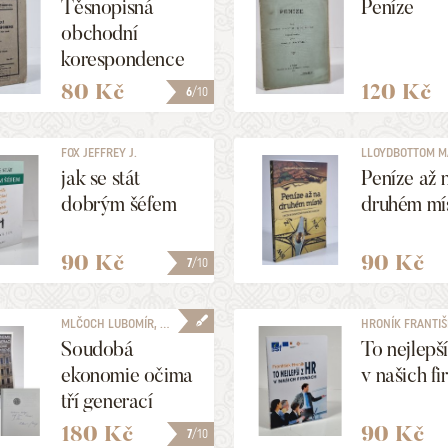
Těsnopisná
Peníze
obchodní
korespondence
80 Kč
120 Kč
6
/10
FOX JEFFREY J.
LLOYDBOTTOM MA
jak se stát
Peníze až 
dobrým šéfem
druhém mí
90 Kč
90 Kč
7
/10
MLČOCH LUBOMÍR, ...
HRONÍK FRANTIŠ
Soudobá
To nejlepš
ekonomie očima
v našich f
tří generací
180 Kč
90 Kč
7
/10