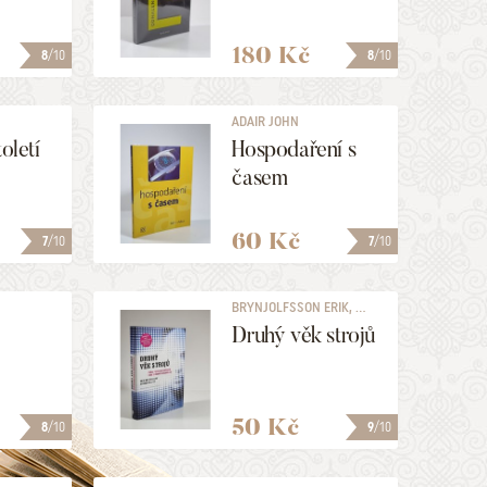
180 Kč
8
/10
8
/10
ADAIR JOHN
toletí
Hospodaření s
časem
60 Kč
7
/10
7
/10
BRYNJOLFSSON ERIK, ...
Druhý věk strojů
50 Kč
8
/10
9
/10