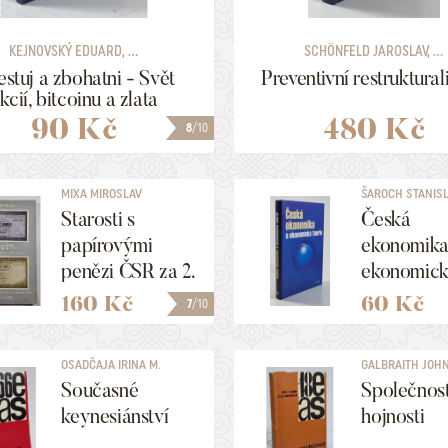
672
ULOŽIT MEZI MÉ KATEGORIE
NALEZENO
POLOŽEK
KEJNOVSKÝ EDUARD, ...
SCHÖNFELD JAROSLAV, ...
estuj a zbohatni - Svět
Preventivní restruktural
kcií, bitcoinu a zlata
90 Kč
480 Kč
8
/10
MIXA MIROSLAV
ŠAROCH STANISLA
Starosti s
Česká
papírovými
ekonomika
penězi ČSR za 2.
ekonomic
světové války 2
teorie
160 Kč
60 Kč
7
/10
OSADČAJA IRINA M.
GALBRAITH JOH
KENNETH
Současné
Společnos
keynesiánství
hojnosti