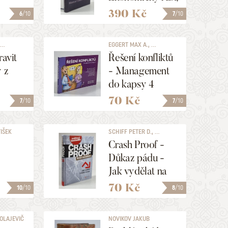
stagflace a
390 Kč
6
/10
7
/10
společenská
rigidita
..
EGGERT MAX A., ...
ravit
Řešení konfliktů
y z
- Management
do kapsy 4
70 Kč
7
/10
7
/10
IŠEK
SCHIFF PETER D., ...
Crash Proof -
Důkaz pádu -
Jak vydělat na
hospodářském
70 Kč
10
/10
8
/10
kolapsu
KOLAJEVIČ
NOVIKOV JAKUB