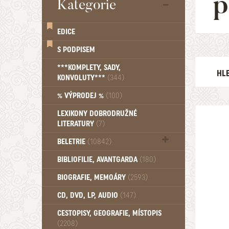
p
Kategorie
EDICE
S PODPISEM
***KOMPLETY, SADY,
HL
KONVOLUTY***
(344)
AUTOR
% VÝPRODEJ %
(100)
LEXIKONY DOBRODRUŽNÉ
LITERATURY
(7)
EDICE
BELETRIE
(10842)
Beletrie - Historická (1388)
BIBLIOFILIE, AVANTGARDA
(180)
Beletrie - Humoristické (501)
VYDÁNO 
BIOGRAFIE, MEMOÁRY
(2593)
Beletrie - Povídky (1758)
1896
Beletrie - Thrillery, krimi (1179)
CD, DVD, LP, AUDIO
(147)
Beletrie - Válečné romány (489)
Beletrie - Ženské a dívčí romány
CESTOPISY, GEOGRAFIE, MÍSTOPIS
(2208)
(1522)