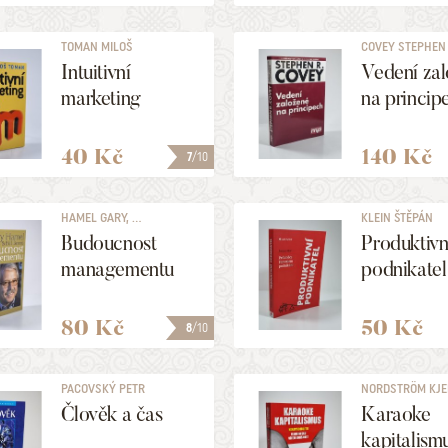
TOMAN MILOŠ
COVEY STEPHEN 
Intuitivní
Vedení za
marketing
na princip
40 Kč
140 Kč
7
/10
HAMEL GARY, ...
KLEIN ŠTĚPÁN
Budoucnost
Produktivn
managementu
podnikatel
80 Kč
50 Kč
8
/10
PACOVSKÝ PETR
NORDSTRÖM KJELL
Člověk a čas
Karaoke
kapitalism