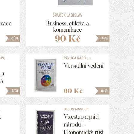
HLEDAT
ŠPAČEK LADISLAV
izace
Business, etiketa a
komunikace
90 Kč
8
/10
7
/10
V, ...
PAVLICA KAREL, ...
Versatilní vedení
 a
ká
60 Kč
7
/10
8
/10
N
OLSON MANCUR
t
Vzestup a pád
národů -
Ekonomický růst,