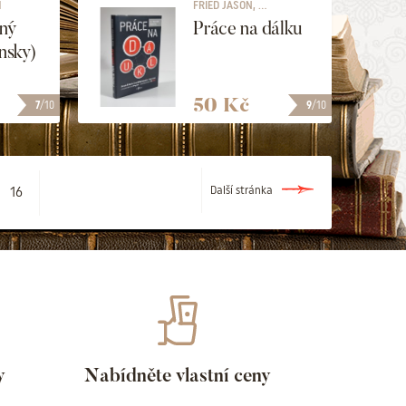
H
FRIED JASON, ...
ný
Práce na dálku
ensky)
50 Kč
7
/10
9
/10
16
Další stránka
y
Nabídněte vlastní ceny