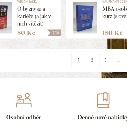
WELCH JACK, ...
KAUFMANN JOS
O byznysu a
MBA osob
kariéře (a jak v
kurz (slov
nich vítězit)
80 Kč
150 Kč
7
/10
1
2
3
...
Osobní odběr
Denně nové nabídk