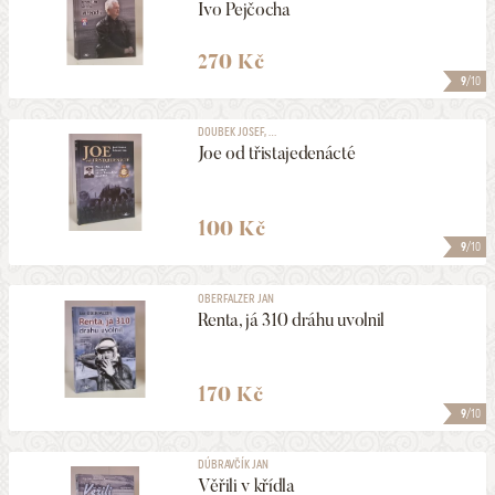
Ivo Pejčocha
270 Kč
9
/10
DOUBEK JOSEF, ...
Joe od třistajedenácté
100 Kč
9
/10
OBERFALZER JAN
Renta, já 310 dráhu uvolnil
170 Kč
9
/10
DÚBRAVČÍK JAN
Věřili v křídla