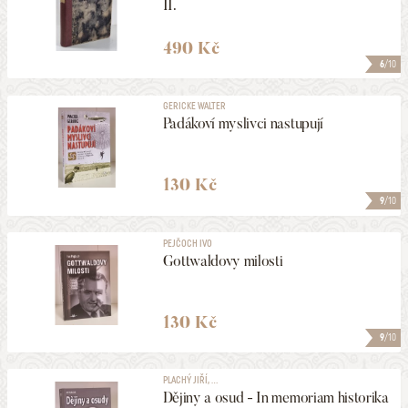
II.
490 Kč
6
/10
GERICKE WALTER
Padákoví myslivci nastupují
130 Kč
9
/10
PEJČOCH IVO
Gottwaldovy milosti
130 Kč
9
/10
PLACHÝ JIŘÍ, ...
Dějiny a osud - In memoriam historika