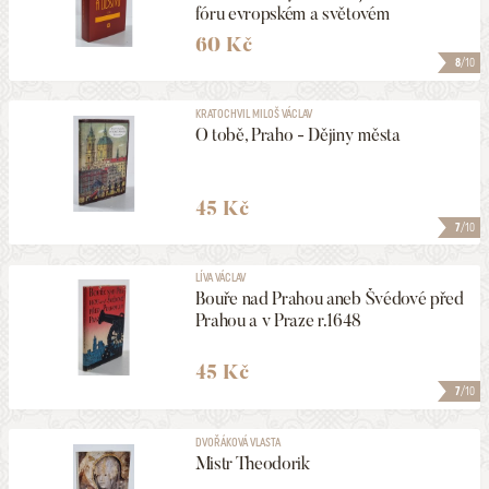
fóru evropském a světovém
60 Kč
8
/10
KRATOCHVIL MILOŠ VÁCLAV
O tobě, Praho - Dějiny města
45 Kč
7
/10
LÍVA VÁCLAV
Bouře nad Prahou aneb Švédové před
Prahou a v Praze r.1648
45 Kč
7
/10
DVOŘÁKOVÁ VLASTA
Mistr Theodorik