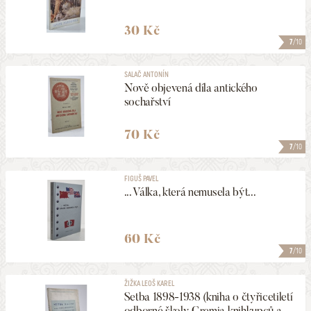
30 Kč
7
/10
SALAČ ANTONÍN
Nově objevená díla antického
sochařství
70 Kč
7
/10
FIGUŠ PAVEL
... Válka, která nemusela být...
60 Kč
7
/10
ŽIŽKA LEOŠ KAREL
Setba 1898-1938 (kniha o čtyřicetiletí
odborné školy Gremia knihkupců a