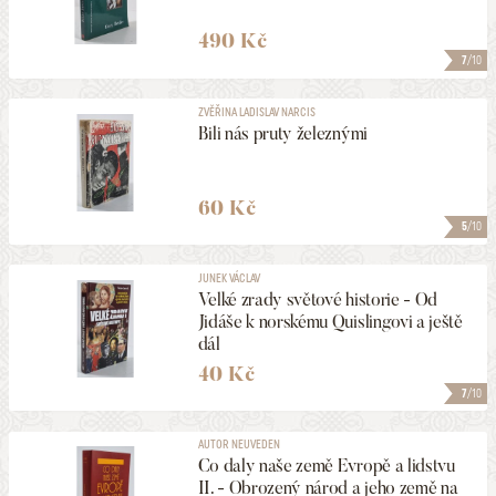
490 Kč
7
/10
ZVĚŘINA LADISLAV NARCIS
Bili nás pruty železnými
60 Kč
5
/10
JUNEK VÁCLAV
Velké zrady světové historie - Od
Jidáše k norskému Quislingovi a ještě
dál
40 Kč
7
/10
AUTOR NEUVEDEN
Co daly naše země Evropě a lidstvu
II. - Obrozený národ a jeho země na