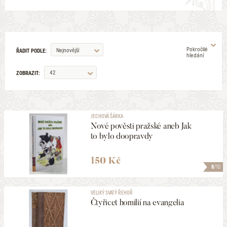
Pokročilé
Nejnovější
ŘADIT PODLE:
hledání
42
ZOBRAZIT:
AUTOR
JECHOVÁ ŠÁRKA
Nové pověsti pražské aneb Jak
ILUSTRÁTOR
to bylo doopravdy
VYDAVATELSTVÍ
150 Kč
8
/10
EDICE
VELIKÝ SVATÝ ŘEHOŘ
Čtyřicet homilií na evangelia
ŽÁNR