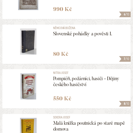
990 Kč
6
/10
NĚMCOVÁ BOŽENA
Slovenské pohádky a pověsti I.
80 Kč
7
/10
NITRA JOSEF
Pompiéři, požárníci, hasiči - Dějiny
českého hasičství
550 Kč
8
/10
SEKERA JOSEF
Malá knížka poutnická po staré mapě
domova