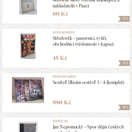
nakladatelů v Paze)
60 Kč
7
/10
AUTOR NEUVEDEN
Středověk - panovníci, rytíři,
obchodníci (vědomosti v kapse)
45 Kč
7
/10
BRZKOVSKÝ MAREK
Sestřel! Hlásím sestřel! 1 - 4 (komplet)
980 Kč
9
/10
HERBEN JAN
Jan Nepomucký - Spor dějin českých