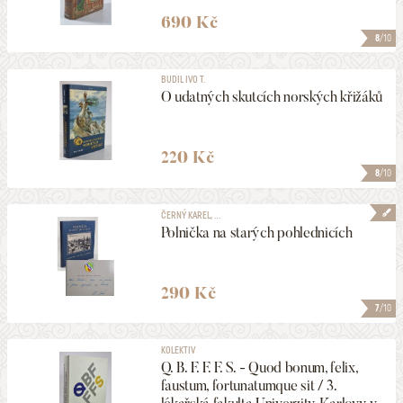
690 Kč
8
/10
BUDIL IVO T.
O udatných skutcích norských křižáků
220 Kč
8
/10
ČERNÝ KAREL, ...
Polnička na starých pohlednicích
290 Kč
7
/10
KOLEKTIV
Q. B. F. F. F. S. - Quod bonum, felix,
faustum, fortunatumque sit / 3.