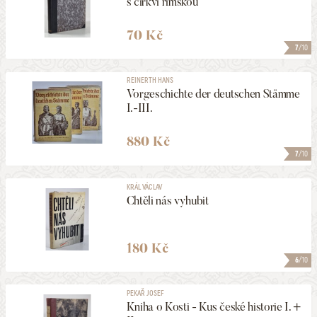
s církví římskou
70 Kč
7
/10
REINERTH HANS
Vorgeschichte der deutschen Stämme
I.-III.
880 Kč
7
/10
KRÁL VÁCLAV
Chtěli nás vyhubit
180 Kč
6
/10
PEKAŘ JOSEF
Kniha o Kosti - Kus české historie I. +