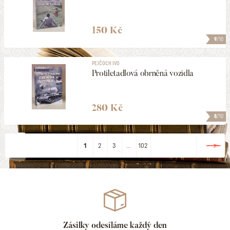
150 Kč
9
/10
PEJČOCH IVO
Protiletadlová obrněná vozidla
280 Kč
8
/10
1
2
3
...
102
Zásilky odesíláme každý den