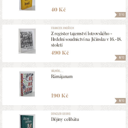
40 Kč
7
/10
FRANCEK JINDŘICH
Z register tajemství lotrovského -
Hrdelní soudnictví na Jičínsku v 16.-18.
století
490 Kč
8
/10
VÁLMÍKI, ...
Rámájanam
190 Kč
8
/10
DENZLER GEORG
Dějiny celibátu