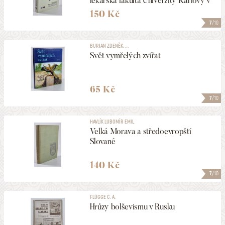
lékařská fakulta Univerzity Karlovy v
Praze
150 Kč
7
/10
BURIAN ZDENĚK, ...
Svět vymřelých zvířat
65 Kč
7
/10
HAVLÍK LUBOMÍR EMIL
Velká Morava a středoevropští
Slované
140 Kč
7
/10
FLÜGGE C. A.
Hrůzy bolševismu v Rusku