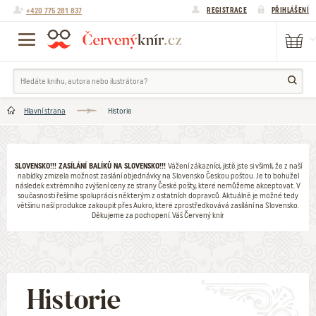
+420 775 281 837
REGISTRACE
PŘIHLÁŠENÍ
Hlavní strana
Historie
SLOVENSKO!!! ZASÍLÁNÍ BALÍKŮ NA SLOVENSKO!!!
Vážení zákazníci, jistě jste si všimli, že z naší
nabídky zmizela možnost zaslání objednávky na Slovensko Českou poštou. Je to bohužel
následek extrémního zvýšení ceny ze strany České pošty, které nemůžeme akceptovat. V
současnosti řešíme spolupráci s některým z ostatních dopravců. Aktuálně je možné tedy
většinu naší produkce zakoupit přes Aukro, které zprostředkovává zasílání na Slovensko.
Děkujeme za pochopení. Váš Červený knír
Historie