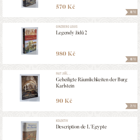
HLEDAT
570 Kč
8
/10
GINZBERG LOUIS
Legendy židů 2
980 Kč
8
/10
FAJT JIŘÍ, ...
Geheiligte Räumlichkeiten der Burg
Karlstein
90 Kč
7
/10
KOLEKTIV
Description de L´Egypte