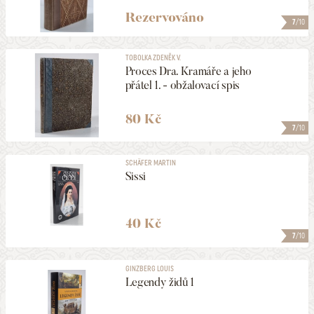
Rezervováno
7
/10
PODEPSANÉ
TOBOLKA ZDENĚK V.
Proces Dra. Kramáře a jeho
VYDÁNO V LETECH
přátel 1. - obžalovací spis
1776
2026
80 Kč
MAXIMÁLNÍ CENA
7
/10
7990 Kč
SCHÄFER MARTIN
Sissi
ZOBRAZOVAT KVALITU
1 a lepší
40 Kč
7
/10
ULOŽIT MEZI MÉ KATEGORIE
GINZBERG LOUIS
Legendy židů 1
4309
NALEZENO
POLOŽEK