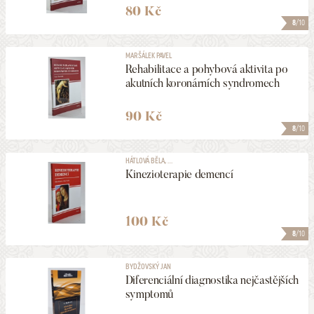
80 Kč
8
/10
MARŠÁLEK PAVEL
Rehabilitace a pohybová aktivita po
akutních koronárních syndromech
90 Kč
8
/10
HÁTLOVÁ BĚLA, ...
Kinezioterapie demencí
100 Kč
8
/10
BYDŽOVSKÝ JAN
Diferenciální diagnostika nejčastějších
symptomů