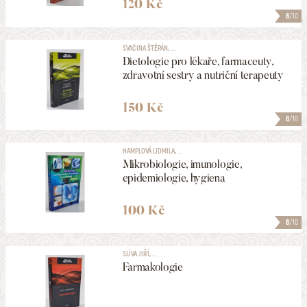
120 Kč
8
/10
SVAČINA ŠTĚPÁN, ...
Dietologie pro lékaře, farmaceuty,
zdravotní sestry a nutriční terapeuty
150 Kč
8
/10
HAMPLOVÁ LIDMILA, ...
Mikrobiologie, imunologie,
epidemiologie, hygiena
100 Kč
8
/10
SLÍVA JIŘÍ, ...
Farmakologie