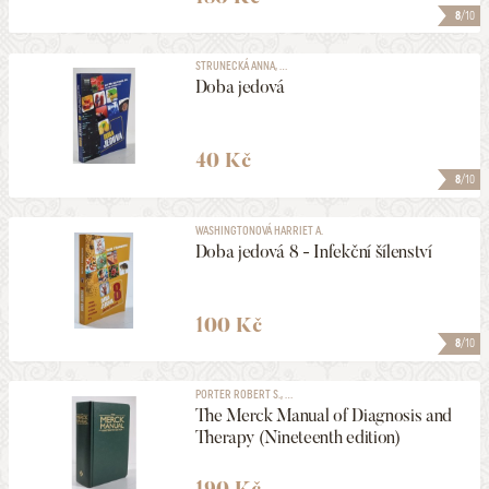
8
/10
STRUNECKÁ ANNA, ...
Doba jedová
40 Kč
8
/10
WASHINGTONOVÁ HARRIET A.
Doba jedová 8 - Infekční šílenství
100 Kč
8
/10
PORTER ROBERT S., ...
The Merck Manual of Diagnosis and
Therapy (Nineteenth edition)