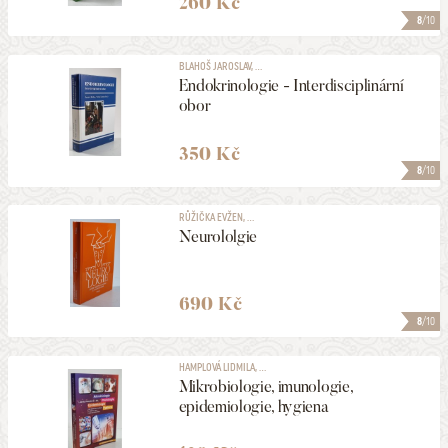
260 Kč
8
/10
BLAHOŠ JAROSLAV, ...
Endokrinologie - Interdisciplinární
obor
350 Kč
8
/10
RŮŽIČKA EVŽEN, ...
Neurololgie
690 Kč
8
/10
HAMPLOVÁ LIDMILA, ...
Mikrobiologie, imunologie,
epidemiologie, hygiena