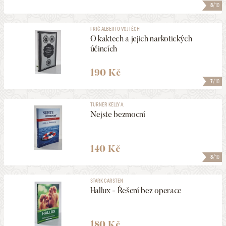
8
/10
FRIČ ALBERTO VOJTĚCH
O kaktech a jejich narkotických
účincích
190 Kč
7
/10
TURNER KELLY A.
Nejste bezmocní
140 Kč
8
/10
STARK CARSTEN
Hallux - Řešení bez operace
180 Kč