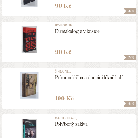
90 Kč
8
/10
HYNIE SIXTUS
Farmakologie v kostce
90 Kč
7
/10
ŠIMSA JAN, ...
Přírodní léčba a domácí lékař I. díl
190 Kč
6
/10
MARSH RICHARD, ...
Pohřbený zaživa