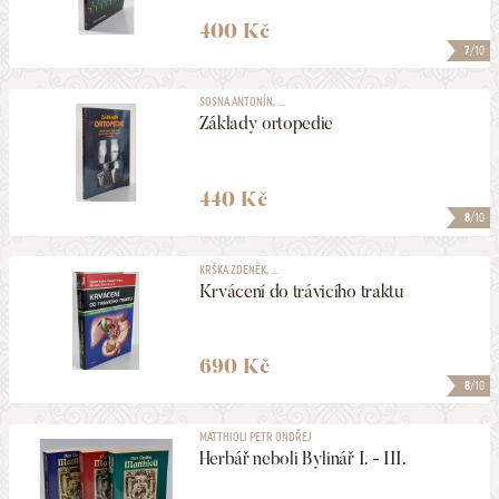
400 Kč
7
/10
SOSNA ANTONÍN, ...
Základy ortopedie
440 Kč
8
/10
KRŠKA ZDENĚK, ...
Krvácení do trávicího traktu
690 Kč
8
/10
MATTHIOLI PETR ONDŘEJ
Herbář neboli Bylinář I. - III.