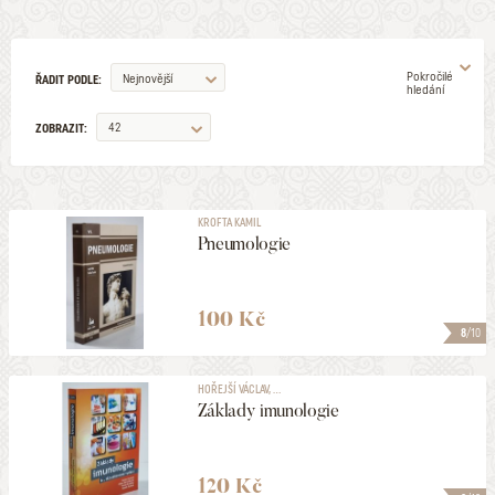
Pokročilé
Nejnovější
ŘADIT PODLE:
hledání
42
ZOBRAZIT:
AUTOR
KROFTA KAMIL
Pneumologie
ILUSTRÁTOR
VYDAVATELSTVÍ
100 Kč
8
/10
EDICE
HOŘEJŠÍ VÁCLAV, ...
Základy imunologie
ŽÁNR
120 Kč