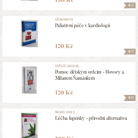
190 Kč
8
/10
GŘIVA MARTIN
Paliativní péče v kardiologii
120 Kč
8
/10
HOŘEJŠÍ JAROSLAV, ...
Pomoc dětským srdcím - Hovory a
Milanem Šamánkem
120 Kč
9
/10
PAGANO JOHN O.
Léčba lupénky - přírodní alternativa