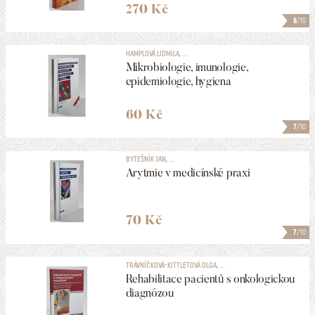
270 Kč
8
/10
HAMPLOVÁ LIDMILA, ...
Mikrobiologie, imunologie,
epidemiologie, hygiena
60 Kč
7
/10
BYTEŠNÍK JAN, ...
Arytmie v medicínské praxi
70 Kč
7
/10
TRÁVNÍČKOVÁ-KITTLETOVÁ OLGA, ...
Rehabilitace pacientů s onkologickou
diagnózou