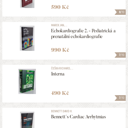
590 Kč
8
/10
MAREK JAN, ...
Echokardiografie 2. - Pediatrická a
prenatální echokardiografie
990 Kč
7
/10
ČEŠKA RICHARD, ...
Interna
490 Kč
7
/10
BENNETT DAVID H.
Bennett´s Cardiac Arrhytmias