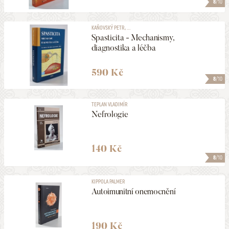
8
/10
PODEPSANÉ
KAŇOVSKÝ PETR, ...
Spasticita - Mechanismy,
VYDÁNO V LETECH
diagnostika a léčba
1806
2026
590 Kč
MAXIMÁLNÍ CENA
8
/10
2250 Kč
TEPLAN VLADIMÍR
Nefrologie
ZOBRAZOVAT KVALITU
1 a lepší
140 Kč
8
/10
ULOŽIT MEZI MÉ KATEGORIE
KIPPOLA PALMER
Autoimunitní onemocnění
518
NALEZENO
POLOŽEK
HLEDAT
190 Kč