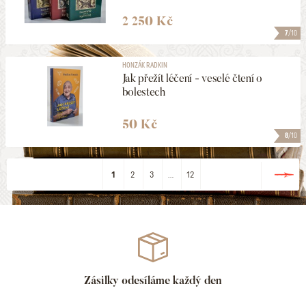
2 250 Kč
7
/10
HONZÁK RADKIN
Jak přežít léčení - veselé čtení o
bolestech
50 Kč
8
/10
1
2
3
...
12
Zásilky odesíláme každý den