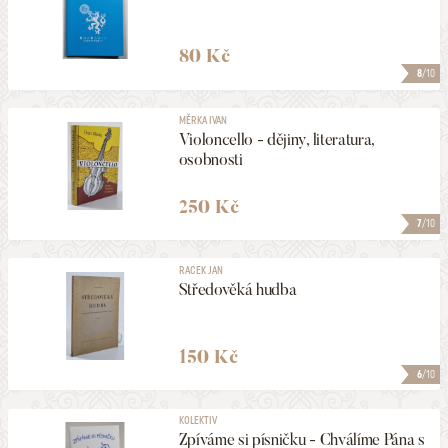
80 Kč
8
/10
MĚRKA IVAN
Violoncello - dějiny, literatura,
osobnosti
250 Kč
7
/10
RACEK JAN
Středověká hudba
150 Kč
6
/10
KOLEKTIV
Zpíváme si písničku - Chválíme Pána s