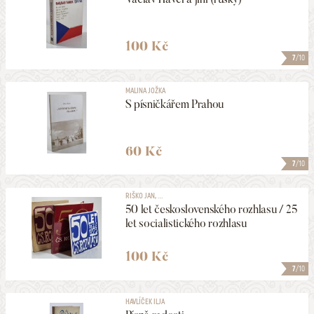
100 Kč
7
/10
MALINA JOŽKA
S písničkářem Prahou
60 Kč
7
/10
RIŠKO JAN, ...
50 let československého rozhlasu / 25
let socialistického rozhlasu
100 Kč
7
/10
HAVLÍČEK ILJA