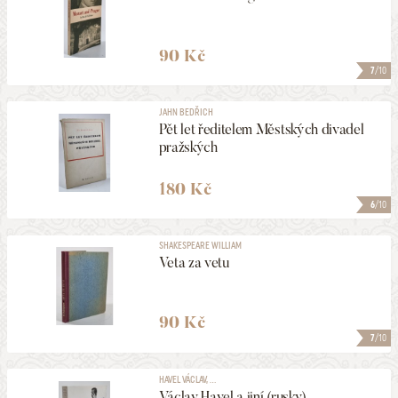
90 Kč
7
/10
JAHN BEDŘICH
Pět let ředitelem Městských divadel
pražských
180 Kč
6
/10
SHAKESPEARE WILLIAM
Veta za vetu
90 Kč
7
/10
HAVEL VÁCLAV, ...
Václav Havel a jiní (rusky)