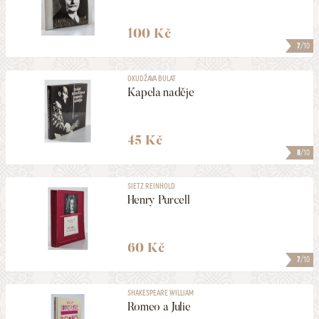
100 Kč
7
/10
OKUDŽAVA BULAT
Kapela naděje
45 Kč
8
/10
SIETZ REINHOLD
Henry Purcell
60 Kč
7
/10
SHAKESPEARE WILLIAM
Romeo a Julie