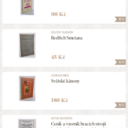
90 Kč
8
/10
HELFERT VLADIMÍR
Bedřich Smetana
45 Kč
6
/10
SVOBODA PAVEL
Světské kánony
180 Kč
8
/10
AUTOR NEUVEDEN
Ceník a vzorník hracích strojů