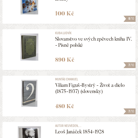
1687
NALEZENO
POLOŽEK
HLEDAT
100 Kč
8
/10
KUBA LUDVÍK
Slovanstvo ve svých zpěvech kniha IV.
- Písně polské
890 Kč
7
/10
MUNTÁG EMANUEL
Viliam Figuš-Bystrý - Život a dielo
(1875-1937) (slovensky)
480 Kč
7
/10
AUTOR NEUVEDEN, ...
Leoš Janáček 1854-1928