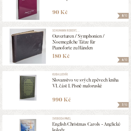
90 Kč
8
/10
PODEPSANÉ
SCHUMANN ROBERT, ...
Ouverturen / Symphonien /
VYDÁNO V LETECH
Noemegilche Tätze für
1856
2026
Pianoforte zu Händen
180 Kč
MAXIMÁLNÍ CENA
6
/10
3500 Kč
KUBA LUDVÍK
Slovanstvo ve svých zpěvech kniha
ZOBRAZOVAT KVALITU
VI. část I. Písně maloruské
1 a lepší
990 Kč
7
/10
ULOŽIT MEZI MÉ KATEGORIE
SVOBODA PAVEL
English Christmas Carols - Anglické
koledy