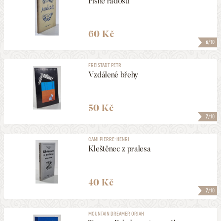
Písně radosti
60 Kč
6
/10
FREISTADT PETR
Vzdálené břehy
50 Kč
7
/10
CAMI PIERRE-HENRI
Kleštěnec z pralesa
40 Kč
7
/10
MOUNTAIN DREAMER ORIAH