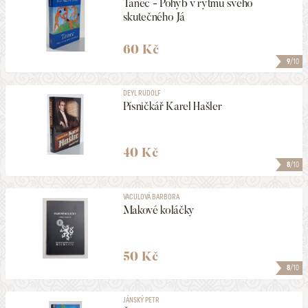
Tanec - Pohyb v rytmu svého
skutečného Já
60 Kč
9
/10
DEYL RUDOLF
Písničkář Karel Hašler
40 Kč
8
/10
VACULOVÁ BARBORA
Makové koláčky
50 Kč
8
/10
JÁNSKÝ PETR