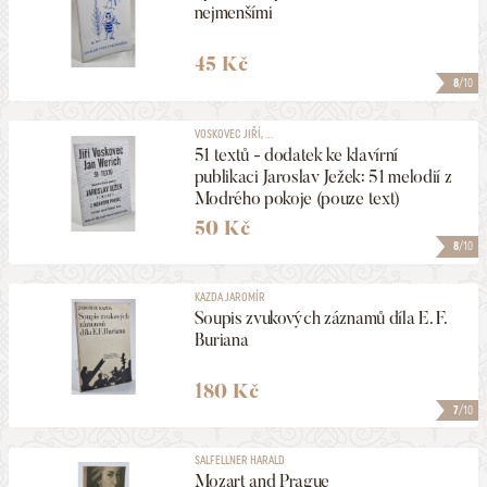
nejmenšími
45 Kč
8
/10
VOSKOVEC JIŘÍ, ...
51 textů - dodatek ke klavírní
publikaci Jaroslav Ježek: 51 melodií z
Modrého pokoje (pouze text)
50 Kč
8
/10
KAZDA JAROMÍR
Soupis zvukových záznamů díla E. F.
Buriana
180 Kč
7
/10
SALFELLNER HARALD
Mozart and Prague