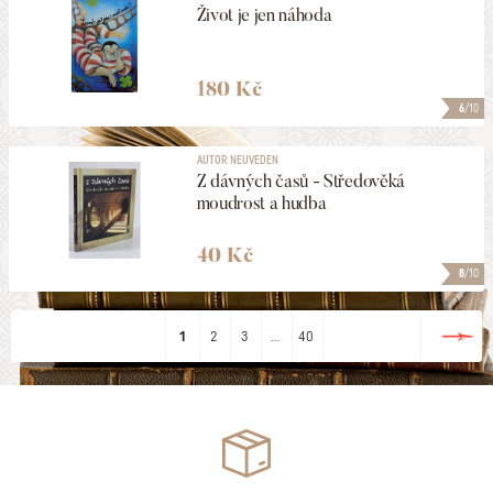
Život je jen náhoda
180 Kč
6
/10
AUTOR NEUVEDEN
Z dávných časů - Středověká
moudrost a hudba
40 Kč
8
/10
1
2
3
...
40