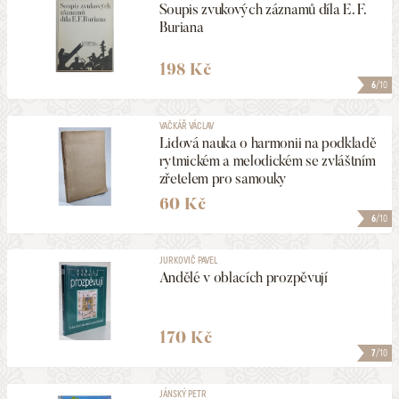
Soupis zvukových záznamů díla E. F.
Buriana
198 Kč
6
/10
VAČKÁŘ VÁCLAV
Lidová nauka o harmonii na podkladě
rytmickém a melodickém se zvláštním
zřetelem pro samouky
60 Kč
6
/10
JURKOVIČ PAVEL
Andělé v oblacích prozpěvují
170 Kč
7
/10
JÁNSKÝ PETR