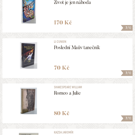
Život je jen náhoda
170 Kč
7
/10
LI CUNXIN
Poslední Maův tanečník
70 Kč
7
/10
SHAKESPEARE WILLIAM
Romeo a Julie
80 Kč
7
/10
KAZDA JAROMÍR