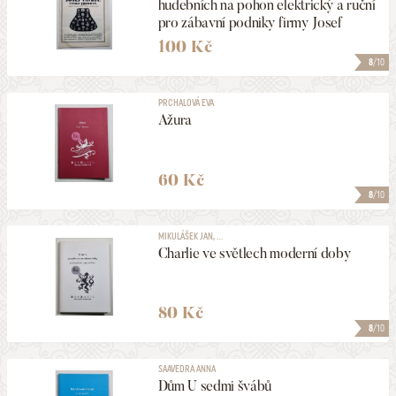
hudebních na pohon elektrický a ruční
pro zábavní podniky firmy Josef
Vavřín
100 Kč
8
/10
PRCHALOVÁ EVA
Ažura
60 Kč
8
/10
MIKULÁŠEK JAN, ...
Charlie ve světlech moderní doby
80 Kč
8
/10
SAAVEDRA ANNA
Dům U sedmi švábů