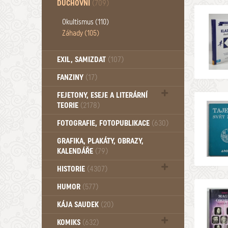
DUCHOVNÍ
(709)
Okultismus (110)
Záhady (105)
EXIL, SAMIZDAT
(107)
FANZINY
(17)
FEJETONY, ESEJE A LITERÁRNÍ
TEORIE
(2178)
Citáty, aforismy, snáře, přísloví,
FOTOGRAFIE, FOTOPUBLIKACE
(630)
afirmace (106)
GRAFIKA, PLAKÁTY, OBRAZY,
KALENDÁŘE
(79)
HISTORIE
(4307)
Mytologie, Mýty, Báje, Pověsti (203)
HUMOR
(577)
KÁJA SAUDEK
(20)
KOMIKS
(632)