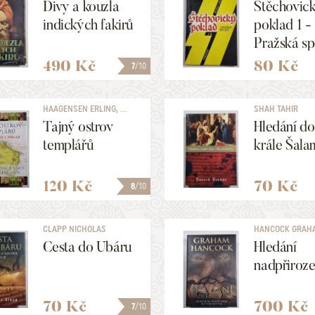
Divy a kouzla
Štěchovic
indických fakirů
poklad 1 -
Pražská sp
490 Kč
80 Kč
7
/10
HAAGENSEN ERLING, ...
SHAH TAHIR
Tajný ostrov
Hledání do
templářů
krále Šal
120 Kč
70 Kč
8
/10
CLAPP NICHOLAS
HANCOCK GRAH
Cesta do Ubáru
Hledání
nadpřiroz
70 Kč
700 Kč
7
/10