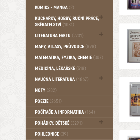
Komiks - Čtyřlístek (234)
KOMIKS - MANGA
(2)
Komiks - Ostatní (180)
KUCHAŘKY, HOBBY, RUČNÍ PRÁCE,
SBĚRATELSTVÍ
(1031)
Dům a byt (102)
LITERATURA FAKTU
(2731)
Katalogy (503)
MAPY, ATLASY, PRŮVODCE
(898)
MATEMATIKA, FYZIKA, CHEMIE
(307)
MEDICÍNA, LÉKAŘSKÉ
(518)
NAUČNÁ LITERATURA
(4867)
Zdraví a zdraví životní styl (510)
NOTY
(282)
POEZIE
(2651)
POČÍTAČE A INFORMATIKA
(164)
POHÁDKY, DĚTSKÉ
(3291)
Pro děti a mládež (2887)
POHLEDNICE
(39)
Pohádky, Dětské - Do roku 1948 (175)