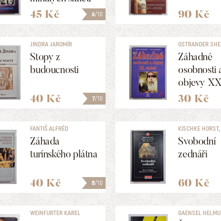
45 Kč
90 Kč
6
/10
JINDRA JAROMÍR
OSTRANDER SHEIL
Stopy z
Záhadné
budoucnosti
osobnosti 
objevy XX
století
40 Kč
30 Kč
7
/10
FANTIŠ ALFRÉD
KISCHKE HORST, .
Záhada
Svobodní
turínského plátna
zednáři
40 Kč
60 Kč
8
/10
WEINFURTER KAREL
GAENSEL HELMU