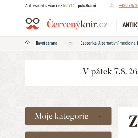
Antikvariát s více než
50 914
položkami
+420 775 2
ANTIK
Hlavní strana
Esoterika, Alternativní medicína,
V pátek 7.8. 2
Moje kategorie
Z