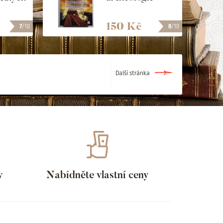
150 Kč
7
/10
8
/10
Další stránka
y
Nabídněte vlastní ceny