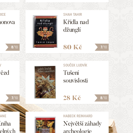
RICE
SHAH TAHIR
monova
Křídla nad
džunglí
80 Kč
8
/10
7
/10
V
SOUČEK LUDVÍK
vězd
Tušení
souvislosti
28 Kč
7
/10
8
/10
JANE
HABECK REINHARD
Kniha
Největší záhady
telných
archeologie