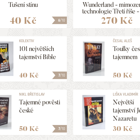
Tušení stínu
Wunderland - mimoze
technologie Třetí říše - 
40 Kč
270 Kč
6
/10
KOLEKTIV
ČESAL ALEŠ
101 největších
Toulky če
tajemství Bible
tajemnem
40 Kč
50 Kč
7
/10
NIKL BŘETISLAV
LIŠKA VLADIMÍR
Tajemné pověsti
Největší
české
tajemství J
Nazaretu
50 Kč
30 Kč
7
/10