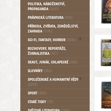
POLITIKA, NÁBOŽENSTVÍ,
Pohádky, Dětské - Od roku 1949 (257)
PROPAGANDA
(2631)
PRÁVNICKÁ LITERATURA
(410)
PŘÍRODA, ZVÍŘATA, ZEMĚDĚLSTVÍ,
ZAHRADA
(1176)
SCI-FI, FANTASY, HORROR
(2536)
UFO (14)
ROZHOVORY, REPORTÁŽE,
ŽURNALISTIKA
(187)
SKAUT, JUNÁK, CHLAPECKÉ
(330)
SLOVNÍKY
(396)
SPOLEČENSKÉ A HUMANITNÍ VĚDY
(2292)
Pedagogika (191)
SPORT
(459)
Filozofie, sociologie (859)
STARÉ TISKY
(10)
Psychologie a osobní rozvoj (761)
SVĚTOVÁ LITERATURA
(1754)