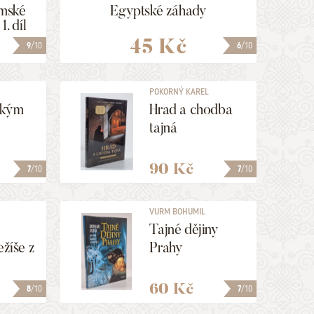
mské
Egyptské záhady
1. díl
45 Kč
9
/10
6
/10
POKORNÝ KAREL
ským
Hrad a chodba
tajná
90 Kč
7
/10
7
/10
VURM BOHUMIL
Tajné dějiny
ežíše z
Prahy
60 Kč
8
/10
7
/10