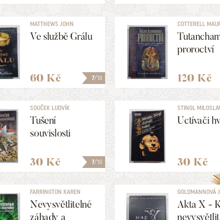
MATTHEWS JOHN
COTTERELL MAU
Ve službě Grálu
Tutancha
proroctví
60 Kč
120 Kč
7
/10
SOUČEK LUDVÍK
STINGL MILOSLA
Tušení
Uctívači h
souvislosti
30 Kč
30 Kč
7
/10
FARRINGTON KAREN
GOLDMANNOVÁ 
Nevysvětlitelné
Akta X - 
záhady a
nevysvětli