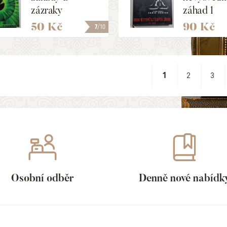
zázraky
záhad 1
50 Kč
90 Kč
7
/10
1
2
3
Osobní odběr
Denně nové nabídk