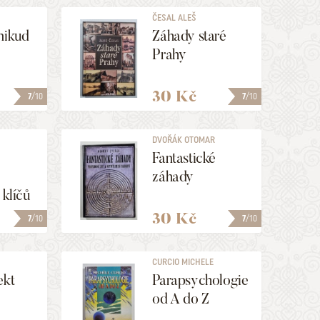
ČESAL ALEŠ
nikud
Záhady staré
Prahy
30 Kč
7
/10
7
/10
DVOŘÁK OTOMAR
Fantastické
záhady
 klíčů
30 Kč
7
/10
7
/10
CURCIO MICHELE
ekt
Parapsychologie
od A do Z