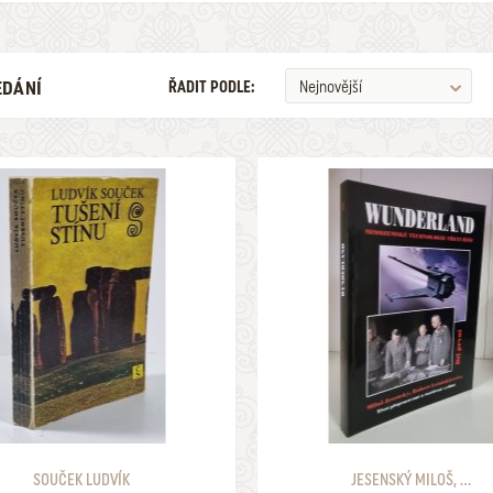
EDÁNÍ
ŘADIT PODLE:
Nejnovější
ILUSTRÁTOR
ŽÁNR
V LETECH
MAXIMÁLNÍ CENA
2026
105
ULOŽIT MEZI MÉ KATEGORIE
NALEZENO
POLOŽEK
SOUČEK LUDVÍK
JESENSKÝ MILOŠ, ...