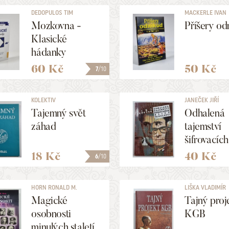
DEDOPULOS TIM
MACKERLE IVAN
Mozkovna -
Příšery od
Klasické
hádanky
60 Kč
50 Kč
7
/10
KOLEKTIV
JANEČEK JIŘÍ
Tajemný svět
Odhalená
záhad
tajemství
šifrovacích
minulosti
18 Kč
40 Kč
6
/10
HORN RONALD M.
LIŠKA VLADIMÍR
Magické
Tajný proj
osobnosti
KGB
minulých staletí