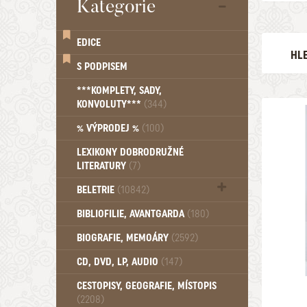
Kategorie
EDICE
HL
S PODPISEM
AUTOR
***KOMPLETY, SADY,
KONVOLUTY***
(344)
EDICE
% VÝPRODEJ %
(100)
LEXIKONY DOBRODRUŽNÉ
LITERATURY
(7)
VYDÁNO 
BELETRIE
(10842)
1946
Beletrie - Historická (1388)
BIBLIOFILIE, AVANTGARDA
(180)
Beletrie - Humoristické (501)
BIOGRAFIE, MEMOÁRY
(2592)
Beletrie - Povídky (1758)
Beletrie - Thrillery, krimi (1179)
CD, DVD, LP, AUDIO
(147)
Beletrie - Válečné romány (489)
Beletrie - Ženské a dívčí romány
CESTOPISY, GEOGRAFIE, MÍSTOPIS
(2208)
(1522)