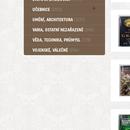
UČEBNICE
(3153)
Učebnice - Jazykové (1297)
UMĚNÍ, ARCHITEKTURA
(2227)
Učebnice - SŠ (789)
VARIA, OSTATNÍ NEZAŘAZENÉ
(345)
Učebnice - VŠ (259)
Učebnice - ZŠ (556)
VĚDA, TECHNIKA, PRŮMYSL
(778)
Učebnice - Ostatní (499)
VOJENSKÉ, VÁLEČNÉ
(906)