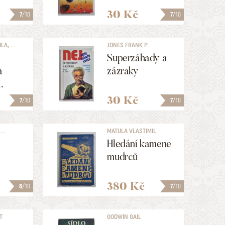
30 Kč
7
/10
7
/10
A, ...
JONES FRANK P.
Superzáhady a
a
zázraky
.
30 Kč
7
/10
7
/10
..
MATULA VLASTIMIL
Hledání kamene
mudrců
380 Kč
8
/10
7
/10
T
GODWIN GAIL