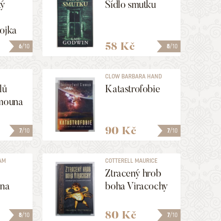
ký
Sídlo smutku
ojka
58 Kč
6
/10
8
/10
CLOW BARBARA HAND
lů
Katastrofobie
amouna
90 Kč
7
/10
7
/10
AM
COTTERELL MAURICE
Ztracený hrob
ena
boha Viracochy
80 Kč
8
/10
7
/10