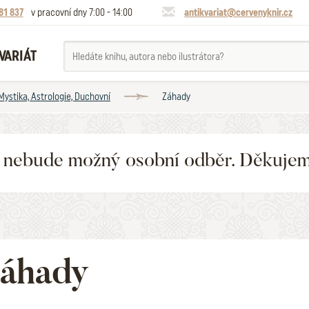
81 837
v pracovní dny 7:00 - 14:00
antikvariat@cervenyknir.cz
VARIÁT
 Mystika, Astrologie, Duchovní
Záhady
6 nebude možný osobní odběr. Děkuje
áhady