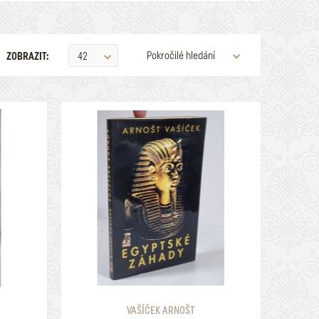
Pokročilé hledání
ZOBRAZIT:
42
VYDAVATELSTVÍ
PODEPSANÉ
ZOBRAZOVAT KVALITU
700 Kč
1 a lepší
HLEDAT
VAŠÍČEK ARNOŠT