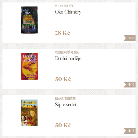
VOLNÝ ZDENĚK
Oko Chiméry
28 Kč
7
/10
VERNEROVÁ PETRA
Druhá naděje
50 Kč
8
/10
BLAKE JENNIFER
Šíp v srdci
50 Kč
8
/10