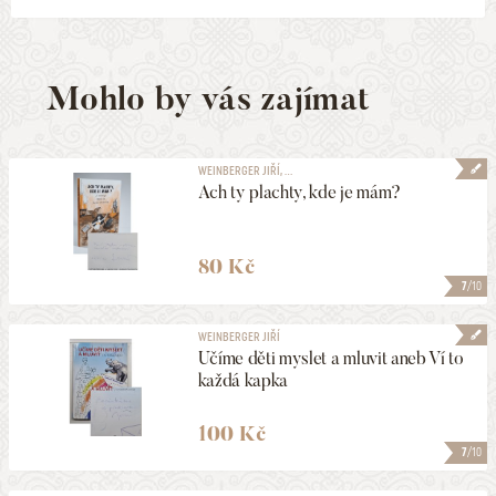
Mohlo by vás zajímat
WEINBERGER JIŘÍ, ...
Ach ty plachty, kde je mám?
80 Kč
7
/10
WEINBERGER JIŘÍ
Učíme děti myslet a mluvit aneb Ví to
každá kapka
100 Kč
7
/10