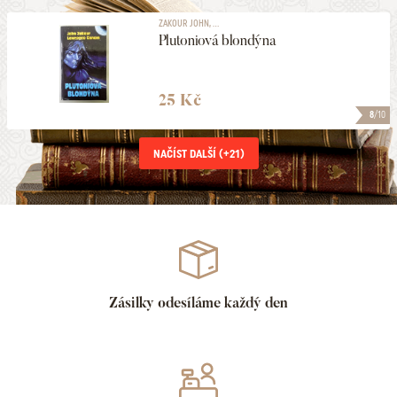
ZAKOUR JOHN, ...
Plutoniová blondýna
25 Kč
8
/10
NAČÍST DALŠÍ (+
21
)
Zásilky odesíláme každý den