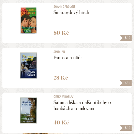
SWANN CAROLYNE
Smaragdový hřích
80 Kč
8
/10
ŠMÍD JAN
Panna a rentiér
28 Kč
8
/10
ČEJKA JAROSLAV
Satan a liška a další příběhy o
houbách a o milování
40 Kč
8
/10