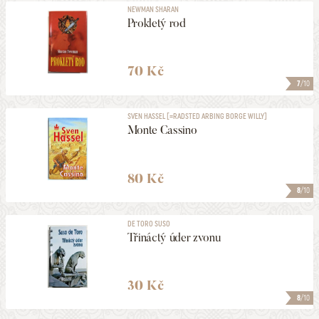
NEWMAN SHARAN
Prokletý rod
70 Kč
7
/10
SVEN HASSEL [=RADSTED ARBING BORGE WILLY]
Monte Cassino
80 Kč
8
/10
DE TORO SUSO
Třináctý úder zvonu
30 Kč
8
/10