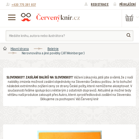
+420 775 281 837
REGISTRACE
PŘIHLÁŠENÍ
Hlavní strana
Beletrie
Nerovnováha a jiné povídky (Jiří Weinberger)
SLOVENSKO!!! ZASÍLÁNÍ BALÍKŮ NA SLOVENSKO!!!
Vážení zákazníci, jistě jste si všimli, že z naší
nabídky zmizela možnost zaslání objednávky na Slovensko Českou poštou. Je to bohužel
následek extrémního zvýšení ceny ze strany České pošty, které nemůžeme akceptovat. V
současnosti řešíme spolupráci s některým z ostatních dopravců. Aktuálně je možné tedy
většinu naší produkce zakoupit přes Aukro, které zprostředkovává zasílání na Slovensko.
Děkujeme za pochopení. Váš Červený knír