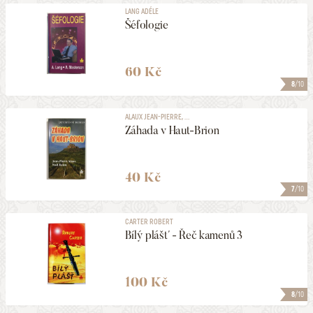
LANG ADÉLE
Šéfologie
60 Kč
8
/10
ALAUX JEAN-PIERRE, ...
Záhada v Haut-Brion
40 Kč
7
/10
CARTER ROBERT
Bílý plášť - Řeč kamenů 3
100 Kč
8
/10