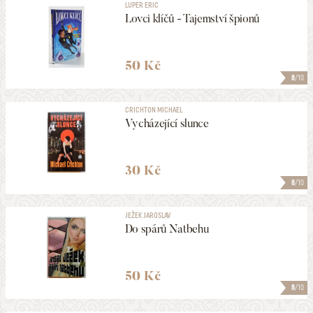
LUPER ERIC
Lovci klíčů - Tajemství špionů
50 Kč
8
/10
CRICHTON MICHAEL
Vycházející slunce
30 Kč
8
/10
JEŽEK JAROSLAV
Do spárů Natbehu
50 Kč
8
/10