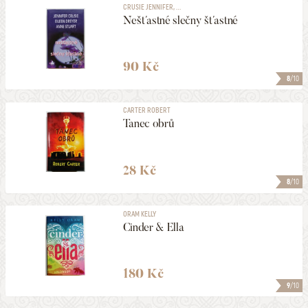
CRUSIE JENNIFER, ...
Nešťastné slečny šťastné
90 Kč
8
/10
CARTER ROBERT
Tanec obrů
28 Kč
8
/10
ORAM KELLY
Cinder & Ella
180 Kč
9
/10