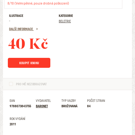
8/10 (Velmi pěkné, pouze drobná poškození)
ILUSTRACE
KATEGORIE
-
BELETRIE
DALŠÍ INFORMACE
40 Kč
KOUPIT KNIHU
PRO MĚ NEZOBRAZOVAT
EAN
VYDAVATEL
TYP VAZBY
POČET STRAN
9788073843755
BARONET
BROŽOVANÁ
84
ROK VYDÁNÍ
2011