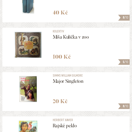
40 Kč
8
/10
KOLEKTIV
Míša Kulička v zoo
100 Kč
5
/10
SIMMS WILLIAM GILMORE
Major Singleton
20 Kč
8
/10
HERBERT XAVIER
Rajské peklo