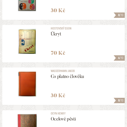
30 Kč
8
/10
HOSTOVSKÝ EGON
Úkryt
70 Kč
6
/10
WASSERMANN JAKOB
Co platno člověku
30 Kč
8
/10
OEYN HENRY
Ocelové pěsti