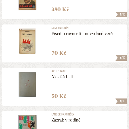
380 Kč
5
/10
SOVA ANTONÍN
Píseň o rovnosti - nevydané verše
70 Kč
6
/10
ARBES JAKUB
Mesiáš I.-II.
50 Kč
8
/10
LANGER FRANTIŠEK
Zázrak v rodině