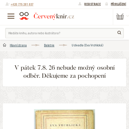
+420 775 281 837
REGISTRACE
PŘIHLÁŠENÍ
Hlavní strana
Beletrie
U divadla (Eva Vrchlická)
V pátek 7.8. 26 nebude možný osobní
odběr. Děkujeme za pochopení