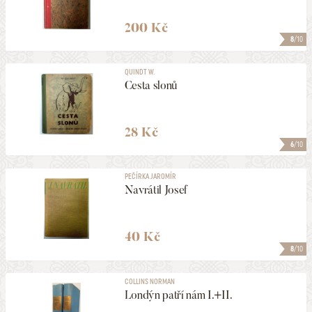
200 Kč
8
/10
QUINDT W.
Cesta slonů
28 Kč
6
/10
PEČÍRKA JAROMÍR
Navrátil Josef
40 Kč
8
/10
COLLINS NORMAN
Londýn patří nám I.+II.