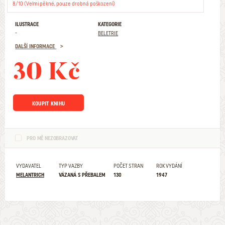
8/10 (Velmi pěkné, pouze drobná poškození)
ILUSTRACE
KATEGORIE
-
BELETRIE
DALŠÍ INFORMACE
30 Kč
KOUPIT KNIHU
PRO MĚ NEZOBRAZOVAT
VYDAVATEL
TYP VAZBY
POČET STRAN
ROK VYDÁNÍ
MELANTRICH
VÁZANÁ S PŘEBALEM
130
1947