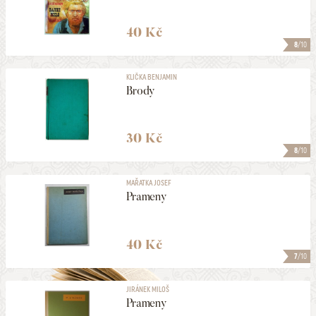
40 Kč
8
/10
KLIČKA BENJAMIN
Brody
30 Kč
8
/10
MAŘATKA JOSEF
Prameny
40 Kč
7
/10
JIRÁNEK MILOŠ
Prameny