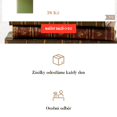
38 Kč
7
/10
NAČÍST DALŠÍ (+
21
)
Zásilky odesíláme každý den
Osobní odběr