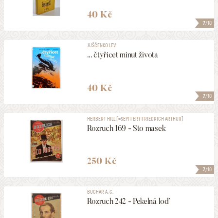
40 Kč
7
/10
JUŠČENKO LEV
... čtyřicet minut života
40 Kč
7
/10
HERBERT HILL [=SEYFFERT FRIEDRICH ARTHUR]
Rozruch 169 - Sto masek
250 Kč
7
/10
BUCHAR A. C.
Rozruch 242 - Pekelná loď