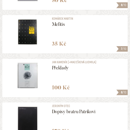
50 Kč
8
/10
KOMÁREK MARTIN
Mefitis
35 Kč
7
/10
JAN KAMENÍK [=MACEŠKOVÁ LUDMILA]
Překlady
100 Kč
8
/10
JERONÝM OTEC
Dopisy bratru Patrikovi