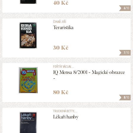
40 Kč
6
/10
ČIHAŘ JIŘÍ
Teraristika
30 Kč
7
/10
FOŘTÍK VÁCLAV, ...
IQ Mensa 8/2001 - Magické obrazce
-
80 Kč
8
/10
TRUCKOVÁ BETTY, ...
Lékaři hanby