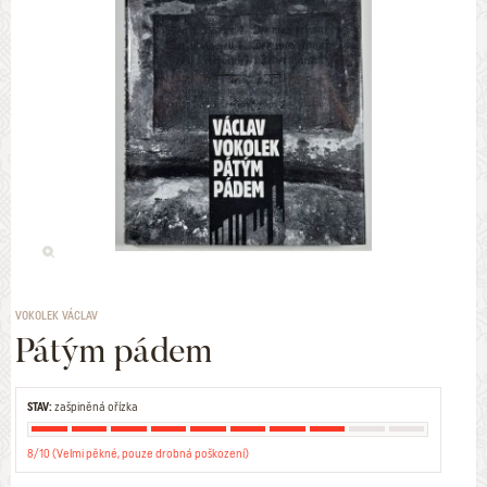
VOKOLEK VÁCLAV
Pátým pádem
STAV:
zašpiněná ořízka
8/10 (Velmi pěkné, pouze drobná poškození)