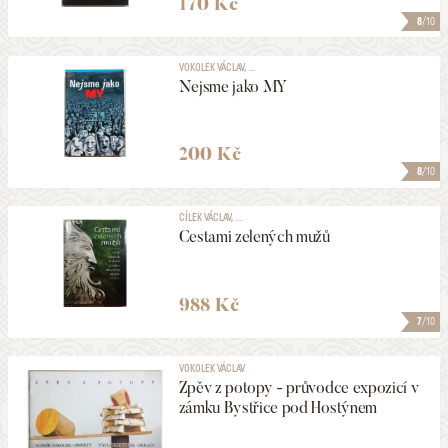
170 Kč
8
/10
VOKOLEK VÁCLAV, ...
Nejsme jako MY
200 Kč
8
/10
CÍLEK VÁCLAV, ...
Cestami zelených mužů
988 Kč
7
/10
VOKOLEK VÁCLAV
Zpěv z potopy - průvodce expozicí v
zámku Bystřice pod Hostýnem