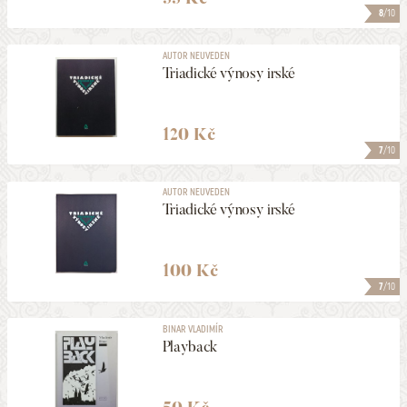
8
/10
AUTOR NEUVEDEN
Triadické výnosy irské
120 Kč
7
/10
AUTOR NEUVEDEN
Triadické výnosy irské
100 Kč
7
/10
BINAR VLADIMÍR
Playback