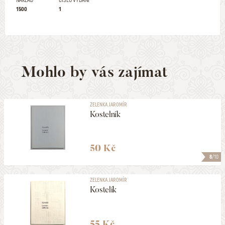
NÁKLAD
ČÍSLO VYDÁNÍ
1500
1
Mohlo by vás zajímat
ZELENKA JAROMÍR
Kostelník
50 Kč
8
/10
ZELENKA JAROMÍR
Kostelík
55 Kč