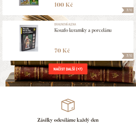
100 Kč
7
/10
BRAUNOVÁ ALENA
Kouzlo keramiky a porcelánu
70 Kč
7
/10
NAČÍST DALŠÍ (+
7
)
Zásilky odesíláme každý den