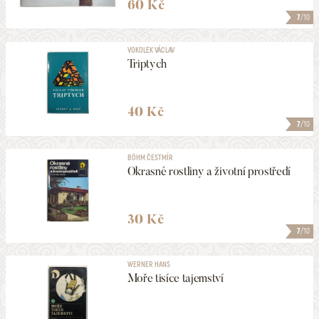
60 Kč
7
/10
VOKOLEK VÁCLAV
Triptych
40 Kč
7
/10
BÖHM ČESTMÍR
Okrasné rostliny a životní prostředí
30 Kč
7
/10
WERNER HANS
Moře tisíce tajemství