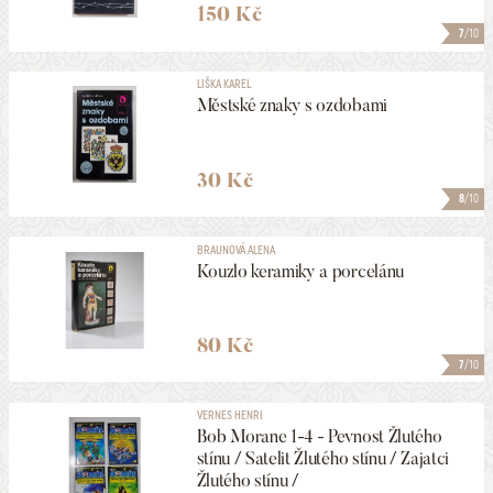
150 Kč
7
/10
LIŠKA KAREL
Městské znaky s ozdobami
30 Kč
8
/10
BRAUNOVÁ ALENA
Kouzlo keramiky a porcelánu
80 Kč
7
/10
VERNES HENRI
Bob Morane 1-4 - Pevnost Žlutého
stínu / Satelit Žlutého stínu / Zajatci
Žlutého stínu /