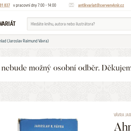
81 837
v pracovní dny 7:00 - 14:00
antikvariat@cervenyknir.cz
VARIÁT
lad (Jaroslav Raimund Vávra)
6 nebude možný osobní odběr. Děkuje
VÁVRA JA
Ah