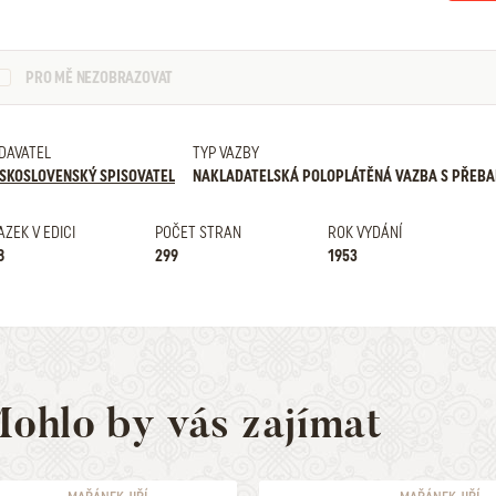
PRO MĚ NEZOBRAZOVAT
DAVATEL
TYP VAZBY
SKOSLOVENSKÝ SPISOVATEL
NAKLADATELSKÁ POLOPLÁTĚNÁ VAZBA S PŘEB
AZEK V EDICI
POČET STRAN
ROK VYDÁNÍ
8
299
1953
ohlo by vás zajímat