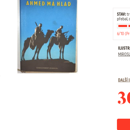
STAV:
tr
přebal,
6/10 (P
ILUST
MIROSL
DALŠÍ
3