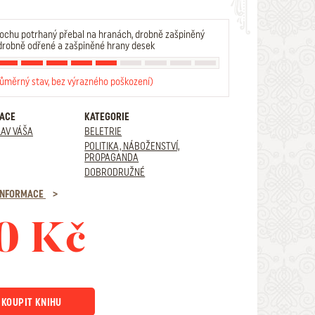
ochu potrhaný přebal na hranách, drobně zašpiněný
 drobně odřené a zašpiněné hrany desek
růměrný stav, bez výrazného poškození)
RACE
KATEGORIE
AV VÁŠA
BELETRIE
POLITIKA, NÁBOŽENSTVÍ,
PROPAGANDA
DOBRODRUŽNÉ
 INFORMACE
0 Kč
KOUPIT KNIHU