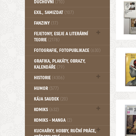
DUCHOVNÍ
(710)
Okultismus (110)
EXIL, SAMIZDAT
(107)
Záhady (105)
FANZINY
(17)
FEJETONY, ESEJE A LITERÁRNÍ
TEORIE
(2178)
Citáty, aforismy, snáře, přísloví,
FOTOGRAFIE, FOTOPUBLIKACE
(630)
afirmace (106)
GRAFIKA, PLAKÁTY, OBRAZY,
KALENDÁŘE
(79)
HISTORIE
(4306)
Mytologie, Mýty, Báje, Pověsti (203)
HUMOR
(577)
KÁJA SAUDEK
(20)
KOMIKS
(632)
Komiks - Čtyřlístek (234)
KOMIKS - MANGA
(2)
Komiks - Ostatní (180)
KUCHAŘKY, HOBBY, RUČNÍ PRÁCE,