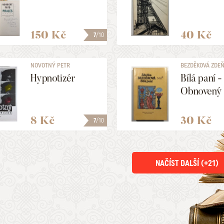
150 Kč
40 Kč
7
/10
NOVOTNÝ PETR
BEZDĚKOVÁ ZDE
Hypnotizér
Bílá paní -
Obnovený 
8 Kč
30 Kč
7
/10
NAČÍST DALŠÍ (+
21
)