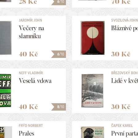
28 Kč
70 Kč
6
/10
JAROMÍR JOHN
SVOZILOVÁ-JOH
[=MARKALOUS BOHUMIL]
HERMA
Večery na
Bláznivé p
slamníku
40 Kč
30 Kč
6
/10
NEFF VLADIMÍR
BŘEZOVSKÝ BOH
Veselá vdova
Lidé v kvě
40 Kč
30 Kč
8
/10
FRÝD NORBERT
ČAPEK KAREL
Prales
První part