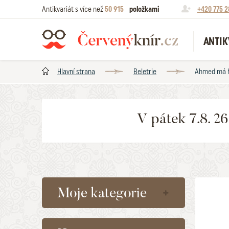
Antikvariát s více než
50 915
položkami
+420 775 2
ANTIK
Hlavní strana
Beletrie
Ahmed má h
V pátek 7.8. 2
Moje kategorie