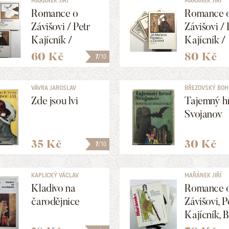
MAŘÁNEK JIŘÍ
MAŘÁNEK JIŘÍ
Romance o
Romance 
Závišovi / Petr
Závišovi / 
Kajícník /
Kajícník /
Barbar Vok
Barbar Vo
60 Kč
80 Kč
7
/10
VÁVRA JAROSLAV
BŘEZOVSKÝ BOH
RAIMUND
Zde jsou lvi
Tajemný h
Svojanov
35 Kč
30 Kč
7
/10
KAPLICKÝ VÁCLAV
MAŘÁNEK JIŘÍ
Kladivo na
Romance 
čarodějnice
Závišovi, P
Kajícník, 
Vok