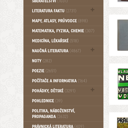
SBĚRATELSTVÍ
(1031)
Dům a byt (102)
LITERATURA FAKTU
(2731)
Katalogy (503)
MAPY, ATLASY, PRŮVODCE
(898)
MATEMATIKA, FYZIKA, CHEMIE
(307)
MEDICÍNA, LÉKAŘSKÉ
(518)
NAUČNÁ LITERATURA
(4867)
Zdraví a zdraví životní styl (510)
NOTY
(282)
POEZIE
(2651)
POČÍTAČE A INFORMATIKA
(164)
POHÁDKY, DĚTSKÉ
(3291)
Pro děti a mládež (2887)
POHLEDNICE
(39)
Pohádky, Dětské - Do roku 1948 (175)
POLITIKA, NÁBOŽENSTVÍ,
Pohádky, Dětské - Od roku 1949 (257)
PROPAGANDA
(2632)
PRÁVNICKÁ LITERATURA
(409)