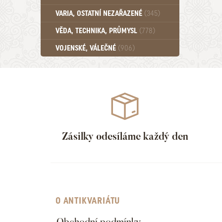
Učebnice - SŠ (789)
VARIA, OSTATNÍ NEZAŘAZENÉ
(345)
Učebnice - VŠ (259)
Učebnice - ZŠ (556)
VĚDA, TECHNIKA, PRŮMYSL
(778)
Učebnice - Ostatní (499)
VOJENSKÉ, VÁLEČNÉ
(906)
Zásilky odesíláme každý den
O ANTIKVARIÁTU