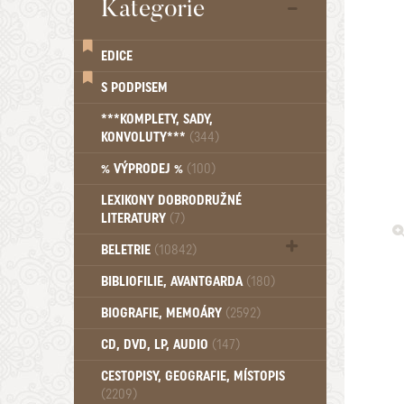
Kategorie
EDICE
S PODPISEM
***KOMPLETY, SADY,
KONVOLUTY***
(344)
% VÝPRODEJ %
(100)
LEXIKONY DOBRODRUŽNÉ
LITERATURY
(7)
BELETRIE
(10842)
Beletrie - Historická (1388)
BIBLIOFILIE, AVANTGARDA
(180)
Beletrie - Humoristické (501)
BIOGRAFIE, MEMOÁRY
(2592)
Beletrie - Povídky (1758)
Beletrie - Thrillery, krimi (1179)
CD, DVD, LP, AUDIO
(147)
Beletrie - Válečné romány (489)
Beletrie - Ženské a dívčí romány
CESTOPISY, GEOGRAFIE, MÍSTOPIS
(2209)
(1522)