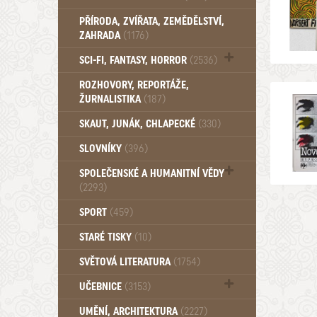
PŘÍRODA, ZVÍŘATA, ZEMĚDĚLSTVÍ,
ZAHRADA
(1176)
SCI-FI, FANTASY, HORROR
(2536)
UFO (14)
ROZHOVORY, REPORTÁŽE,
ŽURNALISTIKA
(187)
SKAUT, JUNÁK, CHLAPECKÉ
(330)
SLOVNÍKY
(396)
SPOLEČENSKÉ A HUMANITNÍ VĚDY
(2293)
Pedagogika (191)
SPORT
(459)
Filozofie, sociologie (859)
STARÉ TISKY
(10)
Psychologie a osobní rozvoj (762)
SVĚTOVÁ LITERATURA
(1754)
UČEBNICE
(3153)
Učebnice - Jazykové (1297)
UMĚNÍ, ARCHITEKTURA
(2227)