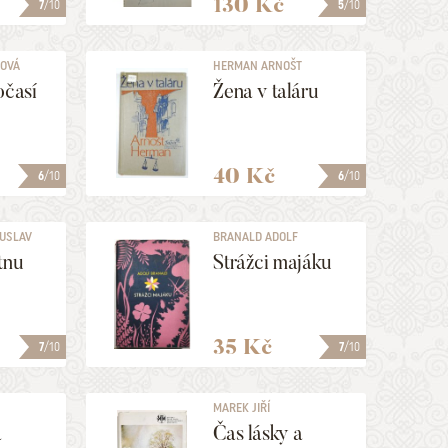
130 Kč
7
/10
5
/10
NOVÁ
HERMAN ARNOŠT
očasí
Žena v taláru
40 Kč
6
/10
6
/10
USLAV
BRANALD ADOLF
tnu
Strážci majáku
35 Kč
7
/10
7
/10
MAREK JIŘÍ
a
Čas lásky a