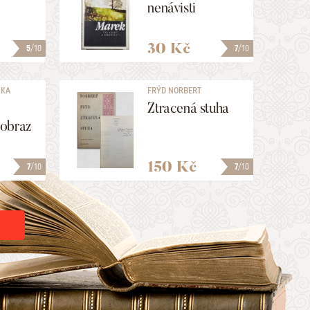
nenávisti
30 Kč
5
/10
7
/10
ŇKA
FRÝD NORBERT
Ztracená stuha
obraz
150 Kč
7
/10
7
/10