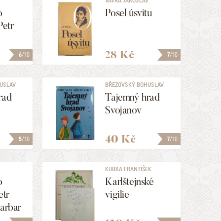
VÁVRA JAROSLAV
RAIMUND
o
Posel úsvitu
Petr
k
28 Kč
6
/10
7
/10
USLAV
BŘEZOVSKÝ BOHUSLAV
rad
Tajemný hrad
Svojanov
40 Kč
5
/10
7
/10
KUBKA FRANTIŠEK
o
Karlštejnské
etr
vigilie
Barbar