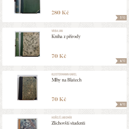
280 Kč
7
/10
VRBA JAN
Kniha z přírody
70 Kč
6
/10
KLOSTERMANN KAREL
Mlhy na Blatech
70 Kč
6
/10
HOŘEJŠ JAROMÍR
Zlíchovští studenti