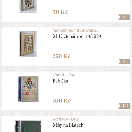
70 Kč
6
/10
PROCHÁZKA FRANTIŠEK SERAFÍNSKÝ, ...
Malý čtenář roč. 48/1929
250 Kč
7
/10
NĚMCOVÁ BOŽENA
Babička
100 Kč
5
/10
KLOSTERMANN KAREL
Mlhy na Blatech