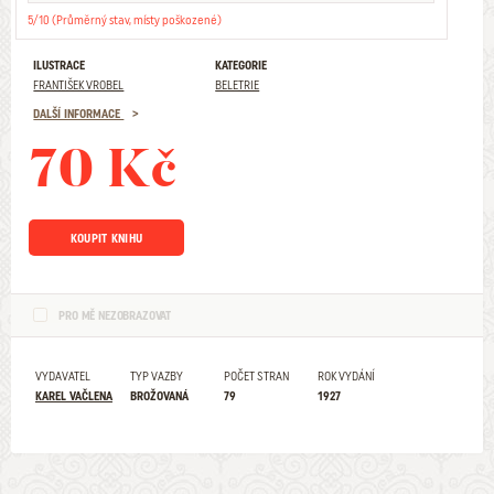
5/10 (Průměrný stav, místy poškozené)
ILUSTRACE
KATEGORIE
FRANTIŠEK VROBEL
BELETRIE
DALŠÍ INFORMACE
70 Kč
KOUPIT KNIHU
PRO MĚ NEZOBRAZOVAT
VYDAVATEL
TYP VAZBY
POČET STRAN
ROK VYDÁNÍ
KAREL VAČLENA
BROŽOVANÁ
79
1927