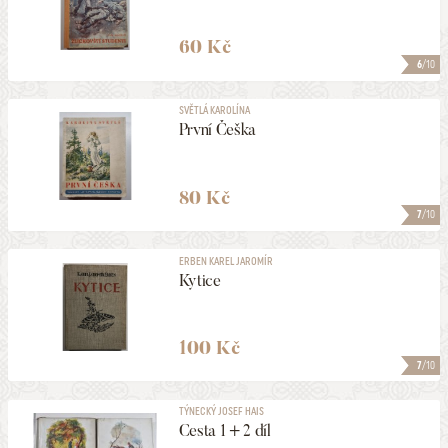
60 Kč
6
/10
SVĚTLÁ KAROLÍNA
První Češka
80 Kč
7
/10
ERBEN KAREL JAROMÍR
Kytice
100 Kč
7
/10
TÝNECKÝ JOSEF HAIS
Cesta 1 + 2 díl