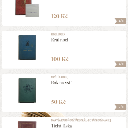
120 Kč
6
/10
PAVEL JOSEF
Král noci
100 Kč
6
/10
MRŠTÍK ALOIS, ...
Rok na vsi 1.
50 Kč
7
/10
MARYŠA RADOŇOVÁ ŠÁRECKÁ [=BOSÁČKOVÁ MARIE]
Tichá láska