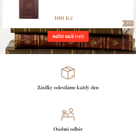
100 Kč
7
/10
NAČÍST DALŠÍ (+
21
)
Zásilky odesíláme každý den
Osobní odběr