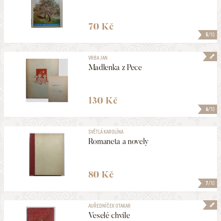
70 Kč
5
/10
VRBA JAN
Madlenka z Pece
130 Kč
6
/10
SVĚTLÁ KAROLÍNA
Romaneta a novely
80 Kč
7
/10
AUŘEDNÍČEK OTAKAR
Veselé chvíle