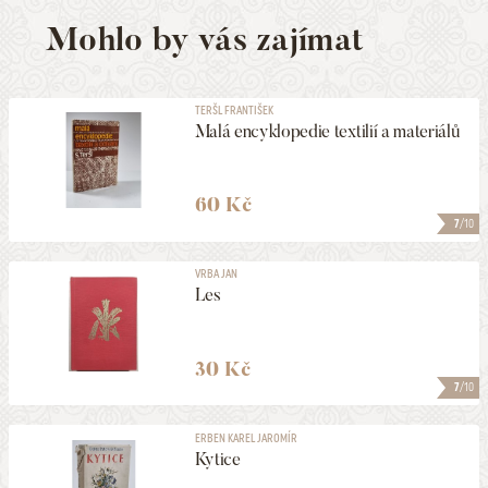
Mohlo by vás zajímat
TERŠL FRANTIŠEK
Malá encyklopedie textilií a materiálů
60 Kč
7
/10
VRBA JAN
Les
30 Kč
7
/10
ERBEN KAREL JAROMÍR
Kytice