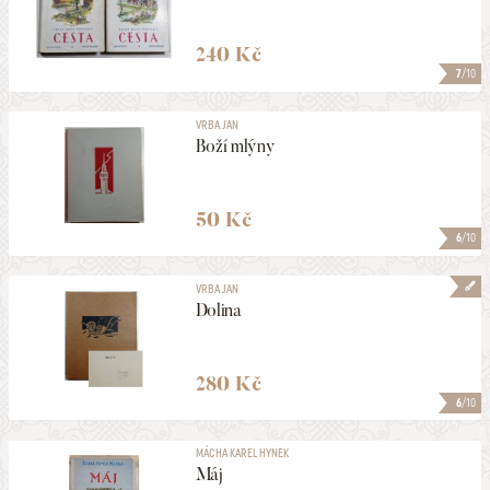
240 Kč
7
/10
VRBA JAN
Boží mlýny
50 Kč
6
/10
VRBA JAN
Dolina
280 Kč
6
/10
MÁCHA KAREL HYNEK
Máj