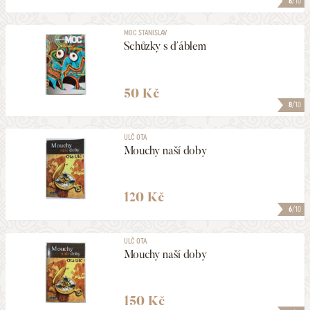
8
/10
MOC STANISLAV
Schůzky s ďáblem
50 Kč
8
/10
ULČ OTA
Mouchy naší doby
120 Kč
6
/10
ULČ OTA
Mouchy naší doby
150 Kč