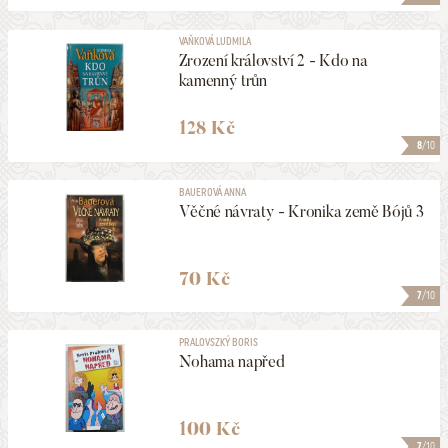
VAŇKOVÁ LUDMILA
Zrození království 2 - Kdo na
kamenný trůn
128 Kč
8
/10
BAUEROVÁ ANNA
Věčné návraty - Kronika země Bójů 3
70 Kč
7
/10
PRALOVSZKÝ BORIS
Nohama napřed
100 Kč
7
/10