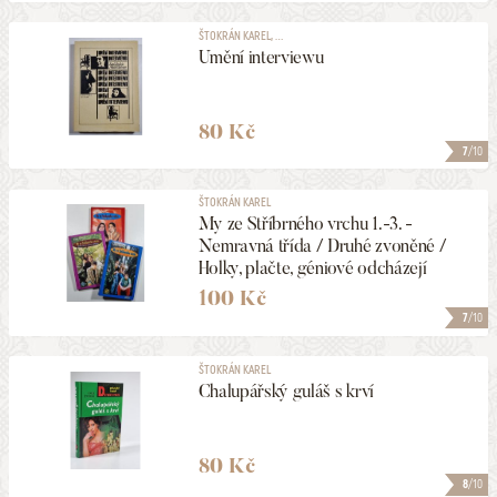
ŠTOKRÁN KAREL, ...
Umění interviewu
80 Kč
7
/10
ŠTOKRÁN KAREL
My ze Stříbrného vrchu 1.-3. -
Nemravná třída / Druhé zvoněné /
Holky, plačte, géniové odcházejí
100 Kč
7
/10
ŠTOKRÁN KAREL
Chalupářský guláš s krví
80 Kč
8
/10