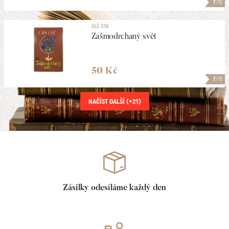
7
/10
ULČ OTA
Zašmodrchaný svět
50 Kč
7
/10
NAČÍST DALŠÍ (+
21
)
Zásilky odesíláme každý den