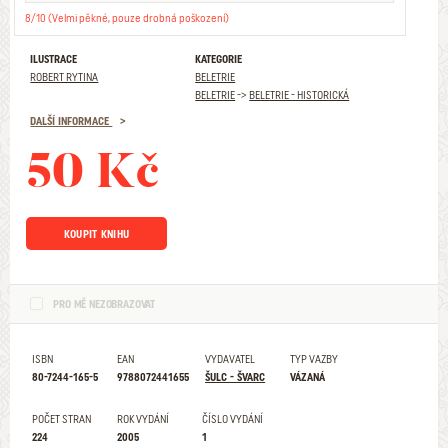
8/10 (Velmi pěkné, pouze drobná poškození)
ILUSTRACE
KATEGORIE
ROBERT RYTINA
BELETRIE
BELETRIE
->
BELETRIE - HISTORICKÁ
DALŠÍ INFORMACE
50 Kč
KOUPIT KNIHU
PRO MĚ NEZOBRAZOVAT
ISBN
EAN
VYDAVATEL
TYP VAZBY
80-7244-165-5
9788072441655
ŠULC - ŠVARC
VÁZANÁ
POČET STRAN
ROK VYDÁNÍ
ČÍSLO VYDÁNÍ
224
2005
1