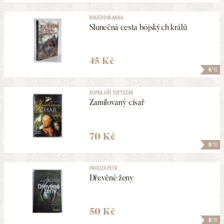
BAUEROVÁ ANNA
Slunečná cesta bójských králů
45 Kč
8
/10
KUPKA JIŘÍ SVETOZAR
Zamilovaný císař
70 Kč
8
/10
PROUZA PETR
Dřevěné ženy
50 Kč
8
/10