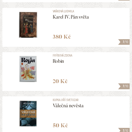
VAŇKOVÁ LUDMILA
Karel IV. Pán světa
380 Kč
7
/10
FRÝBOVÁ ZDENA
Robin
20 Kč
7
/10
KUPKA JIŘÍ SVETOZAR
Válečná nevěsta
50 Kč
7
/10