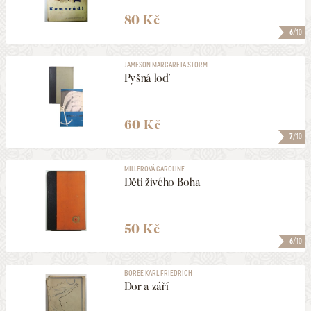
80 Kč
6
/10
JAMESON MARGARETA STORM
Pyšná loď
60 Kč
7
/10
MILLEROVÁ CAROLINE
Děti živého Boha
50 Kč
6
/10
BOREE KARL FRIEDRICH
Dor a září