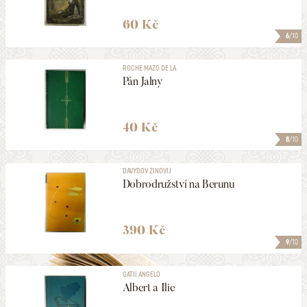
60 Kč
6
/10
ROCHE MAZO DE LA
Pán Jalny
40 Kč
8
/10
DAVYDOV ZINOVIJ
Dobrodružství na Berunu
390 Kč
9
/10
GATII ANGELO
Albert a Ilie