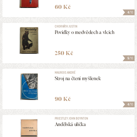
60 Kč
4
/10
CHORVÁTH JUSTIN
Povídky o medvědech a vlcích
250 Kč
5
/10
MAUROIS ANDRÉ
Stroj na čtení myšlenek
90 Kč
4
/10
PRIESTLEY JOHN BOYNTON
Andělská ulička