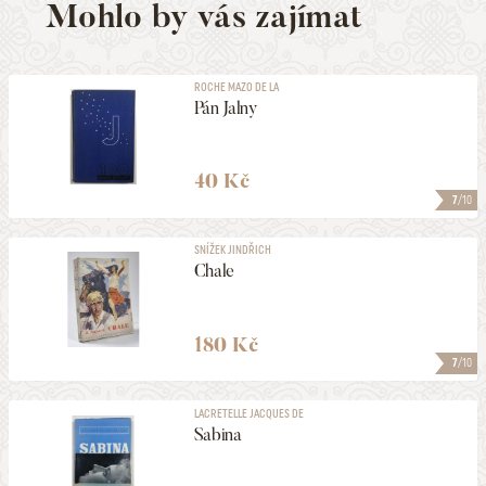
Mohlo by vás zajímat
ROCHE MAZO DE LA
Pán Jalny
40 Kč
7
/10
SNÍŽEK JINDŘICH
Chale
180 Kč
7
/10
LACRETELLE JACQUES DE
Sabina