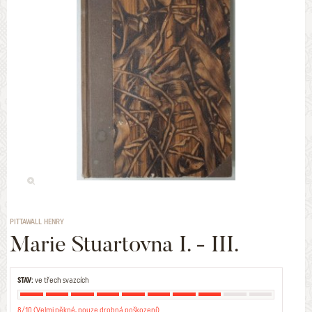
PITTAWALL HENRY
Marie Stuartovna I. - III.
STAV:
ve třech svazcích
8/10 (Velmi pěkné, pouze drobná poškození)