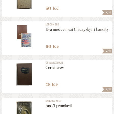
50 Kč
4
/10
LONDON GEO
Dva měsíce mezi Chicagskými bandity
60 Kč
7
/10
GUILLLOUX LOUIS
Černá krev
28 Kč
7
/10
DANDOLO MILLY
Anděl promluvil