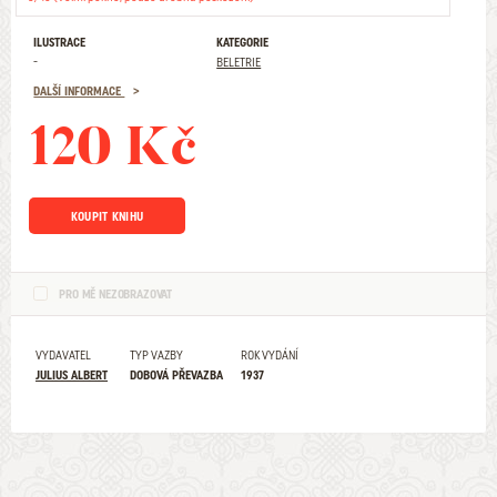
ILUSTRACE
KATEGORIE
-
BELETRIE
DALŠÍ INFORMACE
120 Kč
KOUPIT KNIHU
PRO MĚ NEZOBRAZOVAT
VYDAVATEL
TYP VAZBY
ROK VYDÁNÍ
JULIUS ALBERT
DOBOVÁ PŘEVAZBA
1937