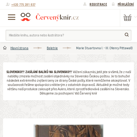
+420 775 281 837
REGISTRACE
PŘIHLÁŠENÍ
Hlavní strana
Beletrie
Marie Stuartovna I. - III. (Henry Pittawall)
SLOVENSKO!!! ZASÍLÁNÍ BALÍKŮ NA SLOVENSKO!!!
Vážení zákazníci, jistě jste si všimli, že z naší
nabídky zmizela možnost zaslání objednávky na Slovensko Českou poštou. Je to bohužel
následek extrémního zvýšení ceny ze strany České pošty, které nemůžeme akceptovat. V
současnosti řešíme spolupráci s některým z ostatních dopravců. Aktuálně je možné tedy
většinu naší produkce zakoupit přes Aukro, které zprostředkovává zasílání na Slovensko.
Děkujeme za pochopení. Váš Červený knír