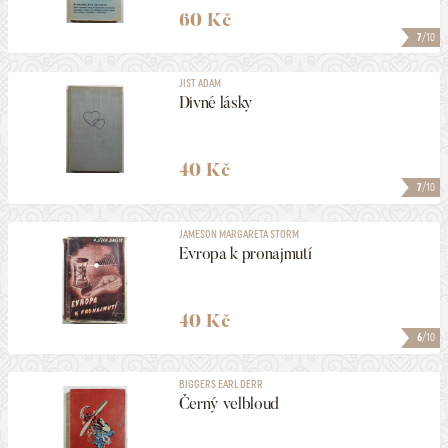
60 Kč
7
/10
JIST ADAM
Divné lásky
40 Kč
7
/10
JAMESON MARGARETA STORM
Evropa k pronajmutí
40 Kč
6
/10
BIGGERS EARL DERR
Černý velbloud