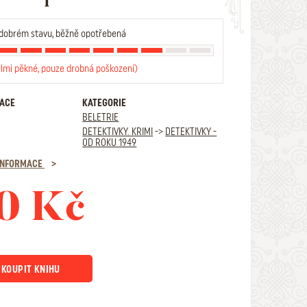
dobrém stavu, běžně opotřebená
elmi pěkné, pouze drobná poškození)
RACE
KATEGORIE
BELETRIE
DETEKTIVKY. KRIMI
->
DETEKTIVKY -
OD ROKU 1949
 INFORMACE
0 Kč
KOUPIT KNIHU