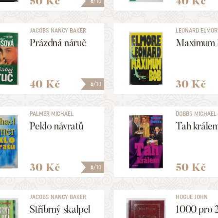
50 Kč
40 Kč
6
/10
JACOBS NANCY BAKER
LEONARD ELMOR
Prázdná náruč
Maximum 
40 Kč
30 Kč
6
/10
PALMER MICHAEL
DOBBS MICHAEL
Peklo návratů
Tah krále
30 Kč
50 Kč
6
/10
JACOBS NANCY BAKER
HOGUE JOHN
Stříbrný skalpel
1000 pro 