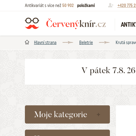
Antikvariát s více než
50 902
položkami
+420 775 2
ANTIK
Hlavní strana
Beletrie
Krutá sprave
V pátek 7.8. 2
Moje kategorie