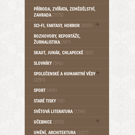
PŘÍRODA, ZVÍŘATA, ZEMĚDĚLSTVÍ,
ZAHRADA
(1175)
SCI-FI, FANTASY, HORROR
(2537)
UFO (14)
ROZHOVORY, REPORTÁŽE,
ŽURNALISTIKA
(187)
SKAUT, JUNÁK, CHLAPECKÉ
(331)
SLOVNÍKY
(396)
SPOLEČENSKÉ A HUMANITNÍ VĚDY
(2291)
Pedagogika (191)
SPORT
(459)
Filozofie, sociologie (859)
STARÉ TISKY
(10)
Psychologie a osobní rozvoj (760)
SVĚTOVÁ LITERATURA
(1754)
UČEBNICE
(3153)
Učebnice - Jazykové (1297)
UMĚNÍ, ARCHITEKTURA
(2227)