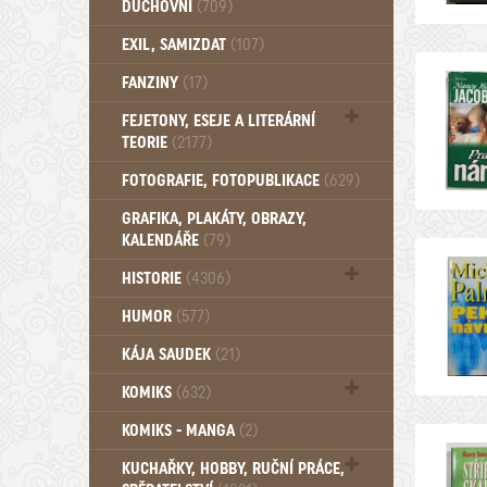
DUCHOVNÍ
(709)
Okultismus (110)
EXIL, SAMIZDAT
(107)
Záhady (105)
FANZINY
(17)
FEJETONY, ESEJE A LITERÁRNÍ
TEORIE
(2177)
Citáty, aforismy, snáře, přísloví,
FOTOGRAFIE, FOTOPUBLIKACE
(629)
afirmace (106)
GRAFIKA, PLAKÁTY, OBRAZY,
KALENDÁŘE
(79)
HISTORIE
(4306)
Mytologie, Mýty, Báje, Pověsti (203)
HUMOR
(577)
KÁJA SAUDEK
(21)
KOMIKS
(632)
Komiks - Čtyřlístek (232)
KOMIKS - MANGA
(2)
Komiks - Ostatní (180)
KUCHAŘKY, HOBBY, RUČNÍ PRÁCE,