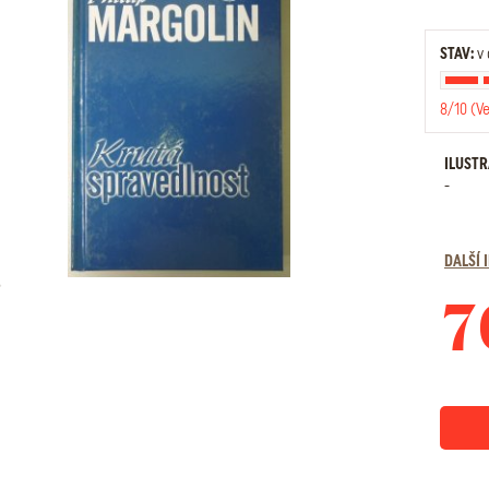
STAV:
v 
8/10 (V
ILUST
-
DALŠÍ
7