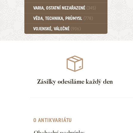
Učebnice - SŠ (789)
VARIA, OSTATNÍ NEZAŘAZENÉ
(345)
Učebnice - VŠ (259)
Učebnice - ZŠ (556)
VĚDA, TECHNIKA, PRŮMYSL
(778)
Učebnice - Ostatní (499)
VOJENSKÉ, VÁLEČNÉ
(906)
Zásilky odesíláme každý den
O ANTIKVARIÁTU