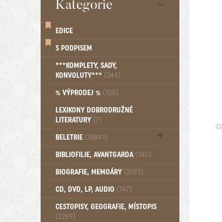
Kategorie
EDICE
S PODPISEM
***KOMPLETY, SADY,
KONVOLUTY***
(344)
% VÝPRODEJ %
(100)
LEXIKONY DOBRODRUŽNÉ
LITERATURY
(7)
BELETRIE
(10841)
Beletrie - Historická (1388)
BIBLIOFILIE, AVANTGARDA
(180)
Beletrie - Humoristické (501)
BIOGRAFIE, MEMOÁRY
(2593)
Beletrie - Povídky (1757)
Beletrie - Thrillery, krimi (1179)
CD, DVD, LP, AUDIO
(147)
Beletrie - Válečné romány (489)
Beletrie - Ženské a dívčí romány
CESTOPISY, GEOGRAFIE, MÍSTOPIS
(2209)
(1522)