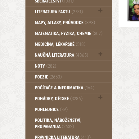
SBĚRATELSTVÍ
(1031)
Dům a byt (102)
LITERATURA FAKTU
(2731)
Katalogy (503)
MAPY, ATLASY, PRŮVODCE
(893)
MATEMATIKA, FYZIKA, CHEMIE
(307)
MEDICÍNA, LÉKAŘSKÉ
(518)
NAUČNÁ LITERATURA
(4865)
Zdraví a zdraví životní styl (510)
NOTY
(282)
POEZIE
(2650)
POČÍTAČE A INFORMATIKA
(164)
POHÁDKY, DĚTSKÉ
(3286)
Pro děti a mládež (2882)
POHLEDNICE
(39)
Pohádky, Dětské - Do roku 1948 (174)
POLITIKA, NÁBOŽENSTVÍ,
Pohádky, Dětské - Od roku 1949 (257)
PROPAGANDA
(2632)
PRÁVNICKÁ LITERATURA
(410)