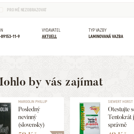
PRO MĚ NEZOBRAZOVAT
BN
VYDAVATEL
TYP VAZBY
-89153-11-9
AKTUELL
LAMINOVANÁ VAZBA
ohlo by vás zajímat
MARGOLIN PHILLIP
SIEWERT HORST H.
Posledný
Otestujte s
nevinný
Tentokrát j
(slovensky)
správně