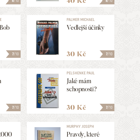
40 Kč
8
/10
8
/10
E
PALMER MICHAEL
Bob
Vedlejší účinky
30 Kč
7
/10
7
/10
PELSHENKE PAUL
m
Jaké mám
schopnosti?
30 Kč
7
/10
7
/10
MURPHY JOSEPH
2000
Pravdy, které