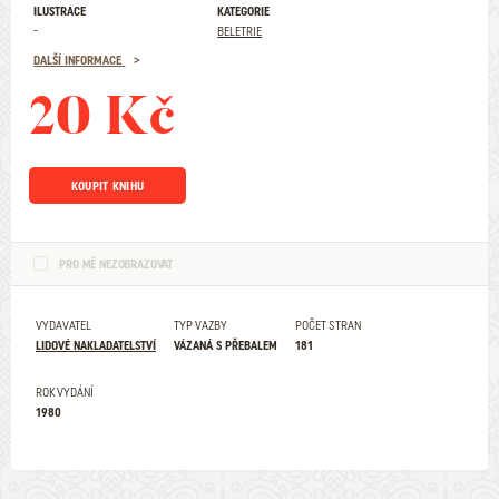
ILUSTRACE
KATEGORIE
-
BELETRIE
DALŠÍ INFORMACE
20 Kč
KOUPIT KNIHU
PRO MĚ NEZOBRAZOVAT
VYDAVATEL
TYP VAZBY
POČET STRAN
LIDOVÉ NAKLADATELSTVÍ
VÁZANÁ S PŘEBALEM
181
ROK VYDÁNÍ
1980