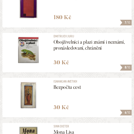
180 Kč
7
/10
DMITRIJEV JURIJ
Obojživelníci a plazi známí i neznámí,
pronásledovaní, chránění
30 Kč
8
/10
ISAHAKJAN AVETIKH
Bezpočtu cest
30 Kč
6
/10
SINN DIETER
Mona Lisa