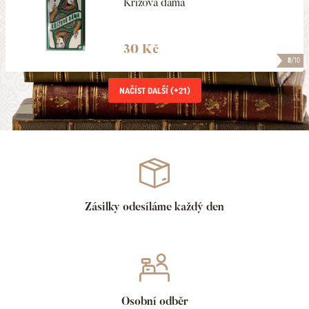
Křížová dáma
30 Kč
8
/10
NAČÍST DALŠÍ (+
21
)
Zásilky odesíláme každý den
Osobní odběr