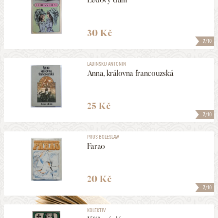
30 Kč
7
/10
LADINSKIJ ANTONIN
Anna, královna francouzská
25 Kč
7
/10
PRUS BOLESLAW
Farao
20 Kč
7
/10
KOLEKTIV