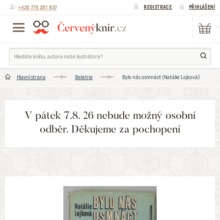
+420 775 281 837
REGISTRACE
PŘIHLÁŠENÍ
Hlavní strana
Beletrie
Bylo nás osmnáct (Natálie Lojková)
V pátek 7.8. 26 nebude možný osobní
odběr. Děkujeme za pochopení