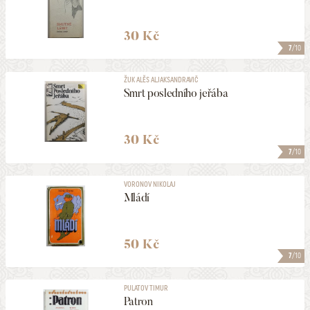
30 Kč
7
/10
ŽUK ALĚS ALJAKSANDRAVIČ
Smrt posledního jeřába
30 Kč
7
/10
VORONOV NIKOLAJ
Mládí
50 Kč
7
/10
PULATOV TIMUR
Patron