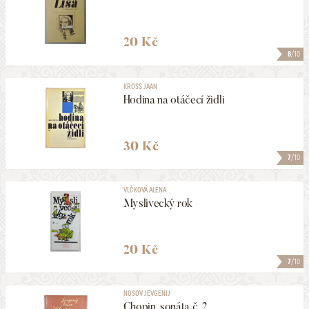
20 Kč
8
/10
KROSS JAAN
Hodina na otáčecí židli
30 Kč
7
/10
VLČKOVÁ ALENA
Myslivecký rok
20 Kč
7
/10
NOSOV JEVGENIJ
Chopin, sonáta č. 2