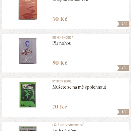
30 Kč
7
/10
DICKENS MONICA
Pár nohou
50 Kč
7
/10
USTINOV SERGEJ
Můžete se na mě spolehnout
20 Kč
8
/10
LAŽEČNIKOV IVAN IVANOVIČ
Ledový dům