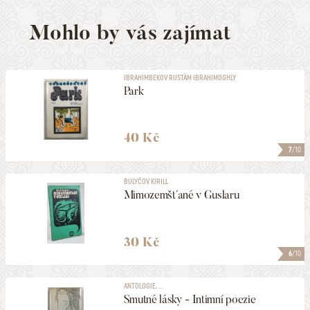
Mohlo by vás zajímat
IBRAHIMBEKOV RUSTÄM IBRAHIMOGHLY
Park
40 Kč
7
/10
BULYČOV KIRILL
Mimozemšťané v Guslaru
30 Kč
6
/10
ANTOLOGIE, ...
Smutné lásky - Intimní poezie