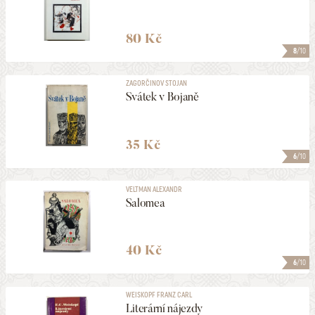
80 Kč
8
/10
ZAGORČINOV STOJAN
Svátek v Bojaně
35 Kč
6
/10
VELTMAN ALEXANDR
Salomea
40 Kč
6
/10
WEISKOPF FRANZ CARL
Literární nájezdy