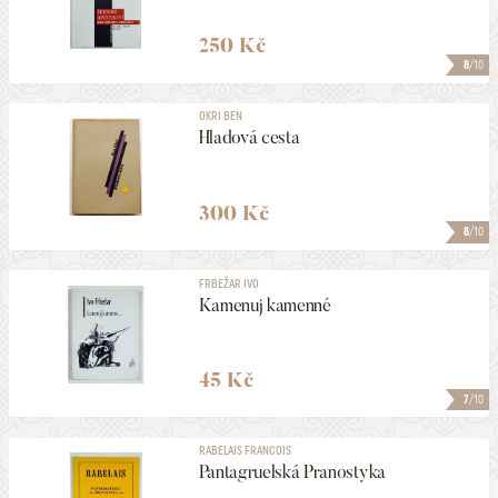
250 Kč
8
/10
OKRI BEN
Hladová cesta
300 Kč
8
/10
FRBEŽAR IVO
Kamenuj kamenné
45 Kč
7
/10
RABELAIS FRANCOIS
Pantagruelská Pranostyka