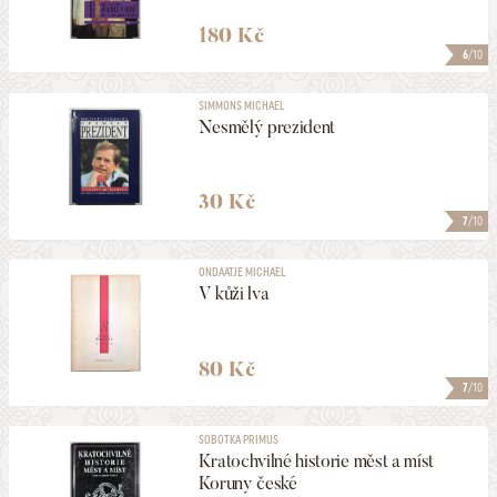
180 Kč
6
/10
SIMMONS MICHAEL
Nesmělý prezident
30 Kč
7
/10
ONDAATJE MICHAEL
V kůži lva
80 Kč
7
/10
SOBOTKA PRIMUS
Kratochvilné historie měst a míst
Koruny české