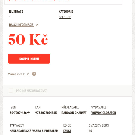
ILUSTRACE
KATEGORIE
-
BELETRIE
DALŠÍ INFORMACE
50 Kč
KOUPIT KNIHU
Máme více kusů
PRO MĚ NEZOBRAZOVAT
ISBN
EAN
PŘEKLADATEL
VYDAVATEL
80-7207-436-9
9788072074365
RADOVAN CHARVÁT
VOLVOX GLOBATOR
TYP VAZBY
EDICE
SVAZEK V EDICI
NAKLADATELSKÁ VAZBA S PŘEBALEM
FAUST
10