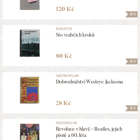
120 Kč
8
/10
BÓLYA PÉTER
Sto vrabčích kroků
80 Kč
8
/10
SAROYAN WILLIAM
Dobrodružství Wesleye Jacksona
28 Kč
8
/10
MACDONALD IAN
Revoluce v hlavě - Beatles, jejich
písně a 60. léta