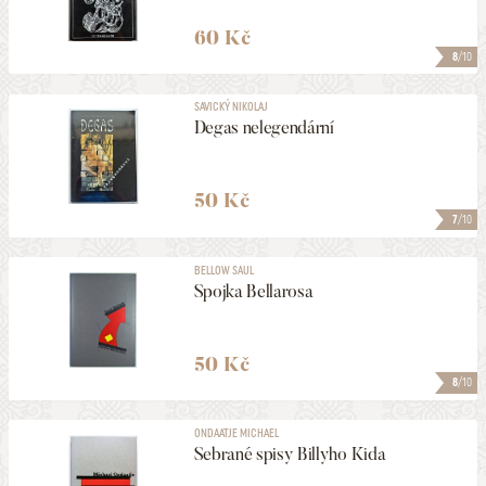
60 Kč
8
/10
SAVICKÝ NIKOLAJ
Degas nelegendární
50 Kč
7
/10
BELLOW SAUL
Spojka Bellarosa
50 Kč
8
/10
ONDAATJE MICHAEL
Sebrané spisy Billyho Kida