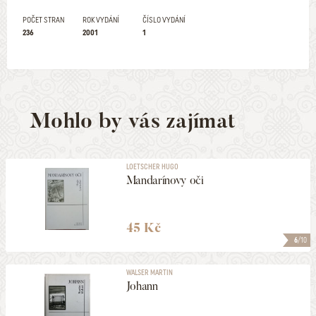
POČET STRAN
ROK VYDÁNÍ
ČÍSLO VYDÁNÍ
236
2001
1
Mohlo by vás zajímat
LOETSCHER HUGO
Mandarínovy oči
45 Kč
6
/10
WALSER MARTIN
Johann