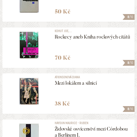
50 Kč
8
/10
KOHUT JOE, ...
Rockecy aneb Kniha rockových citátů
70 Kč
8
/10
ATKINSONOVÁ DIANA
Mezi lokálem a silnicí
38 Kč
8
/10
HAYOUN MAURICE - RUBEN
Židovské osvícenství mezi Córdobou
a Berlínem I.