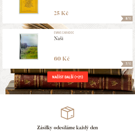
25 Kč
8
/10
EVANS CARADOC
Naši
60 Kč
7
/10
NAČÍST DALŠÍ (+
21
)
Zásilky odesíláme každý den