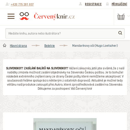
+420 775 281 837
REGISTRACE
PŘIHLÁŠENÍ
Hlavní strana
Beletrie
Mandarínovy oči (Hugo Loetscher)
SLOVENSKO!!! ZASÍLÁNÍ BALÍKŮ NA SLOVENSKO!!!
Vážení zákazníci, jistě jste si všimli, že z naší
nabídky zmizela možnost zaslání objednávky na Slovensko Českou poštou. Je to bohužel
následek extrémního zvýšení ceny ze strany České pošty, které nemůžeme akceptovat. V
současnosti řešíme spolupráci s některým z ostatních dopravců. Aktuálně je možné tedy
většinu naší produkce zakoupit přes Aukro, které zprostředkovává zasílání na Slovensko.
Děkujeme za pochopení. Váš Červený knír