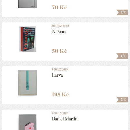
70 Kč
7
/10
MORGAN SETH
Našinec
50 Kč
6
/10
FOWLES JOHN
Larva
198 Kč
7
/10
FOWLES JOHN
Daniel Martin