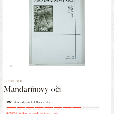
LOETSCHER HUGO
Mandarínovy oči
STAV:
mírně zašpiněná obálka a ořízka
8/10 (Velmi pěkné, pouze drobná poškození)