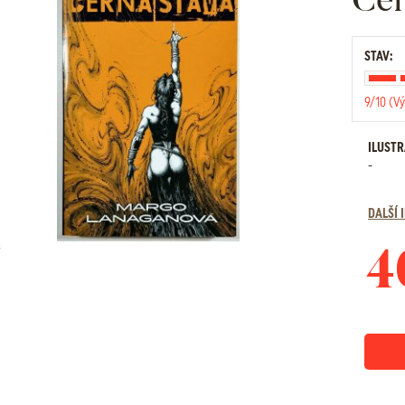
STAV:
9/10 (Vý
ILUST
-
DALŠÍ
4