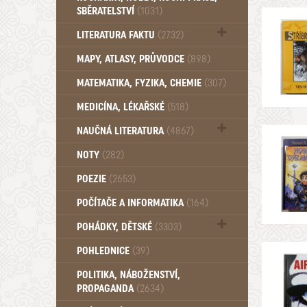
SBĚRATELSTVÍ
(1031)
Dům a byt (102)
LITERATURA FAKTU
(2732)
Katalogy (503)
MAPY, ATLASY, PRŮVODCE
(898)
MATEMATIKA, FYZIKA, CHEMIE
(307)
MEDICÍNA, LÉKAŘSKÉ
(518)
NAUČNÁ LITERATURA
(4867)
Zdraví a zdraví životní styl (510)
NOTY
(282)
POEZIE
(2653)
POČÍTAČE A INFORMATIKA
(164)
POHÁDKY, DĚTSKÉ
(3303)
Pro děti a mládež (2899)
POHLEDNICE
(39)
Pohádky, Dětské - Do roku 1948 (176)
POLITIKA, NÁBOŽENSTVÍ,
Pohádky, Dětské - Od roku 1949 (257)
PROPAGANDA
(2634)