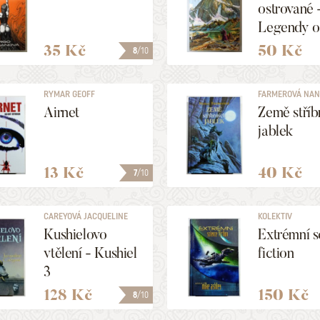
ostrované 
Legendy o
1
35 Kč
50 Kč
8
/10
RYMAR GEOFF
FARMEROVÁ NA
Airnet
Země stříb
jablek
13 Kč
40 Kč
7
/10
CAREYOVÁ JACQUELINE
KOLEKTIV
Kushielovo
Extrémní s
vtělení - Kushiel
fiction
3
128 Kč
150 Kč
8
/10