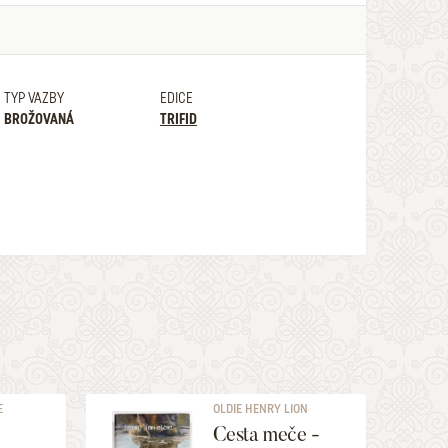
TYP VAZBY
EDICE
BROŽOVANÁ
TRIFID
E
OLDIE HENRY LION
Cesta meče -