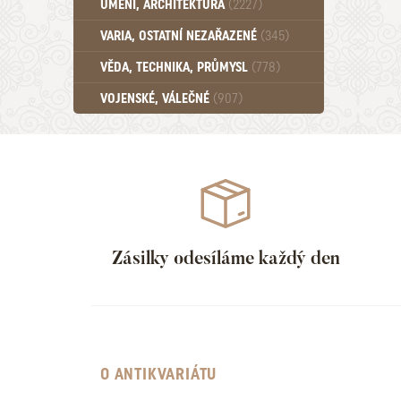
UMĚNÍ, ARCHITEKTURA
(2227)
Učebnice - SŠ (789)
VARIA, OSTATNÍ NEZAŘAZENÉ
(345)
Učebnice - VŠ (259)
Učebnice - ZŠ (556)
VĚDA, TECHNIKA, PRŮMYSL
(778)
Učebnice - Ostatní (499)
VOJENSKÉ, VÁLEČNÉ
(907)
Zásilky odesíláme každý den
O ANTIKVARIÁTU