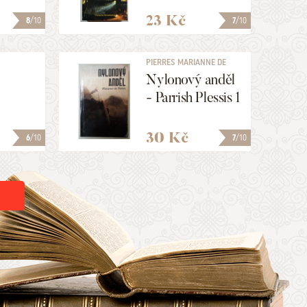
23 Kč
8
/10
7
/10
PIERRES MARIANNE DE
Nylonový anděl
- Parrish Plessis 1
30 Kč
6
/10
7
/10