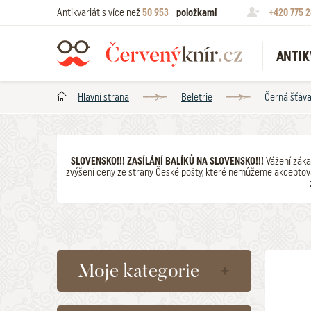
Antikvariát s více než
50 953
položkami
+420 775 2
ANTIK
Hlavní strana
Beletrie
Černá šťáv
SLOVENSKO!!! ZASÍLÁNÍ BALÍKŮ NA SLOVENSKO!!!
Vážení záka
zvýšení ceny ze strany České pošty, které nemůžeme akceptova
Moje kategorie