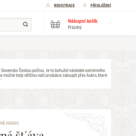
REGISTRACE
PŘIHLÁŠENÍ
Nákupní košík
Prázdný
y na Slovensko Českou poštou. Je to bohužel následek extrémního
e možné tedy většinu naší produkce zakoupit přes Aukro, které
r
OVÁ MARGO
ná šťáva