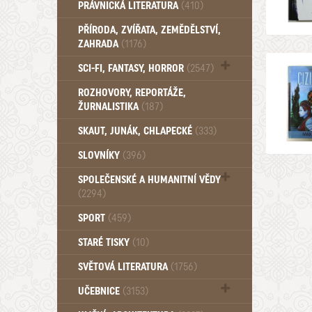
PRÁVNICKÁ LITERATURA
(410)
PŘÍRODA, ZVÍŘATA, ZEMĚDĚLSTVÍ,
ZAHRADA
(1176)
SCI-FI, FANTASY, HORROR
(2547)
UFO (14)
ROZHOVORY, REPORTÁŽE,
ŽURNALISTIKA
(187)
SKAUT, JUNÁK, CHLAPECKÉ
(333)
SLOVNÍKY
(396)
SPOLEČENSKÉ A HUMANITNÍ VĚDY
(2294)
Pedagogika (191)
SPORT
(459)
Filozofie, sociologie (860)
STARÉ TISKY
(10)
Psychologie a osobní rozvoj (761)
SVĚTOVÁ LITERATURA
(1756)
UČEBNICE
(3153)
Učebnice - Jazykové (1297)