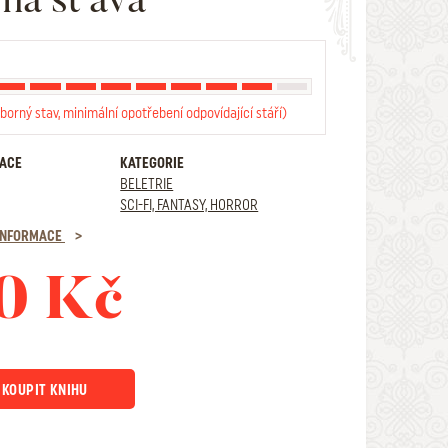
borný stav, minimální opotřebení odpovídající stáří)
RACE
KATEGORIE
BELETRIE
SCI-FI, FANTASY, HORROR
 INFORMACE
0 Kč
KOUPIT KNIHU