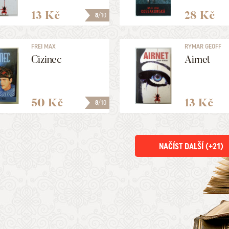
13 Kč
28 Kč
8
/10
FREI MAX
RYMAR GEOFF
Cizinec
Airnet
50 Kč
13 Kč
8
/10
NAČÍST DALŠÍ (+
21
)