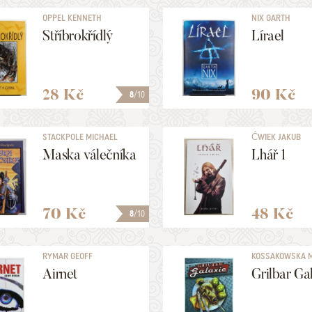
OPPEL KENNETH
NIX GARTH
Stříbrokřídlý
Lírael
28 Kč
90 Kč
8
/10
STACKPOLE MICHAEL
ĆWIEK JAKUB
AUSTIN
Maska válečníka
Lhář 1
70 Kč
48 Kč
8
/10
RYMAR GEOFF
KOSSAKOWSKA 
LIDIA
Airnet
Grilbar Ga