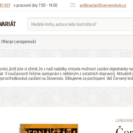
81 837
v pracovní dny 7:00 - 14:00
antikvariat@cervenyknir.cz
VARIÁT
a (Margo Lanaganová)
zníci, jistě jste si všimli, že z naší nabídky zmizela možnost zaslání objednávk
t. V současnosti řešíme spolupráci s některým z ostatních dopravců. Aktuálně j
zprostředkovává zasílání na Slovensko. Děkujeme za pochopení. Váš Červený kní
LANAGAN
Čer