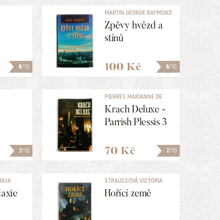
MARTIN GEORGE RAYMOND
RICHARD
Zpěvy hvězd a
stínů
100 Kč
8
/10
8
/10
PIERRES MARIANNE DE
Krach Deluxe -
Parrish Plessis 3
70 Kč
7
/10
7
/10
MAJA
STRAUSSOVÁ VICTORIA
laxie
Hořící země