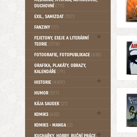
DUCHOVNÍ
(711)
Okultismus (110)
EXIL, SAMIZDAT
(107)
Záhady (105)
FANZINY
(17)
FEJETONY, ESEJE A LITERÁRNÍ
TEORIE
(2178)
Citáty, aforismy, snáře, přísloví,
FOTOGRAFIE, FOTOPUBLIKACE
(630)
afirmace (106)
GRAFIKA, PLAKÁTY, OBRAZY,
KALENDÁŘE
(79)
HISTORIE
(4309)
Mytologie, Mýty, Báje, Pověsti (204)
HUMOR
(577)
KÁJA SAUDEK
(21)
KOMIKS
(632)
Komiks - Čtyřlístek (234)
KOMIKS - MANGA
(2)
Komiks - Ostatní (180)
KUCHAŘKY, HOBBY, RUČNÍ PRÁCE,