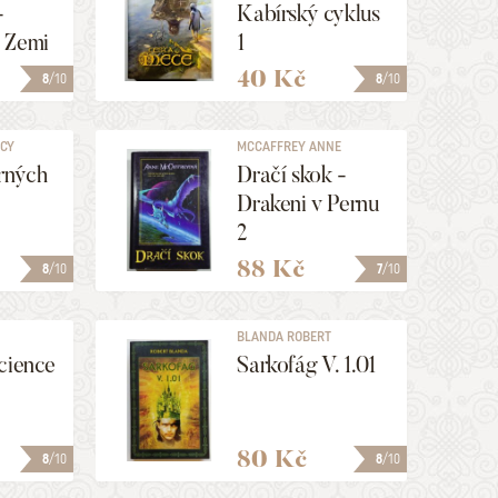
-
Kabírský cyklus
 Zemi
1
40 Kč
8
/10
8
/10
NCY
MCCAFFREY ANNE
rných
Dračí skok -
Drakeni v Pernu
2
88 Kč
8
/10
7
/10
BLANDA ROBERT
cience
Sarkofág V. 1.01
80 Kč
8
/10
8
/10