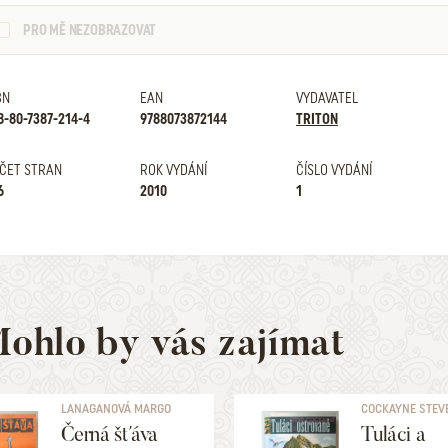
PRO MĚ NEZOBRAZOVAT
BN
EAN
VYDAVATEL
8-80-7387-214-4
9788073872144
TRITON
ČET STRAN
ROK VYDÁNÍ
ČÍSLO VYDÁNÍ
6
2010
1
ohlo by vás zajímat
LANAGANOVÁ MARGO
COCKAYNE STEV
Černá šťáva
Tuláci a