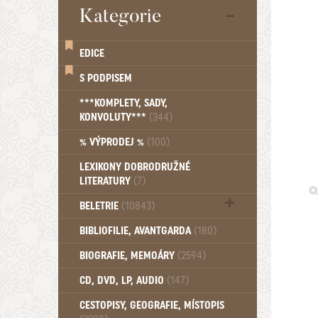
Kategorie
EDICE
S PODPISEM
***KOMPLETY, SADY,
KONVOLUTY***
(344)
% VÝPRODEJ %
(100)
LEXIKONY DOBRODRUŽNÉ
LITERATURY
(7)
BELETRIE
(10843)
Beletrie - Historická (1388)
BIBLIOFILIE, AVANTGARDA
(180)
Beletrie - Humoristické (501)
BIOGRAFIE, MEMOÁRY
(2594)
Beletrie - Povídky (1758)
Beletrie - Thrillery, krimi (1179)
CD, DVD, LP, AUDIO
(147)
Beletrie - Válečné romány (489)
Beletrie - Ženské a dívčí romány
CESTOPISY, GEOGRAFIE, MÍSTOPIS