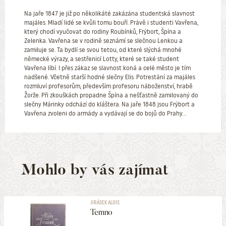
Na jaře 1847 je již po několikáté zakázána studentská slavnost
majáles. Mladí lidé se kvůli tomu bouří. Právě i studenti Vavřena,
který chodí vyučovat do rodiny Roubínků, Frýbort, Špína a
Zelenka. Vavřena se v rodině seznámí se slečnou Lenkou a
zamiluje se. Ta bydlí se svou tetou, od které slýchá mnohé
německé výrazy, a sestřenicí Lotty, které se také student
Vavřena líbí. I přes zákaz se slavnost koná a celé město je tím
nadšené. Včetně starší hodné slečny Elis. Potrestání za majáles
rozmluví profesorům, především profesoru náboženství, hrabě
Žorže. Při zkouškách propadne Špína a nešťastně zamilovaný do
slečny Márinky odchází do kláštera. Na jaře 1848 jsou Frýbort a
Vavřena zvoleni do armády a vydávají se do bojů do Prahy...
Mohlo by vás zajímat
JIRÁSEK ALOIS
Temno