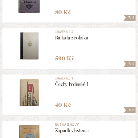
80 Kč
7
/10
JIRÁSEK ALOIS
Ballada z rokoka
590 Kč
7
/10
JIRÁSEK ALOIS
Čechy hrdinské I.
40 Kč
7
/10
RAIS KAREL VÁCLAV
Zapadlí vlastenci