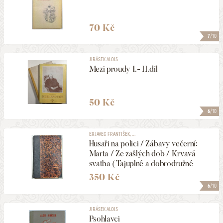
70 Kč
7
/10
JIRÁSEK ALOIS
Mezi proudy I.- II.díl
50 Kč
6
/10
ERJAVEC FRANTIŠEK, ...
Husaři na polici / Zábavy večerní:
Marta / Ze zašlých dob / Krvavá
svatba ( Tajuplné a dobrodružné
povídky 24 )
350 Kč
6
/10
JIRÁSEK ALOIS
Psohlavci