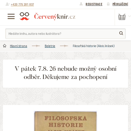
+420 775 281 837
REGISTRACE
PŘIHLÁŠENÍ
Hlavní strana
Beletrie
Filosofská historie (Alois Jirásek)
V pátek 7.8. 26 nebude možný osobní
odběr. Děkujeme za pochopení