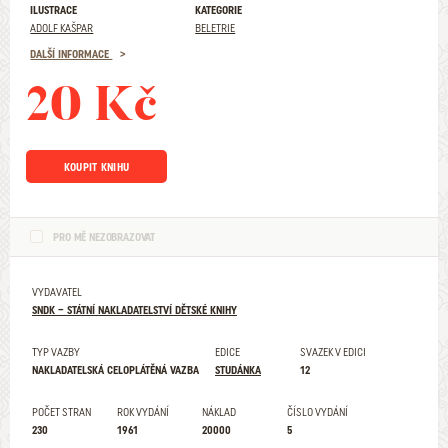
ILUSTRACE
KATEGORIE
ADOLF KAŠPAR
BELETRIE
DALŠÍ INFORMACE
20 Kč
KOUPIT KNIHU
PRO MĚ NEZOBRAZOVAT
VYDAVATEL
SNDK – STÁTNÍ NAKLADATELSTVÍ DĚTSKÉ KNIHY
TYP VAZBY
EDICE
SVAZEK V EDICI
NAKLADATELSKÁ CELOPLÁTĚNÁ VAZBA
STUDÁNKA
12
POČET STRAN
ROK VYDÁNÍ
NÁKLAD
ČÍSLO VYDÁNÍ
230
1961
20000
5