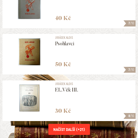
40 Kč
7
/10
JIRÁSEK ALOIS
Psohlavci
50 Kč
7
/10
JIRÁSEK ALOIS
F.L.Věk III.
30 Kč
8
/10
NAČÍST DALŠÍ (+
21
)