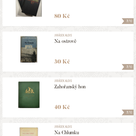
80 Kč
7
/10
JIRÁSEK ALOIS
Na ostrově
30 Kč
7
/10
JIRÁSEK ALOIS
Zahořanský hon
40 Kč
7
/10
JIRÁSEK ALOIS
Na Chlumku