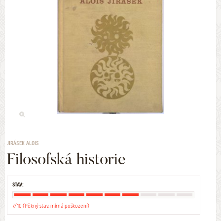
JIRÁSEK ALOIS
Filosofská historie
STAV:
7/10 (Pěkný stav, mírná poškození)