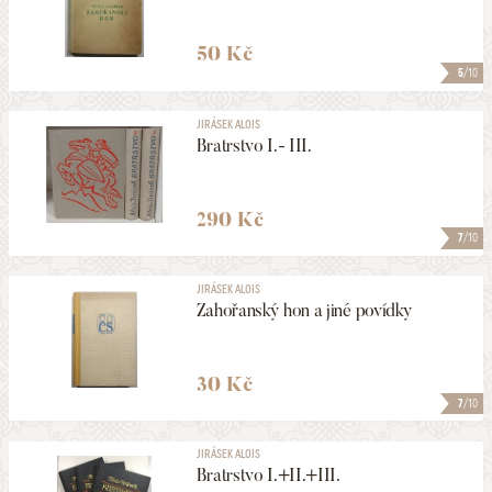
50 Kč
5
/10
JIRÁSEK ALOIS
Bratrstvo I.- III.
290 Kč
7
/10
JIRÁSEK ALOIS
Zahořanský hon a jiné povídky
30 Kč
7
/10
JIRÁSEK ALOIS
Bratrstvo I.+II.+III.