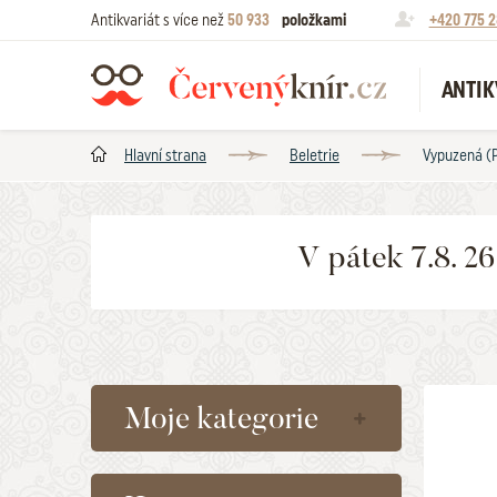
Antikvariát s více než
50 933
položkami
+420 775 2
ANTIK
Hlavní strana
Beletrie
Vypuzená (P
V pátek 7.8. 2
Moje kategorie