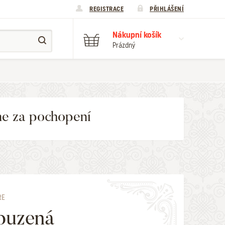
REGISTRACE
PŘIHLÁŠENÍ
Nákupní košík
Prázdný
me za pochopení
RE
puzená