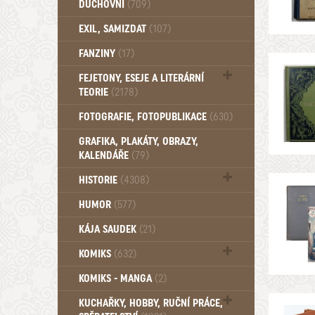
DUCHOVNÍ
(709)
Okultismus (110)
EXIL, SAMIZDAT
(107)
Záhady (105)
FANZINY
(17)
FEJETONY, ESEJE A LITERÁRNÍ
TEORIE
(2178)
Citáty, aforismy, snáře, přísloví,
FOTOGRAFIE, FOTOPUBLIKACE
(630)
afirmace (106)
GRAFIKA, PLAKÁTY, OBRAZY,
KALENDÁŘE
(79)
HISTORIE
(4308)
Mytologie, Mýty, Báje, Pověsti (203)
HUMOR
(577)
KÁJA SAUDEK
(21)
KOMIKS
(632)
Komiks - Čtyřlístek (234)
KOMIKS - MANGA
(2)
Komiks - Ostatní (180)
KUCHAŘKY, HOBBY, RUČNÍ PRÁCE,