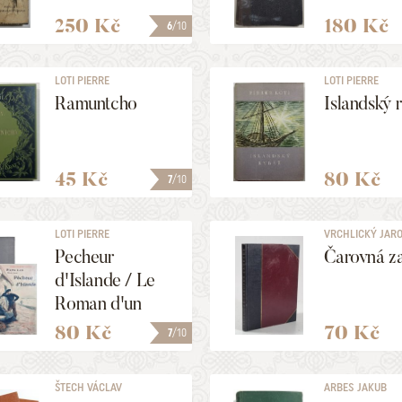
250 Kč
180 Kč
6
/10
LOTI PIERRE
LOTI PIERRE
Ramuntcho
Islandský 
45 Kč
80 Kč
7
/10
LOTI PIERRE
VRCHLICKÝ JAR
Pecheur
Čarovná z
d'Islande / Le
Roman d'un
Spahi
80 Kč
70 Kč
7
/10
ŠTECH VÁCLAV
ARBES JAKUB