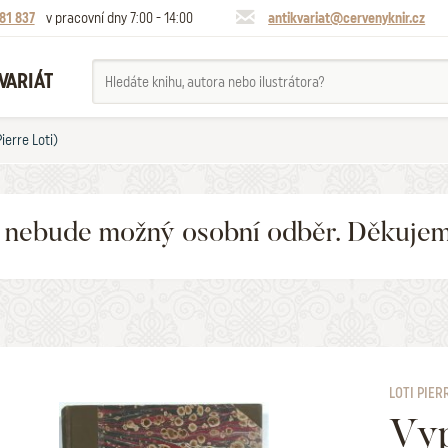
81 837
v pracovní dny 7:00 - 14:00
antikvariat@cervenyknir.cz
VARIÁT
ierre Loti)
6 nebude možný osobní odběr. Děkuje
LOTI PIER
Vy