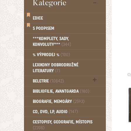
Kategorie
EDICE
S PODPISEM
***KOMPLETY, SADY,
KONVOLUTY***
(344)
% VÝPRODEJ %
(100)
LEXIKONY DOBRODRUŽNÉ
LITERATURY
(7)
BELETRIE
(10842)
Beletrie - Historická (1388)
BIBLIOFILIE, AVANTGARDA
(180)
Beletrie - Humoristické (501)
BIOGRAFIE, MEMOÁRY
(2593)
Beletrie - Povídky (1758)
Beletrie - Thrillery, krimi (1179)
CD, DVD, LP, AUDIO
(147)
Beletrie - Válečné romány (489)
Beletrie - Ženské a dívčí romány
CESTOPISY, GEOGRAFIE, MÍSTOPIS
(2208)
(1522)