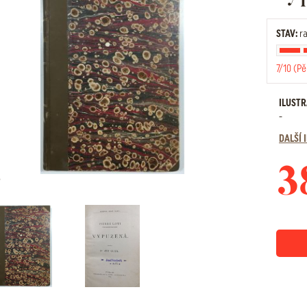
STAV:
ra
7/10 (Pě
ILUST
-
DALŠÍ
3