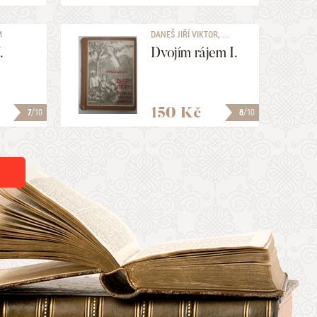
M
DANEŠ JIŘÍ VIKTOR, ...
.
Dvojím rájem I.
150 Kč
7
/10
8
/10