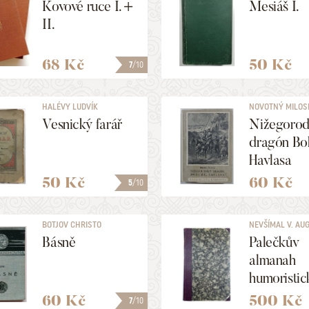
Kovové ruce I. +
Mesiáš I.
II.
68 Kč
50 Kč
7
/10
HALÉVY LUDVÍK
NOVOTNÝ MILOS
Vesnický farář
Nižegorod
dragón Bo
Havlasa
50 Kč
60 Kč
5
/10
BOTJOV CHRISTO
NEVŠÍMAL V. AUG
Básně
Palečkův
almanah
humoristic
60 Kč
500 Kč
7
/10