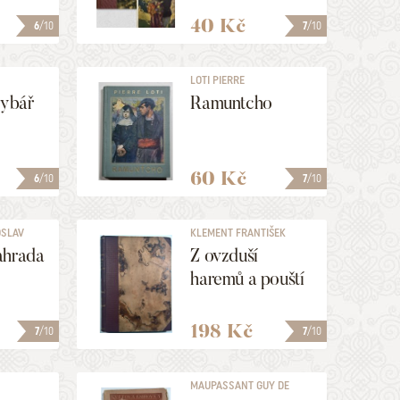
40 Kč
6
/10
7
/10
LOTI PIERRE
rybář
Ramuntcho
60 Kč
6
/10
7
/10
OSLAV
KLEMENT FRANTIŠEK
ahrada
Z ovzduší
haremů a pouští
198 Kč
7
/10
7
/10
MAUPASSANT GUY DE