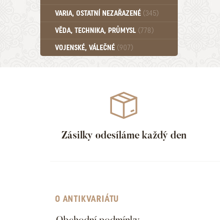
Učebnice - SŠ (789)
VARIA, OSTATNÍ NEZAŘAZENÉ
(345)
Učebnice - VŠ (259)
Učebnice - ZŠ (556)
VĚDA, TECHNIKA, PRŮMYSL
(778)
Učebnice - Ostatní (499)
VOJENSKÉ, VÁLEČNÉ
(907)
Zásilky odesíláme každý den
O ANTIKVARIÁTU