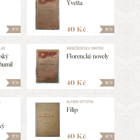
Yvetta
40 Kč
7
/10
5
/10
LAV
MEREŽKOVSKIJ DMITRIJ
SERGEJEVIČ
ský
Florencké novely
humil
40 Kč
7
/10
5
/10
.
ALFIERI VITTOTIO
Filip
ký
40 Kč
7
/10
4
/10