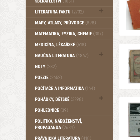
SBĚRATELSTVÍ
(1031)
Dům a byt (102)
LITERATURA FAKTU
(2732)
Katalogy (503)
MAPY, ATLASY, PRŮVODCE
(898)
MATEMATIKA, FYZIKA, CHEMIE
(307)
MEDICÍNA, LÉKAŘSKÉ
(518)
NAUČNÁ LITERATURA
(4867)
Zdraví a zdraví životní styl (510)
NOTY
(282)
POEZIE
(2652)
POČÍTAČE A INFORMATIKA
(164)
POHÁDKY, DĚTSKÉ
(3298)
Pro děti a mládež (2894)
POHLEDNICE
(39)
Pohádky, Dětské - Do roku 1948 (176)
POLITIKA, NÁBOŽENSTVÍ,
Pohádky, Dětské - Od roku 1949 (257)
PROPAGANDA
(2634)
PRÁVNICKÁ LITERATURA
(410)