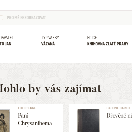
PRO MĚ NEZOBRAZOVAT
DAVATEL
TYP VAZBY
EDICE
TO JAN
VÁZANÁ
KNIHOVNA ZLATÉ PRAHY
ohlo by vás zajímat
LOTI PIERRE
DADONE CARLO
Paní
Dřevěné n
Chrysanthema