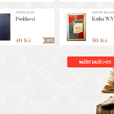
JIRÁSEK ALOIS
CANTON WILLIA
Psohlavci
Kniha W.V
40 Kč
50 Kč
8
/10
NAČÍST DALŠÍ (+
21
)