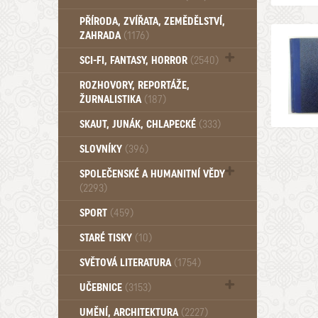
PŘÍRODA, ZVÍŘATA, ZEMĚDĚLSTVÍ,
ZAHRADA
(1176)
SCI-FI, FANTASY, HORROR
(2540)
UFO (14)
ROZHOVORY, REPORTÁŽE,
ŽURNALISTIKA
(187)
SKAUT, JUNÁK, CHLAPECKÉ
(333)
SLOVNÍKY
(396)
SPOLEČENSKÉ A HUMANITNÍ VĚDY
(2293)
Pedagogika (191)
SPORT
(459)
Filozofie, sociologie (859)
STARÉ TISKY
(10)
Psychologie a osobní rozvoj (761)
SVĚTOVÁ LITERATURA
(1754)
UČEBNICE
(3153)
Učebnice - Jazykové (1297)
UMĚNÍ, ARCHITEKTURA
(2227)