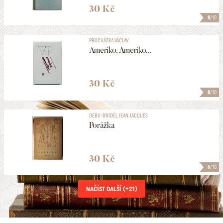
30 Kč
8
/10
PROCHÁZKA VÁCLAV
Ameriko, Ameriko...
30 Kč
8
/10
DEBU-BRIDEL JEAN JACQUES
Porážka
30 Kč
6
/10
NAČÍST DALŠÍ (+
21
)