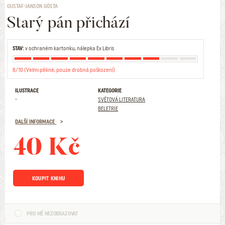
GUSTAF-JANSON GÖSTA
Starý pán přichází
STAV:
v ochraném kartonku, nálepka Ex Libris
8/10 (Velmi pěkné, pouze drobná poškození)
ILUSTRACE
KATEGORIE
-
SVĚTOVÁ LITERATURA
BELETRIE
DALŠÍ INFORMACE
40 Kč
KOUPIT KNIHU
PRO MĚ NEZOBRAZOVAT