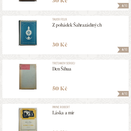
30 Kč
6
/10
TAUER FELIX
Z pohádek Šahrazádiných
30 Kč
6
/10
TRETJAKOV SERGEJ
Den Šihua
50 Kč
6
/10
PAYNE ROBERT
Láska a mír