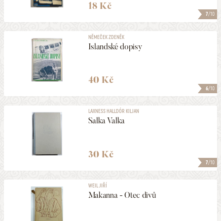
18 Kč
7
/10
NĚMEČEK ZDENĚK
Islandské dopisy
40 Kč
6
/10
LAXNESS HALLDÓR KILJAN
Salka Valka
30 Kč
7
/10
WEIL JIŘÍ
Makanna - Otec divů