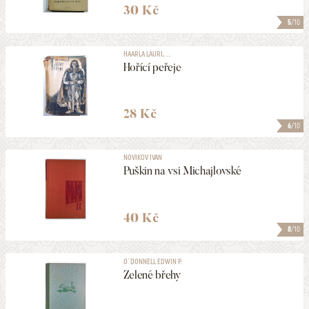
30 Kč
5
/10
HAARLA LAURI, ...
Hořící peřeje
28 Kč
6
/10
NOVIKOV IVAN
Puškin na vsi Michajlovské
40 Kč
8
/10
O´DONNELL EDWIN P.
Zelené břehy