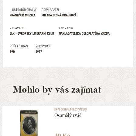
ILUSTRÁTOR OBÁLKY
PŘEKLADATEL
FRANTIŠEK MUZIKA
MILADA LESNÁ-KRAUSOVÁ
VYDAVATEL
TYP VAZBY
ELK - EVROPSKÝ LITERÁRNÍ KLUB
NAKLADATELSKÁ CELOPLÁTĚNÁ VAZBA
POČET STRAN
ROK VYDÁNÍ
390
1937
Mohlo by vás zajímat
KRATOCHVIL MILOŠ VÁCLAV
Osamělý rváč
40 Kč