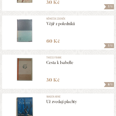
30 Kč
7
/10
NĚMEČEK ZDENĚK
Vějíř z poledníků
60 Kč
7
/10
THIESS FRANK
Cesta k Isabelle
30 Kč
8
/10
VAAGEN ARNE
Už zvedají plachty