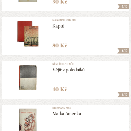
30 Kč
7
/10
MALAPARTE CURZIO
Kaput
80 Kč
6
/10
NĚMEČEK ZDENĚK
Vějíř z poledníků
40 Kč
6
/10
DICKMANN MAX
Matka Amerika