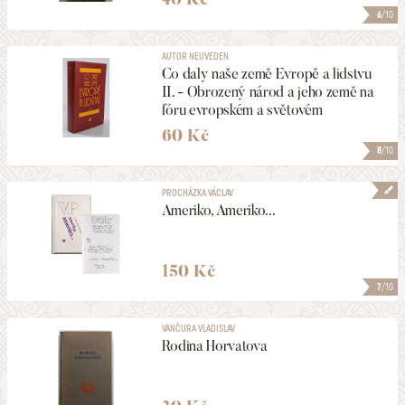
6
/10
AUTOR NEUVEDEN
Co daly naše země Evropě a lidstvu
II. - Obrozený národ a jeho země na
fóru evropském a světovém
60 Kč
8
/10
PROCHÁZKA VÁCLAV
Ameriko, Ameriko...
150 Kč
7
/10
VANČURA VLADISLAV
Rodina Horvatova