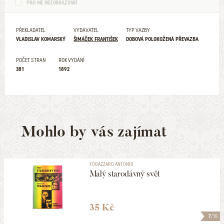
PRO MĚ NEZOBRAZOVAT
PŘEKLADATEL
VYDAVATEL
TYP VAZBY
VLADISLAV KOMARSKÝ
ŠIMÁČEK FRANTIŠEK
DOBOVÁ POLOKOŽENÁ PŘEVAZBA
POČET STRAN
ROK VYDÁNÍ
381
1892
Mohlo by vás zajímat
FOGAZZARO ANTONIO
Malý starodávný svět
35 Kč
7
/10