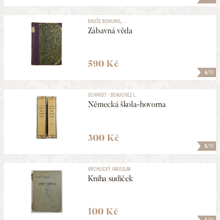
BAUŠE BOHUMIL, ...
Zábavná věda
590 Kč
6
/10
SCHMIDT - BEAUCHEZ L.
Německá škola-hovorna
300 Kč
5
/10
VRCHLICKÝ JAROSLAV
Kniha sudiček
100 Kč