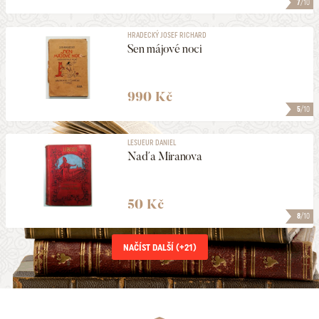
7
/10
HRADECKÝ JOSEF RICHARD
Sen májové noci
990 Kč
5
/10
LESUEUR DANIEL
Naďa Miranova
50 Kč
8
/10
NAČÍST DALŠÍ (+
21
)