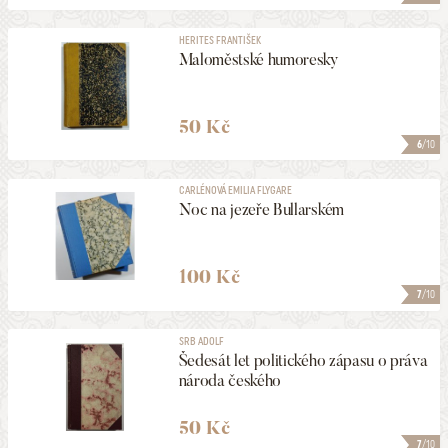
HERITES FRANTIŠEK
Maloměstské humoresky
50 Kč
6
/10
CARLÉNOVÁ EMILIA FLYGARE
Noc na jezeře Bullarském
100 Kč
7
/10
SRB ADOLF
Šedesát let politického zápasu o práva
národa českého
50 Kč
7
/10