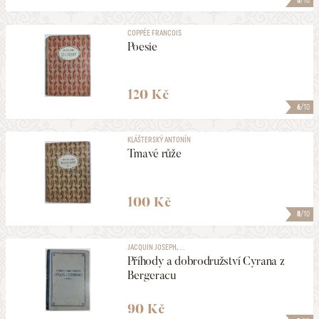
5
/10
COPPÉE FRANCOIS
Poesie
120 Kč
6
/10
KLÁŠTERSKÝ ANTONÍN
Tmavé růže
100 Kč
8
/10
JACQUIN JOSEPH, ...
Příhody a dobrodružství Cyrana z
Bergeracu
90 Kč