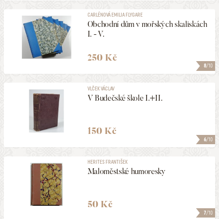
CARLÉNOVÁ EMILIA FLYGARE
Obchodní dům v mořských skaliskách
I. - V.
250 Kč
8
/10
VLČEK VÁCLAV
V Budečské škole I.+II.
150 Kč
6
/10
HERITES FRANTIŠEK
Maloměstské humoresky
50 Kč
7
/10