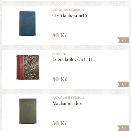
MACHAR JOSEF SVATOPLUK
Čtyři knihy sonetů
80 Kč
7
/10
EBERS GEORG
Dcera královská I.-III.
80 Kč
4
/10
MACHAR JOSEF SVATOPLUK, ...
Machar mládeži
30 Kč
8
/10