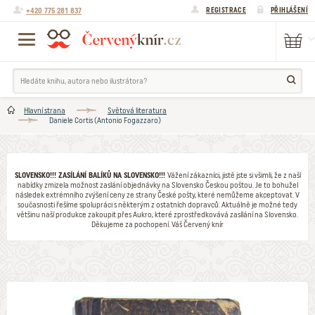
+420 775 281 837
REGISTRACE
PŘIHLÁŠENÍ
Hlavní strana
Světová literatura
Daniele Cortis (Antonio Fogazzaro)
SLOVENSKO!!! ZASÍLÁNÍ BALÍKŮ NA SLOVENSKO!!!
Vážení zákazníci, jistě jste si všimli, že z naší
nabídky zmizela možnost zaslání objednávky na Slovensko Českou poštou. Je to bohužel
následek extrémního zvýšení ceny ze strany České pošty, které nemůžeme akceptovat. V
současnosti řešíme spolupráci s některým z ostatních dopravců. Aktuálně je možné tedy
většinu naší produkce zakoupit přes Aukro, které zprostředkovává zasílání na Slovensko.
Děkujeme za pochopení. Váš Červený knír