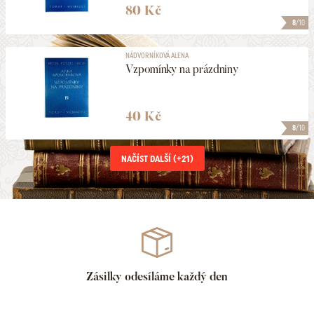
80 Kč
8
/10
NÁDVORNÍKOVÁ ALENA
Vzpomínky na prázdniny
40 Kč
8
/10
NAČÍST DALŠÍ (+
21
)
Zásilky odesíláme každý den