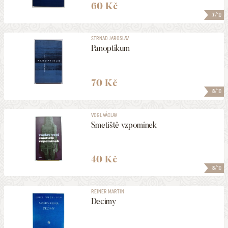
60 Kč
7
/10
STRNAD JAROSLAV
Panoptikum
70 Kč
8
/10
VOGL VÁCLAV
Smetiště vzpomínek
40 Kč
8
/10
REINER MARTIN
Decimy