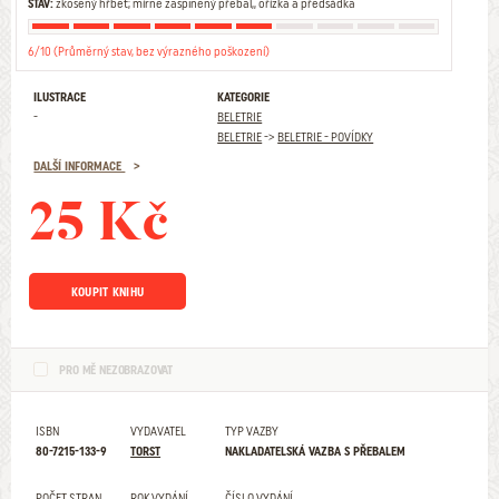
STAV:
zkosený hřbet; mírně zašpiněný přebal,, ořízka a předsádka
6/10 (Průměrný stav, bez výrazného poškození)
ILUSTRACE
KATEGORIE
-
BELETRIE
BELETRIE
->
BELETRIE - POVÍDKY
DALŠÍ INFORMACE
25 Kč
KOUPIT KNIHU
PRO MĚ NEZOBRAZOVAT
ISBN
VYDAVATEL
TYP VAZBY
80-7215-133-9
TORST
NAKLADATELSKÁ VAZBA S PŘEBALEM
POČET STRAN
ROK VYDÁNÍ
ČÍSLO VYDÁNÍ