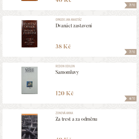
7
/10
OPASEK JAN ANASTÁZ
Dvanáct zastavení
38 Kč
7
/10
REDON ODILON
Samomluvy
120 Kč
6
/10
ZONOVÁ ANNA
Za trest a za odměnu