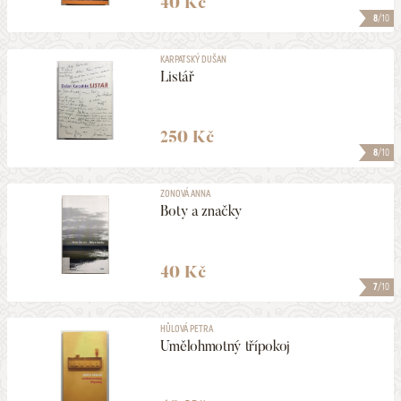
40 Kč
8
/10
KARPATSKÝ DUŠAN
Listář
250 Kč
8
/10
ZONOVÁ ANNA
Boty a značky
40 Kč
7
/10
HŮLOVÁ PETRA
Umělohmotný třípokoj