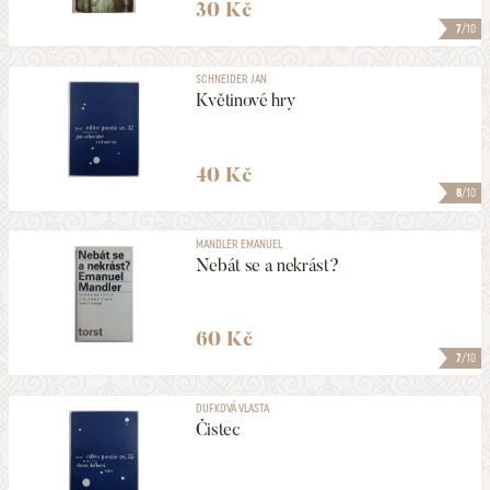
30 Kč
7
/10
SCHNEIDER JAN
Květinové hry
40 Kč
8
/10
MANDLER EMANUEL
Nebát se a nekrást?
60 Kč
7
/10
DUFKOVÁ VLASTA
Čistec