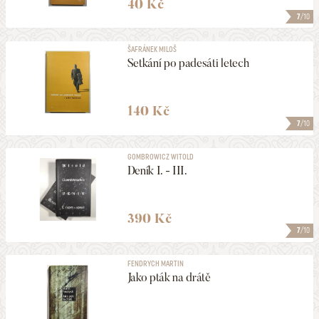
40 Kč
7
/10
ŠAFRÁNEK MILOŠ
Setkání po padesáti letech
140 Kč
7
/10
GOMBROWICZ WITOLD
Deník I. - III.
390 Kč
7
/10
FENDRYCH MARTIN
Jako pták na drátě