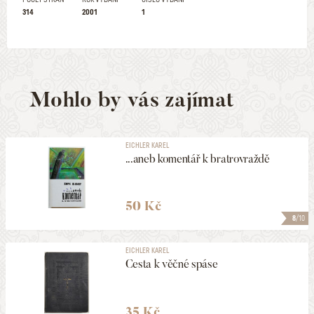
314
2001
1
Mohlo by vás zajímat
EICHLER KAREL
...aneb komentář k bratrovraždě
50 Kč
8
/10
EICHLER KAREL
Cesta k věčné spáse
35 Kč