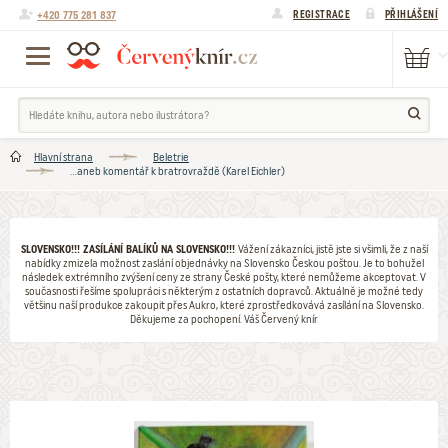
+420 775 281 837
REGISTRACE
PŘIHLÁŠENÍ
Hlavní strana
Beletrie
...aneb komentář k bratrovraždě (Karel Eichler)
SLOVENSKO!!! ZASÍLÁNÍ BALÍKŮ NA SLOVENSKO!!!
Vážení zákazníci, jistě jste si všimli, že z naší
nabídky zmizela možnost zaslání objednávky na Slovensko Českou poštou. Je to bohužel
následek extrémního zvýšení ceny ze strany České pošty, které nemůžeme akceptovat. V
současnosti řešíme spolupráci s některým z ostatních dopravců. Aktuálně je možné tedy
většinu naší produkce zakoupit přes Aukro, které zprostředkovává zasílání na Slovensko.
Děkujeme za pochopení. Váš Červený knír