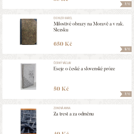
7
/10
EICHLER KAREL
Milostivé obrazy na Moravě a v rak.
Slezsku
650 Kč
5
/10
ČERNÝ VÁCLAV
Eseje o české a slovenské próze
50 Kč
7
/10
ZONOVÁ ANNA
Za trest a za odměnu
40 Kč