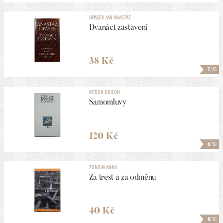
OPASEK JAN ANASTÁZ
Dvanáct zastavení
38 Kč
7
/10
REDON ODILON
Samomluvy
120 Kč
6
/10
ZONOVÁ ANNA
Za trest a za odměnu
40 Kč
8
/10