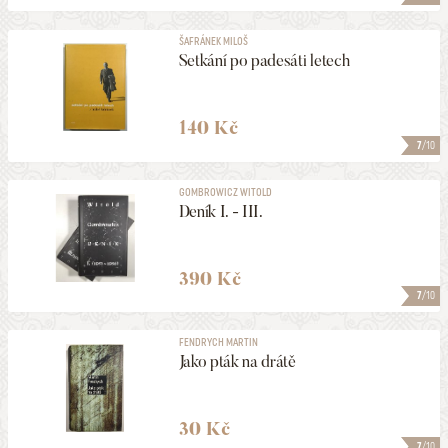
ŠAFRÁNEK MILOŠ
Setkání po padesáti letech
140 Kč
7
/10
GOMBROWICZ WITOLD
Deník I. - III.
390 Kč
7
/10
FENDRYCH MARTIN
Jako pták na drátě
30 Kč
7
/10