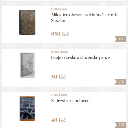
EICHLER KAREL
Milostivé obrazy na Moravě a v rak.
Slezsku
650 Kč
5
/10
ČERNÝ VÁCLAV
Eseje o české a slovenské próze
50 Kč
7
/10
ZONOVÁ ANNA
Za trest a za odměnu
40 Kč
7
/10