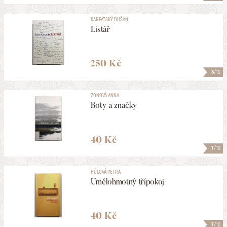
KARPATSKÝ DUŠAN
Listář
250 Kč
8
/10
ZONOVÁ ANNA
Boty a značky
40 Kč
7
/10
HŮLOVÁ PETRA
Umělohmotný třípokoj
40 Kč
7
/10