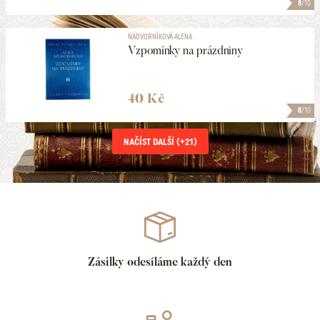
8
/10
NÁDVORNÍKOVÁ ALENA
Vzpomínky na prázdniny
40 Kč
8
/10
NAČÍST DALŠÍ (+
21
)
Zásilky odesíláme každý den