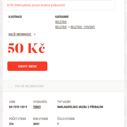
8/10 (Velmi pěkné, pouze drobná poškození)
ILUSTRACE
KATEGORIE
-
BELETRIE
BELETRIE
->
BELETRIE - POVÍDKY
DALŠÍ INFORMACE
50 Kč
KOUPIT KNIHU
PRO MĚ NEZOBRAZOVAT
ISBN
VYDAVATEL
TYP VAZBY
80-7215-133-9
TORST
NAKLADATELSKÁ VAZBA S PŘEBALEM
POČET STRAN
ROK VYDÁNÍ
ČÍSLO VYDÁNÍ
314
2001
1