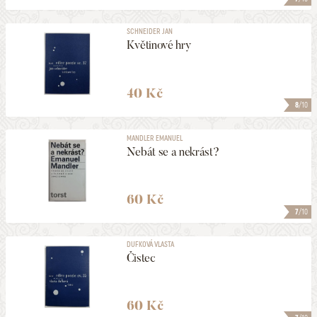
SCHNEIDER JAN
Květinové hry
40 Kč
8
/10
MANDLER EMANUEL
Nebát se a nekrást?
60 Kč
7
/10
DUFKOVÁ VLASTA
Čistec
60 Kč