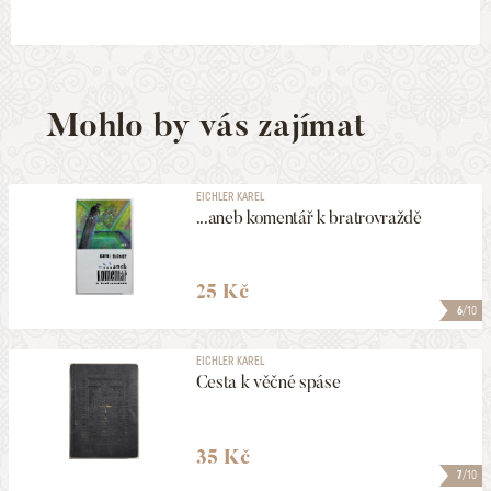
Mohlo by vás zajímat
EICHLER KAREL
...aneb komentář k bratrovraždě
25 Kč
6
/10
EICHLER KAREL
Cesta k věčné spáse
35 Kč
7
/10