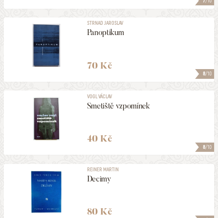
7
/10
STRNAD JAROSLAV
Panoptikum
70 Kč
8
/10
VOGL VÁCLAV
Smetiště vzpomínek
40 Kč
8
/10
REINER MARTIN
Decimy
80 Kč