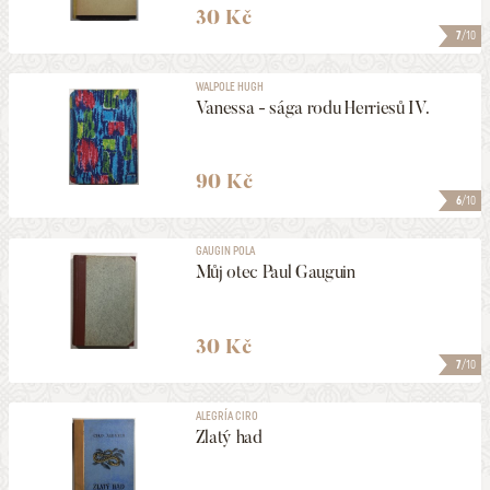
30 Kč
7
/10
WALPOLE HUGH
Vanessa - sága rodu Herriesů IV.
90 Kč
6
/10
GAUGIN POLA
Můj otec Paul Gauguin
30 Kč
7
/10
ALEGRÍA CIRO
Zlatý had