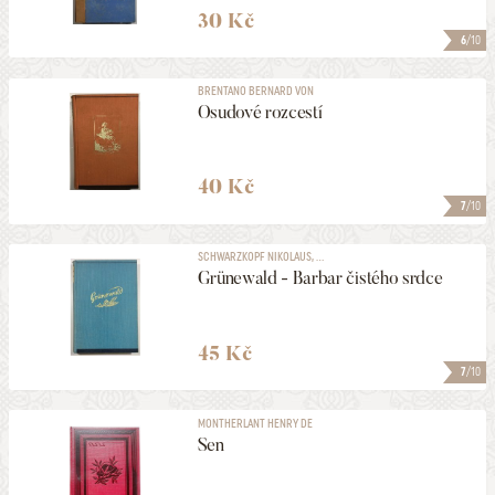
30 Kč
6
/10
BRENTANO BERNARD VON
Osudové rozcestí
40 Kč
7
/10
SCHWARZKOPF NIKOLAUS, ...
Grünewald - Barbar čistého srdce
45 Kč
7
/10
MONTHERLANT HENRY DE
Sen