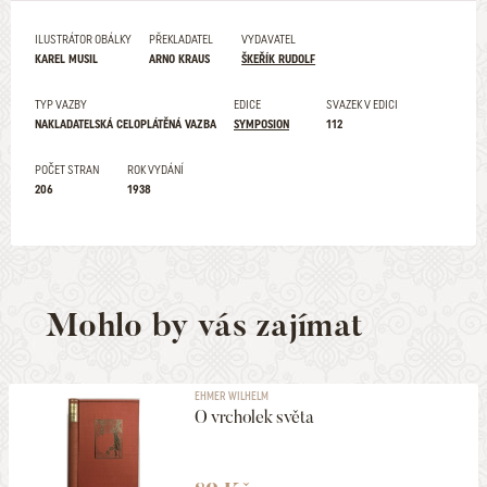
ILUSTRÁTOR OBÁLKY
PŘEKLADATEL
VYDAVATEL
KAREL MUSIL
ARNO KRAUS
ŠKEŘÍK RUDOLF
TYP VAZBY
EDICE
SVAZEK V EDICI
NAKLADATELSKÁ CELOPLÁTĚNÁ VAZBA
SYMPOSION
112
POČET STRAN
ROK VYDÁNÍ
206
1938
Mohlo by vás zajímat
EHMER WILHELM
O vrcholek světa