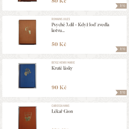
80 Kč
7
/10
ROMAINS JULES
Psyché 3.díl - Když loď zvedla
kotvu...
50 Kč
7
/10
BEYLE HENRI MARIE
Kruté lásky
90 Kč
7
/10
CAROSSA HANS
Lékař Gion