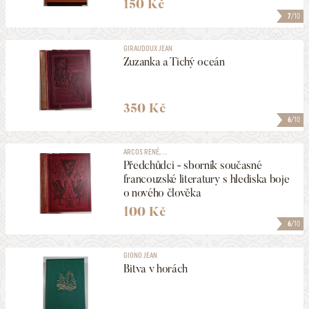
150 Kč
7
/10
GIRAUDOUX JEAN
Zuzanka a Tichý oceán
350 Kč
6
/10
ARCOS RENÉ, ...
Předchůdci - sborník současné
francouzské literatury s hlediska boje
o nového člověka
100 Kč
6
/10
GIONO JEAN
Bitva v horách