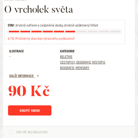
O vrcholek světa
STAV:
drobně odřené a zašpiněné desky, drobně sešikmený hřbet
6/10 (Průměrný stav, bez výrazného poškození)
ILUSTRACE
KATEGORIE
-
BELETRIE
CESTOPISY, GEOGRAFIE, MÍSTOPIS
BIOGRAFIE, MEMOÁRY
DALŠÍ INFORMACE
90 Kč
KOUPIT KNIHU
PRO MĚ NEZOBRAZOVAT