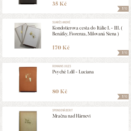
35 Kč
7
/10
SUARÉS ANDRÉ
Kondotierova cesta do Itálie I. - III. (
Benátky, Fiorenza, Milovaná Siena )
170 Kč
7
/10
ROMAINS JULES
Psyché 1.díl - Luciana
80 Kč
7
/10
SPONGOVÁ BERIT
Mračna nad Härnevi