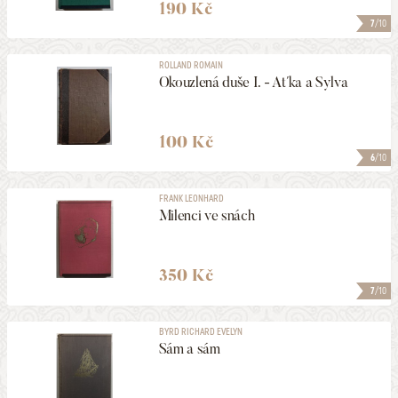
190 Kč
7
/10
ROLLAND ROMAIN
Okouzlená duše I. - Aťka a Sylva
100 Kč
6
/10
FRANK LEONHARD
Milenci ve snách
350 Kč
7
/10
BYRD RICHARD EVELYN
Sám a sám