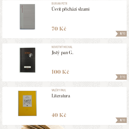
BURIAN PETR
Úsvit přichází slzami
70 Kč
8
/10
NOVOTNÝ MICHAL
Jistý pan G.
100 Kč
7
/10
VALÉRY PAUL
Literatura
40 Kč
8
/10