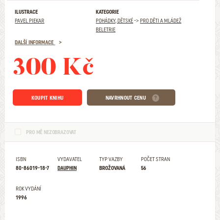
ILUSTRACE
KATEGORIE
PAVEL PIEKAR
POHÁDKY, DĚTSKÉ
->
PRO DĚTI A MLÁDEŽ
BELETRIE
DALŠÍ INFORMACE
300 Kč
KOUPIT KNIHU
NAVRHNOUT CENU
PRO MĚ NEZOBRAZOVAT
ISBN
VYDAVATEL
TYP VAZBY
POČET STRAN
80-86019-18-7
DAUPHIN
BROŽOVANÁ
56
ROK VYDÁNÍ
1996