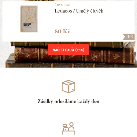
ČAPEK JOSEF
Ledacos / Umělý člověk
80 Kč
8
/10
NAČÍST DALŠÍ (+
14
)
Zásilky odesíláme každý den