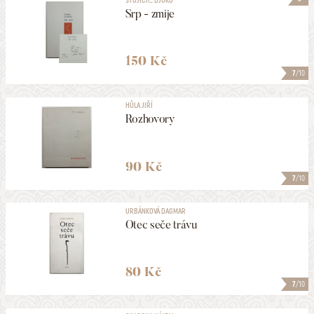
Srp - zmije
150 Kč
7
/10
HŮLA JIŘÍ
Rozhovory
90 Kč
7
/10
URBÁNKOVÁ DAGMAR
Otec seče trávu
80 Kč
7
/10