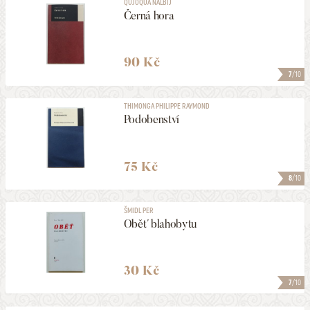
QUJOQUA NÁLBIJ
Černá hora
90 Kč
7
/10
THIMONGA PHILIPPE RAYMOND
Podobenství
75 Kč
8
/10
ŠMIDL PER
Oběť blahobytu
30 Kč
7
/10