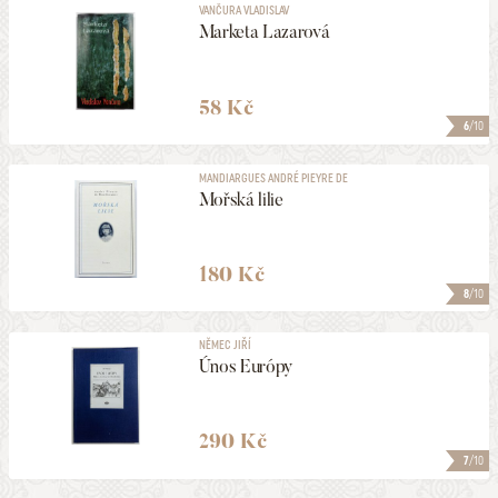
VANČURA VLADISLAV
Marketa Lazarová
58 Kč
6
/10
MANDIARGUES ANDRÉ PIEYRE DE
Mořská lilie
180 Kč
8
/10
NĚMEC JIŘÍ
Únos Európy
290 Kč
7
/10