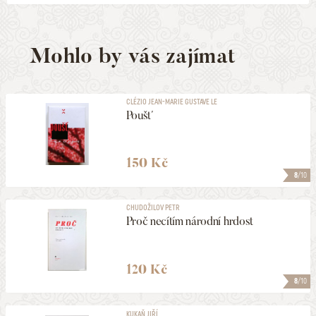
Mohlo by vás zajímat
CLÉZIO JEAN-MARIE GUSTAVE LE
Poušť
150 Kč
8
/10
CHUDOŽILOV PETR
Proč necítím národní hrdost
120 Kč
8
/10
KUKAŇ JIŘÍ