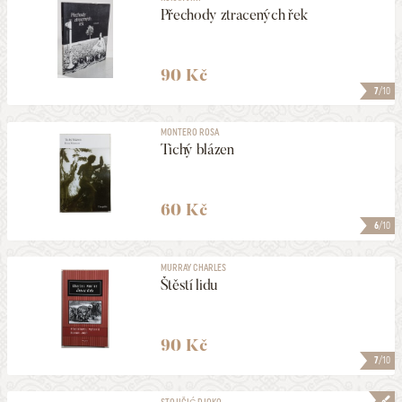
Přechody ztracených řek
90 Kč
7
/10
MONTERO ROSA
Tichý blázen
60 Kč
6
/10
MURRAY CHARLES
Štěstí lidu
90 Kč
7
/10
STOJIČIĆ DJOKO