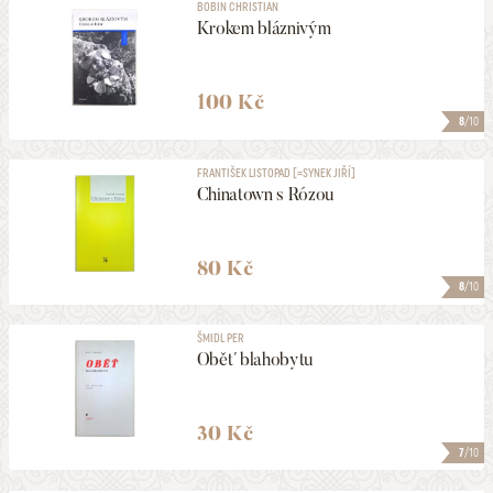
BOBIN CHRISTIAN
Krokem bláznivým
100 Kč
8
/10
FRANTIŠEK LISTOPAD [=SYNEK JIŘÍ]
Chinatown s Rózou
80 Kč
8
/10
ŠMIDL PER
Oběť blahobytu
30 Kč
7
/10