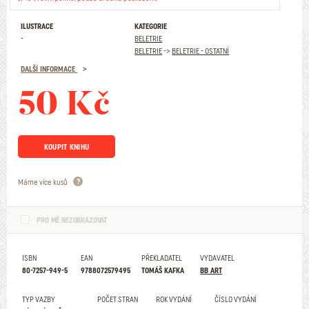
ILUSTRACE
KATEGORIE
-
BELETRIE
BELETRIE
->
BELETRIE - OSTATNÍ
DALŠÍ INFORMACE
50 Kč
KOUPIT KNIHU
Máme více kusů
PRO MĚ NEZOBRAZOVAT
ISBN
EAN
PŘEKLADATEL
VYDAVATEL
80-7257-949-5
9788072579495
TOMÁŠ KAFKA
BB ART
TYP VAZBY
POČET STRAN
ROK VYDÁNÍ
ČÍSLO VYDÁNÍ