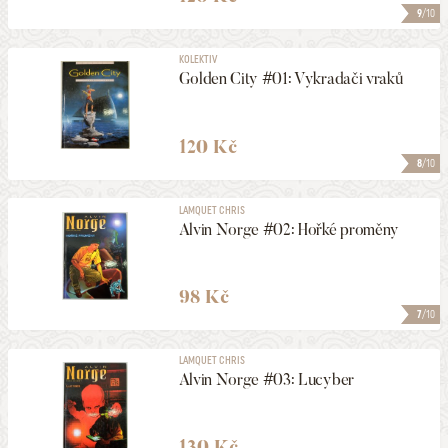
9
/10
KOLEKTIV
Golden City #01: Vykradači vraků
120 Kč
8
/10
LAMQUET CHRIS
Alvin Norge #02: Hořké proměny
98 Kč
7
/10
LAMQUET CHRIS
Alvin Norge #03: Lucyber
130 Kč