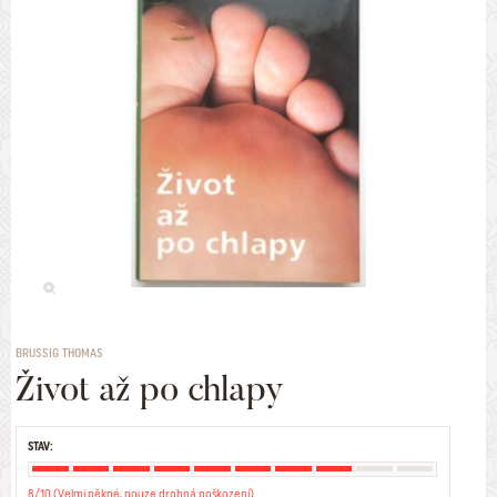
BRUSSIG THOMAS
Život až po chlapy
STAV:
8/10 (Velmi pěkné, pouze drobná poškození)