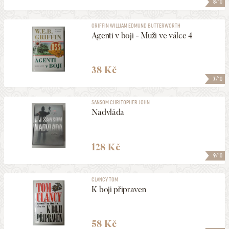
8
/10
GRIFFIN WILLIAM EDMUND BUTTERWORTH
Agenti v boji - Muži ve válce 4
38 Kč
7
/10
SANSOM CHRITOPHER JOHN
Nadvláda
128 Kč
9
/10
CLANCY TOM
K boji připraven
58 Kč