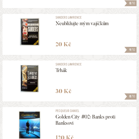
8
/10
SANDERS LAWRENCE
Neubližujte mým vajíčkům
20 Kč
9
/10
SANDERS LAWRENCE
Trhák
30 Kč
8
/10
PECQUEUR DANIEL
Golden City #02: Banks proti
Banksovi
120 Kč