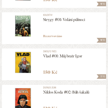
9
/10
KOLEKTIV
Strygy #01: Volání půlnoci
Rezervováno
9
/10
SWOLFS YVES
Vlad #01: Můj bratr Igor
150 Kč
7
/10
DUFAUX JEAN
Niklos Koda #02: Bůh šakalů