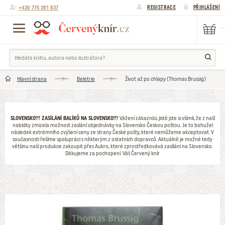
+420 775 281 837
REGISTRACE
PŘIHLÁŠENÍ
Hlavní strana
Beletrie
Život až po chlapy (Thomas Brussig)
SLOVENSKO!!! ZASÍLÁNÍ BALÍKŮ NA SLOVENSKO!!!
Vážení zákazníci, jistě jste si všimli, že z naší
nabídky zmizela možnost zaslání objednávky na Slovensko Českou poštou. Je to bohužel
následek extrémního zvýšení ceny ze strany České pošty, které nemůžeme akceptovat. V
současnosti řešíme spolupráci s některým z ostatních dopravců. Aktuálně je možné tedy
většinu naší produkce zakoupit přes Aukro, které zprostředkovává zasílání na Slovensko.
Děkujeme za pochopení. Váš Červený knír