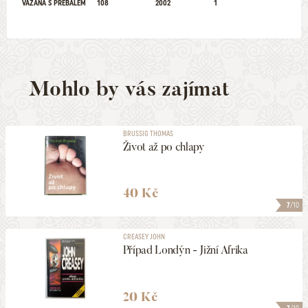
VÁZANÁ S PŘEBALEM
108
2002
1
Mohlo by vás zajímat
BRUSSIG THOMAS
Život až po chlapy
40 Kč
7
/10
CREASEY JOHN
Případ Londýn - Jižní Afrika
20 Kč