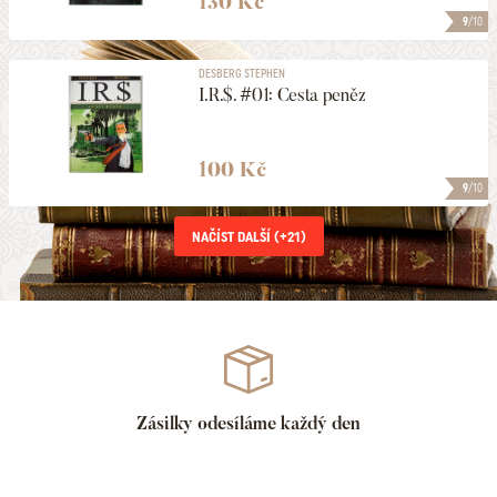
130 Kč
9
/10
DESBERG STEPHEN
I.R.$. #01: Cesta peněz
100 Kč
9
/10
NAČÍST DALŠÍ (+
21
)
Zásilky odesíláme každý den