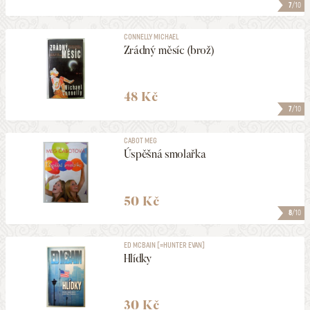
7
/10
CONNELLY MICHAEL
Zrádný měsíc (brož)
48 Kč
7
/10
CABOT MEG
Úspěšná smolařka
50 Kč
8
/10
ED MCBAIN [=HUNTER EVAN]
Hlídky
30 Kč