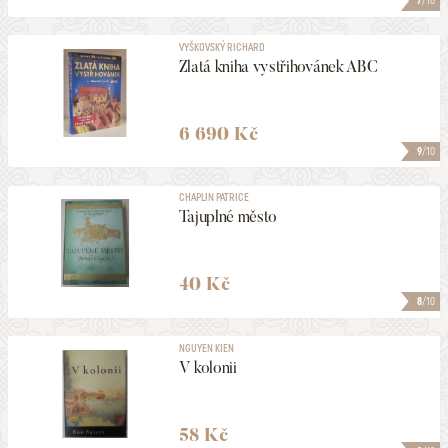
7
/10
VYŠKOVSKÝ RICHARD
Zlatá kniha vystřihovánek ABC
6 690 Kč
9
/10
CHAPLIN PATRICE
Tajuplné město
40 Kč
8
/10
NGUYEN KIEN
V kolonii
58 Kč