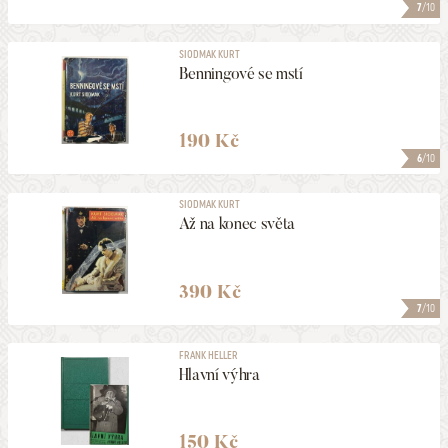
7
/10
SIODMAK KURT
Benningové se mstí
190 Kč
6
/10
SIODMAK KURT
Až na konec světa
390 Kč
7
/10
FRANK HELLER
Hlavní výhra
150 Kč