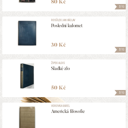
80 Kč
7
/10
ROSŮLEK JAN VÁCLAV
Poslední kulomet
30 Kč
7
/10
ŽIPEK ALOIS
Sladké zlo
50 Kč
7
/10
VOROVKA KAREL
Americká filosofie