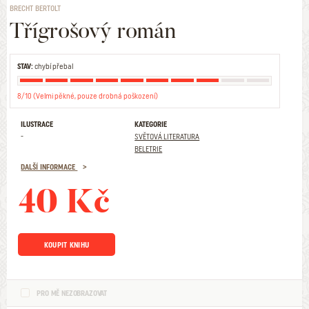
BRECHT BERTOLT
Třígrošový román
STAV:
chybí přebal
8/10 (Velmi pěkné, pouze drobná poškození)
ILUSTRACE
KATEGORIE
-
SVĚTOVÁ LITERATURA
BELETRIE
DALŠÍ INFORMACE
40 Kč
KOUPIT KNIHU
PRO MĚ NEZOBRAZOVAT