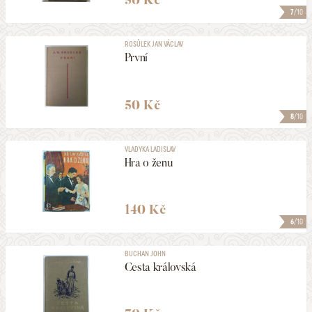
50 Kč
7
/10
ROSŮLEK JAN VÁCLAV
První
50 Kč
8
/10
VLADYKA LADISLAV
Hra o ženu
140 Kč
6
/10
BUCHAN JOHN
Cesta královská