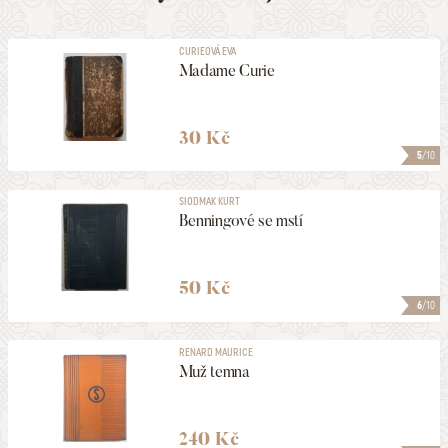
CURIEOVÁ EVA
Madame Curie
30 Kč
5
/10
SIODMAK KURT
Benningové se mstí
50 Kč
6
/10
RENARD MAURICE
Muž temna
240 Kč