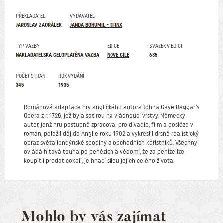
PŘEKLADATEL
VYDAVATEL
JAROSLAV ZAORÁLEK
JANDA BOHUMIL - SFINX
TYP VAZBY
EDICE
SVAZEK V EDICI
NAKLADATELSKÁ CELOPLÁTĚNÁ VAZBA
NOVÉ CÍLE
635
POČET STRAN
ROK VYDÁNÍ
345
1935
Románová adaptace hry anglického autora Johna Gaye Beggar’s
Opera z r. 1728, jež byla satirou na vládnoucí vrstvy. Německý
autor, jenž hru postupně zpracoval pro divadlo, film a posléze v
román, položil děj do Anglie roku 1902 a vykreslil drsně realistický
obraz světa londýnské spodiny a obchodních kořistníků. Všechny
ovládá hltavá touha po penězích a vědomí, že za peníze lze
koupit i prodat cokoli, je hnací silou jejich celého života.
Mohlo by vás zajímat