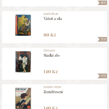
8
/10
HLADÍK VÁCLAV
Vášeň a síla
60 Kč
7
/10
ŽIPEK ALOIS
Sladké zlo
140 Kč
7
/10
DELMONT JOSEPH
Zemětřesení
140 Kč