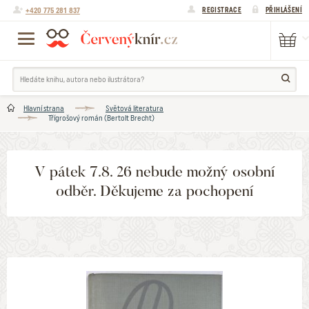
+420 775 281 837
REGISTRACE
PŘIHLÁŠENÍ
Hlavní strana
Světová literatura
Třígrošový román (Bertolt Brecht)
V pátek 7.8. 26 nebude možný osobní
odběr. Děkujeme za pochopení