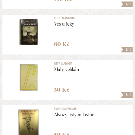
7
/10
COOLEN ANTOON
Ves u řeky
60 Kč
6
/10
NEFF VLADIMÍR
Malý velikán
30 Kč
7
/10
SVOBODA EMANUEL
Alšovy listy milostné