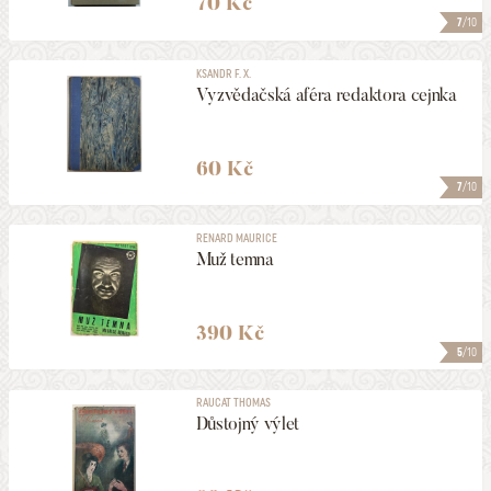
70 Kč
7
/10
KSANDR F. X.
Vyzvědačská aféra redaktora cejnka
60 Kč
7
/10
RENARD MAURICE
Muž temna
390 Kč
5
/10
RAUCAT THOMAS
Důstojný výlet