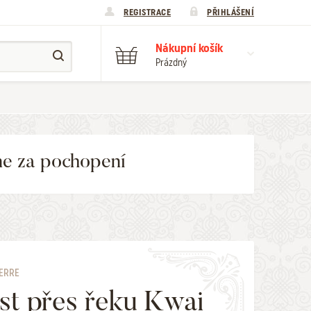
REGISTRACE
PŘIHLÁŠENÍ
Nákupní košík
Prázdný
me za pochopení
IERRE
t přes řeku Kwai