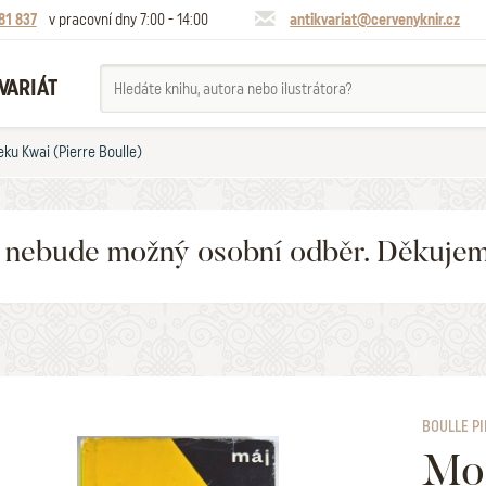
81 837
v pracovní dny 7:00 - 14:00
antikvariat@cervenyknir.cz
VARIÁT
eku Kwai (Pierre Boulle)
6 nebude možný osobní odběr. Děkuje
BOULLE P
Mos