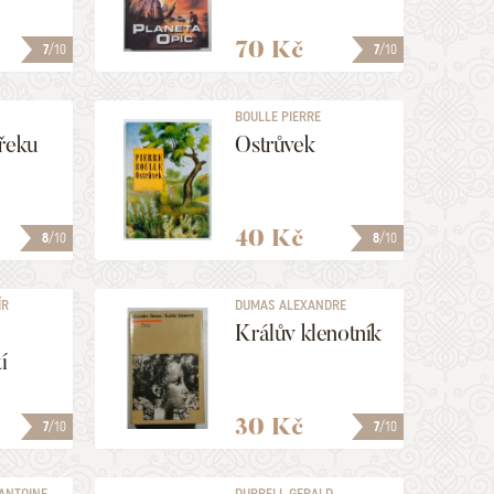
70 Kč
7
/10
7
/10
BOULLE PIERRE
řeku
Ostrůvek
40 Kč
8
/10
8
/10
ÍR
DUMAS ALEXANDRE
Králův klenotník
í
30 Kč
7
/10
7
/10
 ANTOINE
DURRELL GERALD