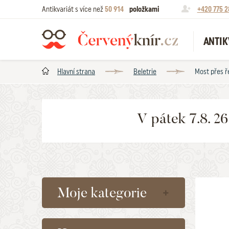
Antikvariát s více než
50 914
položkami
+420 775 2
ANTIK
Hlavní strana
Beletrie
Most přes ř
V pátek 7.8. 2
Moje kategorie