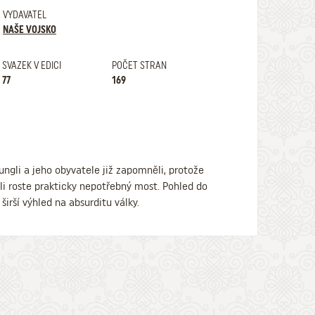
VYDAVATEL
NAŠE VOJSKO
SVAZEK V EDICI
POČET STRAN
77
169
ungli a jeho obyvatele již zapomněli, protože
gli roste prakticky nepotřebný most. Pohled do
rší výhled na absurditu války.