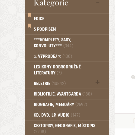
Kategorie
EDICE
S PODPISEM
***KOMPLETY, SADY,
KONVOLUTY***
(344)
% VÝPRODEJ %
(100)
LEXIKONY DOBRODRUŽNÉ
LITERATURY
(7)
BELETRIE
(10842)
Beletrie - Historická (1388)
BIBLIOFILIE, AVANTGARDA
(180)
Beletrie - Humoristické (501)
BIOGRAFIE, MEMOÁRY
(2592)
Beletrie - Povídky (1758)
Beletrie - Thrillery, krimi (1179)
CD, DVD, LP, AUDIO
(147)
Beletrie - Válečné romány (489)
Beletrie - Ženské a dívčí romány
CESTOPISY, GEOGRAFIE, MÍSTOPIS
(2208)
(1522)