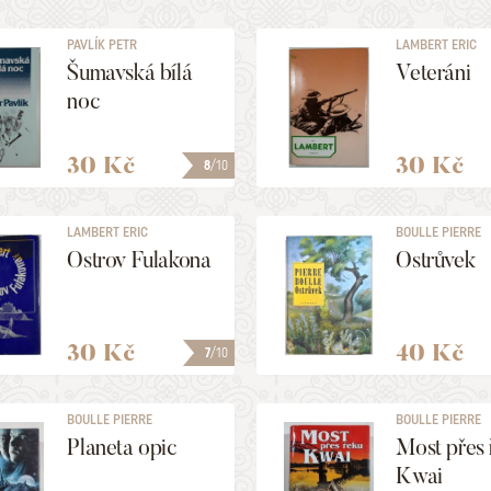
PAVLÍK PETR
LAMBERT ERIC
Šumavská bílá
Veteráni
noc
30 Kč
30 Kč
8
/10
LAMBERT ERIC
BOULLE PIERRE
Ostrov Fulakona
Ostrůvek
30 Kč
40 Kč
7
/10
BOULLE PIERRE
BOULLE PIERRE
Planeta opic
Most přes 
Kwai