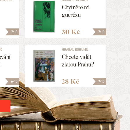
Chytněte mi
guerézu
30 Kč
7
/10
7
/10
IC
HRABAL BOHUMIL
ování
Chcete vidět
i
zlatou Prahu?
28 Kč
6
/10
7
/10