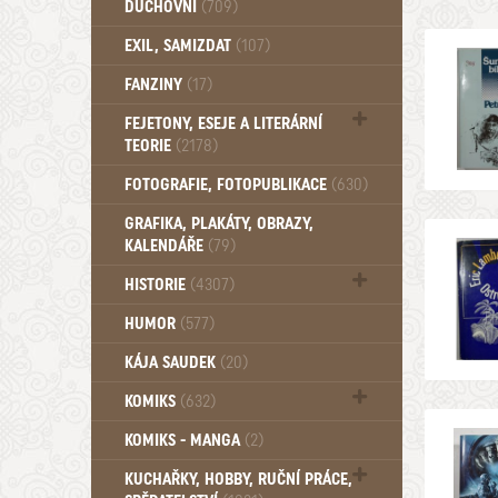
DUCHOVNÍ
(709)
Okultismus (110)
EXIL, SAMIZDAT
(107)
Záhady (105)
FANZINY
(17)
FEJETONY, ESEJE A LITERÁRNÍ
TEORIE
(2178)
Citáty, aforismy, snáře, přísloví,
FOTOGRAFIE, FOTOPUBLIKACE
(630)
afirmace (106)
GRAFIKA, PLAKÁTY, OBRAZY,
KALENDÁŘE
(79)
HISTORIE
(4307)
Mytologie, Mýty, Báje, Pověsti (203)
HUMOR
(577)
KÁJA SAUDEK
(20)
KOMIKS
(632)
Komiks - Čtyřlístek (234)
KOMIKS - MANGA
(2)
Komiks - Ostatní (180)
KUCHAŘKY, HOBBY, RUČNÍ PRÁCE,