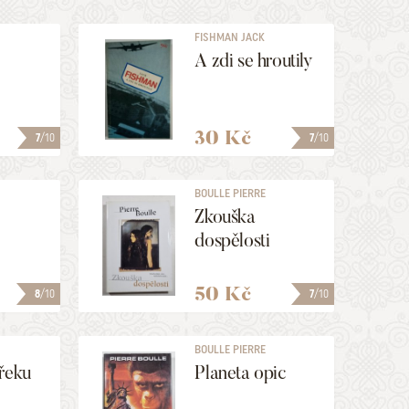
FISHMAN JACK
A zdi se hroutily
30 Kč
7
/10
7
/10
BOULLE PIERRE
Zkouška
dospělosti
50 Kč
8
/10
7
/10
BOULLE PIERRE
řeku
Planeta opic