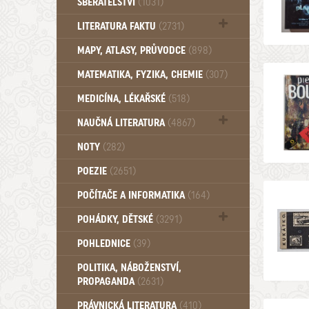
SBĚRATELSTVÍ
(1031)
Dům a byt (102)
LITERATURA FAKTU
(2731)
Katalogy (503)
MAPY, ATLASY, PRŮVODCE
(898)
MATEMATIKA, FYZIKA, CHEMIE
(307)
MEDICÍNA, LÉKAŘSKÉ
(518)
NAUČNÁ LITERATURA
(4867)
Zdraví a zdraví životní styl (510)
NOTY
(282)
POEZIE
(2651)
POČÍTAČE A INFORMATIKA
(164)
POHÁDKY, DĚTSKÉ
(3291)
Pro děti a mládež (2887)
POHLEDNICE
(39)
Pohádky, Dětské - Do roku 1948 (175)
POLITIKA, NÁBOŽENSTVÍ,
Pohádky, Dětské - Od roku 1949 (257)
PROPAGANDA
(2631)
PRÁVNICKÁ LITERATURA
(410)