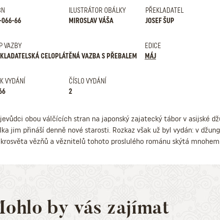
BN
ILUSTRÁTOR OBÁLKY
PŘEKLADATEL
-066-66
MIROSLAV VÁŠA
JOSEF ŠUP
P VAZBY
EDICE
KLADATELSKÁ CELOPLÁTĚNÁ VAZBA S PŘEBALEM
MÁJ
K VYDÁNÍ
ČÍSLO VYDÁNÍ
66
2
jevůdci obou válčících stran na japonský zajatecký tábor v asijské dž
lka jim přináší denně nové starosti. Rozkaz však už byl vydán: v džun
krosvěta vězňů a věznitelů tohoto proslulého románu skýtá mnohem ši
ohlo by vás zajímat