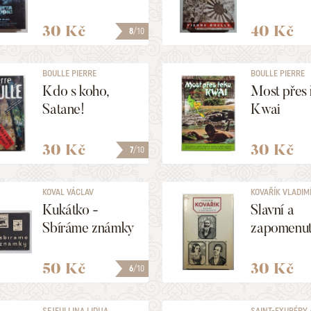
30 Kč
40 Kč
8
/10
BOULLE PIERRE
BOULLE PIERRE
Kdo s koho,
Most přes 
Satane!
Kwai
30 Kč
30 Kč
7
/10
KOVAL VÁCLAV
KOVAŘÍK VLADIM
Kukátko -
Slavní a
Sbíráme známky
zapomenut
50 Kč
30 Kč
6
/10
SEJFULLINA LIDIJA
SAINT-EXUPÉRY