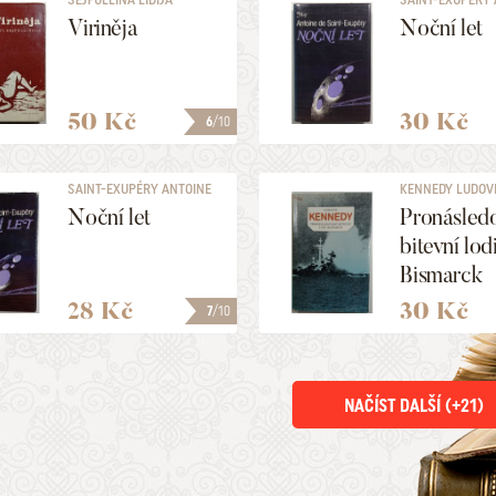
DE
Viriněja
Noční let
50 Kč
30 Kč
6
/10
SAINT-EXUPÉRY ANTOINE
KENNEDY LUDOV
DE
Noční let
Pronásled
bitevní lod
Bismarck
28 Kč
30 Kč
7
/10
NAČÍST DALŠÍ (+
21
)