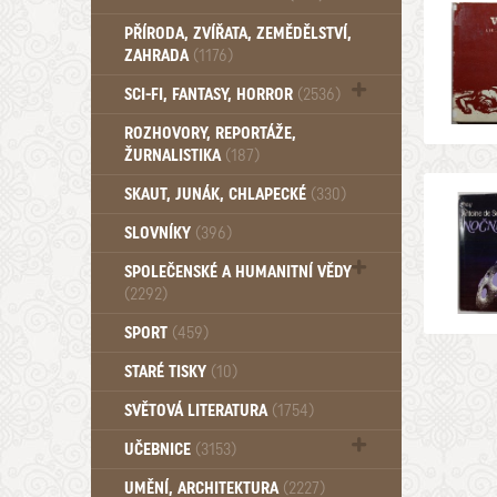
PŘÍRODA, ZVÍŘATA, ZEMĚDĚLSTVÍ,
ZAHRADA
(1176)
SCI-FI, FANTASY, HORROR
(2536)
UFO (14)
ROZHOVORY, REPORTÁŽE,
ŽURNALISTIKA
(187)
SKAUT, JUNÁK, CHLAPECKÉ
(330)
SLOVNÍKY
(396)
SPOLEČENSKÉ A HUMANITNÍ VĚDY
(2292)
Pedagogika (191)
SPORT
(459)
Filozofie, sociologie (859)
STARÉ TISKY
(10)
Psychologie a osobní rozvoj (761)
SVĚTOVÁ LITERATURA
(1754)
UČEBNICE
(3153)
Učebnice - Jazykové (1297)
UMĚNÍ, ARCHITEKTURA
(2227)