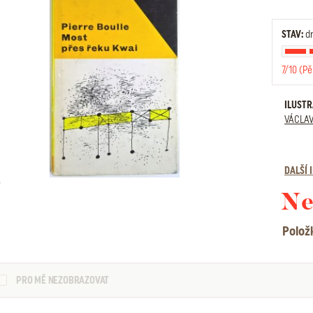
STAV:
dr
7/10 (Pě
ILUST
VÁCLAV
DALŠÍ
Ne
Polož
PRO MĚ NEZOBRAZOVAT