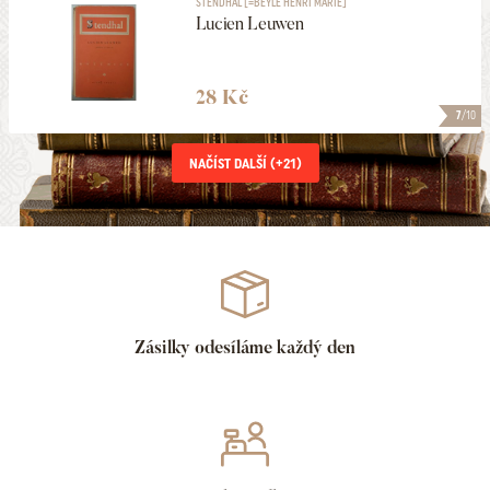
STENDHAL [=BEYLE HENRI MARIE]
Lucien Leuwen
28 Kč
7
/10
NAČÍST DALŠÍ (+
21
)
Zásilky odesíláme každý den