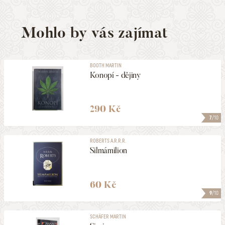
Mohlo by vás zajímat
BOOTH MARTIN
Konopí - dějiny
290 Kč
7
/10
ROBERTS A.R.R.R.
Silmámilion
60 Kč
9
/10
SCHÄFER MARTIN