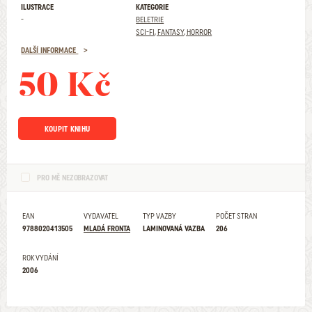
ILUSTRACE
KATEGORIE
-
BELETRIE
SCI-FI, FANTASY, HORROR
DALŠÍ INFORMACE
50 Kč
KOUPIT KNIHU
PRO MĚ NEZOBRAZOVAT
EAN
VYDAVATEL
TYP VAZBY
POČET STRAN
9788020413505
MLADÁ FRONTA
LAMINOVANÁ VAZBA
206
ROK VYDÁNÍ
2006