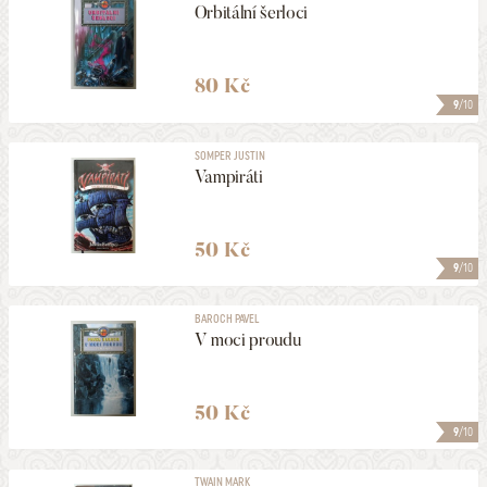
Orbitální šerloci
80 Kč
9
/10
SOMPER JUSTIN
Vampiráti
50 Kč
9
/10
BAROCH PAVEL
V moci proudu
50 Kč
9
/10
TWAIN MARK