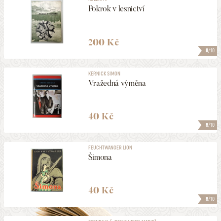
Pokrok v lesnictví
200 Kč
8
/10
KERNICK SIMON
Vražedná výměna
40 Kč
8
/10
FEUCHTWANGER LION
Šimona
40 Kč
8
/10