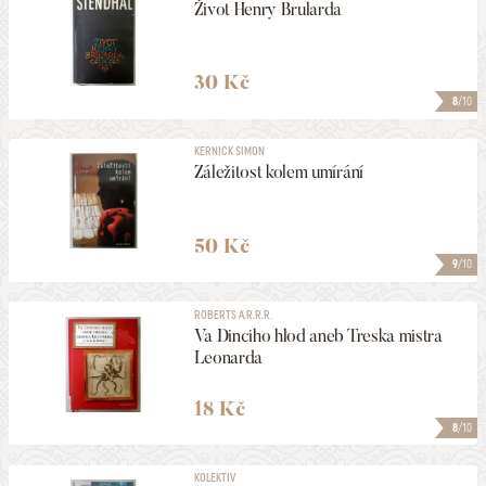
Život Henry Brularda
30 Kč
8
/10
KERNICK SIMON
Záležitost kolem umírání
50 Kč
9
/10
ROBERTS A.R.R.R.
Va Dinciho hlod aneb Treska mistra
Leonarda
18 Kč
8
/10
KOLEKTIV