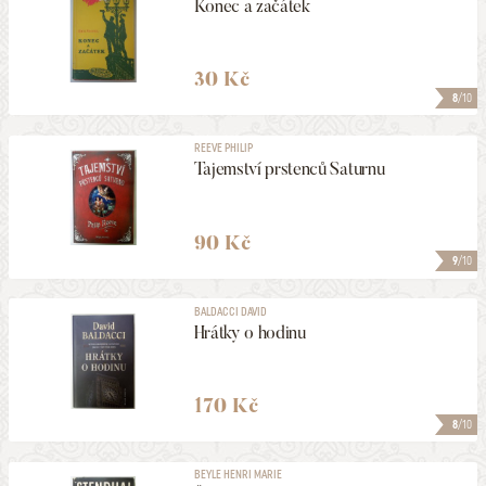
Konec a začátek
30 Kč
8
/10
REEVE PHILIP
Tajemství prstenců Saturnu
90 Kč
9
/10
BALDACCI DAVID
Hrátky o hodinu
170 Kč
8
/10
BEYLE HENRI MARIE