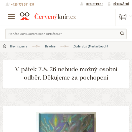
+420 775 281 837
REGISTRACE
PŘIHLÁŠENÍ
Hlavní strana
Beletrie
Zloděj duší (Martin Booth)
V pátek 7.8. 26 nebude možný osobní
odběr. Děkujeme za pochopení