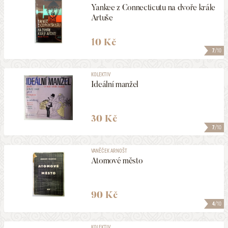
Yankee z Connecticutu na dvoře krále
Artuše
10 Kč
7
/10
KOLEKTIV
Ideální manžel
30 Kč
7
/10
VANĚČEK ARNOŠT
Atomové město
90 Kč
4
/10
KOLEKTIV