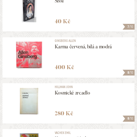
Sissi
40 Kč
7
/10
GINSBERG ALLEN
Karma červená, bílá a modrá
400 Kč
8
/10
HILLMAN JOHN
Kosmické zrcadlo
280 Kč
8
/10
VACHEK EMIL