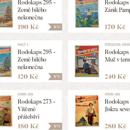
Rodokaps 295 -
Rodokaps 
Země bílého
Zánik Pam
nekonečna
190 Kč
170 Kč
5
/10
MALÝ J.
FERGUSON JOHN
Rodokaps 295 -
Rodokaps 
Země bílého
Muž v tem
nekonečna
120 Kč
240 Kč
5
/10
HORN JAN
HRON JAN
Rodokaps 273 -
Rodokaps 
Vítězné
Jiskra seve
přátelství
180 Kč
280 Kč
5
/10