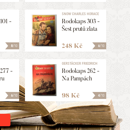
SNOW CHARLES HORACE
101 -
Rodokaps 303 -
Šest prutů zlata
248 Kč
8
/10
6
/10
GERSTÄCKER FRIEDRICH
277 -
Rodokaps 262 -
ru
Na Pampách
98 Kč
6
/10
4
/10