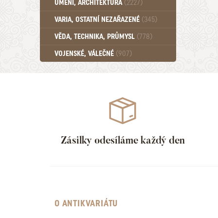
UMĚNÍ, ARCHITEKTURA
(2227)
Učebnice - SŠ (789)
VARIA, OSTATNÍ NEZAŘAZENÉ
(345)
Učebnice - VŠ (259)
Učebnice - ZŠ (556)
VĚDA, TECHNIKA, PRŮMYSL
(778)
Učebnice - Ostatní (499)
VOJENSKÉ, VÁLEČNÉ
(907)
Zásilky odesíláme každý den
O ANTIKVARIÁTU