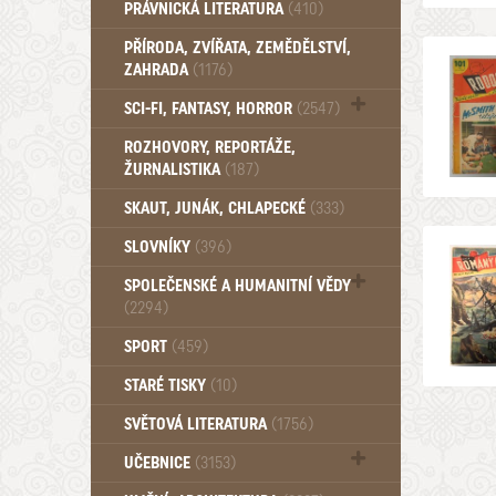
PRÁVNICKÁ LITERATURA
(410)
PŘÍRODA, ZVÍŘATA, ZEMĚDĚLSTVÍ,
ZAHRADA
(1176)
SCI-FI, FANTASY, HORROR
(2547)
UFO (14)
ROZHOVORY, REPORTÁŽE,
ŽURNALISTIKA
(187)
SKAUT, JUNÁK, CHLAPECKÉ
(333)
SLOVNÍKY
(396)
SPOLEČENSKÉ A HUMANITNÍ VĚDY
(2294)
Pedagogika (191)
SPORT
(459)
Filozofie, sociologie (860)
STARÉ TISKY
(10)
Psychologie a osobní rozvoj (761)
SVĚTOVÁ LITERATURA
(1756)
UČEBNICE
(3153)
Učebnice - Jazykové (1297)