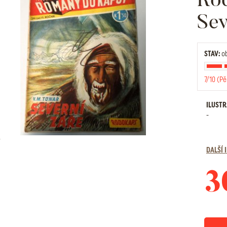
Sev
STAV:
ob
7/10 (Pě
ILUST
-
DALŠÍ
3