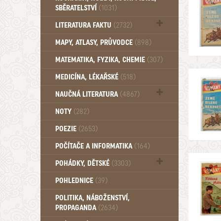
SBĚRATELSTVÍ
(1031)
Dům a byt (102)
LITERATURA FAKTU
(2732)
Katalogy (503)
MAPY, ATLASY, PRŮVODCE
(898)
MATEMATIKA, FYZIKA, CHEMIE
(307)
MEDICÍNA, LÉKAŘSKÉ
(518)
NAUČNÁ LITERATURA
(4867)
Zdraví a zdraví životní styl (510)
NOTY
(282)
POEZIE
(2653)
POČÍTAČE A INFORMATIKA
(164)
POHÁDKY, DĚTSKÉ
(3303)
Pro děti a mládež (2899)
POHLEDNICE
(39)
Pohádky, Dětské - Do roku 1948 (176)
POLITIKA, NÁBOŽENSTVÍ,
Pohádky, Dětské - Od roku 1949 (257)
PROPAGANDA
(2634)