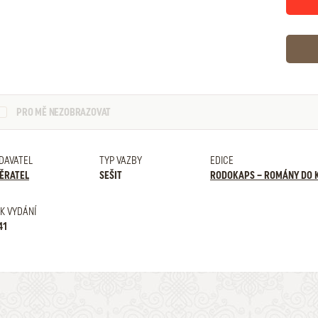
PRO MĚ NEZOBRAZOVAT
DAVATEL
TYP VAZBY
EDICE
ĚRATEL
SEŠIT
RODOKAPS – ROMÁNY DO 
K VYDÁNÍ
41