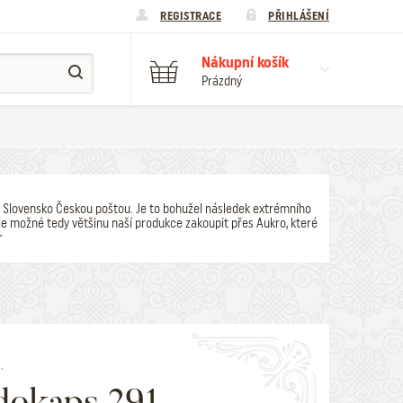
REGISTRACE
PŘIHLÁŠENÍ
Nákupní košík
Prázdný
y na Slovensko Českou poštou. Je to bohužel následek extrémního
e možné tedy většinu naší produkce zakoupit přes Aukro, které
r
.
okaps 291 -