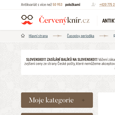
Antikvariát s více než
50 953
položkami
+420 775 2
ANTIK
Hlavní strana
Časopisy, periodika
R
SLOVENSKO!!! ZASÍLÁNÍ BALÍKŮ NA SLOVENSKO!!!
Vážení záka
zvýšení ceny ze strany České pošty, které nemůžeme akceptova
Moje kategorie