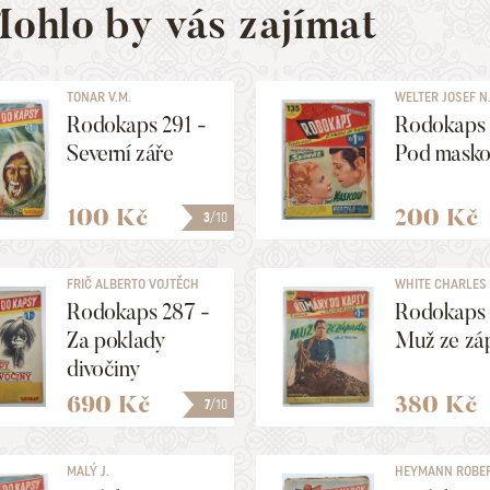
ohlo by vás zajímat
TONAR V.M.
WELTER JOSEF N
Rodokaps 291 -
Rodokaps 
Severní záře
Pod mask
100 Kč
200 Kč
3
/10
FRIČ ALBERTO VOJTĚCH
WHITE CHARLES
PATTERSON
Rodokaps 287 -
Rodokaps 
Za poklady
Muž ze zá
divočiny
690 Kč
380 Kč
7
/10
MALÝ J.
HEYMANN ROBE