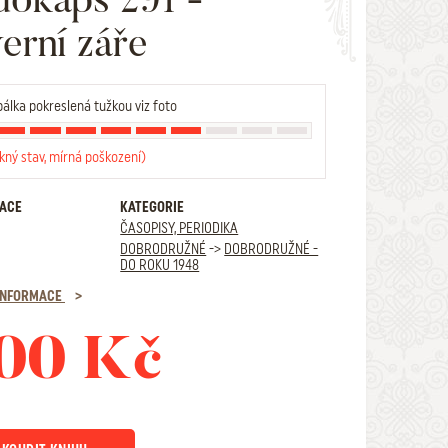
erní záře
álka pokreslená tužkou viz foto
kný stav, mírná poškození)
RACE
KATEGORIE
ČASOPISY, PERIODIKA
DOBRODRUŽNÉ
->
DOBRODRUŽNÉ -
DO ROKU 1948
 INFORMACE
00 Kč