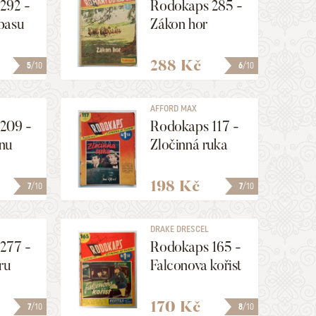
292 -
Rodokaps 285 -
pasu
Zákon hor
288 Kč
5
/10
6
/10
AFFORD MAX
209 -
Rodokaps 117 -
nu
Zločinná ruka
198 Kč
7
/10
7
/10
DRAKE DRESCEL
277 -
Rodokaps 165 -
ru
Falconova kořist
170 Kč
7
/10
8
/10