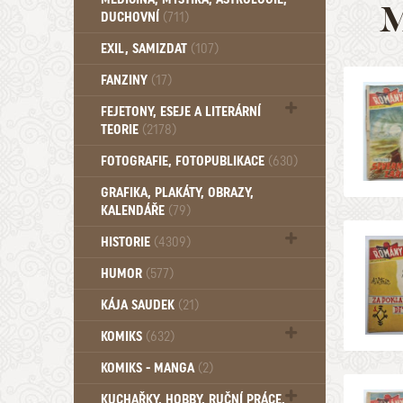
M
DUCHOVNÍ
(711)
Okultismus (110)
EXIL, SAMIZDAT
(107)
Záhady (105)
FANZINY
(17)
FEJETONY, ESEJE A LITERÁRNÍ
TEORIE
(2178)
Citáty, aforismy, snáře, přísloví,
FOTOGRAFIE, FOTOPUBLIKACE
(630)
afirmace (106)
GRAFIKA, PLAKÁTY, OBRAZY,
KALENDÁŘE
(79)
HISTORIE
(4309)
Mytologie, Mýty, Báje, Pověsti (204)
HUMOR
(577)
KÁJA SAUDEK
(21)
KOMIKS
(632)
Komiks - Čtyřlístek (234)
KOMIKS - MANGA
(2)
Komiks - Ostatní (180)
KUCHAŘKY, HOBBY, RUČNÍ PRÁCE,