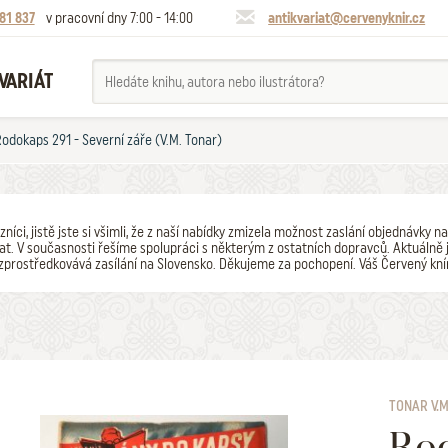
81 837
v pracovní dny 7:00 - 14:00
antikvariat@cervenyknir.cz
VARIÁT
odokaps 291 - Severní záře (V.M. Tonar)
zníci, jistě jste si všimli, že z naší nabídky zmizela možnost zaslání objednávk
t. V současnosti řešíme spolupráci s některým z ostatních dopravců. Aktuálně j
zprostředkovává zasílání na Slovensko. Děkujeme za pochopení. Váš Červený kní
TONAR V.M
Rod