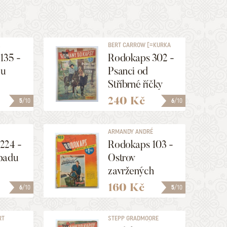
.
BERT CARROW [=KURKA
BERNARD]
135 -
Rodokaps 302 -
ou
Psanci od
Stříbrné říčky
240 Kč
5
/10
6
/10
ARMANDY ANDRÉ
224 -
Rodokaps 103 -
padu
Ostrov
zavržených
160 Kč
6
/10
5
/10
RT
STEPP GRADMOORE
[=KOSINA MILOŠ]