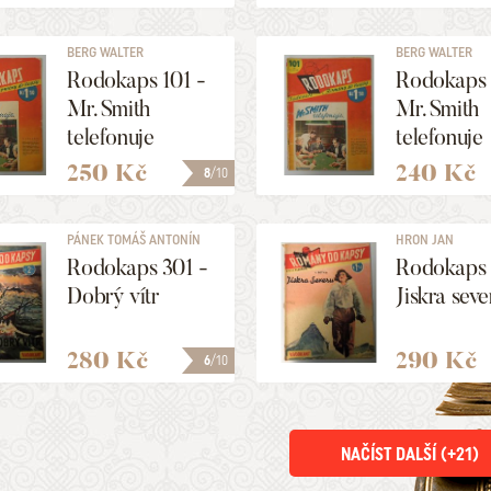
BERG WALTER
BERG WALTER
Rodokaps 101 -
Rodokaps 
Mr. Smith
Mr. Smith
telefonuje
telefonuje
250 Kč
240 Kč
8
/10
PÁNEK TOMÁŠ ANTONÍN
HRON JAN
Rodokaps 301 -
Rodokaps 
Dobrý vítr
Jiskra seve
280 Kč
290 Kč
6
/10
NAČÍST DALŠÍ (+
21
)