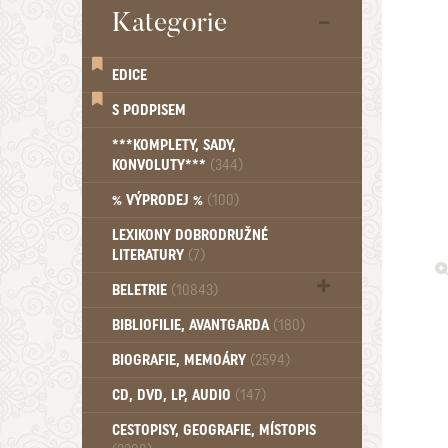
Kategorie
EDICE
S PODPISEM
***KOMPLETY, SADY,
KONVOLUTY***
(344)
% VÝPRODEJ %
(100)
LEXIKONY DOBRODRUŽNÉ
LITERATURY
(7)
BELETRIE
(10843)
Beletrie - Historická (1388)
BIBLIOFILIE, AVANTGARDA
(180)
Beletrie - Humoristické (501)
BIOGRAFIE, MEMOÁRY
(2594)
Beletrie - Povídky (1758)
Beletrie - Thrillery, krimi (1179)
CD, DVD, LP, AUDIO
(147)
Beletrie - Válečné romány (489)
Beletrie - Ženské a dívčí romány
CESTOPISY, GEOGRAFIE, MÍSTOPIS